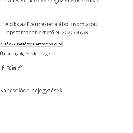
szélesebb körben megfizethetővé válnak.
A cikk az Ezermester alábbi nyomtatott 
lapszámában érhető el: 2020/NYÁR.
autó
akkumulátor
elektromos autó
Újdonságok, érdekességek
Kapcsolódó bejegyzések