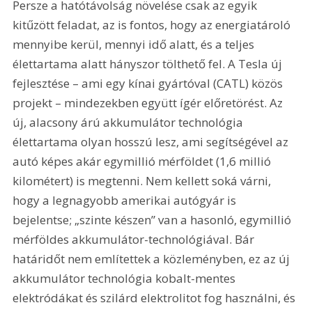
Persze a hatótávolság növelése csak az egyik 
kitűzött feladat, az is fontos, hogy az energiatároló 
mennyibe kerül, mennyi idő alatt, és a teljes 
élettartama alatt hányszor tölthető fel. A Tesla új 
fejlesztése – ami egy kínai gyártóval (CATL) közös 
projekt – mindezekben együtt ígér előretörést. Az 
új, alacsony árú akkumulátor technológia 
élettartama olyan hosszú lesz, ami segítségével az 
autó képes akár egymillió mérföldet (1,6 millió 
kilométert) is megtenni. Nem kellett soká várni, 
hogy a legnagyobb amerikai autógyár is 
bejelentse; „szinte készen” van a hasonló, egymillió 
mérföldes akkumulátor-technológiával. Bár 
határidőt nem említettek a közleményben, ez az új 
akkumulátor technológia kobalt-mentes 
elektródákat és szilárd elektrolitot fog használni, és 