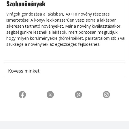
Szobanövények
Virágok gondozása a lakásban, 40+10 növény részletes
ismertetése! A könyv lexikonszerűen veszi sorra a lakásban
s
sikeresen tart­ha­tó növényeket. Már a növény kiválasztásakor
h
segítségünkre lesznek a leírások, mert pontosan megtudjuk,
k
hogy milyen körülményekre (hőmérséklet, páratartalom stb.) van
szüksége a növénynek az egészséges fejlődéshez.
t
Kövess minket