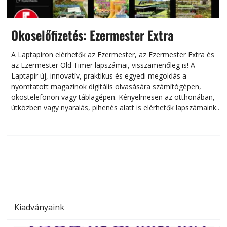
Okoselőfizetés: Ezermester Extra
A Laptapiron elérhetők az Ezermester, az Ezermester Extra és
az Ezermester Old Timer lapszámai, visszamenőleg is! A
Laptapir új, innovatív, praktikus és egyedi megoldás a
L
nyomtatott magazinok digitális olvasására számítógépen,
okostelefonon vagy táblagépen. Kényelmesen az otthonában,
útközben vagy nyaralás, pihenés alatt is elérhetők lapszámaink.
ú
Bárhol, bármikor, akár külföldön élve vagy dolgozva is
B
olvashatók az Ezermester lapszámai. A Laptapir kényelmes
megoldás, mert: – t
Kiadványaink