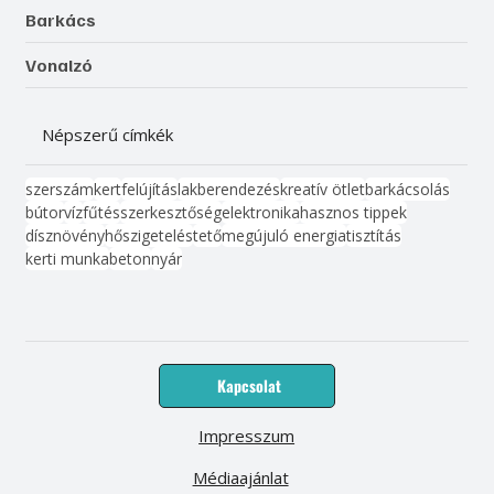
Barkács
Vonalzó
Népszerű címkék
szerszám
kert
felújítás
lakberendezés
kreatív ötlet
barkácsolás
bútor
víz
fűtés
szerkesztőség
elektronika
hasznos tippek
dísznövény
hőszigetelés
tető
megújuló energia
tisztítás
kerti munka
beton
nyár
Kapcsolat
Impresszum
Médiaajánlat