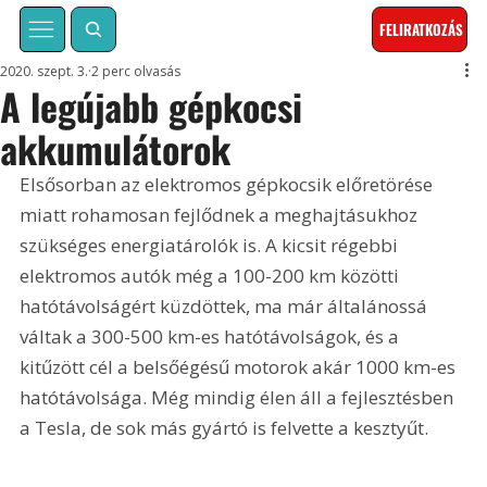
FELIRATKOZÁS
2020. szept. 3.
2 perc olvasás
A legújabb gépkocsi
akkumulátorok
Elsősorban az elektromos gépkocsik előretörése 
miatt rohamosan fejlődnek a meghajtásukhoz 
szükséges energiatárolók is. A kicsit régebbi 
elektromos autók még a 100-200 km közötti 
hatótávolságért küzdöttek, ma már általánossá 
váltak a 300-500 km-es hatótávolságok, és a 
kitűzött cél a belsőégésű motorok akár 1000 km-es 
hatótávolsága. Még mindig élen áll a fejlesztésben 
a Tesla, de sok más gyártó is felvette a kesztyűt.