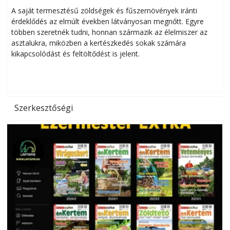
Helytakarékos kertészkedés
A saját termesztésű zöldségek és fűszernövények iránti
érdeklődés az elmúlt években látványosan megnőtt. Egyre
többen szeretnék tudni, honnan származik az élelmiszer az
l
asztalukra, miközben a kertészkedés sokak számára
kikapcsolódást és feltöltődést is jelent.
é
d
Szerkesztőségi