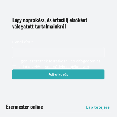
Légy naprakész, és értesülj elsőként
válogatott tartalmainkról
E-mail cím
*
Igen, szeretnék feliratkozni, és elfogadom az 
adatkezelést. 
Adatvédelmi tájékoztató
Feliratkozás
Ezermester online
Lap tetejére