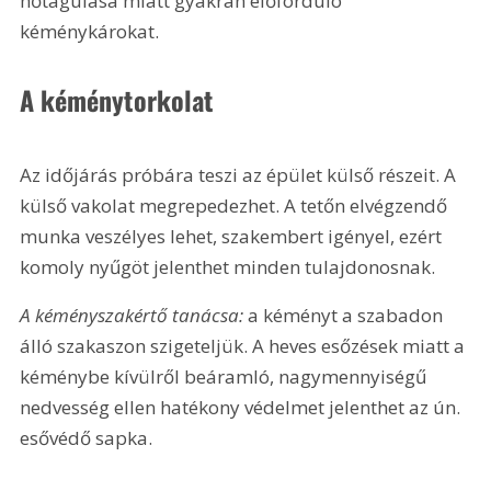
hőtágulása miatt gyakran előforduló 
kéménykárokat.
A kéménytorkolat
Az időjárás próbára teszi az épület külső részeit. A 
külső vakolat megrepedezhet. A tetőn elvégzendő 
munka veszélyes lehet, szakembert igényel, ezért 
komoly nyűgöt jelenthet minden tulajdonosnak.
A kéményszakértő tanácsa:
 a kéményt a szabadon 
álló szakaszon szigeteljük. A heves esőzések miatt a 
kéménybe kívülről beáramló, nagymennyiségű 
nedvesség ellen hatékony védelmet jelenthet az ún. 
esővédő sapka.