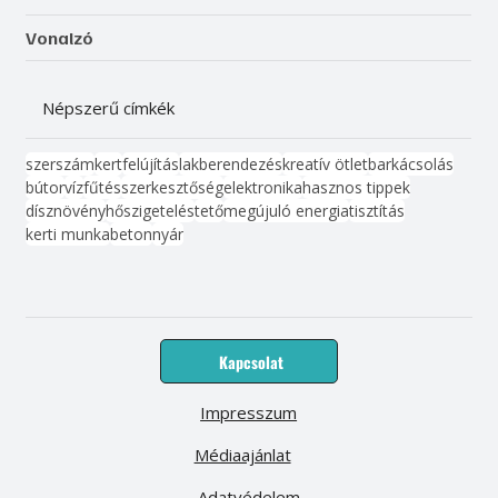
Vonalzó
Népszerű címkék
szerszám
kert
felújítás
lakberendezés
kreatív ötlet
barkácsolás
bútor
víz
fűtés
szerkesztőség
elektronika
hasznos tippek
dísznövény
hőszigetelés
tető
megújuló energia
tisztítás
kerti munka
beton
nyár
Kapcsolat
Impresszum
Médiaajánlat
Adatvédelem