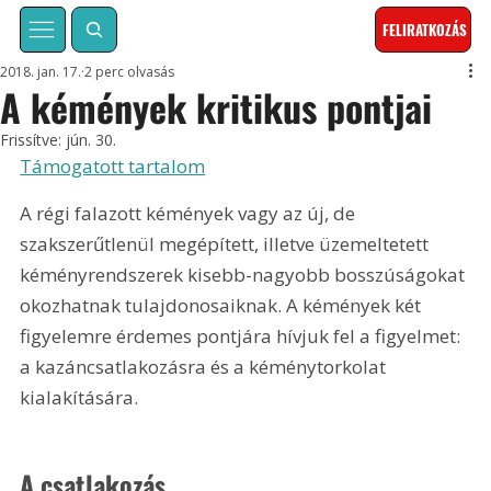
FELIRATKOZÁS
2018. jan. 17.
2 perc olvasás
A kémények kritikus pontjai
Frissítve:
jún. 30.
Támogatott tartalom
A régi falazott kémények vagy az új, de 
szakszerűtlenül megépített, illetve üzemeltetett 
kéményrendszerek kisebb-nagyobb bosszúságokat 
okozhatnak tulajdonosaiknak. A kémények két 
figyelemre érdemes pontjára hívjuk fel a figyelmet: 
a kazáncsatlakozásra és a kéménytorkolat 
kialakítására.
A csatlakozás