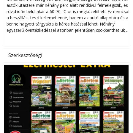
autók utastere már néhány perc alatt rendkívül felmelegszik, és
rövid időn belül akár a 60-70 °C-ot is megközelítheti. Ez nemcsak
n
a beszállást teszi kellemetlenné, hanem az autó állapotára és a
benne hagyott tárgyakra is káros hatással lehet. Néhány
egyszerű óvintézkedéssel azonban jelentősen csökkenthetjük a
hőség káros hatásait.
l
Szerkesztőségi