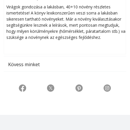
Virágok gondozása a lakásban, 40+10 növény részletes
ismertetése! A könyv lexikonszerűen veszi sorra a lakásban
s
sikeresen tart­ha­tó növényeket. Már a növény kiválasztásakor
h
segítségünkre lesznek a leírások, mert pontosan megtudjuk,
k
hogy milyen körülményekre (hőmérséklet, páratartalom stb.) van
szüksége a növénynek az egészséges fejlődéshez.
t
Kövess minket