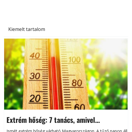
Kiemelt tartalom
Extrém hőség: 7 tanács, amivel
megóvhatjuk autónkat a nyári károktól
Ismét extrém hőség várható Magyarországon. A tűző napon álló