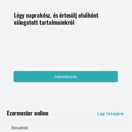
Légy naprakész, és értesülj elsőként
válogatott tartalmainkról
E-mail cím
*
Igen, szeretnék feliratkozni, és elfogadom az 
adatkezelést. 
Adatvédelmi tájékoztató
Feliratkozás
Ezermester online
Lap tetejére
Rovatok