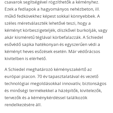
csavarok segítségével rögzíthetők a kéményhez. 
Ezek a fedlapok a hagyományos nehézbeton, ill. 
műkő fedkövekhez képest sokkal könnyebbek. A 
széles méretválaszték lehetővé teszi, hogy a 
kéményt körbeszigeteljék, díszkővel burkolják, vagy 
akár kisméretű téglával körbefalazzák. A Schiedel 
esővédő sapka hatékonyan és egyszerűen védi a 
kéményt heves esőzések esetén. Már védőrácsos 
kivitelben is elérhető.
A Schiedel meghatározó kéményszakértő az 
európai piacon. 70 év tapasztalatával és vezető 
technológiai megoldásokkal innovatív, biztonságos 
és minőségi termékekkel a házépítők, kivitelezők, 
tervezők és a kéménykérdéssel találkozók 
rendelkezésére áll.