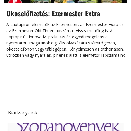
Okoselőfizetés: Ezermester Extra
A Laptapiron elérhetők az Ezermester, az Ezermester Extra és
az Ezermester Old Timer lapszámai, visszamenőleg is! A
Laptapir új, innovatív, praktikus és egyedi megoldás a
L
nyomtatott magazinok digitális olvasására számítógépen,
okostelefonon vagy táblagépen. Kényelmesen az otthonában,
útközben vagy nyaralás, pihenés alatt is elérhetők lapszámaink.
ú
Bárhol, bármikor, akár külföldön élve vagy dolgozva is
B
olvashatók az Ezermester lapszámai. A Laptapir kényelmes
megoldás, mert: – t
Kiadványaink