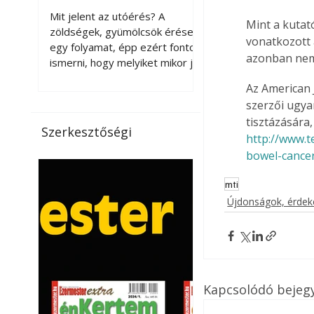
érnek tovább leszedés
Mit jelent az utóérés? A
Mint a kutat
után?
zöldségek, gyümölcsök érése
vonatkozott 
egy folyamat, épp ezért fontos
azonban nem 
ismerni, hogy melyiket mikor jó
leszedni. Meg kell különböztetni
Az American 
a gazdasági és a biológiai
szerzői ugya
érettséget. Például a
tisztázására,
paradicsomot sokszor
Szerkesztőségi
http://www.t
gazdasági érettségben, azaz
félig éretten szedik le, ezután
bowel-cance
utaztatják hosszan, és még
mti
pulton tartható kell legyen.
Utóérik eközben, de nem lesz
Újdonságok, érde
olyan ízű, mint amit a saját
kertünkben, biológiai
érettségben szedünk le. Teljes
érettségben szedve nem
tárolható h
Kapcsolódó bejeg