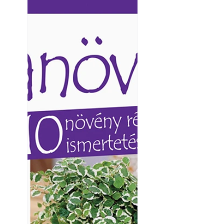
Ezermester lapszámai. A
Ezermester lapszámai
Laptapir kényelmes megoldás,
Laptapir kényelmes 
mert: – t
mert: – t