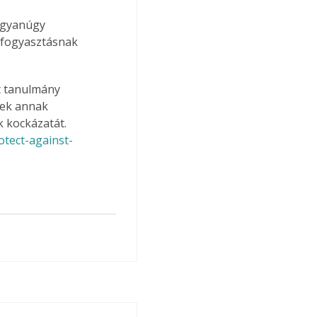
ugyanúgy 
eafogyasztásnak 
t tanulmány 
nek annak 
k kockázatát. 
otect-against-