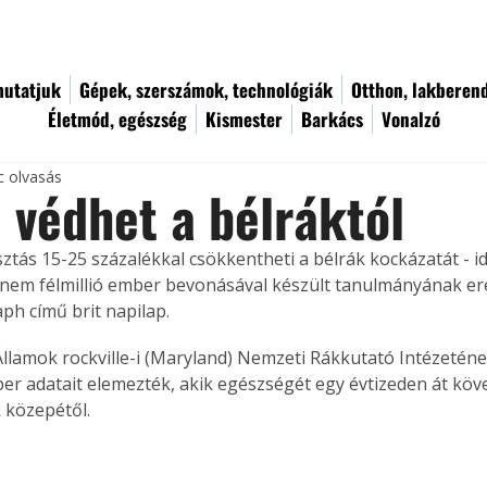
utatjuk
Gépek, szerszámok, technológiák
Otthon, lakberen
Életmód, egészség
Kismester
Barkács
Vonalzó
c olvasás
 védhet a bélráktól
ztás 15-25 százalékkal csökkentheti a bélrák kockázatát - i
nem félmillió ember bevonásával készült tanulmányának e
aph című brit napilap.
Államok rockville-i (Maryland) Nemzeti Rákkutató Intézetén
er adatait elemezték, akik egészségét egy évtizeden át kö
 közepétől.