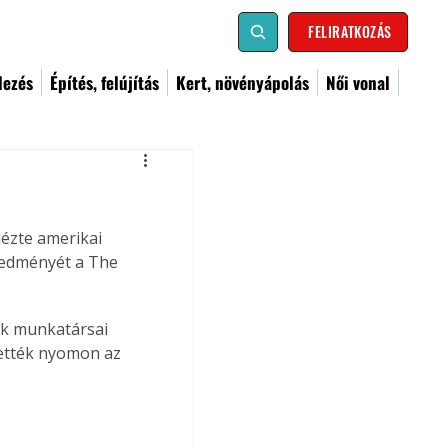
FELIRATKOZÁS
dezés
Építés, felújítás
Kert, növényápolás
Női vonal
dézte amerikai 
redményét a The 
ek munkatársai 
vették nyomon az 