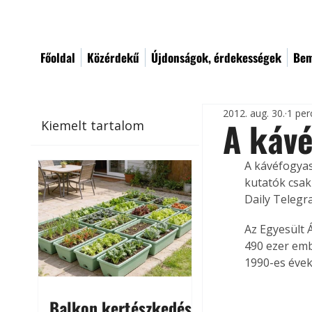
Főoldal
Közérdekű
Újdonságok, érdekességek
Bem
2012. aug. 30.
1 per
A kávé
Kiemelt tartalom
A kávéfogyas
kutatók csak
Daily Telegr
Az Egyesült 
490 ezer emb
1990-es évek
Balkon kertészkedés