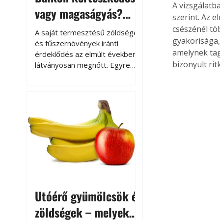
A vizsgálatb
vagy magaságyás?
szerint. Az 
Helytakarékos
csészénél töb
A saját termesztésű zöldségek
gyakorisága,
kertészkedés
és fűszernövények iránti
amelynek tag
érdeklődés az elmúlt években
bizonyult ri
látványosan megnőtt. Egyre
többen szeretnék tudni, honnan
származik az élelmiszer az
asztalukra, miközben a
kertészkedés sokak számára
kikapcsolódást és feltöltődést
is jelent.
Utóérő gyümölcsök és
zöldségek – melyek