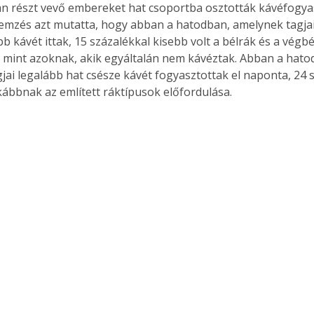
an részt vevő embereket hat csoportba osztották kávéfogy
elemzés azt mutatta, hogy abban a hatodban, amelynek tagja
b kávét ittak, 15 százalékkal kisebb volt a bélrák és a végbé
 mint azoknak, akik egyáltalán nem kávéztak. Abban a hato
jai legalább hat csésze kávét fogyasztottak el naponta, 24 
tkábbnak az említett ráktípusok előfordulása.