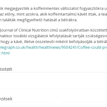
ók megjegyezték a koffeinmentes változatot fogyasztókra 
az előny, mint azokra, akik koffeintartalmú kávét ittak, a t
találták megfigyelhető hatását a bélrákra.
Journal of Clinical Nutrition című szakfolyóiratban közzétet
nakkor további vizsgálatok lefolytatását tartják szükséges
 hogy a kávé, illetve összetevői miként befolyásolják a bélrá
elegraph.co.uk/health/healthnews/9504241/Coffee-could-pr
r.html
kességek
yzések