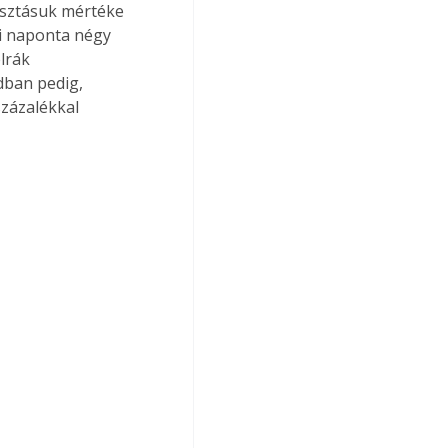
asztásuk mértéke 
i naponta négy 
lrák 
dban pedig, 
százalékkal 