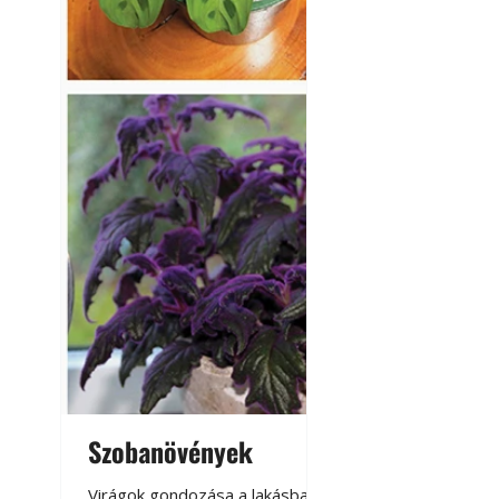
Szobanövények
Virágoskert: k
teraszon, laká
Virágok gondozása a lakásban,