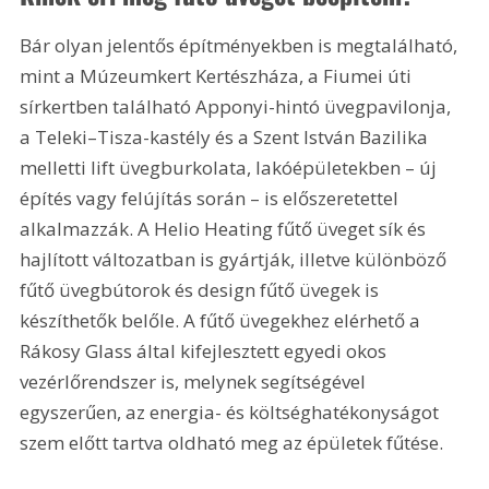
Bár olyan jelentős építményekben is megtalálható, 
mint a Múzeumkert Kertészháza, a Fiumei úti 
sírkertben található Apponyi-hintó üvegpavilonja, 
a Teleki–Tisza-kastély és a Szent István Bazilika 
melletti lift üvegburkolata, lakóépületekben – új 
építés vagy felújítás során – is előszeretettel 
alkalmazzák. A Helio Heating fűtő üveget sík és 
hajlított változatban is gyártják, illetve különböző 
fűtő üvegbútorok és design fűtő üvegek is 
készíthetők belőle. A fűtő üvegekhez elérhető a 
Rákosy Glass által kifejlesztett egyedi okos 
vezérlőrendszer is, melynek segítségével 
egyszerűen, az energia- és költséghatékonyságot 
szem előtt tartva oldható meg az épületek fűtése.