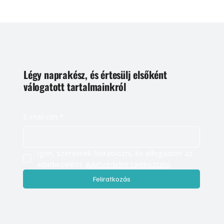
Légy naprakész, és értesülj elsőként
válogatott tartalmainkról
E-mail cím
*
Igen, szeretnék feliratkozni, és elfogadom az 
adatkezelést. 
Adatvédelmi tájékoztató
Feliratkozás