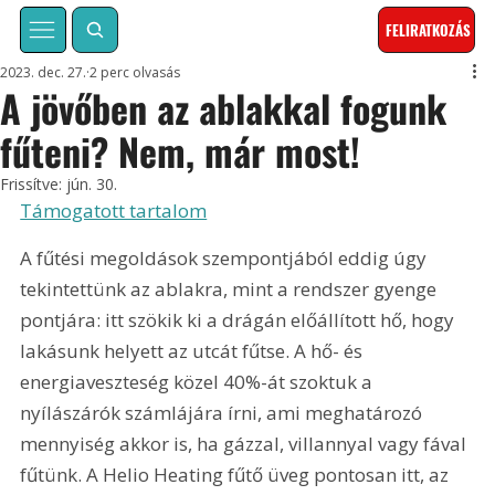
FELIRATKOZÁS
2023. dec. 27.
2 perc olvasás
A jövőben az ablakkal fogunk
fűteni? Nem, már most!
Frissítve:
jún. 30.
Támogatott tartalom
A fűtési megoldások szempontjából eddig úgy 
tekintettünk az ablakra, mint a rendszer gyenge 
pontjára: itt szökik ki a drágán előállított hő, hogy 
lakásunk helyett az utcát fűtse. A hő- és 
energiaveszteség közel 40%-át szoktuk a 
nyílászárók számlájára írni, ami meghatározó 
mennyiség akkor is, ha gázzal, villannyal vagy fával 
fűtünk. A Helio Heating fűtő üveg pontosan itt, az 