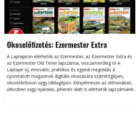
Okoselőfizetés: Ezermester Extra
A Laptapiron elérhetők az Ezermester, az Ezermester Extra és
az Ezermester Old Timer lapszámai, visszamenőleg is! A
Laptapir új, innovatív, praktikus és egyedi megoldás a
L
nyomtatott magazinok digitális olvasására számítógépen,
okostelefonon vagy táblagépen. Kényelmesen az otthonában,
útközben vagy nyaralás, pihenés alatt is elérhetők lapszámaink.
ú
Bárhol, bármikor, akár külföldön élve vagy dolgozva is
B
olvashatók az Ezermester lapszámai. A Laptapir kényelmes
megoldás, mert: – t