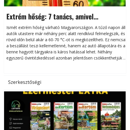
Extrém hőség: 7 tanács, amivel
megóvhatjuk autónkat a nyári károktól
Ismét extrém hőség várható Magyarországon. A tűző napon álló
autók utastere már néhány perc alatt rendkívül felmelegszik, és
rövid időn belül akár a 60-70 °C-ot is megközelítheti. Ez nemcsak
n
a beszállást teszi kellemetlenné, hanem az autó állapotára és a
benne hagyott tárgyakra is káros hatással lehet. Néhány
egyszerű óvintézkedéssel azonban jelentősen csökkenthetjük a
hőség káros hatásait.
l
Szerkesztőségi