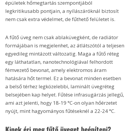
épületek hőmegtartás szempontjából 
legkritikusabb pontjain, a nyílászáróknál biztosít 
nem csak extra védelmet, de fűthető felületet is.
A fűtő üveg nem csak ablaküvegként, de radiátor 
formájában is megjelenhet, az átlátszótól a teljesen 
egyedileg mintázott változatig. Maga a fűtő réteg 
egy láthatatlan, nanotechnológiával felhordott 
fémvezető bevonat, amely elektromos áram 
hatására hőt termel. Ez a bevonat minden esetben 
a belső térhez legközelebbi, laminált üvegréteg 
belsejében kap helyet. Fűtése infrasugárzás jellegű, 
ami azt jelenti, hogy 18-19 °C-on olyan hőérzetet 
nyújt, mint hagyományos fűtéseknél a 22-24 °C.
Kinek éri meg fűtő üveget beépíteni?