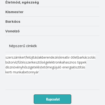
Életmód, egészség
Kismester
Barkács
Vonalzó
Népszerű címkék
szerszám
kert
felújítás
lakberendezés
kreatív ötlet
barkácsolás
bútor
víz
fűtés
szerkesztőség
elektronika
hasznos tippek
dísznövény
hőszigetelés
tető
megújuló energia
tisztítás
kerti munka
beton
nyár
Kapcsolat