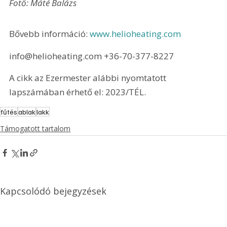
Fotő: Máté Balázs 
Bővebb információ: 
www.helioheating.com
info@helioheating.com +36-70-377-8227
A cikk az Ezermester alábbi nyomtatott 
lapszámában érhető el: 2023/TÉL.
fűtés
ablak
lakk
Támogatott tartalom
Kapcsolódó bejegyzések