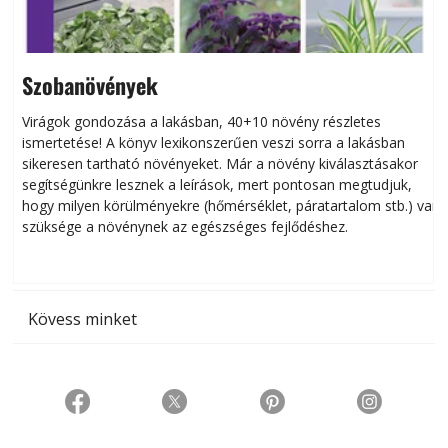
Szobanövények
Virágok gondozása a lakásban, 40+10 növény részletes
ismertetése! A könyv lexikonszerűen veszi sorra a lakásban
s
sikeresen tart­ha­tó növényeket. Már a növény kiválasztásakor
h
segítségünkre lesznek a leírások, mert pontosan megtudjuk,
k
hogy milyen körülményekre (hőmérséklet, páratartalom stb.) van
szüksége a növénynek az egészséges fejlődéshez.
t
Kövess minket