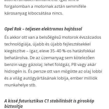
forgalomban a motornak aztán semmiféle 
károsanyag kibocsátása nincs.
Opel Rak – teljesen elektromos hajtással
És akkor ott van a belsőégésű motorok évszázados 
technológiája, újabb és újabb fejlesztésekkel 
kiegészítve – igaz, eleve 35-40 %-os hatásfokkal 
behatárolva. De az üzemanyag sem kötelezően 
benzin vagy gázolaj; lehet földgáz, PB vagy akár 
hidrogén is. És persze ott van mögötte az olaj lobbi 
és a világ autógyártásának lobija, ember milliók 
munkahelye stb.
A kissé futurisztikus C1 stabilitását is giroskóp 
biztosítja