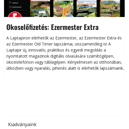
Okoselőfizetés: Ezermester Extra
A Laptapiron elérhetők az Ezermester, az Ezermester Extra és
az Ezermester Old Timer lapszámai, visszamenőleg is! A
Laptapir új, innovatív, praktikus és egyedi megoldás a
L
nyomtatott magazinok digitális olvasására számítógépen,
okostelefonon vagy táblagépen. Kényelmesen az otthonában,
útközben vagy nyaralás, pihenés alatt is elérhetők lapszámaink.
ú
Bárhol, bármikor, akár külföldön élve vagy dolgozva is
B
olvashatók az Ezermester lapszámai. A Laptapir kényelmes
megoldás, mert: – t
Kiadványaink