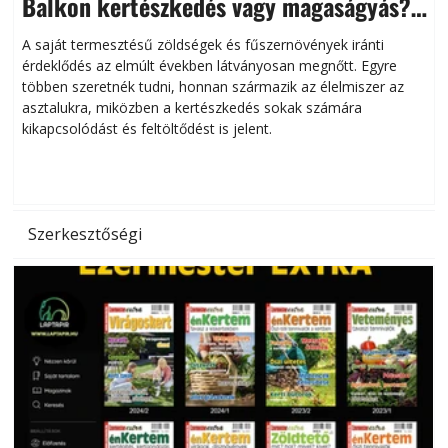
Balkon kertészkedés vagy magaságyás?
Helytakarékos kertészkedés
A saját termesztésű zöldségek és fűszernövények iránti
érdeklődés az elmúlt években látványosan megnőtt. Egyre
többen szeretnék tudni, honnan származik az élelmiszer az
l
asztalukra, miközben a kertészkedés sokak számára
kikapcsolódást és feltöltődést is jelent.
é
d
Szerkesztőségi