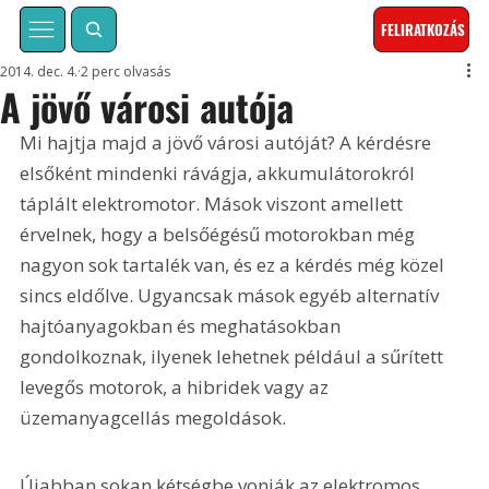
FELIRATKOZÁS
2014. dec. 4.
2 perc olvasás
A jövő városi autója
Mi hajtja majd a jövő városi autóját? A kérdésre 
elsőként mindenki rávágja, akkumulátorokról 
táplált elektromotor. Mások viszont amellett 
érvelnek, hogy a belsőégésű motorokban még 
nagyon sok tartalék van, és ez a kérdés még közel 
sincs eldőlve. Ugyancsak mások egyéb alternatív 
hajtóanyagokban és meghatásokban 
gondolkoznak, ilyenek lehetnek például a sűrített 
levegős motorok, a hibridek vagy az 
üzemanyagcellás megoldások.
Újabban sokan kétségbe vonják az elektromos, 