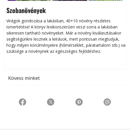
Szobanövények
Virágok gondozása a lakásban, 40+10 növény részletes
ismertetése! A könyv lexikonszerűen veszi sorra a lakásban
s
sikeresen tart­ha­tó növényeket. Már a növény kiválasztásakor
h
segítségünkre lesznek a leírások, mert pontosan megtudjuk,
k
hogy milyen körülményekre (hőmérséklet, páratartalom stb.) van
szüksége a növénynek az egészséges fejlődéshez.
t
Kövess minket