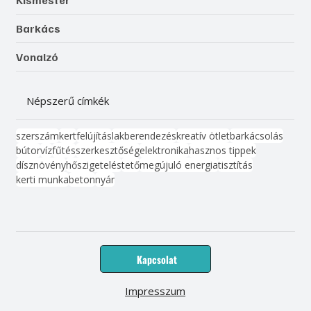
Kismester
Barkács
Vonalzó
Népszerű címkék
szerszám
kert
felújítás
lakberendezés
kreatív ötlet
barkácsolás
bútor
víz
fűtés
szerkesztőség
elektronika
hasznos tippek
dísznövény
hőszigetelés
tető
megújuló energia
tisztítás
kerti munka
beton
nyár
Kapcsolat
Impresszum