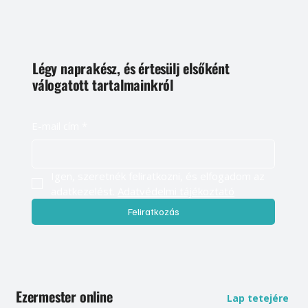
Légy naprakész, és értesülj elsőként
válogatott tartalmainkról
E-mail cím
*
Igen, szeretnék feliratkozni, és elfogadom az 
adatkezelést. 
Adatvédelmi tájékoztató
Feliratkozás
Ezermester online
Lap tetejére