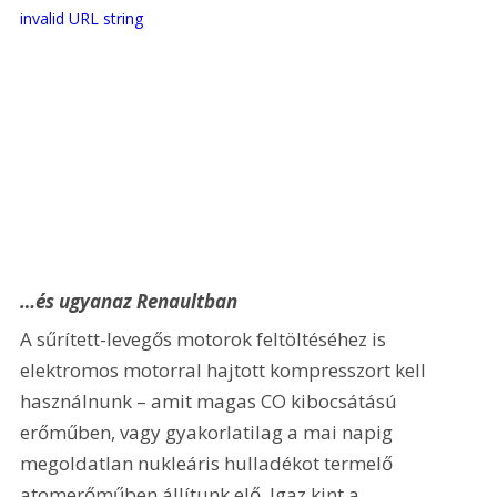
invalid URL string
…és ugyanaz Renaultban
A sűrített-levegős motorok feltöltéséhez is 
elektromos motorral hajtott kompresszort kell 
használnunk – amit magas CO kibocsátású 
erőműben, vagy gyakorlatilag a mai napig 
megoldatlan nukleáris hulladékot termelő 
atomerőműben állítunk elő. Igaz kint a 