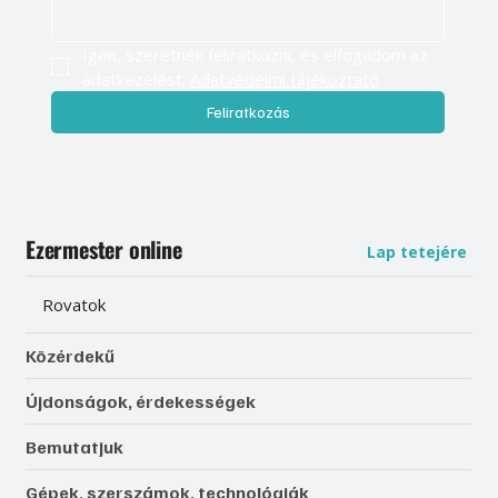
Igen, szeretnék feliratkozni, és elfogadom az 
adatkezelést. 
Adatvédelmi tájékoztató
Feliratkozás
Ezermester online
Lap tetejére
Rovatok
Közérdekű
Újdonságok, érdekességek
Bemutatjuk
Gépek, szerszámok, technológiák