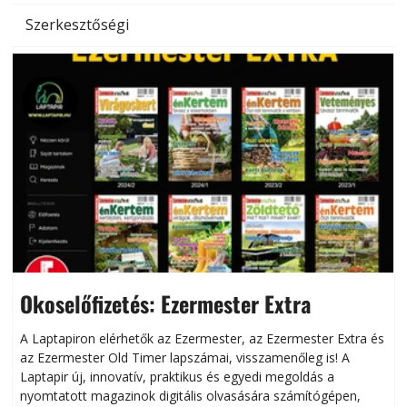
Szerkesztőségi
Okoselőfizetés: Ezermester Extra
A Laptapiron elérhetők az Ezermester, az Ezermester Extra és
az Ezermester Old Timer lapszámai, visszamenőleg is! A
Laptapir új, innovatív, praktikus és egyedi megoldás a
L
nyomtatott magazinok digitális olvasására számítógépen,