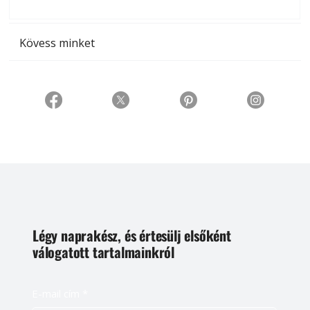
t
Kövess minket
Légy naprakész, és értesülj elsőként
válogatott tartalmainkról
E-mail cím
*