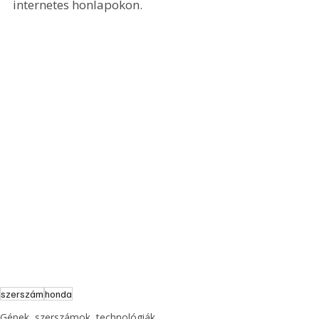
internetes honlapokon.
szerszám
honda
Gépek, szerszámok, technológiák