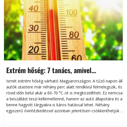
Extrém hőség: 7 tanács, amivel
megóvhatjuk autónkat a nyári károktól
Ismét extrém hőség várható Magyarországon. A tűző napon álló
autók utastere már néhány perc alatt rendkívül felmelegszik, és
rövid időn belül akár a 60-70 °C-ot is megközelítheti. Ez nemcsak
n
a beszállást teszi kellemetlenné, hanem az autó állapotára és a
benne hagyott tárgyakra is káros hatással lehet. Néhány
egyszerű óvintézkedéssel azonban jelentősen csökkenthetjük a
hőség káros hatásait.
l