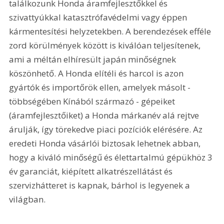
találkozunk Honda áramfejlesztőkkel és 
szivattyúkkal katasztrófavédelmi vagy éppen 
kármentesítési helyzetekben. A berendezések efféle 
zord körülmények között is kiválóan teljesítenek, 
ami a méltán elhíresült japán minőségnek 
köszönhető. A Honda elítéli és harcol is azon 
gyártók és importőrök ellen, amelyek másolt - 
többségében Kínából származó - gépeiket 
(áramfejlesztőiket) a Honda márkanév alá rejtve 
árulják, így törekedve piaci pozíciók elérésére. Az 
eredeti Honda vásárlói biztosak lehetnek abban, 
hogy a kiváló minőségű és élettartalmú gépükhöz 3 
év garanciát, kiépített alkatrészellátást és 
szervizhátteret is kapnak, bárhol is legyenek a 
világban.