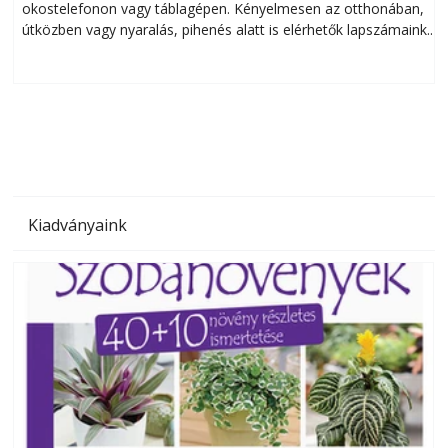
okostelefonon vagy táblagépen. Kényelmesen az otthonában,
útközben vagy nyaralás, pihenés alatt is elérhetők lapszámaink.
ú
Bárhol, bármikor, akár külföldön élve vagy dolgozva is
B
olvashatók az Ezermester lapszámai. A Laptapir kényelmes
megoldás, mert: – t
Kiadványaink