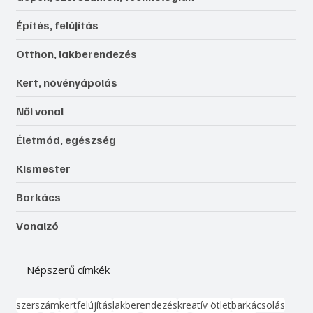
Építés, felújítás
Otthon, lakberendezés
Kert, növényápolás
Női vonal
Életmód, egészség
Kismester
Barkács
Vonalzó
Népszerű címkék
szerszám
kert
felújítás
lakberendezés
kreatív ötlet
barkácsolás