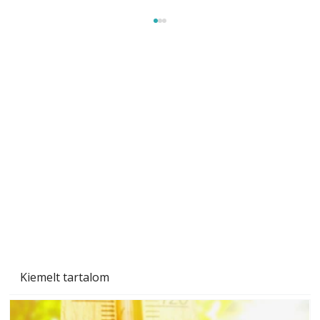
A varrógép és a varrás
Kiemelt tartalom