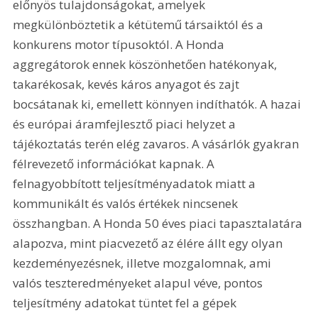
előnyös tulajdonságokat, amelyek 
megkülönböztetik a kétütemű társaiktól és a 
konkurens motor típusoktól. A Honda 
aggregátorok ennek köszönhetően hatékonyak, 
takarékosak, kevés káros anyagot és zajt 
bocsátanak ki, emellett könnyen indíthatók. A hazai 
és európai áramfejlesztő piaci helyzet a 
tájékoztatás terén elég zavaros. A vásárlók gyakran 
félrevezető információkat kapnak. A 
felnagyobbított teljesítményadatok miatt a 
kommunikált és valós értékek nincsenek 
összhangban. A Honda 50 éves piaci tapasztalatára 
alapozva, mint piacvezető az élére állt egy olyan 
kezdeményezésnek, illetve mozgalomnak, ami 
valós teszteredményeket alapul véve, pontos 
teljesítmény adatokat tüntet fel a gépek 