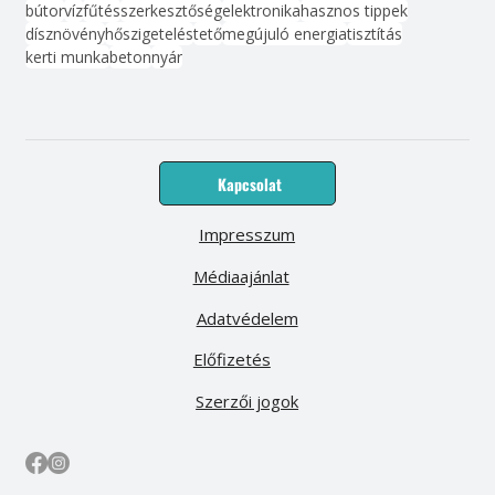
bútor
víz
fűtés
szerkesztőség
elektronika
hasznos tippek
dísznövény
hőszigetelés
tető
megújuló energia
tisztítás
kerti munka
beton
nyár
Kapcsolat
Impresszum
Médiaajánlat
Adatvédelem
Előfizetés
Szerzői jogok