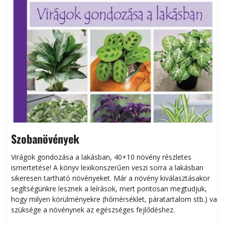
Szobanövények
Virágok gondozása a lakásban, 40+10 növény részletes
ismertetése! A könyv lexikonszerűen veszi sorra a lakásban
s
sikeresen tart­ha­tó növényeket. Már a növény kiválasztásakor
h
segítségünkre lesznek a leírások, mert pontosan megtudjuk,
k
hogy milyen körülményekre (hőmérséklet, páratartalom stb.) van
szüksége a növénynek az egészséges fejlődéshez.