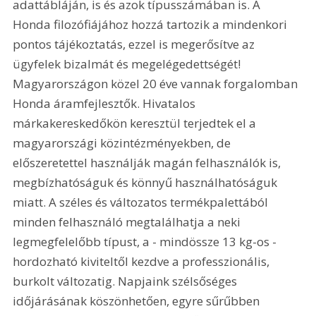
adattábláján, is és azok típusszámában is. A 
Honda filozófiájához hozzá tartozik a mindenkori 
pontos tájékoztatás, ezzel is megerősítve az 
ügyfelek bizalmát és megelégedettségét! 
Magyarországon közel 20 éve vannak forgalomban 
Honda áramfejlesztők. Hivatalos 
márkakereskedőkön keresztül terjedtek el a 
magyarországi közintézményekben, de 
előszeretettel használják magán felhasználók is, 
megbízhatóságuk és könnyű használhatóságuk 
miatt. A széles és változatos termékpalettából 
minden felhasználó megtalálhatja a neki 
legmegfelelőbb típust, a - mindössze 13 kg-os - 
hordozható kiviteltől kezdve a professzionális, 
burkolt változatig. Napjaink szélsőséges 
időjárásának köszönhetően, egyre sűrűbben 