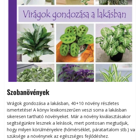
Szobanövények
Virágok gondozása a lakásban, 40+10 növény részletes
ismertetése! A könyv lexikonszerűen veszi sorra a lakásban
s
sikeresen tart­ha­tó növényeket. Már a növény kiválasztásakor
h
segítségünkre lesznek a leírások, mert pontosan megtudjuk,
k
hogy milyen körülményekre (hőmérséklet, páratartalom stb.) van
szüksége a növénynek az egészséges fejlődéshez.