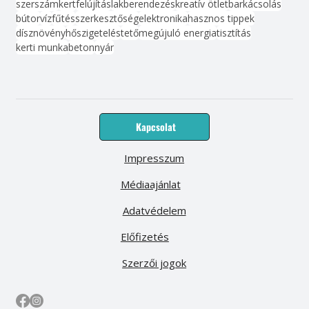
szerszám
kert
felújítás
lakberendezés
kreatív ötlet
barkácsolás
bútor
víz
fűtés
szerkesztőség
elektronika
hasznos tippek
dísznövény
hőszigetelés
tető
megújuló energia
tisztítás
kerti munka
beton
nyár
Kapcsolat
Impresszum
Médiaajánlat
Adatvédelem
Előfizetés
Szerzői jogok