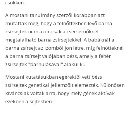
csökken.
A mostani tanulmány szerzői korábban azt 
mutatták meg, hogy a felnőttekben lévő barna 
zsírsejtek nem azonosak a csecsemőknél 
megtalálható barna zsírsejtekkel. A babáknál a 
barna zsírsejt az izomból jön létre, míg felnőtteknél 
a barna zsírsejt valójában bézs, amely a fehér 
zsírsejtek "barnulásával" alakul ki.
Mostani kutatásukban egerektől vett bézs 
zsírsejtek genetikai jellemzőit elemezték. Különösen 
kíváncsiak voltak arra, hogy mely gének aktívak 
ezekben a sejtekben.