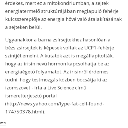
érdekes, mert ez a mitokondriumban, a sejtek 
energiatermelő struktúrájában meglapuló fehérje 
kulcsszereplője az energia hővé való átalakításának 
a sejteken belül.
Ugyanakkor a barna zsírsejtekhez hasonlóan a 
bézs zsírsejtek is képesek voltak az UCP1-fehérje 
szintjét emelni. A kutatók azt is megállapították, 
hogy az irisin nevű hormon kapcsolhatja be az 
energiaégető folyamatot. Az irisinről érdemes 
tudni, hogy testmozgás közben bocsátja ki az 
izomszövet - írta a Live Science című 
ismeretterjesztő portál 
(http://news.yahoo.com/type-fat-cell-found-
174750378.html).
mti