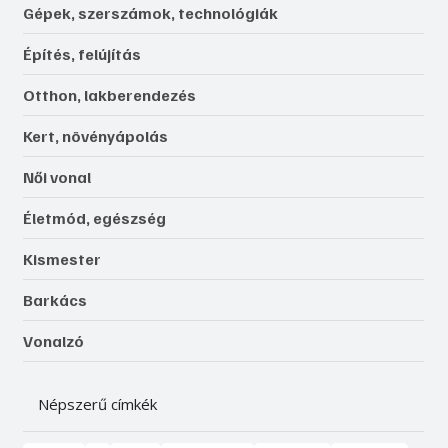
Gépek, szerszámok, technológiák
Építés, felújítás
Otthon, lakberendezés
Kert, növényápolás
Női vonal
Életmód, egészség
Kismester
Barkács
Vonalzó
Népszerű címkék