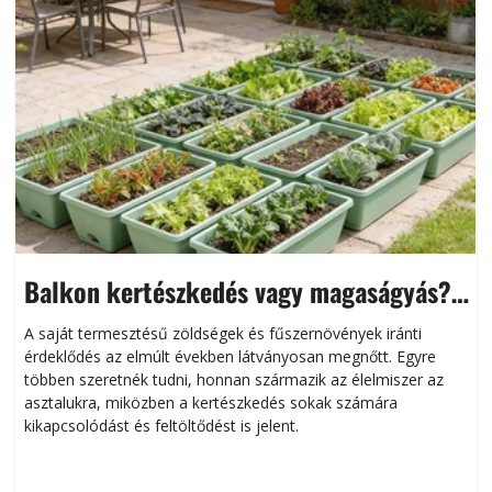
Balkon kertészkedés vagy magaságyás?
Helytakarékos kertészkedés
A saját termesztésű zöldségek és fűszernövények iránti
érdeklődés az elmúlt években látványosan megnőtt. Egyre
többen szeretnék tudni, honnan származik az élelmiszer az
l
asztalukra, miközben a kertészkedés sokak számára
kikapcsolódást és feltöltődést is jelent.
é
d