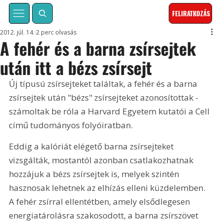
FELIRATKOZÁS
2012. júl. 14.
2 perc olvasás
A fehér és a barna zsírsejtek
után itt a bézs zsírsejt
Új típusú zsírsejteket találtak, a fehér és a barna 
zsírsejtek után "bézs" zsírsejteket azonosítottak - 
számoltak be róla a Harvard Egyetem kutatói a Cell 
című tudományos folyóiratban.
Eddig a kalóriát elégető barna zsírsejteket 
vizsgálták, mostantól azonban csatlakozhatnak 
hozzájuk a bézs zsírsejtek is, melyek szintén 
hasznosak lehetnek az elhízás elleni küzdelemben. 
A fehér zsírral ellentétben, amely elsődlegesen 
energiatárolásra szakosodott, a barna zsírszövet 