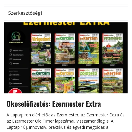
Szerkesztőségi
Okoselőfizetés: Ezermester Extra
A Laptapiron elérhetők az Ezermester, az Ezermester Extra és
az Ezermester Old Timer lapszámai, visszamenőleg is! A
Laptapir új, innovatív, praktikus és egyedi megoldás a
L