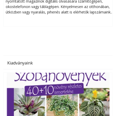
nyomtatott magazinok digitális olvasására számítógépen,
okostelefonon vagy táblagépen. Kényelmesen az otthonában,
útközben vagy nyaralás, pihenés alatt is elérhetők lapszámaink.
ú
Bárhol, bármikor, akár külföldön élve vagy dolgozva is
B
olvashatók az Ezermester lapszámai. A Laptapir kényelmes
megoldás, mert: – t
Kiadványaink