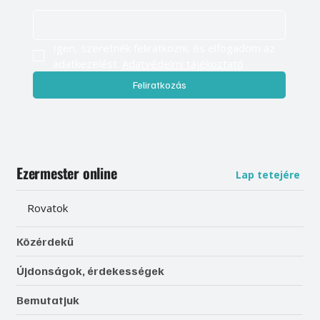
Igen, szeretnék feliratkozni, és elfogadom az 
adatkezelést. 
Adatvédelmi tájékoztató
Feliratkozás
Ezermester online
Lap tetejére
Rovatok
Közérdekű
Újdonságok, érdekességek
Bemutatjuk