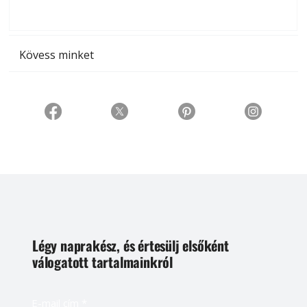
t
Kövess minket
Légy naprakész, és értesülj elsőként
válogatott tartalmainkról
E-mail cím
*