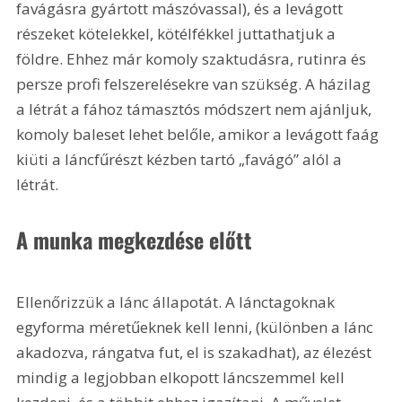
favágásra gyártott mászóvassal), és a levágott 
részeket kötelekkel, kötélfékkel juttathatjuk a 
földre. Ehhez már komoly szaktudásra, rutinra és 
persze profi felszerelésekre van szükség. A házilag 
a létrát a fához támasztós módszert nem ajánljuk, 
komoly baleset lehet belőle, amikor a levágott faág 
kiüti a láncfűrészt kézben tartó „favágó” alól a 
létrát.
A munka megkezdése előtt
Ellenőrizzük a lánc állapotát. A lánctagoknak 
egyforma méretűeknek kell lenni, (különben a lánc 
akadozva, rángatva fut, el is szakadhat), az élezést 
mindig a legjobban elkopott láncszemmel kell 