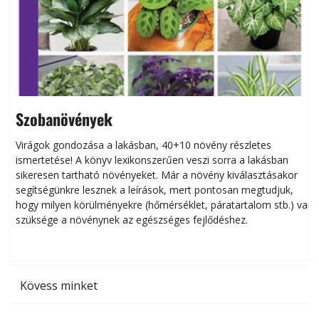
Szobanövények
Virágok gondozása a lakásban, 40+10 növény részletes
ismertetése! A könyv lexikonszerűen veszi sorra a lakásban
s
sikeresen tart­ha­tó növényeket. Már a növény kiválasztásakor
h
segítségünkre lesznek a leírások, mert pontosan megtudjuk,
k
hogy milyen körülményekre (hőmérséklet, páratartalom stb.) van
szüksége a növénynek az egészséges fejlődéshez.
t
Kövess minket