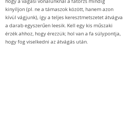
hogy a vágási vonalunknál a fatörzs mindig 
kinyíljon (pl. ne a támaszok között, hanem azon 
kívül vágjunk), így a teljes keresztmetszetet átvágva 
a darab egyszerűen leesik. Kell egy kis műszaki 
érzék ahhoz, hogy érezzük; hol van a fa súlypontja, 
hogy fog viselkedni az átvágás után.