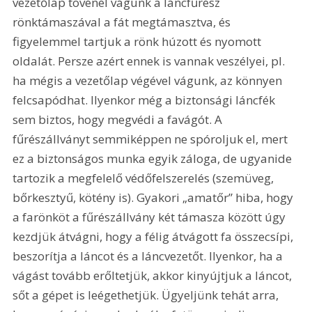
vezetőlap tövénél vágunk a láncfűrész 
rönktámaszával a fát megtámasztva, és 
figyelemmel tartjuk a rönk húzott és nyomott 
oldalát. Persze azért ennek is vannak veszélyei, pl. 
ha mégis a vezetőlap végével vágunk, az könnyen 
felcsapódhat. Ilyenkor még a biztonsági láncfék 
sem biztos, hogy megvédi a favágót. A 
fűrészállványt semmiképpen ne spóroljuk el, mert 
ez a biztonságos munka egyik záloga, de ugyanide 
tartozik a megfelelő védőfelszerelés (szemüveg, 
bőrkesztyű, kötény is). Gyakori „amatőr” hiba, hogy 
a farönköt a fűrészállvány két támasza között úgy 
kezdjük átvágni, hogy a félig átvágott fa összecsípi, 
beszorítja a láncot és a láncvezetőt. Ilyenkor, ha a 
vágást tovább erőltetjük, akkor kinyújtjuk a láncot, 
sőt a gépet is leégethetjük. Ügyeljünk tehát arra, 