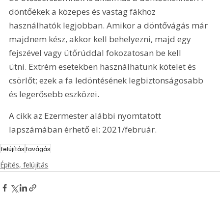
döntőékek a közepes és vastag fákhoz 
használhatók legjobban. Amikor a döntővágás már 
majdnem kész, akkor kell behelyezni, majd egy 
fejszével vagy ütőrúddal fokozatosan be kell 
ütni. Extrém esetekben használhatunk kötelet és 
csörlőt; ezek a fa ledöntésének legbiztonságosabb 
és legerősebb eszközei.
A cikk az Ezermester alábbi nyomtatott 
lapszámában érhető el: 2021/február.
felújítás
favágás
Építés, felújítás