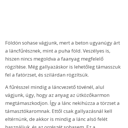
Földön sohase vágjunk, mert a beton ugyanúgy árt 
a láncfűrésznek, mint a puha föld. Veszélyes is, 
hiszen nincs megoldva a faanyag megfelelő 
rögzítése. Még gallyazáskor is lehetőleg támasszuk 
fel a fatörzset, és szilárdan rögzítsük.
A fűrésszel mindig a láncvezető tövénél, alul 
vágjunk, úgy, hogy az anyag az ütközőkarmon 
megtámaszkodjon. Így a lánc nekihúzza a törzset a 
támasztókaromnak. Ettől csak gallyazásnál kell 
eltérnünk, de akkor is mindig a lánc alsó felét 
használjuk, és az orrészét sohasem. Ez a 