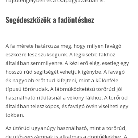
hajtótengelyben és a csapágyazásban is.
Segédeszközök a fadöntéshez
A fa mérete határozza meg, hogy milyen favágó 
eszközre lesz szükségünk. A legkisebb fákhoz 
általában semmilyenre. A kézi erő elég, esetleg egy 
hosszú rúd segítségét vehetjük igénybe. A favágó 
ék nagyobb erőt tud kifejteni, mint a különféle 
típusú törőrudak. A lábműködtetésű törőrúd jól 
használható ritkításnál a vékony fákhoz. A törőrúd 
általában teleszkópos, és favágó övén viselheti egy 
tokban.
Az ütőrúd ugyanúgy használható, mint a törőrúd, 
de ütőszerszámnak is alkalmas a döntőékekhez. A 