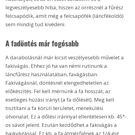
legveszélyesebb hiba, hiszen az orrésznél a fűrész 
felcsapódik, amit még a felcsapófék (láncfékoldó) 
sem mindig tud kivédeni.
A fadöntés már fogósabb
A darabolásnál már kicsit veszélyesebb művelet a 
fakivágás. Ehhez jó ha van némi rutinunk a 
láncfűrész használatában, favágásban. 
Fakivágásnál, döntésnél elengedhetetlen az 
előkészítés. Fel kell mérnünk a fa hosszát, az 
esetleges húzási irányt (a fa dőlését). Meg kell 
tisztítani a fa körüli területet, menekülési 
útvonalat. Ez a dőlési iránnyal ellentétesen kb. 45°-
os sávot jelent. Ezután kezdődhet a fakivágás a 
hajkvágással. Ez kb. a fa átmérőjének az 1/4-éig 