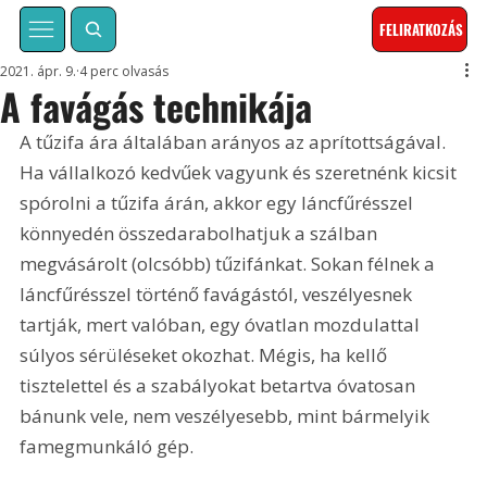
FELIRATKOZÁS
2021. ápr. 9.
4 perc olvasás
A favágás technikája
A tűzifa ára általában arányos az aprítottságával. 
Ha vállalkozó kedvűek vagyunk és szeretnénk kicsit 
spórolni a tűzifa árán, akkor egy láncfűrésszel 
könnyedén összedarabolhatjuk a szálban 
megvásárolt (olcsóbb) tűzifánkat. Sokan félnek a 
láncfűrésszel történő favágástól, veszélyesnek 
tartják, mert valóban, egy óvatlan mozdulattal 
súlyos sérüléseket okozhat. Mégis, ha kellő 
tisztelettel és a szabályokat betartva óvatosan 
bánunk vele, nem veszélyesebb, mint bármelyik 
famegmunkáló gép.