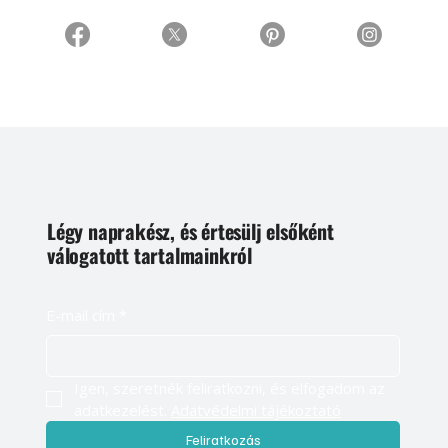
Légy naprakész, és értesülj elsőként
válogatott tartalmainkról
E-mail cím
*
Igen, szeretnék feliratkozni, és elfogadom az 
adatkezelést. 
Adatvédelmi tájékoztató
Feliratkozás