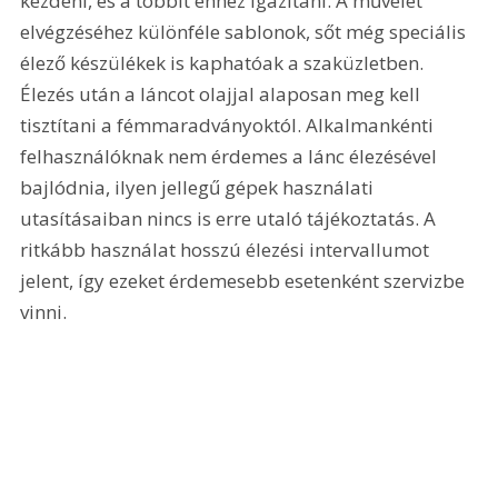
kezdeni, és a többit ehhez igazítani. A művelet 
elvégzéséhez különféle sablonok, sőt még speciális 
élező készülékek is kaphatóak a szaküzletben. 
Élezés után a láncot olajjal alaposan meg kell 
tisztítani a fémmaradványoktól. Alkalmankénti 
felhasználóknak nem érdemes a lánc élezésével 
bajlódnia, ilyen jellegű gépek használati 
utasításaiban nincs is erre utaló tájékoztatás. A 
ritkább használat hosszú élezési intervallumot 
jelent, így ezeket érdemesebb esetenként szervizbe 
vinni.