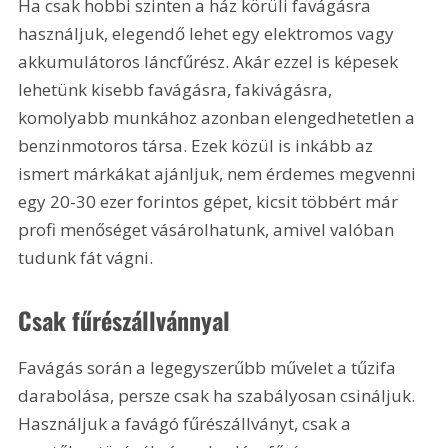
Ha csak hobbi szinten a ház körüli favágásra 
használjuk, elegendő lehet egy elektromos vagy 
akkumulátoros láncfűrész. Akár ezzel is képesek 
lehetünk kisebb favágásra, fakivágásra, 
komolyabb munkához azonban elengedhetetlen a 
benzinmotoros társa. Ezek közül is inkább az 
ismert márkákat ajánljuk, nem érdemes megvenni 
egy 20-30 ezer forintos gépet, kicsit többért már 
profi menőséget vásárolhatunk, amivel valóban 
tudunk fát vágni.
Csak fűrészállvánnyal
Favágás során a legegyszerűbb művelet a tűzifa 
darabolása, persze csak ha szabályosan csináljuk. 
Használjuk a favágó fűrészállványt, csak a 