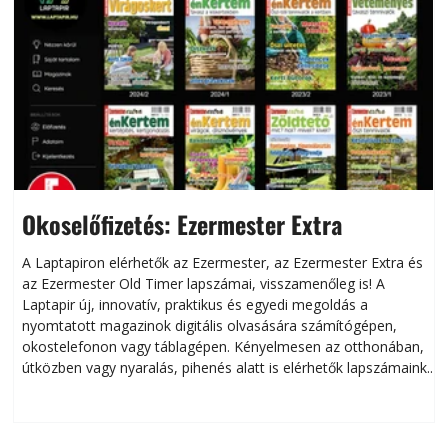
Okoselőfizetés: Ezermester Extra
A Laptapiron elérhetők az Ezermester, az Ezermester Extra és
az Ezermester Old Timer lapszámai, visszamenőleg is! A
Laptapir új, innovatív, praktikus és egyedi megoldás a
L
nyomtatott magazinok digitális olvasására számítógépen,
okostelefonon vagy táblagépen. Kényelmesen az otthonában,
útközben vagy nyaralás, pihenés alatt is elérhetők lapszámaink.
ú
Bárhol, bármikor, akár külföldön élve vagy dolgozva is
B
olvashatók az Ezermester lapszámai. A Laptapir kényelmes
megoldás, mert: – t