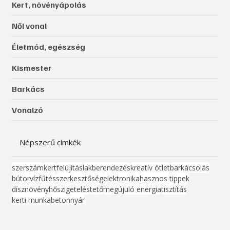
Kert, növényápolás
Női vonal
Életmód, egészség
Kismester
Barkács
Vonalzó
Népszerű címkék
szerszám
kert
felújítás
lakberendezés
kreatív ötlet
barkácsolás
bútor
víz
fűtés
szerkesztőség
elektronika
hasznos tippek
dísznövény
hőszigetelés
tető
megújuló energia
tisztítás
kerti munka
beton
nyár