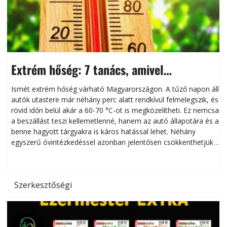
Extrém hőség: 7 tanács, amivel
megóvhatjuk autónkat a nyári károktól
Ismét extrém hőség várható Magyarországon. A tűző napon álló
autók utastere már néhány perc alatt rendkívül felmelegszik, és
rövid időn belül akár a 60-70 °C-ot is megközelítheti. Ez nemcsak
n
a beszállást teszi kellemetlenné, hanem az autó állapotára és a
benne hagyott tárgyakra is káros hatással lehet. Néhány
egyszerű óvintézkedéssel azonban jelentősen csökkenthetjük a
hőség káros hatásait.
l
Szerkesztőségi