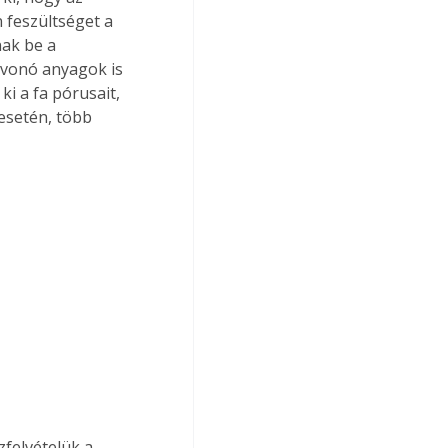
 feszültséget a 
ak be a 
evonó anyagok is 
ki a fa pórusait, 
esetén, több 
felvételük a 