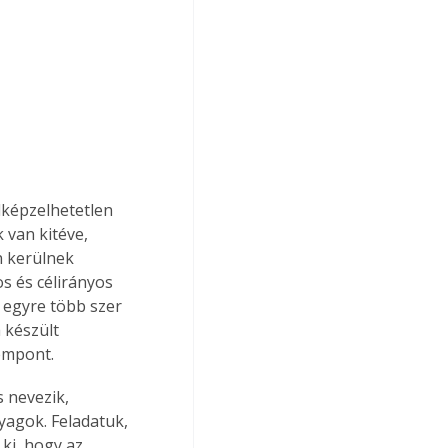
lképzelhetetlen 
van kitéve, 
n kerülnek 
s és célirányos 
 egyre több szer 
 készült 
empont.
 nevezik, 
yagok. Feladatuk, 
ki, hogy az 