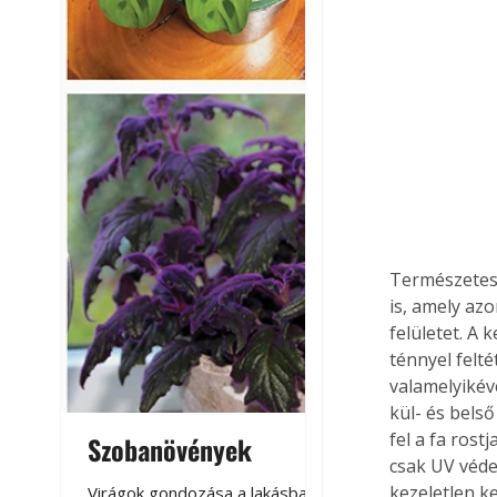
Természetese
is, amely az
felületet. A 
ténnyel felt
valamelyikév
kül- és belső
fel a fa ros
Szobanövények
Virágoskert: k
csak UV véde
teraszon, laká
kezeletlen ke
Virágok gondozása a lakásban,