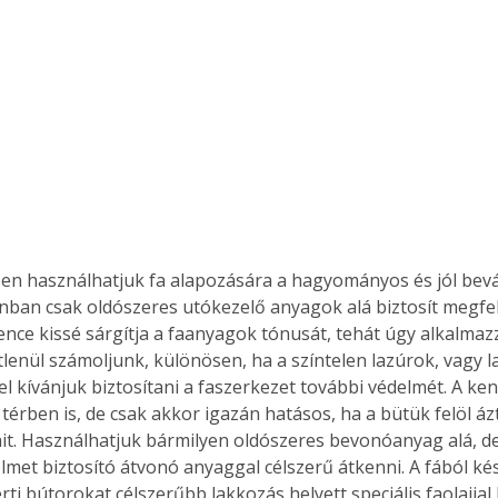
n használhatjuk fa alapozására a hagyományos és jól bevál
onban csak oldószeres utókezelő anyagok alá biztosít megfe
kence kissé sárgítja a faanyagok tónusát, tehát úgy alkalmaz
étlenül számoljunk, különösen, ha a színtelen lazúrok, vagy l
el kívánjuk biztosítani a faszerkezet további védelmét. A ken
 térben is, de csak akkor igazán hatásos, ha a bütük felöl ázt
tjait. Használhatjuk bármilyen oldószeres bevonóanyag alá, d
ertben,
Gyógyító növények: a
lmet biztosító átvonó anyaggal célszerű átkenni. A fából kés
sban
természet kincsei az
rti bútorokat célszerűbb lakkozás helyett speciális faolajjal 