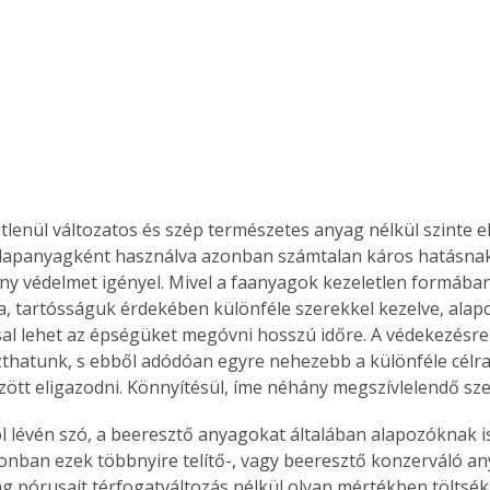
tetlenül változatos és szép természetes anyag nélkül szinte e
Alapanyagként használva azonban számtalan káros hatásnak 
ny védelmet igényel. Mivel a faanyagok kezeletlen formába
a, tartósságuk érdekében különféle szerekkel kezelve, alapo
al lehet az épségüket megóvni hosszú időre. A védekezésre
zthatunk, s ebből adódóan egyre nehezebb a különféle célra
ött eligazodni. Könnyítésül, íme néhány megszívlelendő sz
 lévén szó, a beeresztő anyagokat általában alapozóknak is
onban ezek többnyire telítő-, vagy beeresztő konzerváló an
g pórusait térfogatváltozás nélkül olyan mértékben töltsék 