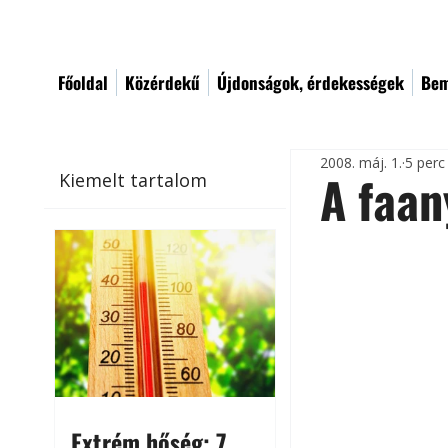
Főoldal
Közérdekű
Újdonságok, érdekességek
Bem
2008. máj. 1.
5 perc
A faan
Kiemelt tartalom
Extrém hőség: 7