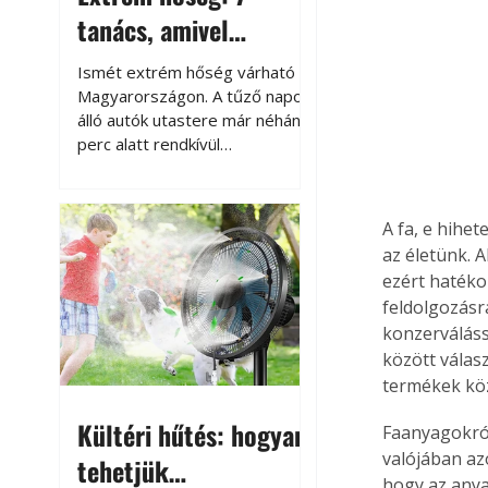
tanács, amivel
megóvhatjuk
Ismét extrém hőség várható
autónkat a nyári
Magyarországon. A tűző napon
álló autók utastere már néhány
károktól
perc alatt rendkívül
felmelegszik, és rövid időn belül
akár a 60-70 °C-ot is
megközelítheti. Ez nemcsak a
A fa, e hihe
beszállást teszi kellemetlenné,
az életünk. 
hanem az autó állapotára és a
ezért hatéko
benne hagyott tárgyakra is
feldolgozásr
káros hatással lehet. Néhány
konzerváláss
egyszerű óvintézkedéssel
között válas
azonban jelentősen
csökkenthetjük a hőség káros
termékek köz
hatásait.
Kültéri hűtés: hogyan
Faanyagokról
valójában az
tehetjük
hogy az anya