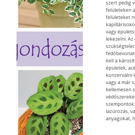
szert pedig v
felületeken 
felületeket n
kapillárisoko
vagy épülets
lekezelni. Az
szükségtelen
fedőbevonato
kell a káros
épületek, aut
konzerválni 
vagy a már s
kellemesen s
védőszereket
szempontok s
lazúrozás, v
anyagokat, h