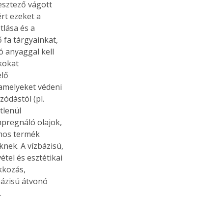
resztező vágott 
rt ezeket a 
tlása és a 
 fa tárgyainkat, 
 anyaggal kell 
kokat 
lő 
amelyeket védeni 
ódástól (pl. 
tlenül 
mpregnáló olajok, 
ámos termék 
nek. A vízbázisú, 
tel és esztétikai 
kkozás, 
bázisú átvonó 
 