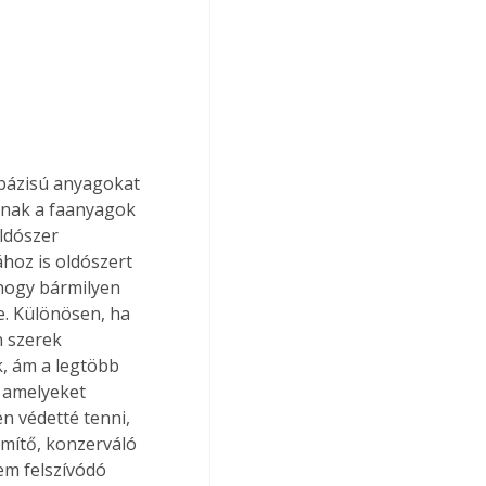
dnak a faanyagok 
ldószer 
hoz is oldószert 
 hogy bármilyen 
e. Különösen, ha 
n szerek 
, ám a legtöbb 
 amelyeket 
n védetté tenni, 
mítő, konzerváló 
em felszívódó 