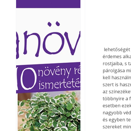
Ezermester lapszámai. A
Ezermester lapszámai
Laptapir kényelmes megoldás,
Laptapir kényelmes 
mert: – t
mert: – t
 lehetőségét egy műveletben elvégezve teszik lehetővé. Lehetőleg vizes bázisú anyagokat 
érdemes alka
rostjaiba, s
párolgása mi
kell használn
szert is hasz
az színezéket
többnyire a 
esetben ezek
nagyobb véde
és egyben te
szereket mind