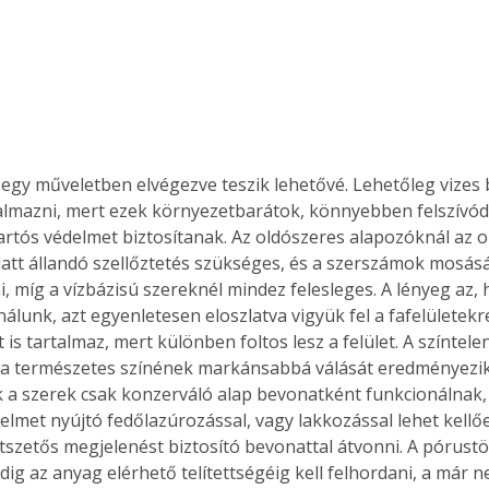
. A
megoldás,
lmazni, mert ezek környezetbarátok, könnyebben felszívó
 tartós védelmet biztosítanak. Az oldószeres alapozóknál az o
att állandó szellőztetés szükséges, és a szerszámok mosásá
i, míg a vízbázisú szereknél mindez felesleges. A lényeg az,
nálunk, azt egyenletesen eloszlatva vigyük fel a fafelületekr
 is tartalmaz, mert különben foltos lesz a felület. A színtele
fa természetes színének markánsabbá válását eredményezik
 a szerek csak konzerváló alap bevonatként funkcionálnak,
lmet nyújtó fedőlazúrozással, vagy lakkozással lehet kellőe
tszetős megjelenést biztosító bevonattal átvonni. A pórustö
ig az anyag elérhető telítettségéig kell felhordani, a már n