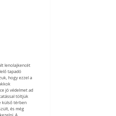
t lenolajkencét 
lelő tapadó 
zuk, hogy ezzel a 
akkok 
ce jó védelmet ad 
atással töltjük 
e külső térben 
zült, és még 
kezelni. A 