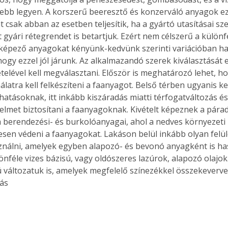
sebb legyen. A korszerű beeresztő és konzerváló anyagok ez
 csak abban az esetben teljesítik, ha a gyártó utasításai sz
t gyári rétegrendet is betartjuk. Ezért nem célszerű a különf
képező anyagokat kényünk-kedvünk szerinti variációban has
hogy ezzel jól járunk. Az alkalmazandó szerek kiválasztását e
telével kell megválasztani. Először is meghatározó lehet, ho
álatra kell felkészíteni a faanyagot. Belső térben ugyanis k
hatásoknak, itt inkább kiszáradás miatti térfogatváltozás és
édelmet biztosítani a faanyagoknak. Kivételt képeznek a pár
a berendezési- és burkolóanyagai, ahol a nedves környezeti 
gesen védeni a faanyagokat. Lakáson belül inkább olyan felü
ználni, amelyek egyben alapozó- és bevonó anyagként is ha
lönféle vizes bázisú, vagy oldószeres lazúrok, alapozó olajo
ú változatuk is, amelyek megfelelő színezékkel összekeverve
tás