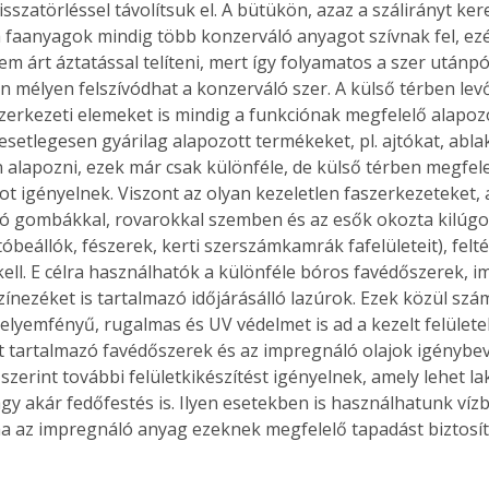
isszatörléssel távolítsuk el. A bütükön, azaz a szálirányt ke
a faanyagok mindig több konzerváló anyagot szívnak fel, ezé
em árt áztatással telíteni, mert így folyamatos a szer utánpó
n mélyen felszívódhat a konzerváló szer. A külső térben levő
zerkezeti elemeket is mindig a funkciónak megfelelő alapozó
 esetlegesen gyárilag alapozott termékeket, pl. ajtókat, abla
 alapozni, ezek már csak különféle, de külső térben megfele
t igényelnek. Viszont az olyan kezeletlen faszerkezeteket, 
ító gombákkal, rovarokkal szemben és az esők okozta kilúgoz
óbeállók, fészerek, kerti szerszámkamrák fafelületeit), felté
kell. E célra használhatók a különféle bóros favédőszerek, i
zínezéket is tartalmazó időjárásálló lazúrok. Ezek közül sz
elyemfényű, rugalmas és UV védelmet is ad a kezelt felületek
 tartalmazó favédőszerek és az impregnáló olajok igénybevé
zerint további felületkikészítést igényelnek, amely lehet la
agy akár fedőfestés is. Ilyen esetekben is használhatunk víz
a az impregnáló anyag ezeknek megfelelő tapadást biztosít.