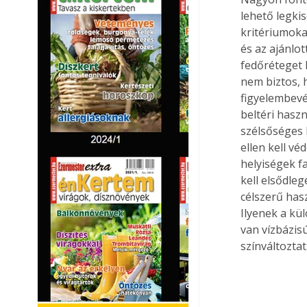
lehető legki
kritériumokat
és az ajánlot
fedőréteget 
nem biztos, 
figyelembevé
beltéri haszn
szélsőséges 
ellen kell v
helyiségek f
kell elsődle
célszerű has
Ilyenek a kü
van vízbázis
színváltozta