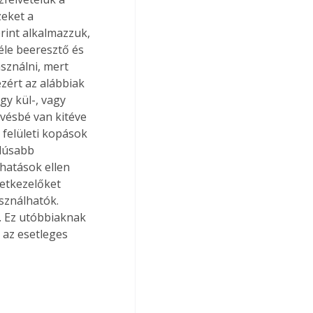
eket a 
erint alkalmazzuk, 
éle beeresztő és 
ználni, mert 
zért az alábbiak 
gy kül-, vagy 
evésbé van kitéve 
 felületi kopások 
adúsabb 
hatások ellen 
letkezelőket 
sználhatók. 
k. Ez utóbbiaknak 
 az esetleges 