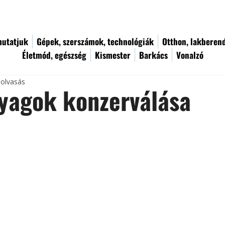
utatjuk
Gépek, szerszámok, technológiák
Otthon, lakberen
Életmód, egészség
Kismester
Barkács
Vonalzó
 olvasás
yagok konzerválása