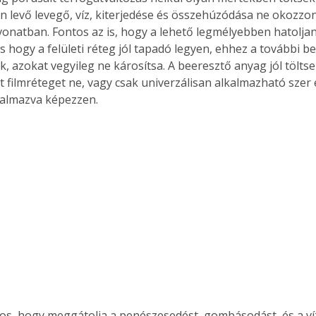
 levő levegő, víz, kiterjedése és összehúzódása ne okozzon
vonatban. Fontos az is, hogy a lehető legmélyebben hatoljan
s hogy a felületi réteg jól tapadó legyen, ehhez a további b
k, azokat vegyileg ne károsítsa. A beeresztő anyag jól töltse 
t filmréteget ne, vagy csak univerzálisan alkalmazható szer 
almazva képezzen. 
s, hogy meggátolja a penészesedést, gombásodást, és a víz