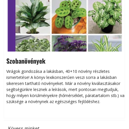
Szobanövények
Virágok gondozása a lakásban, 40+10 növény részletes
ismertetése! A könyv lexikonszerűen veszi sorra a lakásban
s
sikeresen tart­ha­tó növényeket. Már a növény kiválasztásakor
h
segítségünkre lesznek a leírások, mert pontosan megtudjuk,
k
hogy milyen körülményekre (hőmérséklet, páratartalom stb.) van
szüksége a növénynek az egészséges fejlődéshez.
t
Kövess minket