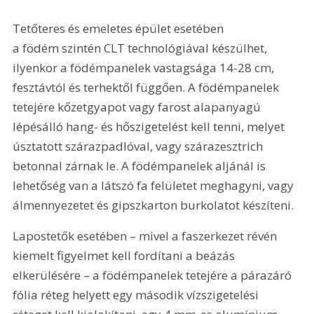
Tetőteres és emeletes épület esetében 
a födém szintén CLT technológiával készülhet, 
ilyenkor a födémpanelek vastagsága 14-28 cm, 
fesztávtól és terhektől függően. A födémpanelek 
tetejére kőzetgyapot vagy farost alapanyagú 
lépésálló hang- és hőszigetelést kell tenni, melyet 
úsztatott szárazpadlóval, vagy szárazesztrich 
betonnal zárnak le. A födémpanelek aljánál is 
lehetőség van a látszó fa felületet meghagyni, vagy 
álmennyezetet és gipszkarton burkolatot készíteni.
Lapostetők esetében – mivel a faszerkezet révén 
kiemelt figyelmet kell fordítani a beázás 
elkerülésére – a födémpanelek tetejére a párazáró 
fólia réteg helyett egy második vízszigetelési 