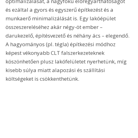
optimalizálását, a nagyfokú előregyárthatóságot 
és ezáltal a gyors és egyszerű építkezést és a 
munkaerő minimalizálását is. Egy lakóépület 
összeszereléséhez akár négy-öt ember – 
darukezelő, építésvezető és néhány ács – elegendő. 
A hagyományos (pl. tégla) építkezési módhoz 
képest vékonyabb CLT falszerkezeteknek 
köszönhetően plusz lakófelületet nyerhetünk, míg 
kisebb súlya miatt alapozási és szállítási 
költségeket is csökkenthetünk.