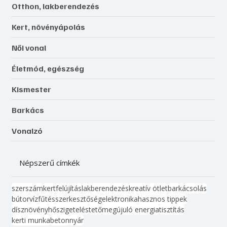
Otthon, lakberendezés
Kert, növényápolás
Női vonal
Életmód, egészség
Kismester
Barkács
Vonalzó
Népszerű címkék
szerszám
kert
felújítás
lakberendezés
kreatív ötlet
barkácsolás
bútor
víz
fűtés
szerkesztőség
elektronika
hasznos tippek
dísznövény
hőszigetelés
tető
megújuló energia
tisztítás
kerti munka
beton
nyár