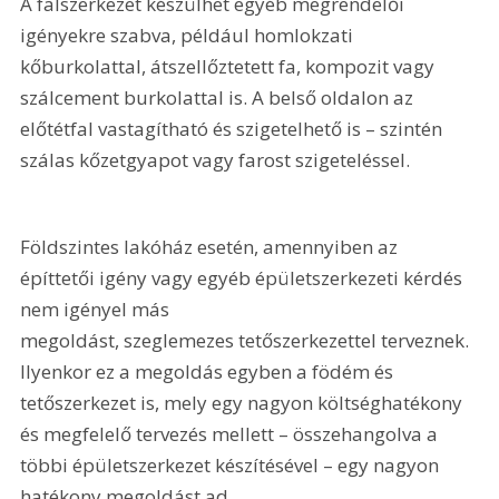
A falszerkezet készülhet egyéb megrendelői 
igényekre szabva, például homlokzati 
kőburkolattal, átszellőztetett fa, kompozit vagy 
szálcement burkolattal is. A belső oldalon az 
előtétfal vastagítható és szigetelhető is – szintén 
szálas kőzetgyapot vagy farost szigeteléssel.
Földszintes lakóház esetén, amennyiben az 
építtetői igény vagy egyéb épületszerkezeti kérdés 
nem igényel más 
megoldást, szeglemezes tetőszerkezettel terveznek. 
Ilyenkor ez a megoldás egyben a födém és 
tetőszerkezet is, mely egy nagyon költséghatékony 
és megfelelő tervezés mellett – összehangolva a 
többi épületszerkezet készítésével – egy nagyon 
hatékony megoldást ad.