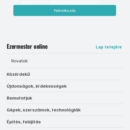
adatkezelést. 
Adatvédelmi tájékoztató
Feliratkozás
Ezermester online
Lap tetejére
Rovatok
Közérdekű
Újdonságok, érdekességek
Bemutatjuk
Gépek, szerszámok, technológiák
Építés, felújítás