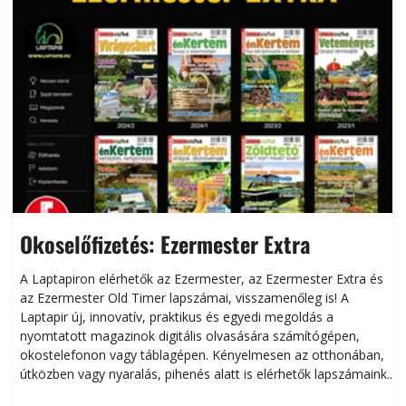
Okoselőfizetés: Ezermester Extra
A Laptapiron elérhetők az Ezermester, az Ezermester Extra és
az Ezermester Old Timer lapszámai, visszamenőleg is! A
Laptapir új, innovatív, praktikus és egyedi megoldás a
L
nyomtatott magazinok digitális olvasására számítógépen,
okostelefonon vagy táblagépen. Kényelmesen az otthonában,
útközben vagy nyaralás, pihenés alatt is elérhetők lapszámaink.
ú
Bárhol, bármikor, akár külföldön élve vagy dolgozva is
B