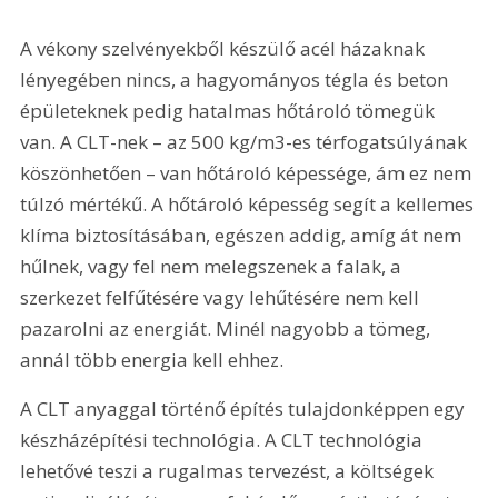
A vékony szelvényekből készülő acél házaknak 
lényegében nincs, a hagyományos tégla és beton 
épületeknek pedig hatalmas hőtároló tömegük 
van. A CLT-nek – az 500 kg/m3-es térfogatsúlyának 
köszönhetően – van hőtároló képessége, ám ez nem 
túlzó mértékű. A hőtároló képesség segít a kellemes 
klíma biztosításában, egészen addig, amíg át nem 
hűlnek, vagy fel nem melegszenek a falak, a 
szerkezet felfűtésére vagy lehűtésére nem kell 
pazarolni az energiát. Minél nagyobb a tömeg, 
annál több energia kell ehhez.
A CLT anyaggal történő építés tulajdonképpen egy 
készházépítési technológia. A CLT technológia 
lehetővé teszi a rugalmas tervezést, a költségek 