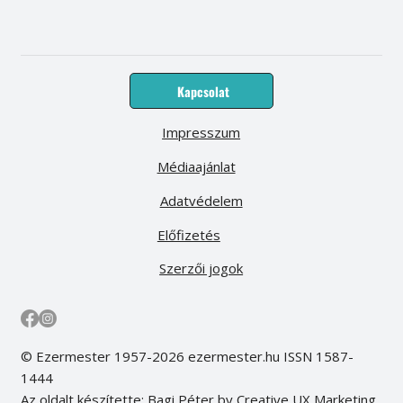
Kapcsolat
Impresszum
Médiaajánlat
Adatvédelem
Előfizetés
Szerzői jogok
© Ezermester 1957-2026 ezermester.hu ISSN 1587-
1444
Az oldalt készítette: Bagi Péter by Creative UX Marketing