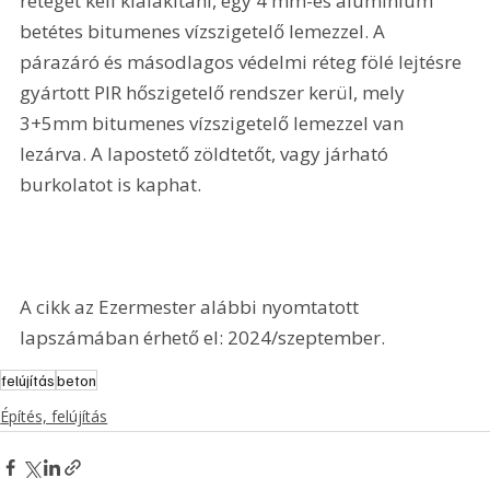
réteget kell kialakítani, egy 4 mm-es alumínium 
betétes bitumenes vízszigetelő lemezzel. A 
párazáró és másodlagos védelmi réteg fölé lejtésre 
gyártott PIR hőszigetelő rendszer kerül, mely 
3+5mm bitumenes vízszigetelő lemezzel van 
lezárva. A lapostető zöldtetőt, vagy járható 
burkolatot is kaphat.
A cikk az Ezermester alábbi nyomtatott 
lapszámában érhető el: 2024/szeptember.
felújítás
beton
Építés, felújítás