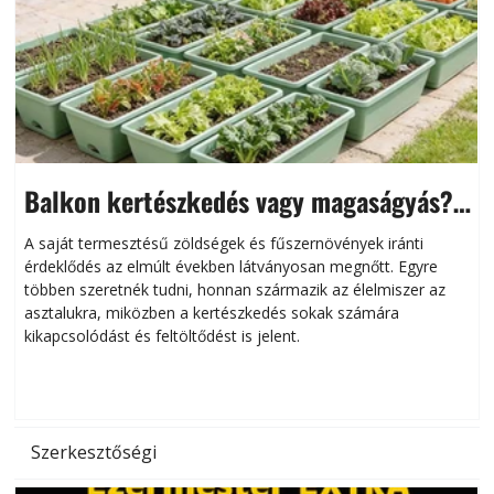
Balkon kertészkedés vagy magaságyás?
Helytakarékos kertészkedés
A saját termesztésű zöldségek és fűszernövények iránti
érdeklődés az elmúlt években látványosan megnőtt. Egyre
többen szeretnék tudni, honnan származik az élelmiszer az
l
asztalukra, miközben a kertészkedés sokak számára
kikapcsolódást és feltöltődést is jelent.
é
d
Szerkesztőségi