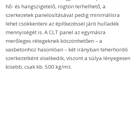
hő- és hangszigetelő, rögtön terhelhető, a 
szerkezetek panelosításával pedig minimálisra 
lehet csökkenteni az építkezéssel járó hulladék 
mennyiségét is. A CLT panel az egymásra 
merőleges rétegeknek köszönhetően – a 
vasbetonhoz hasonlóan – két irányban teherhordó 
szerkezetként viselkedik, viszont a súlya lényegesen 
kisebb, csak kb. 500 kg/m
.
3