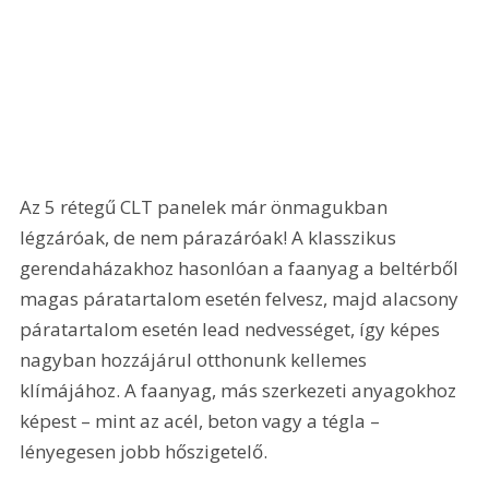
Az 5 rétegű CLT panelek már önmagukban 
légzáróak, de nem párazáróak! A klasszikus 
gerendaházakhoz hasonlóan a faanyag a beltérből 
magas páratartalom esetén felvesz, majd alacsony 
páratartalom esetén lead nedvességet, így képes 
nagyban hozzájárul otthonunk kellemes 
klímájához. A faanyag, más szerkezeti anyagokhoz 
képest – mint az acél, beton vagy a tégla – 
lényegesen jobb hőszigetelő. 