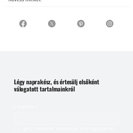
Légy naprakész, és értesülj elsőként
válogatott tartalmainkról
E-mail cím
*
Igen, szeretnék feliratkozni, és elfogadom az 