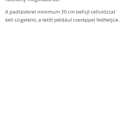
A padlásteret minimum 30 cm befújt cellulózzal 
kell szigetelni, a tetőt például cseréppel fedhetjük.