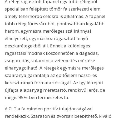
A réteg ragasztott fapanel egy több rétegből 
speciálisan felépített tömör fa szerkezeti elem, 
amely teherhordó célokra is alkalmas. A fapanel 
több réteg fűrészáruból, pontosabban legalább 
három, egymásra merőleges száliránnyal 
elhelyezett, egymáshoz ragasztott fenyő 
deszkarétegekből áll. Ennek a különleges 
ragasztási módnak köszönhetően a dagadás, 
zsugorodás, valamint a vetemedés mértéke 
elhanyagolható. A rétegek egymásra merőleges 
száliránya garantálja az építőelem hossz- és 
keresztirányú formatartósságát. Az így létrejött 
újfajta alapanyag mérettartó, rendkívül erős, de 
mégis 95%-ben természetes fa.
A CLT a fa minden pozitív tulajdonságával 
rendelkezik. Szárazon és gyorsan beépíthető, kiváló 