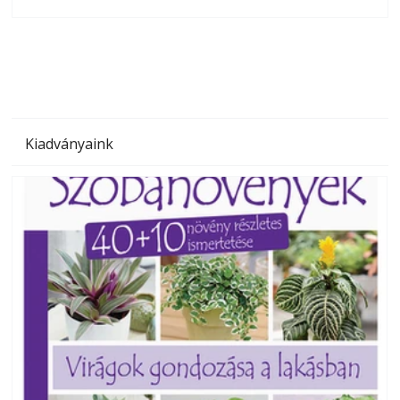
olvashatók az Ezermester lapszámai. A Laptapir kényelmes
megoldás, mert: – t
Kiadványaink