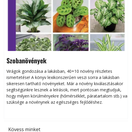
Szobanövények
Virágok gondozása a lakásban, 40+10 növény részletes
ismertetése! A könyv lexikonszerűen veszi sorra a lakásban
s
sikeresen tart­ha­tó növényeket. Már a növény kiválasztásakor
h
segítségünkre lesznek a leírások, mert pontosan megtudjuk,
k
hogy milyen körülményekre (hőmérséklet, páratartalom stb.) van
szüksége a növénynek az egészséges fejlődéshez.
t
Kövess minket