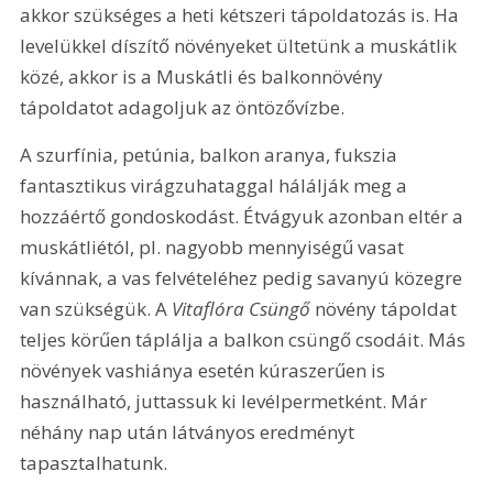
akkor szükséges a heti kétszeri tápoldatozás is. Ha 
levelükkel díszítő növényeket ültetünk a muskátlik 
közé, akkor is a Muskátli és balkonnövény 
tápoldatot adagoljuk az öntözővízbe.
A szurfínia, petúnia, balkon aranya, fukszia 
fantasztikus virágzuhataggal hálálják meg a 
hozzáértő gondoskodást. Étvágyuk azonban eltér a 
muskátliétól, pl. nagyobb mennyiségű vasat 
kívánnak, a vas felvételéhez pedig savanyú közegre 
van szükségük. A 
Vitaflóra Csüngő
 növény tápoldat 
teljes körűen táplálja a balkon csüngő csodáit. Más 
növények vashiánya esetén kúraszerűen is 
használható, juttassuk ki levélpermetként. Már 
néhány nap után látványos eredményt 
tapasztalhatunk.