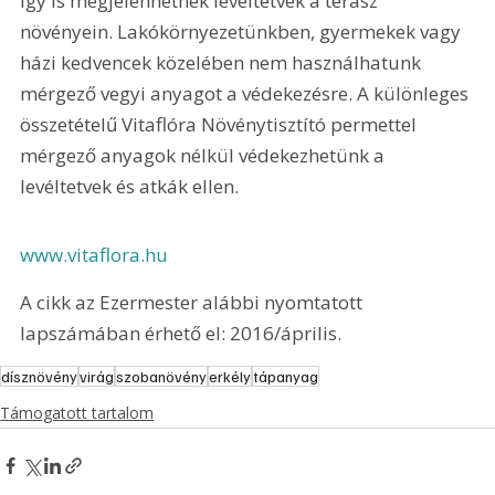
így is megjelenhetnek levéltetvek a terasz 
növényein. Lakókörnyezetünkben, gyermekek vagy 
házi kedvencek közelében nem használhatunk 
mérgező vegyi anyagot a védekezésre. A különleges 
összetételű Vitaflóra Növénytisztító permettel 
mérgező anyagok nélkül védekezhetünk a 
levéltetvek és atkák ellen.
www.vitaflora.hu
A cikk az Ezermester alábbi nyomtatott 
lapszámában érhető el: 2016/április.
dísznövény
virág
szobanövény
erkély
tápanyag
Támogatott tartalom