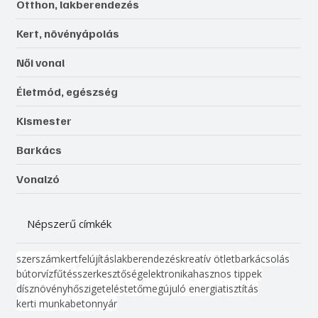
Otthon, lakberendezés
Kert, növényápolás
Női vonal
Életmód, egészség
Kismester
Barkács
Vonalzó
Népszerű címkék
szerszám
kert
felújítás
lakberendezés
kreatív ötlet
barkácsolás
bútor
víz
fűtés
szerkesztőség
elektronika
hasznos tippek
dísznövény
hőszigetelés
tető
megújuló energia
tisztítás
kerti munka
beton
nyár