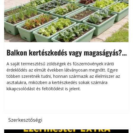
Balkon kertészkedés vagy magaságyás?
Helytakarékos kertészkedés
A saját termesztésű zöldségek és fűszernövények iránti
érdeklődés az elmúlt években látványosan megnőtt. Egyre
többen szeretnék tudni, honnan származik az élelmiszer az
l
asztalukra, miközben a kertészkedés sokak számára
kikapcsolódást és feltöltődést is jelent.
é
d
Szerkesztőségi