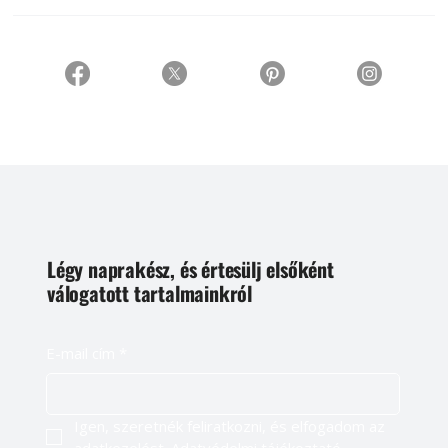
Légy naprakész, és értesülj elsőként
válogatott tartalmainkról
E-mail cím
*
Igen, szeretnék feliratkozni, és elfogadom az 
adatkezelést. 
Adatvédelmi tájékoztató