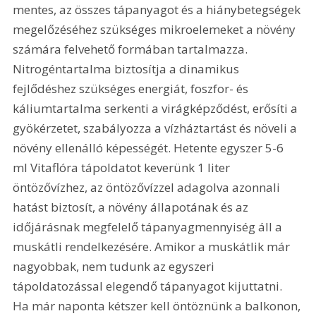
mentes, az összes tápanyagot és a hiánybetegségek 
megelőzéséhez szükséges mikroelemeket a növény 
számára felvehető formában tartalmazza. 
Nitrogéntartalma biztosítja a dinamikus 
fejlődéshez szükséges energiát, foszfor- és 
káliumtartalma serkenti a virágképződést, erősíti a 
gyökérzetet, szabályozza a vízháztartást és növeli a 
növény ellenálló képességét. Hetente egyszer 5-6 
ml Vitaflóra tápoldatot keverünk 1 liter 
öntözővízhez, az öntözővízzel adagolva azonnali 
hatást biztosít, a növény állapotának és az 
időjárásnak megfelelő tápanyagmennyiség áll a 
muskátli rendelkezésére. Amikor a muskátlik már 
nagyobbak, nem tudunk az egyszeri 
tápoldatozással elegendő tápanyagot kijuttatni. 
Ha már naponta kétszer kell öntöznünk a balkonon, 