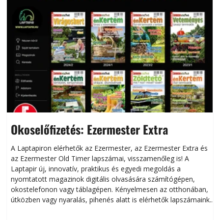
Okoselőfizetés: Ezermester Extra
A Laptapiron elérhetők az Ezermester, az Ezermester Extra és
az Ezermester Old Timer lapszámai, visszamenőleg is! A
Laptapir új, innovatív, praktikus és egyedi megoldás a
L
nyomtatott magazinok digitális olvasására számítógépen,
okostelefonon vagy táblagépen. Kényelmesen az otthonában,
útközben vagy nyaralás, pihenés alatt is elérhetők lapszámaink.
ú
Bárhol, bármikor, akár külföldön élve vagy dolgozva is
B