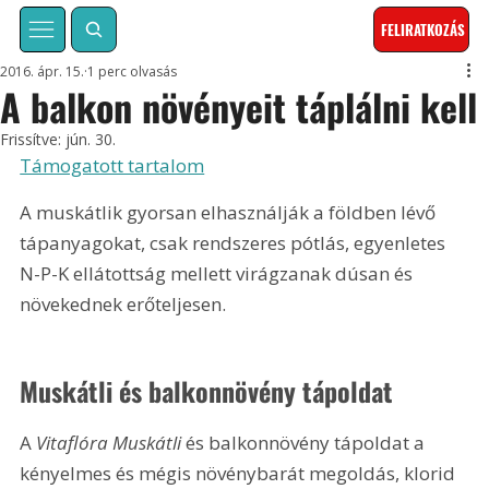
FELIRATKOZÁS
2016. ápr. 15.
1 perc olvasás
A balkon növényeit táplálni kell
Frissítve:
jún. 30.
Támogatott tartalom
A muskátlik gyorsan elhasználják a földben lévő 
tápanyagokat, csak rendszeres pótlás, egyenletes 
N-P-K ellátottság mellett virágzanak dúsan és 
növekednek erőteljesen.
Muskátli és balkonnövény tápoldat
A 
Vitaflóra Muskátli
 és balkonnövény tápoldat a 
kényelmes és mégis növénybarát megoldás, klorid 