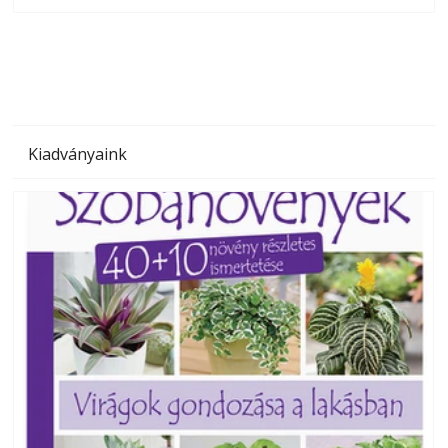
olvashatók az Ezermester lapszámai. A Laptapir kényelmes
megoldás, mert: – t
Kiadványaink