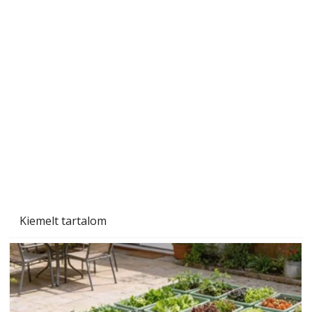
Tiszta homlokzat éveken át
Kiemelt tartalom