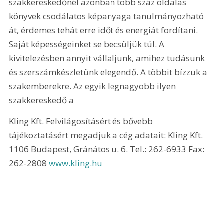
szakkereskedőnél azonban több száz oldalas 
könyvek csodálatos képanyaga tanulmányozható 
át, érdemes tehát erre időt és energiát fordítani. 
Saját képességeinket se becsüljük túl. A 
kivitelezésben annyit vállaljunk, amihez tudásunk 
és szerszámkészletünk elegendő. A többit bízzuk a 
szakemberekre. Az egyik legnagyobb ilyen 
szakkereskedő a
Kling Kft. Felvilágosításért és bővebb 
tájékoztatásért megadjuk a cég adatait: Kling Kft. 
1106 Budapest, Gránátos u. 6. Tel.: 262-6933 Fax: 
262-2808 
www.kling.hu