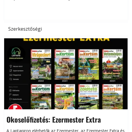
d
Szerkesztőségi
Okoselőfizetés: Ezermester Extra
A Laptapiron elérhetők az Ezermester, az Ezermester Extra és