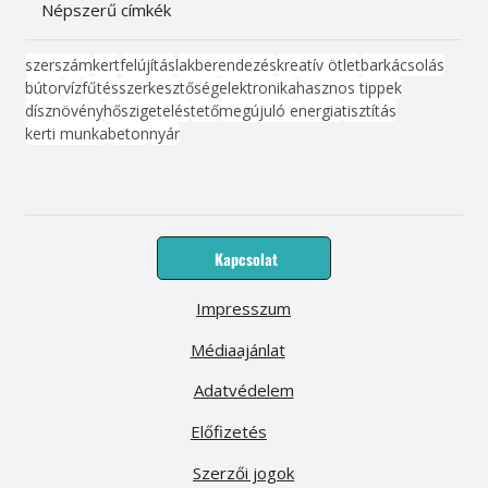
Népszerű címkék
szerszám
kert
felújítás
lakberendezés
kreatív ötlet
barkácsolás
bútor
víz
fűtés
szerkesztőség
elektronika
hasznos tippek
dísznövény
hőszigetelés
tető
megújuló energia
tisztítás
kerti munka
beton
nyár
Kapcsolat
Impresszum
Médiaajánlat
Adatvédelem
Előfizetés
Szerzői jogok