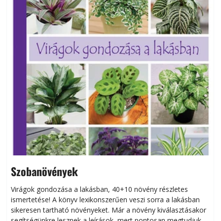
Szobanövények
Virágok gondozása a lakásban, 40+10 növény részletes
ismertetése! A könyv lexikonszerűen veszi sorra a lakásban
s
sikeresen tart­ha­tó növényeket. Már a növény kiválasztásakor
h
segítségünkre lesznek a leírások, mert pontosan megtudjuk,
k