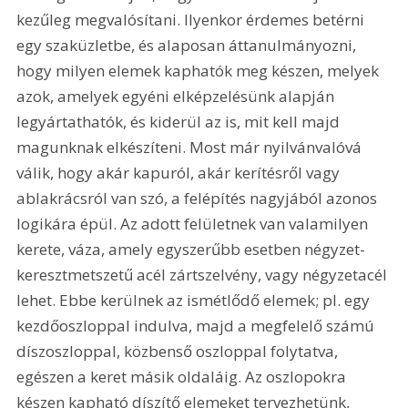
kezűleg megvalósítani. Ilyenkor érdemes betérni 
egy szaküzletbe, és alaposan áttanulmányozni, 
hogy milyen elemek kaphatók meg készen, melyek 
azok, amelyek egyéni elképzelésünk alapján 
legyártathatók, és kiderül az is, mit kell majd 
magunknak elkészíteni. Most már nyilvánvalóvá 
válik, hogy akár kapuról, akár kerítésről vagy 
ablakrácsról van szó, a felépítés nagyjából azonos 
logikára épül. Az adott felületnek van valamilyen 
kerete, váza, amely egyszerűbb esetben négyzet-
keresztmetszetű acél zártszelvény, vagy négyzetacél 
lehet. Ebbe kerülnek az ismétlődő elemek; pl. egy 
kezdőoszloppal indulva, majd a megfelelő számú 
díszoszloppal, közbenső oszloppal folytatva, 
egészen a keret másik oldaláig. Az oszlopokra 
készen kapható díszítő elemeket tervezhetünk, 