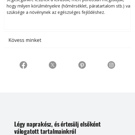
hogy milyen körülményekre (hőmérséklet, páratartalom stb.) van
szüksége a növénynek az egészséges fejlődéshez.
t
Kövess minket
Légy naprakész, és értesülj elsőként
válogatott tartalmainkról