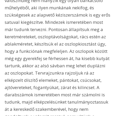
valószínűleg nem hiányzik egy olyan barkácsoló 
műhelyéből, aki ilyen munkának nekifog, és 
szükségesek az alapvető kéziszerszámok is egy erős 
satuval kiegészítve. Mindezek ismeretében most 
már tudunk tervezni. Pontosan állapítsuk meg a 
keretméreteket, oszloptávolságokat, rács estén az 
ablakméretet, készítsük el az oszlopkiosztást úgy, 
hogy a funkciónak megfeleljen. Az oszlopok között 
még egy gyerekfej se férhessen át, ha kisebb kutyát 
tartunk, akkor az alsó sávban meg lehet duplázni 
az oszlopokat. Tervrajzunkra rajzoljuk rá az 
elképzelt díszítő elemeket, pántokat, csúcsokat, 
ajtóvereteket, fogantyúkat, zárat és kilincset. A 
darabszámok ismeretében most már számolni is 
tudunk, majd elképzelésünket tanulmányoztassuk 
át a kereskedő szakemberével, hogy nem 