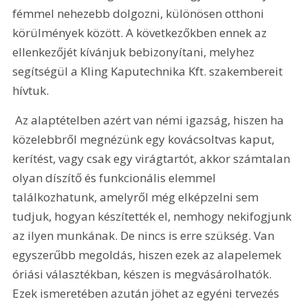
fémmel nehezebb dolgozni, különösen otthoni 
körülmények között. A következőkben ennek az 
ellenkezőjét kívánjuk bebizonyítani, melyhez 
segítségül a Kling Kaputechnika Kft. szakembereit 
hívtuk.
 Az alaptételben azért van némi igazság, hiszen ha 
közelebbről megnézünk egy kovácsoltvas kaput, 
kerítést, vagy csak egy virágtartót, akkor számtalan 
olyan díszítő és funkcionális elemmel 
találkozhatunk, amelyről még elképzelni sem 
tudjuk, hogyan készítették el, nemhogy nekifogjunk 
az ilyen munkának. De nincs is erre szükség. Van 
egyszerűbb megoldás, hiszen ezek az alapelemek 
óriási választékban, készen is megvásárolhatók. 
Ezek ismeretében azután jöhet az egyéni tervezés 