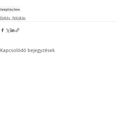
felújítás
fém
Építés, felújítás
Kapcsolódó bejegyzések