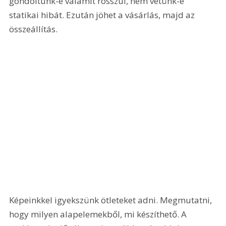
gondoltunk-e valamit rosszul, nem vétünk-e 
statikai hibát. Ezután jöhet a vásárlás, majd az 
összeállítás. 
Képeinkkel igyekszünk ötleteket adni. Megmutatni, 
hogy milyen alapelemekből, mi készíthető. A 