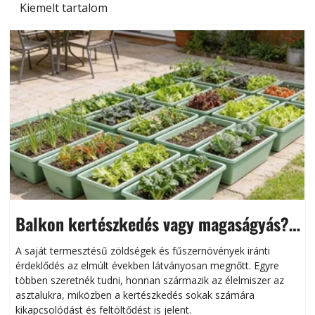
Kiemelt tartalom
Balkon kertészkedés vagy magaságyás?
Helytakarékos kertészkedés
A saját termesztésű zöldségek és fűszernövények iránti
érdeklődés az elmúlt években látványosan megnőtt. Egyre
többen szeretnék tudni, honnan származik az élelmiszer az
l
asztalukra, miközben a kertészkedés sokak számára
kikapcsolódást és feltöltődést is jelent.
é