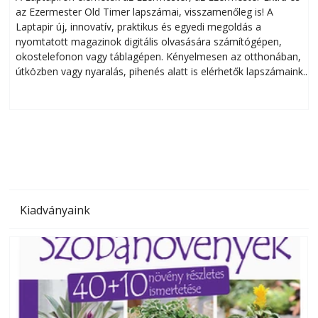
az Ezermester Old Timer lapszámai, visszamenőleg is! A
Laptapir új, innovatív, praktikus és egyedi megoldás a
L
nyomtatott magazinok digitális olvasására számítógépen,
okostelefonon vagy táblagépen. Kényelmesen az otthonában,
útközben vagy nyaralás, pihenés alatt is elérhetők lapszámaink.
ú
Bárhol, bármikor, akár külföldön élve vagy dolgozva is
B
olvashatók az Ezermester lapszámai. A Laptapir kényelmes
megoldás, mert: – t
Kiadványaink