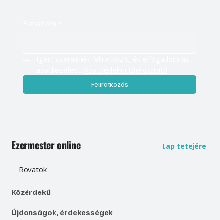
E-mail cím
*
Igen, szeretnék feliratkozni, és elfogadom az 
adatkezelést. 
Adatvédelmi tájékoztató
Feliratkozás
Ezermester online
Lap tetejére
Rovatok
Közérdekű
Újdonságok, érdekességek