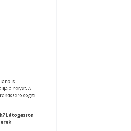
ionális 
ja a helyét. A 
endszere segíti 
ak? Látogasson 
terek 