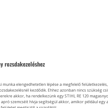
y rozsdakezeléshez
si munka elengedhetetlen lépése a megfelelő felületkezelés
ozsdakezelésnél kezdődik. Ehhez azonban nincs szükség csi
zerekre akkor, ha rendelkezünk egy STIHL RE 120 magasny
apró szemcséit hívja segítségül akkor, amikor például egy a
felületet megtisztít a rozsdától.