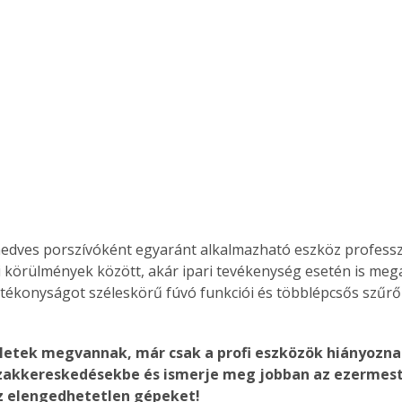
Együtt jobban megéri!
Bővebb információ itt!
k az
Együtt jobban megéri! A
mester
könyvek tetszőleges
er Old
párosítással kedvezményes
áron, 0 Ft postaköltséggel
ptapir új,
megrendelhetők!
és egyedi
tt
nedves porszívóként egyaránt alkalmazható eszköz professz
lvasására
i körülmények között, akár ipari tevékenység esetén is megáll
elefonon
tékonyságot széleskörű fúvó funkciói és többlépcsős szűrőr
nyelmesen
ben vagy
t is
tletek megvannak, már csak a profi eszközök hiányozn
. Bárhol,
szakkereskedésekbe és ismerje meg jobban az ezermes
ön élve
 elengedhetetlen gépeket! 
ashatók az