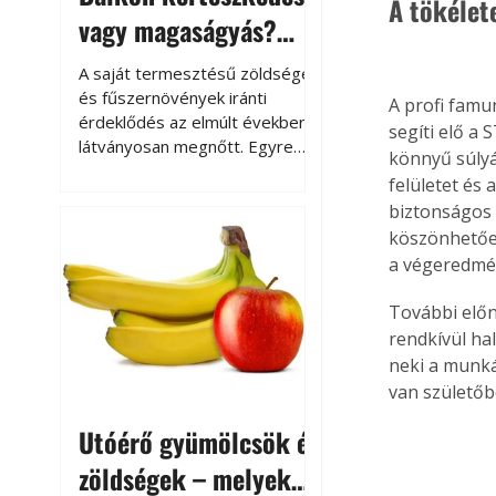
A tökélet
vagy magaságyás?
Helytakarékos
A saját termesztésű zöldségek
kertészkedés
és fűszernövények iránti
A profi famu
érdeklődés az elmúlt években
segíti elő a
látványosan megnőtt. Egyre
könnyű súlyá
többen szeretnék tudni, honnan
felületet és 
származik az élelmiszer az
biztonságos 
asztalukra, miközben a
köszönhetően
kertészkedés sokak számára
a végeredmén
kikapcsolódást és feltöltődést
is jelent.
További előn
rendkívül ha
neki a munk
van születőb
Utóérő gyümölcsök és
zöldségek – melyek