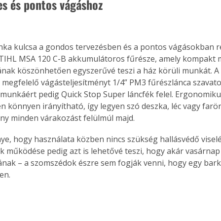
es és pontos vágáshoz
nka kulcsa a gondos tervezésben és a pontos vágásokban rej
 STIHL MSA 120 C-B akkumulátoros fűrésze, amely kompakt 
nak köszönhetően egyszerűvé teszi a ház körüli munkát. A 
a megfelelő vágásteljesítményt 1/4” PM3 fűrészlánca szavatol
munkáért pedig Quick Stop Super láncfék felel. Ergonomikus
 könnyen irányítható, így legyen szó deszka, léc vagy farön
y minden várakozást felülmúl majd.
ye, hogy használata közben nincs szükség hallásvédő visel
lk működése pedig azt is lehetővé teszi, hogy akár vasárnap 
ának – a szomszédok észre sem fogják venni, hogy egy bar
en.