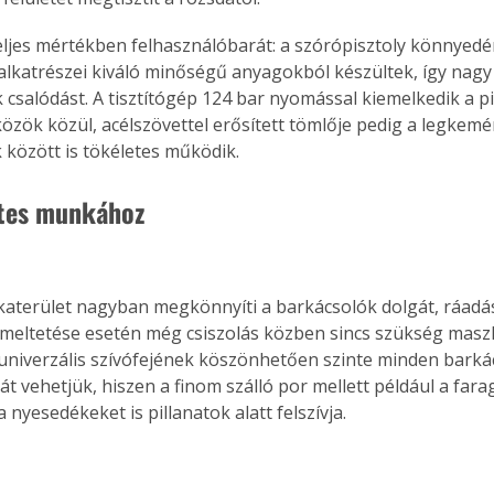
teljes mértékben felhasználóbarát: a szórópisztoly könnyedé
 alkatrészei kiváló minőségű anyagokból készültek, így nagy
csalódást. A tisztítógép 124 bar nyomással kiemelkedik a p
özök közül, acélszövettel erősített tömlője pedig a legkem
között is tökéletes működik.
tes munkához
katerület nagyban megkönnyíti a barkácsolók dolgát, ráadá
meltetése esetén még csiszolás közben sincs szükség maszk 
univerzális szívófejének köszönhetően szinte minden bark
t vehetjük, hiszen a finom szálló por mellett például a fara
a nyesedékeket is pillanatok alatt felszívja.