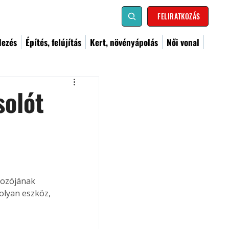
FELIRATKOZÁS
dezés
Építés, felújítás
Kert, növényápolás
Női vonal
solót
kozójának 
olyan eszköz, 