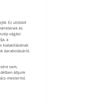
lik. Ez utóbbit 
méretének és 
szép vágási 
ja, a 
 kialakításának 
k darabolásáról, 
ésére sem, 
délben álljunk 
kács-mestermű 