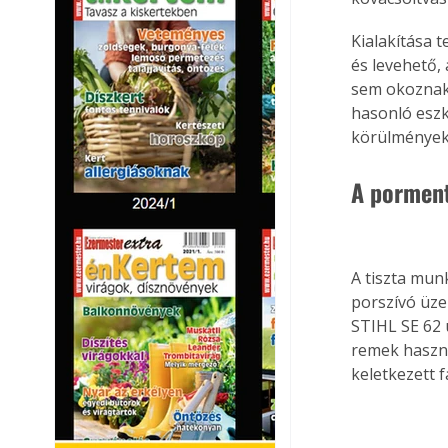
Kialakítása 
és levehető,
sem okoznak 
hasonló eszk
körülmények 
A pormen
A tiszta mun
porszívó üze
STIHL SE 62 
remek haszná
keletkezett f