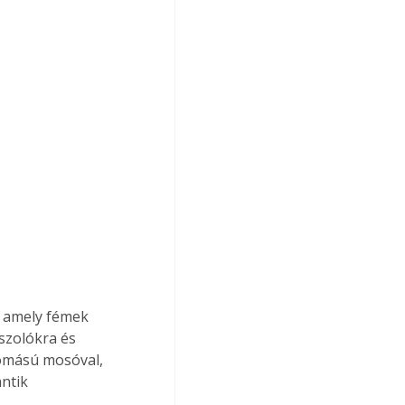
, amely fémek 
szolókra és 
omású mosóval, 
ntik 