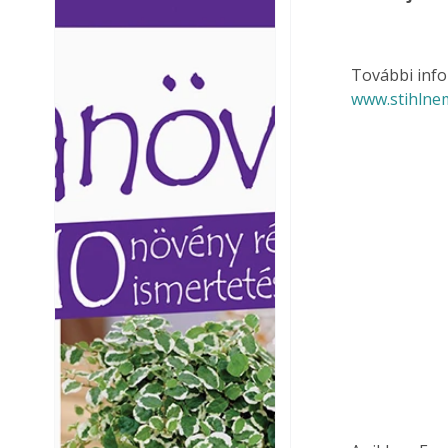
Ezermester lapszámai. A
Ezermester lapszámai
Laptapir kényelmes megoldás,
Laptapir kényelmes 
mert: – t
mert: – t
További info
www.stihlne