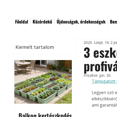
Főoldal
Közérdekű
Újdonságok, érdekességek
Bem
2020. szept. 16.
2 p
3 eszk
Kiemelt tartalom
profiv
Frissítve:
jún. 30.
Támogatott 
Legyen szó e
elkészítésér
ami garantál
Balkon kertészkedés