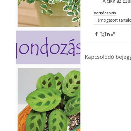
A cikk az Ez
barkácsolás
Támogatott tarta
Kapcsolódó bejeg