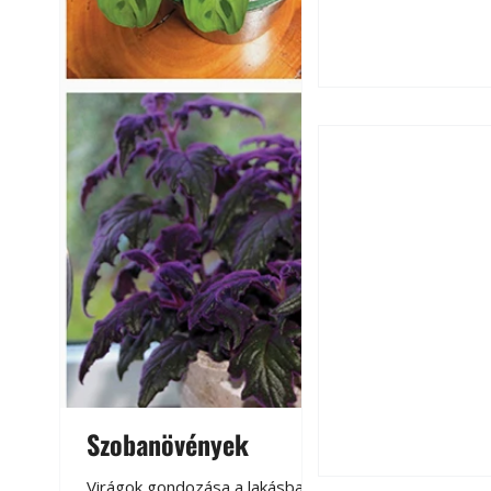
Hogyan válasszunk
fenntartható kert
Szobanövények
Virágoskert: k
teraszon, laká
Virágok gondozása a lakásban,