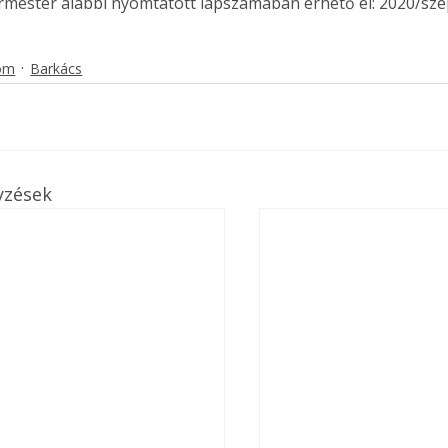
ermester alábbi nyomtatott lapszámában érhető el: 2020/sz
lom
Barkács
yzések