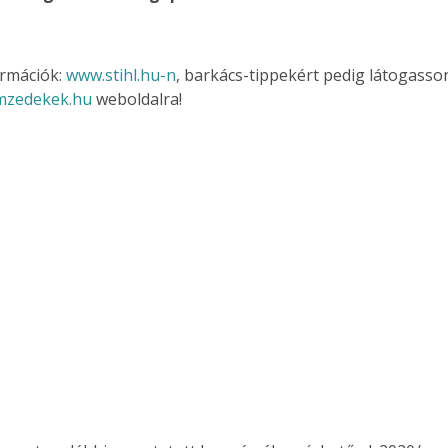
. A
megoldás,
rmációk: 
www.stihl.hu-n
, barkács-tippekért pedig látogasson
mzedekek.hu
 weboldalra!