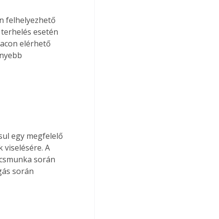
n felhelyezhető 
 terhelés esetén 
iacon elérhető 
ényebb 
sul egy megfelelő 
viselésére. A 
ácsmunka során 
gás során 