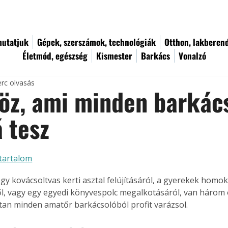
utatjuk
Gépek, szerszámok, technológiák
Otthon, lakberen
Életmód, egészség
Kismester
Barkács
Vonalzó
erc olvasás
öz, ami minden barkác
á tesz
tartalom
gy kovácsoltvas kerti asztal felújításáról, a gyerekek homo
ől, vagy egy egyedi könyvespolc megalkotásáról, van három 
tan minden amatőr barkácsolóból profit varázsol.