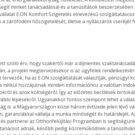
segít minket tanácsadással és a tanúsítások beszerzésében i
a vállalat E.ON Komfort Szigetelés elnevezésű szolgáltatáscs
 a zárófödém hőszigetelését, illetve a nyílászárók cseréjét 
tt szóló érv, hogy szakértői már a díjmentes szaktanácsadás,
án, a projekt megtervezésekor is az ügyfelek rendelkezésére
t tervezők, ha az E.ON szolgáltatását választják, pénzügyi k
s nélkül hozzájutnak minden információhoz a valóban indok
król és azok költségéről. Így az előzetes becslések birtok
vábbi lépésekről. Ugyanakkor fontos szempont lehet a válas
g is: a Magyarországon közel három évtizede jelen lévő váll
, garanciákkal vállalja a munka minőségét és határidejét. Az
és partnerei az Otthonfelújítási Programban is segítségünk
 tanácsot adnak, később pedig közreműködnek a tanúsítván