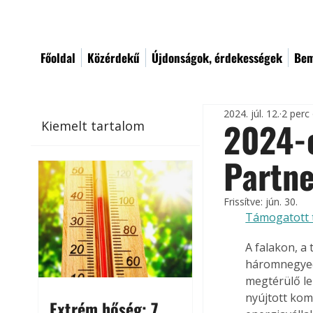
Főoldal
Közérdekű
Újdonságok, érdekességek
Bem
2024. júl. 12.
2 perc
2024-e
Kiemelt tartalom
Partne
Frissítve:
jún. 30.
Támogatott 
A falakon, a
háromnegyede
megtérülő le
nyújtott kom
Extrém hőség: 7