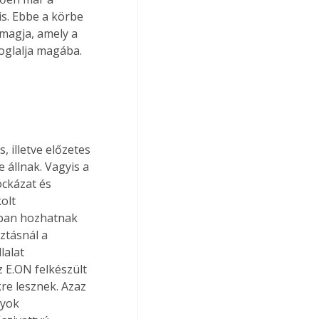
s. Ebbe a körbe 
omagja, amely a 
foglalja magába.
 illetve előzetes 
 állnak. Vagyis a 
ockázat és 
olt 
ában hozhatnak 
ztásnál a 
alat 
 E.ON felkészült 
re lesznek. Azaz 
yok 