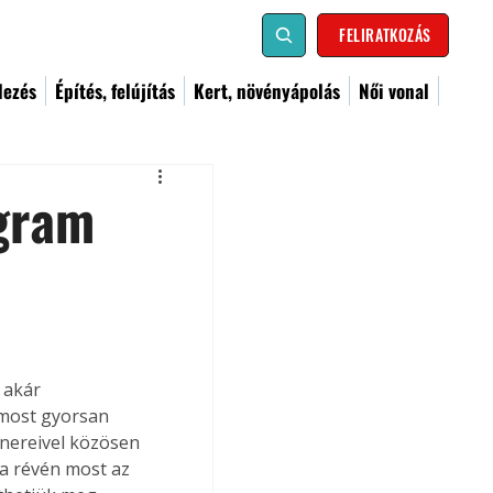
FELIRATKOZÁS
dezés
Építés, felújítás
Kert, növényápolás
Női vonal
ogram
 akár 
 most gyorsan 
tnereivel közösen 
a révén most az 