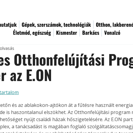
utatjuk
Gépek, szerszámok, technológiák
Otthon, lakberen
Életmód, egészség
Kismester
Barkács
Vonalzó
 olvasás
s Otthonfelújítási Pr
r az E.ON
tartalom
 tetőn és az ablakokon-ajtókon át a fűtésre használt energia
 is haszontalanul elszökhet. Az Otthonfelújítási program
hetőséget nyújt családi házak hőszigetelésére. Az E.ON par
plex, a tanácsadást is magában foglaló szolgáltatáscsomagj