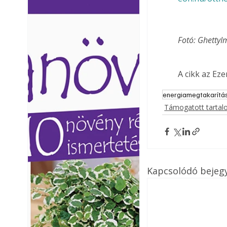
Ezermester lapszámai. A
Ezermester lapszámai
Laptapir kényelmes megoldás,
Laptapir kényelmes 
mert: – t
mert: – t
Fotó: Ghetty
A cikk az Ez
energiamegtakarítá
Támogatott tarta
Kapcsolódó bejeg