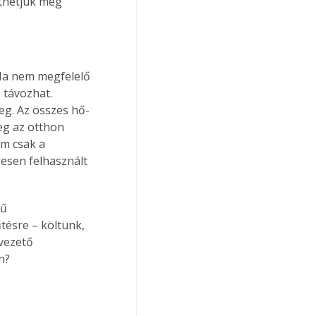
thetjük meg 
 Ha nem megfelelő 
 távozhat. 
g. Az összes hő- 
eg az otthon 
m csak a 
esen felhasznált 
ű 
tésre – költünk, 
vezető 
n?