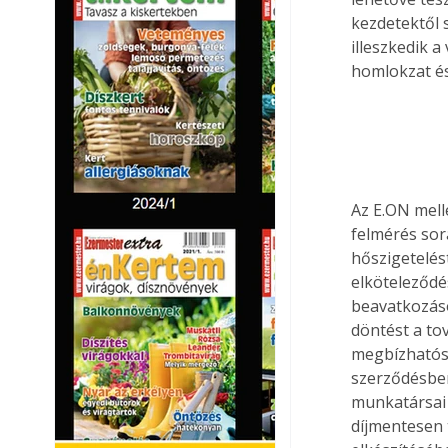
kezdetektől 
illeszkedik 
homlokzat és
Az E.ON melle
felmérés sor
hőszigetelés
elköteleződé
beavatkozáso
döntést a to
megbízhatósá
szerződésben
munkatársai 
díjmentesen