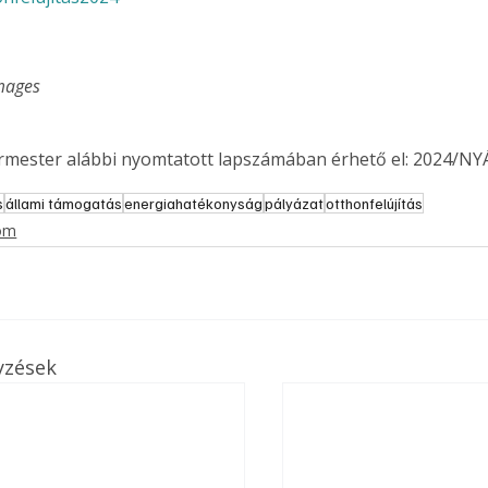
. A
megoldás,
Images
ermester alábbi nyomtatott lapszámában érhető el: 2024/NY
s
állami támogatás
energiahatékonyság
pályázat
otthonfelújítás
lom
yzések