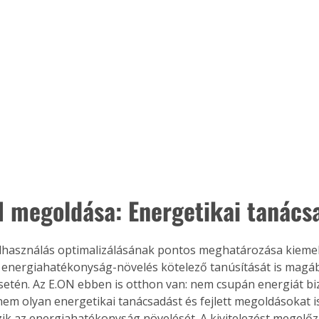
N megoldása: Energetikai tanács
lhasználás optimalizálásának pontos meghatározása kiemel
z energiahatékonyság-növelés kötelező tanúsítását is magáb
etén. Az E.ON ebben is otthon van: nem csupán energiát bizt
em olyan energetikai tanácsadást és fejlett megoldásokat i
zik az energiahatékonyság növelését. A kivitelezést megelő