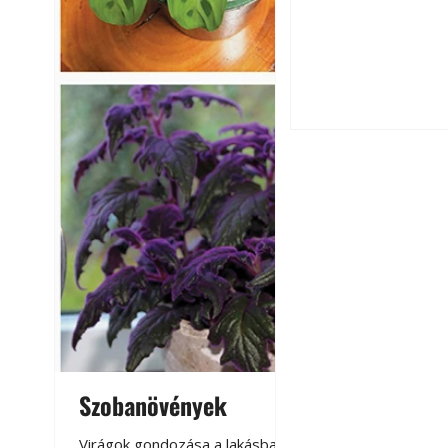
Hogyan válasszunk
fenntartható kert
A modern épített k
Szobanövények
Virágoskert: k
teraszon, laká
Virágok gondozása a lakásban,