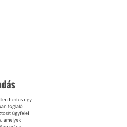
adás
ten fontos egy 
an foglaló 
osít ügyfelei 
s, amelyek 
zően már a 