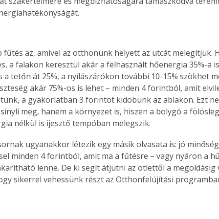
alat szakértelmére és megbízhatóságára támaszkodva terem
nergiahatékonyságát.
 fűtés az, amivel az otthonunk helyett az utcát melegítjük.
s, a falakon keresztül akár a felhasznált hőenergia 35%-a is
 a tetőn át 25%, a nyílászárókon további 10-15% szökhet me
szteség akár 75%-os is lehet – minden 4 forintból, amit elvil
tünk, a gyakorlatban 3 forintot kidobunk az ablakon. Ezt ne
sínyli meg, hanem a környezet is, hiszen a bolygó a fölösleg
rgia nélkül is ijesztő tempóban melegszik.
sornak ugyanakkor létezik egy másik olvasata is: jó minőség
sel minden 4 forintból, amit ma a fűtésre – vagy nyáron a hű
arítható lenne. De ki segít átjutni az ötlettől a megoldásig 
ogy sikerrel vehessünk részt az Otthonfelújítási programba