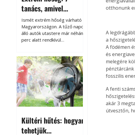
energiaváll
tanács, amivel
otthonunk e
megóvhatjuk
Ismét extrém hőség várható
autónkat a nyári
Magyarországon. A tűző napon
A legdrágább
álló autók utastere már néhány
károktól
a hőszigetelé
perc alatt rendkívül
felmelegszik, és rövid időn belül
A födémen és
akár a 60-70 °C-ot is
és energiave
megközelítheti. Ez nemcsak a
melegére köl
beszállást teszi kellemetlenné,
pénztárcánk 
hanem az autó állapotára és a
fosszilis ene
benne hagyott tárgyakra is
káros hatással lehet. Néhány
A fenti szám
egyszerű óvintézkedéssel
hőszigetelés
azonban jelentősen
akár 3 megtak
csökkenthetjük a hőség káros
útvesztőn, h
hatásait.
Kültéri hűtés: hogyan
tehetjük