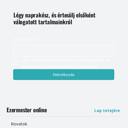
Légy naprakész, és értesülj elsőként
válogatott tartalmainkról
E-mail cím
*
Igen, szeretnék feliratkozni, és elfogadom az 
adatkezelést. 
Adatvédelmi tájékoztató
Feliratkozás
Ezermester online
Lap tetejére
Rovatok