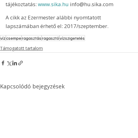
tájékoztatás: 
www.sika.hu 
info@hu.sika.com 
A cikk az Ezermester alábbi nyomtatott 
lapszámában érhető el: 2017/szeptember.
víz
csempe
ragasztás
ragasztó
vízszigetelés
Támogatott tartalom
Kapcsolódó bejegyzések