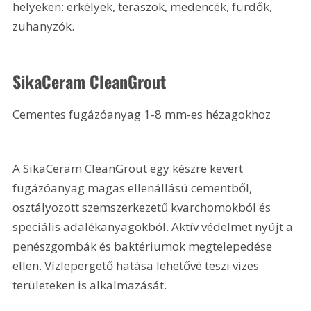
helyeken: erkélyek, teraszok, medencék, fürdők, 
zuhanyzók.
SikaCeram CleanGrout 
Cementes fugázóanyag 1-8 mm-es hézagokhoz
A SikaCeram CleanGrout egy készre kevert 
fugázóanyag magas ellenállású cementből, 
osztályozott szemszerkezetű kvarchomokból és 
speciális adalékanyagokból. Aktív védelmet nyújt a 
penészgombák és baktériumok megtelepedése 
ellen. Vízlepergető hatása lehetővé teszi vizes 
területeken is alkalmazását.