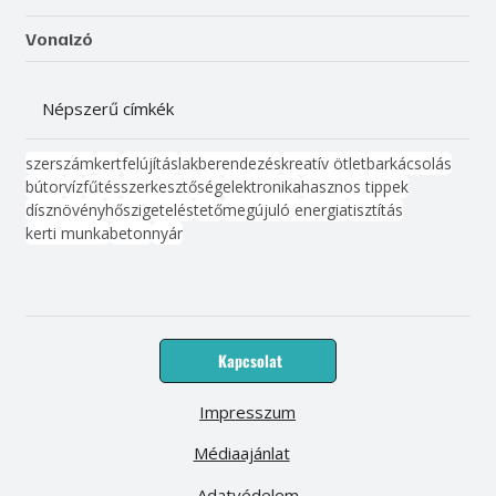
Vonalzó
Népszerű címkék
szerszám
kert
felújítás
lakberendezés
kreatív ötlet
barkácsolás
bútor
víz
fűtés
szerkesztőség
elektronika
hasznos tippek
dísznövény
hőszigetelés
tető
megújuló energia
tisztítás
kerti munka
beton
nyár
Kapcsolat
Impresszum
Médiaajánlat
Adatvédelem