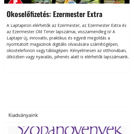
Okoselőfizetés: Ezermester Extra
A Laptapiron elérhetők az Ezermester, az Ezermester Extra és
az Ezermester Old Timer lapszámai, visszamenőleg is! A
Laptapir új, innovatív, praktikus és egyedi megoldás a
L
nyomtatott magazinok digitális olvasására számítógépen,
okostelefonon vagy táblagépen. Kényelmesen az otthonában,
útközben vagy nyaralás, pihenés alatt is elérhetők lapszámaink.
ú
Bárhol, bármikor, akár külföldön élve vagy dolgozva is
B
olvashatók az Ezermester lapszámai. A Laptapir kényelmes
megoldás, mert: – t
Kiadványaink