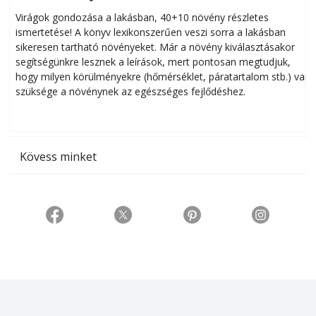
Virágok gondozása a lakásban, 40+10 növény részletes
ismertetése! A könyv lexikonszerűen veszi sorra a lakásban
s
sikeresen tart­ha­tó növényeket. Már a növény kiválasztásakor
h
segítségünkre lesznek a leírások, mert pontosan megtudjuk,
k
hogy milyen körülményekre (hőmérséklet, páratartalom stb.) van
szüksége a növénynek az egészséges fejlődéshez.
t
Kövess minket