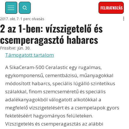
FELIRATKOZÁS
2017. okt. 7.
1 perc olvasás
2 az 1-ben: vízszigetelő és
csemperagasztó habarcs
Frissítve:
jún. 30.
Támogatott tartalom
A SikaCeram-500 Ceralastic egy rugalmas, 
egykomponensű, cementbázisú, műanyagokkal 
módosított habarcs, speciális lúgálló szintetikus 
szálakkal, finom szemcseméretű és speciális 
adalékanyagokból válogatott alkotókkal a 
megfelelő vízszigetelésért és a csempelapok gyors 
fektetéséért hagyományos felületeken. 
Vízszigetelés és csemperagasztás az alábbi 