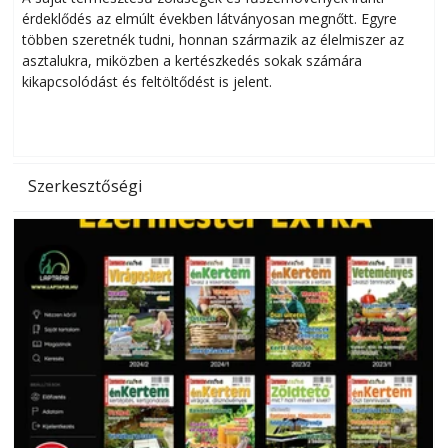
érdeklődés az elmúlt években látványosan megnőtt. Egyre
többen szeretnék tudni, honnan származik az élelmiszer az
l
asztalukra, miközben a kertészkedés sokak számára
kikapcsolódást és feltöltődést is jelent.
é
d
Szerkesztőségi