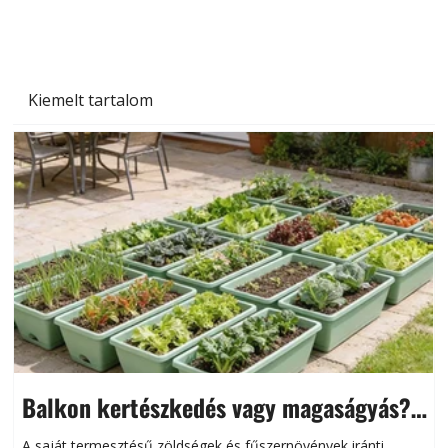
Kiemelt tartalom
Balkon kertészkedés vagy magaságyás?
Helytakarékos kertészkedés
A saját termesztésű zöldségek és fűszernövények iránti