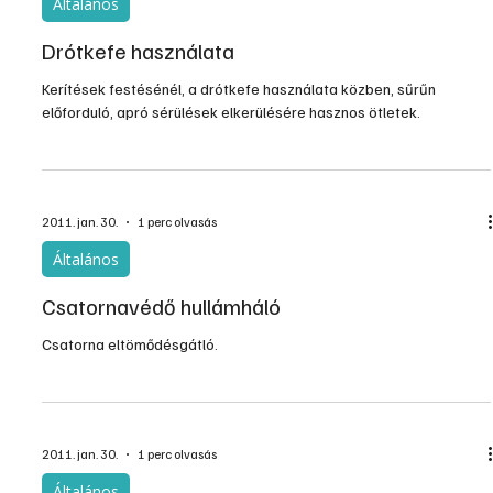
Általános
Drótkefe használata
Kerítések festésénél, a drótkefe használata közben, sűrűn
előforduló, apró sérülések elkerülésére hasznos ötletek.
2011. jan. 30.
1 perc olvasás
Általános
Csatornavédő hullámháló
Csatorna eltömődésgátló.
2011. jan. 30.
1 perc olvasás
Általános