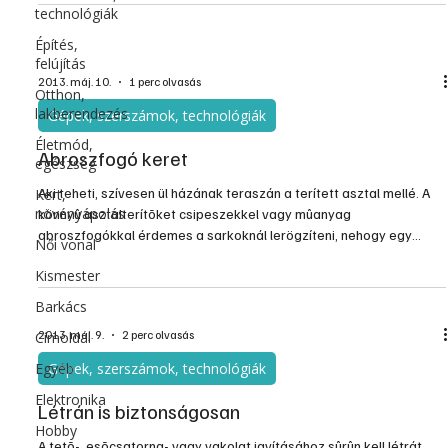
technológiák
Barkácsmagazin fõszerkesztõjével.
Építés,
felújítás
2013. máj. 10.
1 perc olvasás
Otthon,
lakberendezés
Gépek, szerszámok, technológiák
Életmód,
Abroszfogó keret
egészség
Aki teheti, szívesen ül házának teraszán a terített asztal mellé. A
Kert,
növényápolás
könnyû asztalterítõket csipeszekkel vagy mûanyag
abroszfogókkal érdemes a sarkoknál lerögzíteni, nehogy egy
Női vonal
váratlanul feltámadó szélroham lesodorja.
Kismester
Barkács
2013. máj. 9.
2 perc olvasás
Címoldal
Egyéb
Gépek, szerszámok, technológiák
Elektronika
Létrán is biztonságosan
Hobby
A tetõ-, esõcsatorna- vagy vakolat javításához sûrûn kell létrát