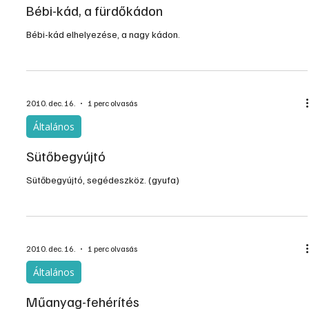
Bébi-kád, a fürdőkádon
Bébi-kád elhelyezése, a nagy kádon.
2010. dec. 16.
1 perc olvasás
Általános
Sütőbegyújtó
Sütőbegyújtó, segédeszköz. (gyufa)
2010. dec. 16.
1 perc olvasás
Általános
Műanyag-fehérítés