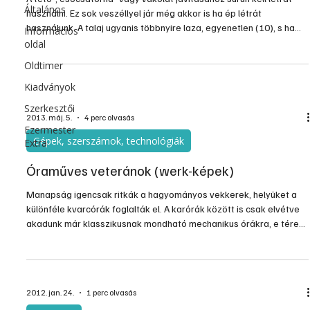
Általános
használni. Ez sok veszéllyel jár még akkor is ha ép létrát
használunk. A talaj ugyanis többnyire laza, egyenetlen (10), s ha
Információs
vigyázatlanul látunk munkához, jó esetben csak kellemetlen
oldal
perceket szerezhetünk magunknak. A legjobb balesetbiztosítás,
Oldtimer
ha nem csak a kötvényben bízunk, de a körülményeket is
megteremtjük a balesetmentes munkához. Legalább ilyen fontos,
Kiadványok
hogy a létrán állva, munka közben mire ügyeljünk, s
Szerkesztői
2013. máj. 5.
4 perc olvasás
Ezermester
Gépek, szerszámok, technológiák
Extra
Óraműves veteránok (werk-képek)
Manapság igencsak ritkák a hagyományos vekkerek, helyüket a
különféle kvarcórák foglalták el. A karórák között is csak elvétve
akadunk már klasszikusnak mondható mechanikus órákra, e téren
is a kvarcórák az egyeduralkodók. De vajon hova tûntek a régi
idõmérõk? Nagy részüket valószínûleg a kukák nyelték el, ám
némelyikük talán még a családi lim-lomok között hányódik, mert
valahogy nem volt szívünk kidobni a tönkrementen is érdekes
2012. jan. 24.
1 perc olvasás
szerkezetet. Feltámasztásukra semmi esélyünk,