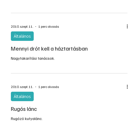
2010. szept. 11.
1 perc olvasás
Általános
Mennyi drót kell a háztartásban
Nagytakarítási tanácsok.
2010. szept. 11.
1 perc olvasás
Általános
Rugós lánc
Rugózó kutyalánc.