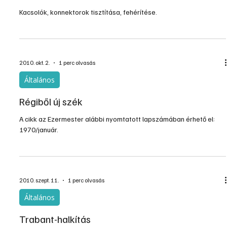
Kacsolók, konnektorok tisztítása, fehérítése.
2010. okt. 2.
1 perc olvasás
Általános
Régiből új szék
A cikk az Ezermester alábbi nyomtatott lapszámában érhető el:
1970/január.
2010. szept. 11.
1 perc olvasás
Általános
Trabant-halkítás