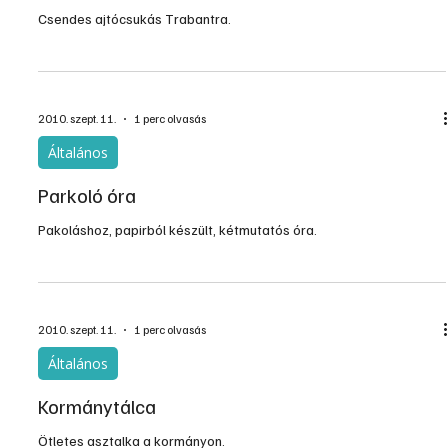
Csendes ajtócsukás Trabantra.
2010. szept. 11.
1 perc olvasás
Általános
Parkoló óra
Pakoláshoz, papirból készült, kétmutatós óra.
2010. szept. 11.
1 perc olvasás
Általános
Kormánytálca
Ötletes asztalka a kormányon.