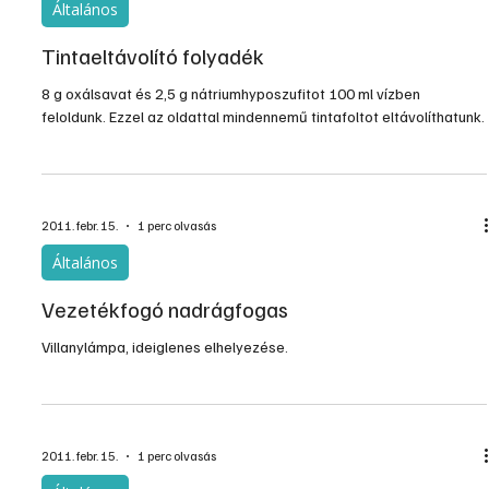
Általános
Tintaeltávolító folyadék
8 g oxálsavat és 2,5 g nátriumhyposzufitot 100 ml vízben
feloldunk. Ezzel az oldattal mindennemű tintafoltot eltávolíthatunk.
2011. febr. 15.
1 perc olvasás
Általános
Vezetékfogó nadrágfogas
Villanylámpa, ideiglenes elhelyezése.
2011. febr. 15.
1 perc olvasás