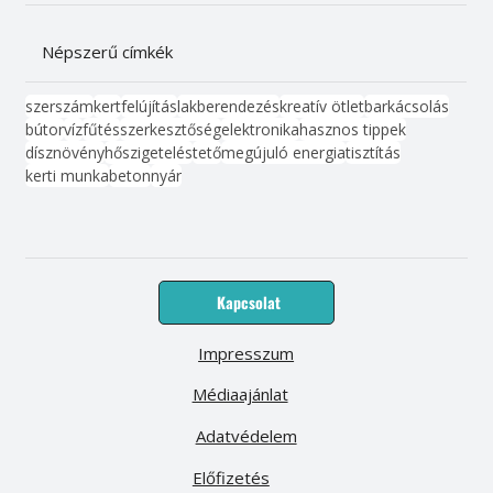
Népszerű címkék
szerszám
kert
felújítás
lakberendezés
kreatív ötlet
barkácsolás
bútor
víz
fűtés
szerkesztőség
elektronika
hasznos tippek
dísznövény
hőszigetelés
tető
megújuló energia
tisztítás
kerti munka
beton
nyár
Kapcsolat
Impresszum
Médiaajánlat
Adatvédelem
Előfizetés