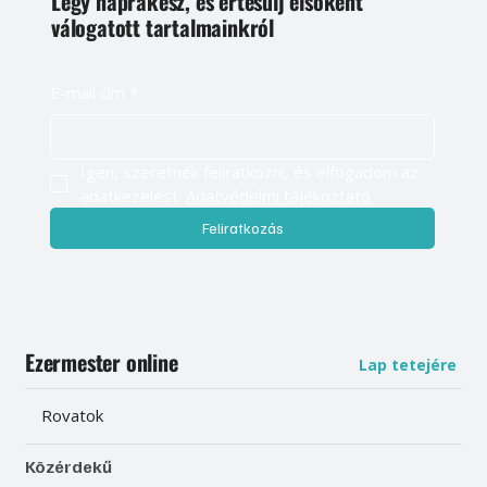
Légy naprakész, és értesülj elsőként
válogatott tartalmainkról
E-mail cím
*
Igen, szeretnék feliratkozni, és elfogadom az 
adatkezelést. 
Adatvédelmi tájékoztató
Feliratkozás
Ezermester online
Lap tetejére
Rovatok
Közérdekű