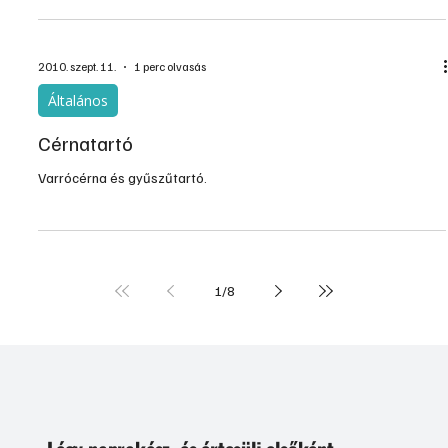
2010. szept. 11.
1 perc olvasás
Általános
Cérnatartó
Varrócérna és gyűszűtartó.
1
/
8