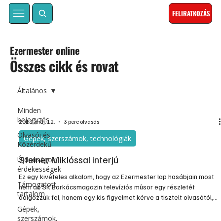
FELIRATKOZÁS
Ezermester online
Összes cikk és rovat
Általános
Minden
bejegyzés
2013. máj. 12.
3 perc olvasás
Olvasói és
Gépek, szerszámok, technológiák
Közérdekű
Steiner Miklóssal interjú
Újdonságok,
érdekességek
Ez egy kivételes alkalom, hogy az Ezermester lap hasábjain most
Támogatott
nem az SK Barkácsmagazin televíziós mûsor egy részletét
tartalom
dolgozzuk fel, hanem egy kis figyelmet kérve a tisztelt olvasótól,
egy „mozgalom" indulásáról és annak okairól szeretnénk
Gépek,
szerszámok,
beszélgetni a mozgalom elindítójával, Steiner Miklóssal, az SK