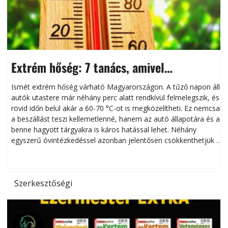
Extrém hőség: 7 tanács, amivel
megóvhatjuk autónkat a nyári károktól
Ismét extrém hőség várható Magyarországon. A tűző napon álló
autók utastere már néhány perc alatt rendkívül felmelegszik, és
rövid időn belül akár a 60-70 °C-ot is megközelítheti. Ez nemcsak
n
a beszállást teszi kellemetlenné, hanem az autó állapotára és a
benne hagyott tárgyakra is káros hatással lehet. Néhány
egyszerű óvintézkedéssel azonban jelentősen csökkenthetjük a
hőség káros hatásait.
l
Szerkesztőségi