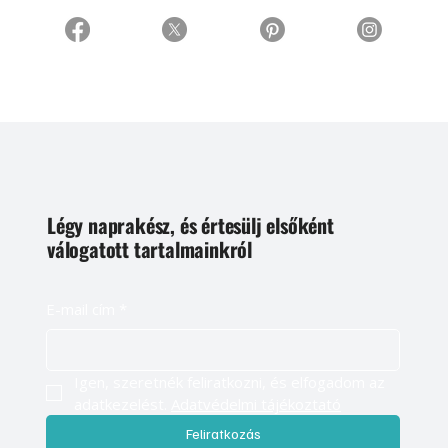
Légy naprakész, és értesülj elsőként
válogatott tartalmainkról
E-mail cím
*
Igen, szeretnék feliratkozni, és elfogadom az 
adatkezelést. 
Adatvédelmi tájékoztató
Feliratkozás