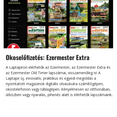
Okoselőfizetés: Ezermester Extra
A Laptapiron elérhetők az Ezermester, az Ezermester Extra és
az Ezermester Old Timer lapszámai, visszamenőleg is! A
Laptapir új, innovatív, praktikus és egyedi megoldás a
L
nyomtatott magazinok digitális olvasására számítógépen,
okostelefonon vagy táblagépen. Kényelmesen az otthonában,
útközben vagy nyaralás, pihenés alatt is elérhetők lapszámaink.
ú
Bárhol, bármikor, akár külföldön élve vagy dolgozva is
B
olvashatók az Ezermester lapszámai. A Laptapir kényelmes
megoldás, mert: – t