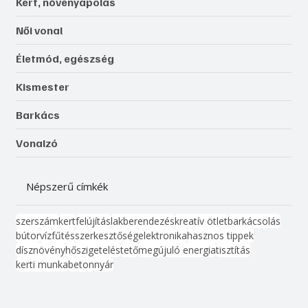
Kert, növényápolás
Női vonal
Életmód, egészség
Kismester
Barkács
Vonalzó
Népszerű címkék
szerszám
kert
felújítás
lakberendezés
kreatív ötlet
barkácsolás
bútor
víz
fűtés
szerkesztőség
elektronika
hasznos tippek
dísznövény
hőszigetelés
tető
megújuló energia
tisztítás
kerti munka
beton
nyár