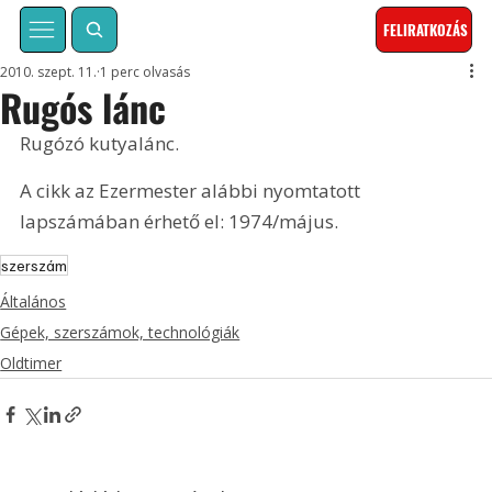
FELIRATKOZÁS
2010. szept. 11.
1 perc olvasás
Rugós lánc
Rugózó kutyalánc. 
A cikk az Ezermester alábbi nyomtatott 
lapszámában érhető el: 1974/május.
szerszám
Általános
Gépek, szerszámok, technológiák
Oldtimer