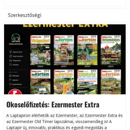
Szerkesztőségi
Okoselőfizetés: Ezermester Extra
A Laptapiron elérhetők az Ezermester, az Ezermester Extra és
az Ezermester Old Timer lapszámai, visszamenőleg is! A
Laptapir új, innovatív, praktikus és egyedi megoldás a
L