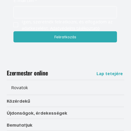
E-mail cím
*
Igen, szeretnék feliratkozni, és elfogadom az 
adatkezelést. 
Adatvédelmi tájékoztató
Feliratkozás
Ezermester online
Lap tetejére
Rovatok
Közérdekű
Újdonságok, érdekességek
Bemutatjuk