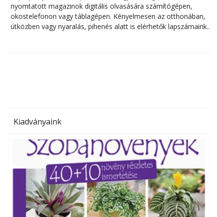
nyomtatott magazinok digitális olvasására számítógépen,
okostelefonon vagy táblagépen. Kényelmesen az otthonában,
útközben vagy nyaralás, pihenés alatt is elérhetők lapszámaink.
ú
Bárhol, bármikor, akár külföldön élve vagy dolgozva is
B
olvashatók az Ezermester lapszámai. A Laptapir kényelmes
megoldás, mert: – t
Kiadványaink