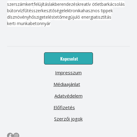
szerszám
kert
felújítás
lakberendezés
kreatív ötlet
barkácsolás
bútor
víz
fűtés
szerkesztőség
elektronika
hasznos tippek
dísznövény
hőszigetelés
tető
megújuló energia
tisztítás
kerti munka
beton
nyár
Kapcsolat
Impresszum
Médiaajánlat
Adatvédelem
Előfizetés
Szerzői jogok