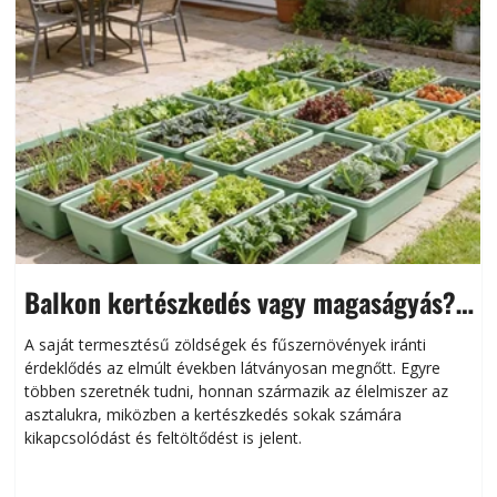
Balkon kertészkedés vagy magaságyás?
Helytakarékos kertészkedés
A saját termesztésű zöldségek és fűszernövények iránti
érdeklődés az elmúlt években látványosan megnőtt. Egyre
többen szeretnék tudni, honnan származik az élelmiszer az
l
asztalukra, miközben a kertészkedés sokak számára
kikapcsolódást és feltöltődést is jelent.
é
d