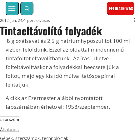
FELIRATKOZÁS
2012. jan. 24.
1 perc olvasás
Tintaeltávolító folyadék
 8 g oxálsavat és 2,5 g nátriumhyposzufitot 100 ml 
vízben feloldunk. Ezzel az oldattal mindennemű 
tintafoltot eltávolíthatunk.  Az írás-, illetve 
folteltávolításkor a folyadékkal beecseteljük a 
foltot, majd egy kis idő múlva itatóspapírral 
felitatjuk. 
A cikk az Ezermester alábbi nyomtatott 
lapszámában érhető el: 1958/szeptember.
szerszám
Általános
Gépek, szerszámok, technológiák