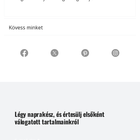
t
Kövess minket
Légy naprakész, és értesülj elsőként
válogatott tartalmainkról