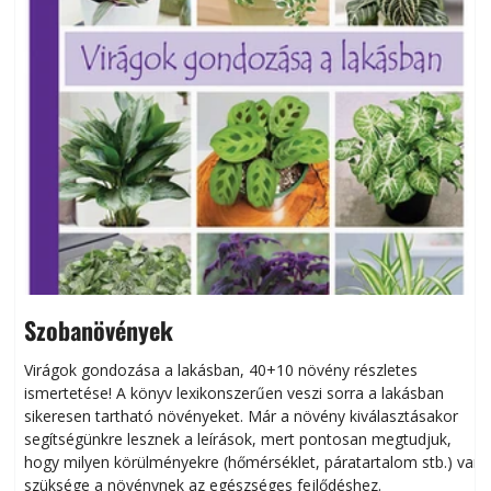
Szobanövények
Virágok gondozása a lakásban, 40+10 növény részletes
ismertetése! A könyv lexikonszerűen veszi sorra a lakásban
s
sikeresen tart­ha­tó növényeket. Már a növény kiválasztásakor
h
segítségünkre lesznek a leírások, mert pontosan megtudjuk,
k
hogy milyen körülményekre (hőmérséklet, páratartalom stb.) van
szüksége a növénynek az egészséges fejlődéshez.