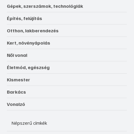
Gépek, szerszámok, technológiák
Építés, felújítás
Otthon, lakberendezés
Kert, növényápolás
Női vonal
Életmód, egészség
Kismester
Barkács
Vonalzó
Népszerű címkék