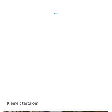
A varrógép és a varrás
Kiemelt tartalom