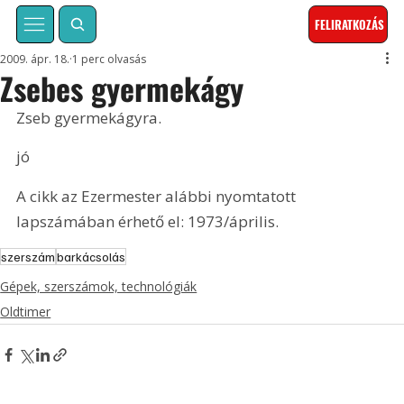
FELIRATKOZÁS
2009. ápr. 18.
1 perc olvasás
Zsebes gyermekágy
Zseb gyermekágyra.
jó
A cikk az Ezermester alábbi nyomtatott 
lapszámában érhető el: 1973/április.
szerszám
barkácsolás
Gépek, szerszámok, technológiák
Oldtimer