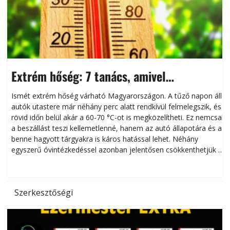
Extrém hőség: 7 tanács, amivel
megóvhatjuk autónkat a nyári károktól
Ismét extrém hőség várható Magyarországon. A tűző napon álló
autók utastere már néhány perc alatt rendkívül felmelegszik, és
rövid időn belül akár a 60-70 °C-ot is megközelítheti. Ez nemcsak
n
a beszállást teszi kellemetlenné, hanem az autó állapotára és a
benne hagyott tárgyakra is káros hatással lehet. Néhány
egyszerű óvintézkedéssel azonban jelentősen csökkenthetjük a
hőség káros hatásait.
l
Szerkesztőségi