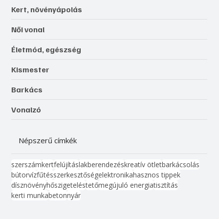
Kert, növényápolás
Női vonal
Életmód, egészség
Kismester
Barkács
Vonalzó
Népszerű címkék
szerszám
kert
felújítás
lakberendezés
kreatív ötlet
barkácsolás
bútor
víz
fűtés
szerkesztőség
elektronika
hasznos tippek
dísznövény
hőszigetelés
tető
megújuló energia
tisztítás
kerti munka
beton
nyár