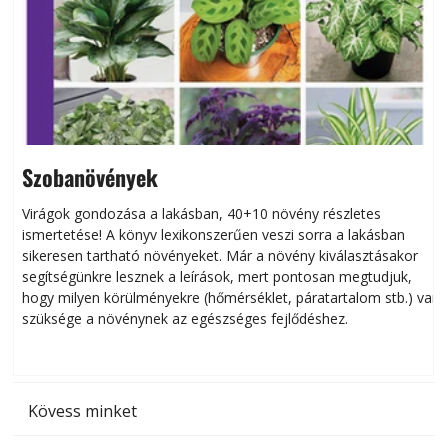
Szobanövények
Virágok gondozása a lakásban, 40+10 növény részletes
ismertetése! A könyv lexikonszerűen veszi sorra a lakásban
s
sikeresen tart­ha­tó növényeket. Már a növény kiválasztásakor
h
segítségünkre lesznek a leírások, mert pontosan megtudjuk,
k
hogy milyen körülményekre (hőmérséklet, páratartalom stb.) van
szüksége a növénynek az egészséges fejlődéshez.
t
Kövess minket