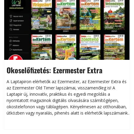
Okoselőfizetés: Ezermester Extra
A Laptapiron elérhetők az Ezermester, az Ezermester Extra és
az Ezermester Old Timer lapszámai, visszamenőleg is! A
Laptapir új, innovatív, praktikus és egyedi megoldás a
L
nyomtatott magazinok digitális olvasására számítógépen,
okostelefonon vagy táblagépen. Kényelmesen az otthonában,
útközben vagy nyaralás, pihenés alatt is elérhetők lapszámaink.
ú
Bárhol, bármikor, akár külföldön élve vagy dolgozva is
B
olvashatók az Ezermester lapszámai. A Laptapir kényelmes
megoldás, mert: – t