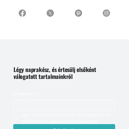
Légy naprakész, és értesülj elsőként
válogatott tartalmainkról
E-mail cím
*
Igen, szeretnék feliratkozni, és elfogadom az 
adatkezelést. 
Adatvédelmi tájékoztató