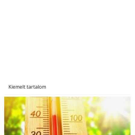
A varrógép és a varrás
Kiemelt tartalom