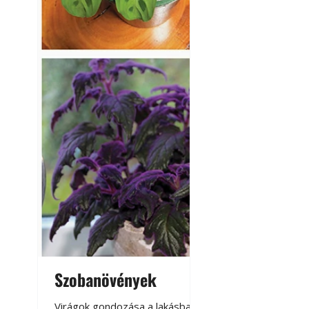
Szobanövények
Virágoskert: k
teraszon, laká
Virágok gondozása a lakásban,