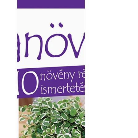
Ezermester lapszámai. A
Ezermester lapszámai
Laptapir kényelmes megoldás,
Laptapir kényelmes 
mert: – t
mert: – t