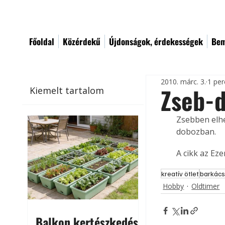
Főoldal
Közérdekű
Újdonságok, érdekességek
Bem
2010. márc. 3.
1 per
Zseb-
Kiemelt tartalom
Zsebben elhe
dobozban.    
A cikk az Ez
kreatív ötlet
barkács
Hobby
Oldtimer
Balkon kertészkedés