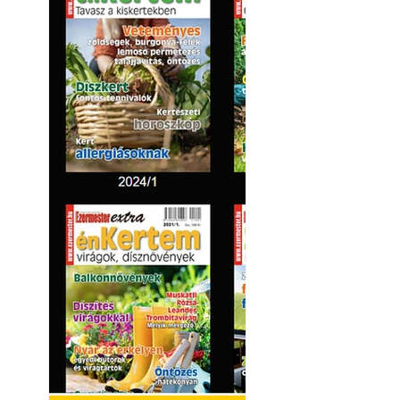
"alkotnak" anten