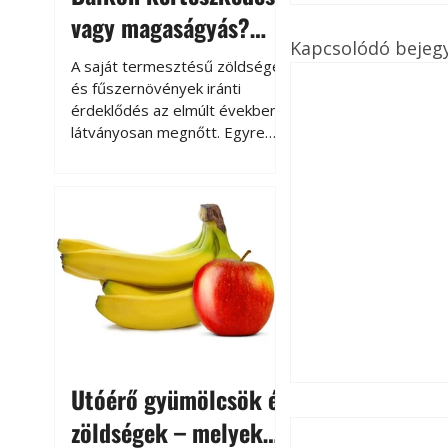
vagy magaságyás?
Kapcsolódó bejeg
Helytakarékos
A saját termesztésű zöldségek
kertészkedés
és fűszernövények iránti
érdeklődés az elmúlt években
látványosan megnőtt. Egyre
többen szeretnék tudni, honnan
származik az élelmiszer az
asztalukra, miközben a
kertészkedés sokak számára
kikapcsolódást és feltöltődést
is jelent.
Utóérő gyümölcsök és
Thermo-Őr
zöldségek – melyek