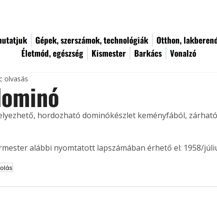
utatjuk
Gépek, szerszámok, technológiák
Otthon, lakberen
Életmód, egészség
Kismester
Barkács
Vonalzó
c olvasás
dominó
lyezhető, hordozható dominókészlet keményfából, zárható 
ermester alábbi nyomtatott lapszámában érhető el: 1958/júli
olás