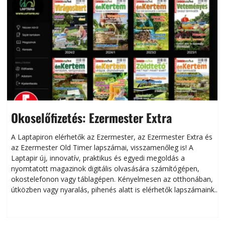
Okoselőfizetés: Ezermester Extra
A Laptapiron elérhetők az Ezermester, az Ezermester Extra és
az Ezermester Old Timer lapszámai, visszamenőleg is! A
Laptapir új, innovatív, praktikus és egyedi megoldás a
L
nyomtatott magazinok digitális olvasására számítógépen,
okostelefonon vagy táblagépen. Kényelmesen az otthonában,
útközben vagy nyaralás, pihenés alatt is elérhetők lapszámaink.
ú
Bárhol, bármikor, akár külföldön élve vagy dolgozva is
B
olvashatók az Ezermester lapszámai. A Laptapir kényelmes
megoldás, mert: – t