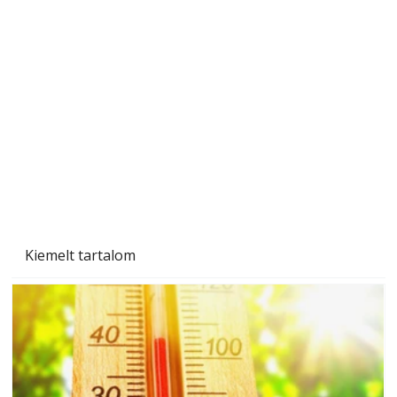
A varrógép és a varrás
Kiemelt tartalom