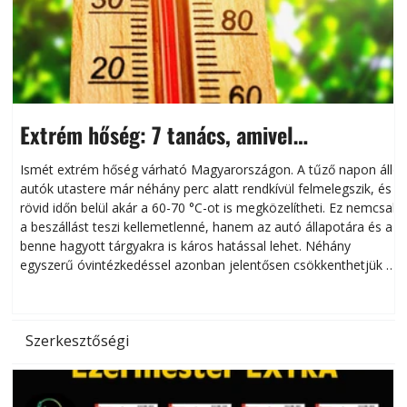
Extrém hőség: 7 tanács, amivel
megóvhatjuk autónkat a nyári károktól
Ismét extrém hőség várható Magyarországon. A tűző napon álló
autók utastere már néhány perc alatt rendkívül felmelegszik, és
rövid időn belül akár a 60-70 °C-ot is megközelítheti. Ez nemcsak
n
a beszállást teszi kellemetlenné, hanem az autó állapotára és a
benne hagyott tárgyakra is káros hatással lehet. Néhány
egyszerű óvintézkedéssel azonban jelentősen csökkenthetjük a
hőség káros hatásait.
l
Szerkesztőségi