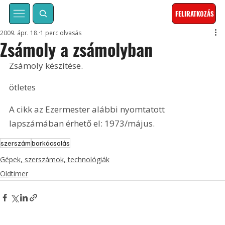
FELIRATKOZÁS
2009. ápr. 18.
1 perc olvasás
Zsámoly a zsámolyban
Zsámoly készítése.
ötletes
A cikk az Ezermester alábbi nyomtatott 
lapszámában érhető el: 1973/május.
szerszám
barkácsolás
Gépek, szerszámok, technológiák
Oldtimer