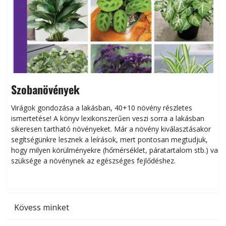
Szobanövények
Virágok gondozása a lakásban, 40+10 növény részletes
ismertetése! A könyv lexikonszerűen veszi sorra a lakásban
s
sikeresen tart­ha­tó növényeket. Már a növény kiválasztásakor
h
segítségünkre lesznek a leírások, mert pontosan megtudjuk,
k
hogy milyen körülményekre (hőmérséklet, páratartalom stb.) van
szüksége a növénynek az egészséges fejlődéshez.
t
Kövess minket