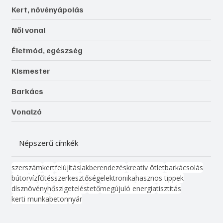
Kert, növényápolás
Női vonal
Életmód, egészség
Kismester
Barkács
Vonalzó
Népszerű címkék
szerszám
kert
felújítás
lakberendezés
kreatív ötlet
barkácsolás
bútor
víz
fűtés
szerkesztőség
elektronika
hasznos tippek
dísznövény
hőszigetelés
tető
megújuló energia
tisztítás
kerti munka
beton
nyár