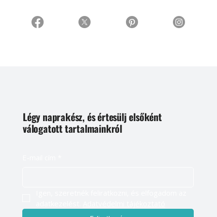
Légy naprakész, és értesülj elsőként
válogatott tartalmainkról
E-mail cím
*
Igen, szeretnék feliratkozni, és elfogadom az 
adatkezelést. 
Adatvédelmi tájékoztató