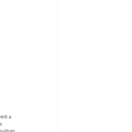


di a



nyában.
