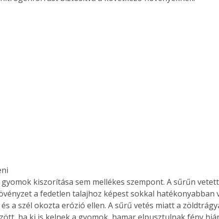
ni

 gyomok kiszorítása sem mellékes szempont. A sűrűn vetett
övényzet a fedetlen talajhoz képest sokkal hatékonyabban vé
 és a szél okozta erózió ellen. A sűrű vetés miatt a zöldtrágya
ött, ha ki is kelnek a gyomok, hamar elpusztulnak fény hiá