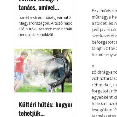
tanács, amivel
Ez a módszer
megóvhatjuk
műtrágya hel
Ismét extrém hőség várható
autónkat a nyári
Magyarországon. A tűző napon
a földet, és
álló autók utastere már néhány
javítja anna
károktól
perc alatt rendkívül
szerkezeténe
felmelegszik, és rövid időn belül
beforgatott 
akár a 60-70 °C-ot is
talajt. Ez fo
megközelítheti. Ez nemcsak a
termékenysé
beszállást teszi kellemetlenné,
hanem az autó állapotára és a
A

benne hagyott tárgyakra is
zöldtrágyanöv
káros hatással lehet. Néhány
vízháztartás
egyszerű óvintézkedéssel
rétegeket, m
azonban jelentősen
forgatott nö
csökkenthetjük a hőség káros
egyébként ki
hatásait.
Kültéri hűtés: hogyan
felhozni azo
levegőben lé
tehetjük
természetes 