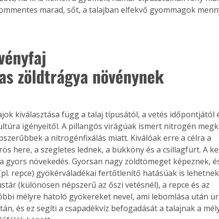
gyommentes marad, sőt, a talajban elfekvő gyommagok menny
ényfaj

as zöldtrágya növénynek
jok kiválasztása függ a talaj típusától, a vetés időpontjától é
ultúra igényeitől. A pillangós virágúak ismert nitrogén megk
szerűbbek a nitrogénfixálás miatt. Kiválóak erre a célra a

rös here, a szegletes lednek, a bükköny és a csillagfürt. A k
 a gyors növekedés. Gyorsan nagy zöldtömeget képeznek, és
l. repce) gyökérváladékai fertőtlenítő hatásúak is lehetnek.
stár (különösen népszerű az őszi vetésnél), a repce és az

tóbbi mélyre hatoló gyökereket nevel, ami lebomlása után ür
án, és ez segíti a csapadékvíz befogadását a talajnak a mél