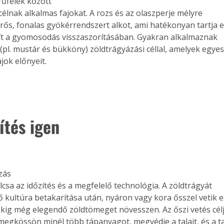
fűfélék között

 célnak alkalmas fajokat. A rozs és az olaszperje mélyre

rős, fonalas gyökérrendszert alkot, ami hatékonyan tartja e
egít a gyomosodás visszaszorításában. Gyakran alkalmaznak

Együtt jobban megéri!
pl. mustár és bükköny) zöldtrágyázási céllal, amelyek egyesít
jok előnyeit.
Bővebb információ itt!
k az
Együtt jobban megéri! A
mester
könyvek tetszőleges
er Old
párosítással kedvezményes
áron, 0 Ft postaköltséggel
ptapir új,
megrendelhetők!
ítés igen

és egyedi
tt
lvasására
elefonon
nyelmesen
ás

ben vagy
csa az időzítés és a megfelelő technológia. A zöldtrágyát

t is
ő kultúra betakarítása után, nyáron vagy kora ősszel vetik el
. Bárhol,
kig még elegendő zöldtömeget növesszen. Az őszi vetés célj
ön élve
 megkössön minél több tápanyagot, megvédje a talajt, és a ta
ashatók az