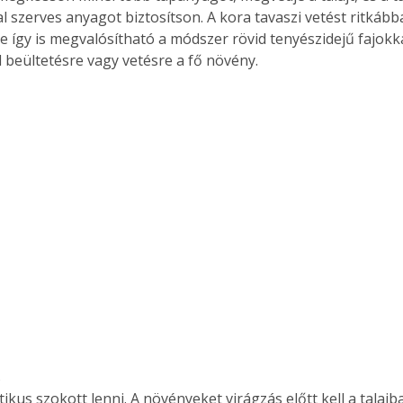
l szerves anyagot biztosítson. A kora tavaszi vetést ritkább
. A
e így is megvalósítható a módszer rövid tenyészidejű fajokka
megoldás,
 beültetésre vagy vetésre a fő növény.


tikus szokott lenni. A növényeket virágzás előtt kell a talajba