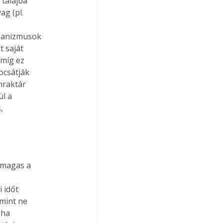
talajba

 (pl.

ganizmusok

 saját

míg ez

csátják

nraktár

l a



 magas a

 időt

mint ne

ha
