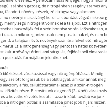
ás elkerüléséhez. A pentozán hatás lényege, hogy amikor a 
égű, szénben gazdag, de nitrogénben szegény szerves anyag
, fásodott növényi részek, zöldtrágya vagy alacsony

almú növényi maradvány) kerül, a lebontást végző mikroor
y mennyiségű nitrogént vonnak el a talajból. Ezt a nitrogént
ítéséhez használják fel a szén bontása során. Időszakosan, a
art (azaz a mikroorganizmusok nem pusztulnak el, és nem bo
rogént), a talajban lévő, növények számára felvehető nitrogé
kimerül. Ez a nitrogénéhség vagy pentozán hatás közvetlenü
ett kultúrnövényt érinti, ami sárgulás, fejlődésbeli elmaradás,
en pusztulás formájában jelentkezhet.
atás

ó időzítéssel, várakozással vagy nitrogénpótlással. Mindig

vagy azelőtt forgassuk be a zöldtrágyát, amikor annak még
s alacsony a fás, cellulóztartalma (azaz jó a szén-nitrogén

az időzítés része. Biztosítsunk elegendő (2–4 hét) várakozási
ertben,
Gyógyító növények: a
 és a következő vetés között – azaz inkább tovább várjunk, 
bá a nitrogén pótlás is számításba jöhet jobb híján: hiszen, 
sban
természet kincsei az