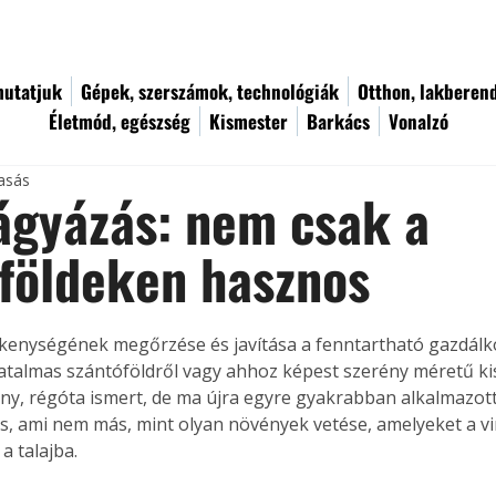
utatjuk
Gépek, szerszámok, technológiák
Otthon, lakberen
Életmód, egészség
Kismester
Barkács
Vonalzó
vasás
ágyázás: nem csak a
földeken hasznos
ékenységének megőrzése és javítása a fenntartható gazdálk
atalmas szántóföldről vagy ahhoz képest szerény méretű kis
ny, régóta ismert, de ma újra egyre gyakrabban alkalmazot
s, ami nem más, mint olyan növények vetése, amelyeket a vi
a talajba.