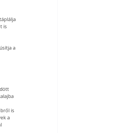
áplálja

 is



ítja a

dött

alajba

ről is

ek a


