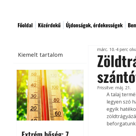
Főoldal
Közérdekű
Újdonságok, érdekességek
Bem
márc. 10.
4 perc ol
Zöldtr
Kiemelt tartalom
szántó
Frissítve:
máj. 21.
A talaj term
legyen szó h
egyik hatéko
zöldtrágyázá
beforgatunk 
Extrém hőség: 7