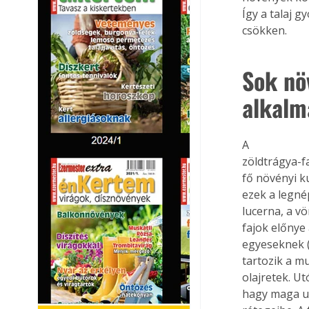
Így a talaj 
csökken.
Sok növ
alkalm
A

zöldtrágya-fa
fő növényi k
ezek a legnép
lucerna, a vö
fajok előnye
egyeseknek (p
tartozik a mu
olajretek. U
hagy maga ut