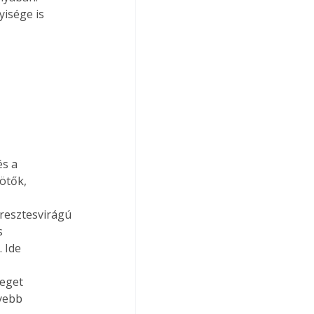
isége is

s a

ötők,

eresztesvirágú



 Ide

eget

yebb
