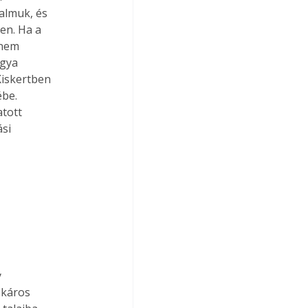
almuk, és

n. Ha a

nem

gya

iskertben

be.

tott

si



káros
