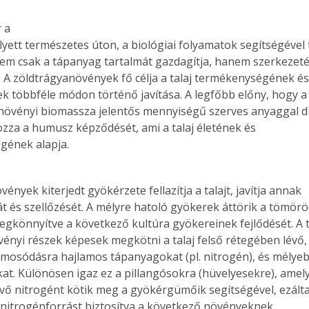
 a

yett természetes úton, a biológiai folyamatok segítségével t
 nem csak a tápanyag tartalmát gazdagítja, hanem szerkezetét
k. A zöldtrágyanövények fő célja a talaj termékenységének és
k többféle módon történő javítása. A legfőbb előny, hogy a

növényi biomassza jelentős mennyiségű szerves anyaggal dús
kozza a humusz képződését, ami a talaj életének és

gének alapja.
ények kiterjedt gyökérzete fellazítja a talajt, javítja annak

át és szellőzését. A mélyre hatoló gyökerek áttörik a tömörö
egkönnyítve a következő kultúra gyökereinek fejlődését. A t
vényi részek képesek megkötni a talaj felső rétegében lévő,

mosódásra hajlamos tápanyagokat (pl. nitrogén), és mélyebb
kat. Különösen igaz ez a pillangósokra (hüvelyesekre), amely
vő nitrogént kötik meg a gyökérgümőik segítségével, ezáltal
nitrogénforrást biztosítva a következő növényeknek.