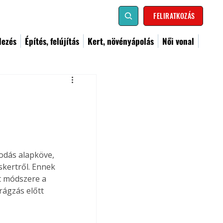
FELIRATKOZÁS
dezés
Építés, felújítás
Kert, növényápolás
Női vonal
odás alapköve, 
kertről. Ennek 
t módszere a 
rágzás előtt 