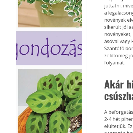
juttatni, mi
a legalacson
növények elv
sikerült jól 
növényeket, 
ásóval vagy 
Szántóföldön
zöldtömeg jó
folyamat.
Akár hi
csúszh
A beforgatás
2-4 hét pihen
elültetjük. 