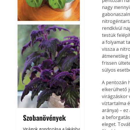
pentozán hat
nagy mennyis
gabonaszalma
nitrogéntart
rendkívül nag
testük felép
a folyamat t
vissza a nit
átmenetileg 
frissen ültet
súlyos esetb
A pentozán h
elkerülhető j
virágzáskor 
víztartalma é
aránya) – ez 
Szobanövények
Virágoskert: k
a beforgatás
eleget. Továb
teraszon, laká
Virágok gondozása a lakásban,