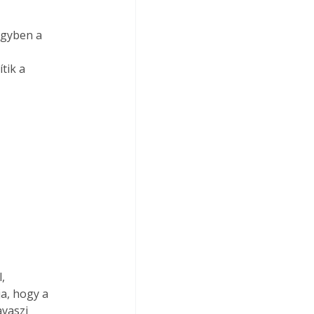
gyben a

ik a

,

a, hogy a

vaszi
