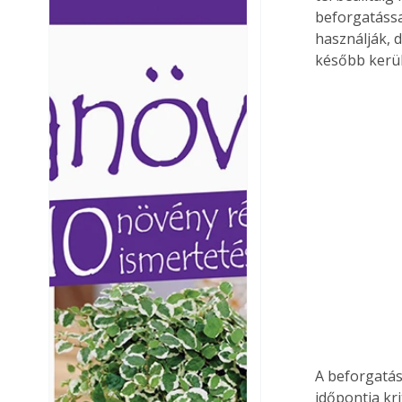
beforgatássa
Ezermester lapszámai. A
Ezermester lapszámai
használják, d
Laptapir kényelmes megoldás,
Laptapir kényelmes 
mert: – t
mert: – t
később kerül
A beforgatás
időpontja kri