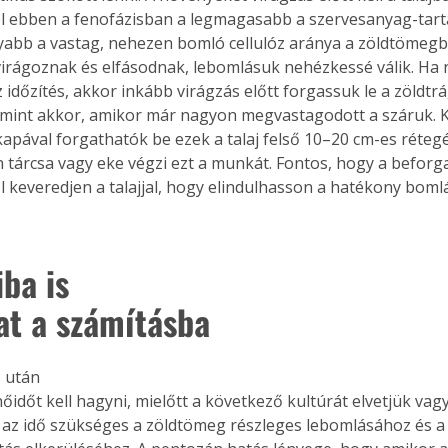
vel ebben a fenofázisban a legmagasabb a szervesanyag-tart
yabb a vastag, nehezen bomló cellulóz aránya a zöldtömegbe
irágoznak és elfásodnak, lebomlásuk nehézkessé válik. Ha 
az időzítés, akkor inkább virágzás előtt forgassuk le a zöldtrá
mint akkor, amikor már nagyon megvastagodott a száruk. K
kapával forgathatók be ezek a talaj felső 10–20 cm-es rétegé
 tárcsa vagy eke végzi ezt a munkát. Fontos, hogy a beforga
l keveredjen a talajjal, hogy elindulhasson a hatékony bomlá
ba is

at a számításba
 után

őidőt kell hagyni, mielőtt a következő kultúrát elvetjük vagy
Ez az idő szükséges a zöldtömeg részleges lebomlásához és a 