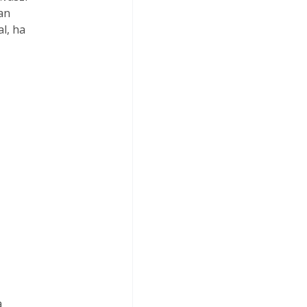
an

l, ha


