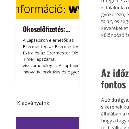
rétegeibe. A 
is találunk a
gyökerező, e
talajt, és s
Okoselőfizetés:
Okoselőfizetés
keverékeket (
különböző fa
Ezermester Extra
A Laptapiron elérhetők az
A Laptapiron elérhető
Ezermester, az Ezermester
Ezermester, az Ezer
Extra és az Ezermester Old
Extra és az Ezermest
Timer lapszámai,
Timer lapszámai,
visszamenőleg is! A Laptapir új,
visszamenőleg is! A La
Az időz
innovatív, praktikus és egyedi
innovatív, praktikus 
megoldás a nyomtatott
megoldás a nyomtato
fontos
magazinok digitális olvasására
magazinok digitális o
számítógépen, okostelefonon
számítógépen, okost
vagy táblagépen. Kényelmesen
vagy táblagépen. Ké
A zöldtrágyáz
Kiadványaink
az otthonában, útközben vagy
az otthonában, útköz
sikerének kul
nyaralás, pihenés alatt is
nyaralás, pihenés alat
általában a f
elérhetők lapszámaink. Bárhol,
elérhetők lapszámaink
hogy a fagyo
bármikor, akár külföldön élve
bármikor, akár külföld
tél beálltáig
vagy dolgozva is olvashatók az
vagy dolgozva is olv