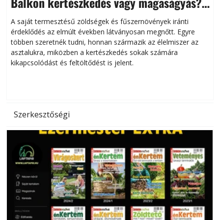
Balkon kertészkedés vagy magaságyás?
Helytakarékos kertészkedés
A saját termesztésű zöldségek és fűszernövények iránti
érdeklődés az elmúlt években látványosan megnőtt. Egyre
többen szeretnék tudni, honnan származik az élelmiszer az
l
asztalukra, miközben a kertészkedés sokak számára
kikapcsolódást és feltöltődést is jelent.
é
d
Szerkesztőségi