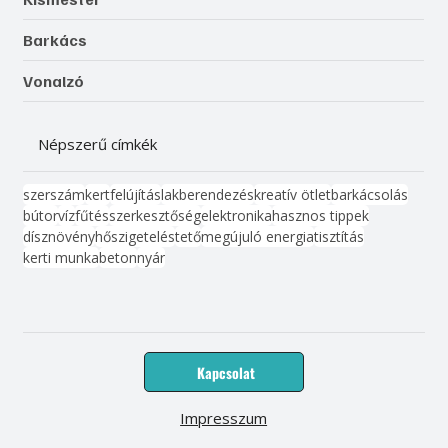
Barkács
Vonalzó
Népszerű címkék
szerszám
kert
felújítás
lakberendezés
kreatív ötlet
barkácsolás
bútor
víz
fűtés
szerkesztőség
elektronika
hasznos tippek
dísznövény
hőszigetelés
tető
megújuló energia
tisztítás
kerti munka
beton
nyár
Kapcsolat
Impresszum