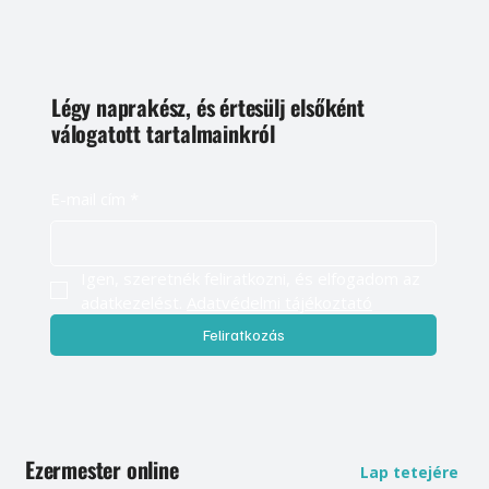
Légy naprakész, és értesülj elsőként
válogatott tartalmainkról
E-mail cím
*
Igen, szeretnék feliratkozni, és elfogadom az 
adatkezelést. 
Adatvédelmi tájékoztató
Feliratkozás
Ezermester online
Lap tetejére