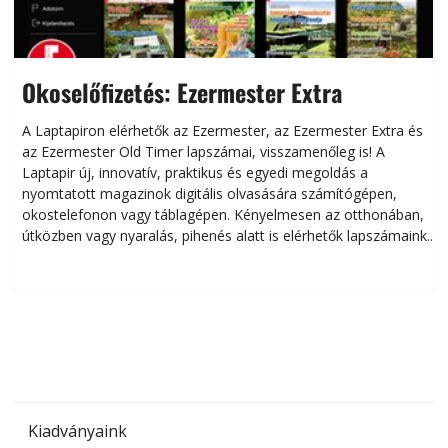
Okoselőfizetés: Ezermester Extra
A Laptapiron elérhetők az Ezermester, az Ezermester Extra és
az Ezermester Old Timer lapszámai, visszamenőleg is! A
Laptapir új, innovatív, praktikus és egyedi megoldás a
L
nyomtatott magazinok digitális olvasására számítógépen,
okostelefonon vagy táblagépen. Kényelmesen az otthonában,
útközben vagy nyaralás, pihenés alatt is elérhetők lapszámaink.
ú
Bárhol, bármikor, akár külföldön élve vagy dolgozva is
B
olvashatók az Ezermester lapszámai. A Laptapir kényelmes
megoldás, mert: – t
Kiadványaink