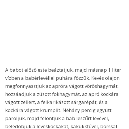
A babot előző este beáztatjuk, majd másnap 1 liter 
vízben a babérlevéllel puhára főzzük. Kevés olajon 
megfonnyasztjuk az apróra vágott vöröshagymát, 
hozzáadjuk a zúzott fokhagymát, az apró kockára 
vágott zellert, a felkarikázott sárgarépát, és a 
kockára vágott krumplit. Néhány percig együtt 
pároljuk, majd felöntjük a bab leszűrt levével, 
beledobjuk a leveskockákat, kakukkfűvel, borssal 