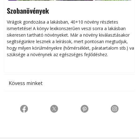
Szobanövények
Virágok gondozása a lakásban, 40+10 növény részletes
ismertetése! A könyv lexikonszerűen veszi sorra a lakásban
s
sikeresen tart­ha­tó növényeket. Már a növény kiválasztásakor
h
segítségünkre lesznek a leírások, mert pontosan megtudjuk,
k
hogy milyen körülményekre (hőmérséklet, páratartalom stb.) van
szüksége a növénynek az egészséges fejlődéshez.
t
Kövess minket