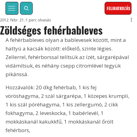
FELIRATKOZÁS
2012. febr. 21.
1 perc olvasás
Zöldséges fehérbableves
A fehérbableves olyan a bablevesek között, mint a 
hattyú a kacsák között: előkelő, szinte légies. 
Zellerrel, fehérborssal telítsük az ízét, sárgarépával 
vidámítsuk, és néhány csepp citromlével tegyük 
pikánssá.
Hozzávalók: 20 dkg fehérbab, 1 kis fej 
vöröshagyma, 2 szál sárgarépa, 1 közepes krumpli, 
1 kis szál póréhagyma, 1 kis zellergumó, 2 cikk 
fokhagyma, 2 leveskocka, 1 babérlevél, 1 
mokkáskanál kakukkfű, 1 mokkáskanál őrölt 
fehérbors,