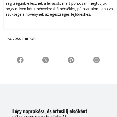
segítségünkre lesznek a leírások, mert pontosan megtudjuk,
k
hogy milyen körülményekre (hőmérséklet, páratartalom stb.) van
szüksége a növénynek az egészséges fejlődéshez.
t
Kövess minket
Légy naprakész, és értesülj elsőként