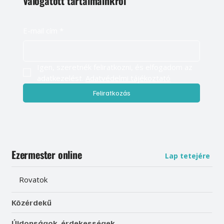
válogatott tartalmainkról
E-mail cím
*
Igen, szeretnék feliratkozni, és elfogadom az 
adatkezelést. 
Adatvédelmi tájékoztató
Feliratkozás
Ezermester online
Lap tetejére
Rovatok
Közérdekű
Újdonságok, érdekességek