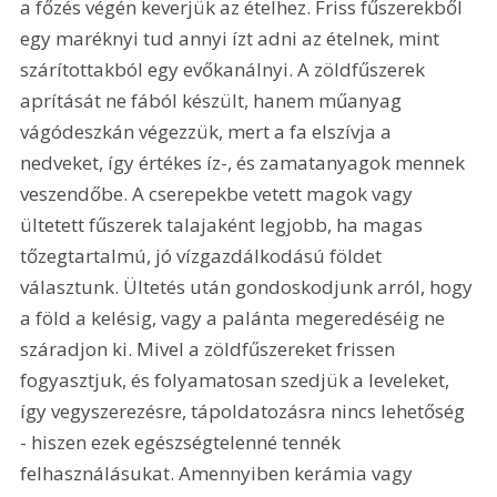
a főzés végén keverjük az ételhez. Friss fűszerekből 
egy maréknyi tud annyi ízt adni az ételnek, mint 
szárítottakból egy evőkanálnyi. A zöldfűszerek 
aprítását ne fából készült, hanem műanyag 
vágódeszkán végezzük, mert a fa elszívja a 
nedveket, így értékes íz-, és zamatanyagok mennek 
veszendőbe. A cserepekbe vetett magok vagy 
ültetett fűszerek talajaként legjobb, ha magas 
tőzegtartalmú, jó vízgazdálkodású földet 
választunk. Ültetés után gondoskodjunk arról, hogy 
a föld a kelésig, vagy a palánta megeredéséig ne 
száradjon ki. Mivel a zöldfűszereket frissen 
fogyasztjuk, és folyamatosan szedjük a leveleket, 
így vegyszerezésre, tápoldatozásra nincs lehetőség 
- hiszen ezek egészségtelenné tennék 
felhasználásukat. Amennyiben kerámia vagy 