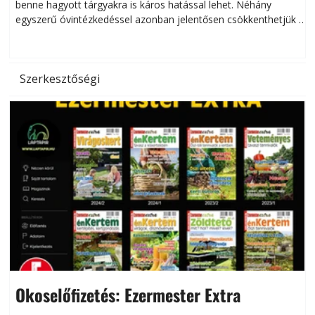
benne hagyott tárgyakra is káros hatással lehet. Néhány
egyszerű óvintézkedéssel azonban jelentősen csökkenthetjük a
hőség káros hatásait.
l
Szerkesztőségi
Okoselőfizetés: Ezermester Extra