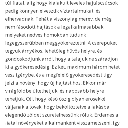
túl fiatal, alig hogy kialakult leveles hajtáscsúcsok 
pedig könnyen elvesztik víztartalmukat, és 
elhervadnak. Tehát a viszonylag merev, de még 
nem fásodott hajtások a legalkalmasabbak, 
melyeket nedves homokban tudunk 
legegyszerűbben meggyökereztetni. A cserepüket 
tegyük árnyékos, lehetőleg hűvös helyre, és 
gondoskodjunk arról, hogy a talajuk ne száradjon 
ki a gyökeresedésig. Ez két, maximum három hetet 
vesz igénybe, és a megfelelő gyökeresedést úgy 
jelzi a növény, hogy új hajtást hoz. Ekkor már 
virágföldbe ültethetjük, és naposabb helyre 
tehetjük. Cél, hogy késő őszig olyan erősekké 
váljanak a tövek, hogy beköltöztetve a lakásba 
elegendő zöldet szüretelhessünk róluk. Érdemes a 
fiatal növényeket alkalmanként visszametszeni, így 