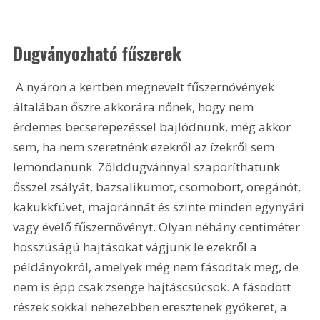
Dugványozható fűszerek
 A nyáron a kertben megnevelt fűszernövények 
általában őszre akkorára nőnek, hogy nem 
érdemes becserepezéssel bajlódnunk, még akkor 
sem, ha nem szeretnénk ezekről az ízekről sem 
lemondanunk. Zölddugvánnyal szaporíthatunk 
ősszel zsályát, bazsalikumot, csomobort, oregánót, 
kakukkfüvet, majoránnát és szinte minden egynyári 
vagy évelő fűszernövényt. Olyan néhány centiméter 
hosszúságú hajtásokat vágjunk le ezekről a 
példányokról, amelyek még nem fásodtak meg, de 
nem is épp csak zsenge hajtáscsúcsok. A fásodott 
részek sokkal nehezebben eresztenek gyökeret, a 