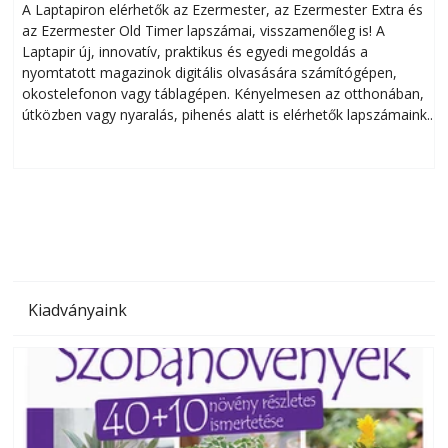
A Laptapiron elérhetők az Ezermester, az Ezermester Extra és
az Ezermester Old Timer lapszámai, visszamenőleg is! A
Laptapir új, innovatív, praktikus és egyedi megoldás a
L
nyomtatott magazinok digitális olvasására számítógépen,
okostelefonon vagy táblagépen. Kényelmesen az otthonában,
útközben vagy nyaralás, pihenés alatt is elérhetők lapszámaink.
ú
Bárhol, bármikor, akár külföldön élve vagy dolgozva is
B
olvashatók az Ezermester lapszámai. A Laptapir kényelmes
megoldás, mert: – t
Kiadványaink