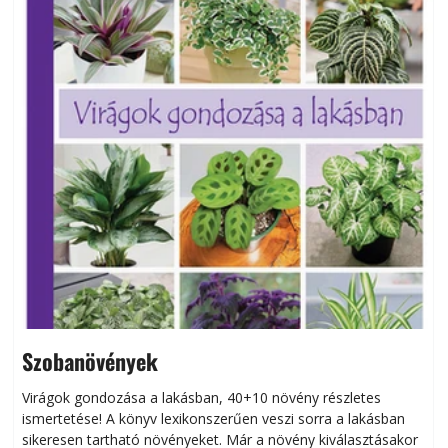
Szobanövények
Virágok gondozása a lakásban, 40+10 növény részletes
ismertetése! A könyv lexikonszerűen veszi sorra a lakásban
s
sikeresen tart­ha­tó növényeket. Már a növény kiválasztásakor
h