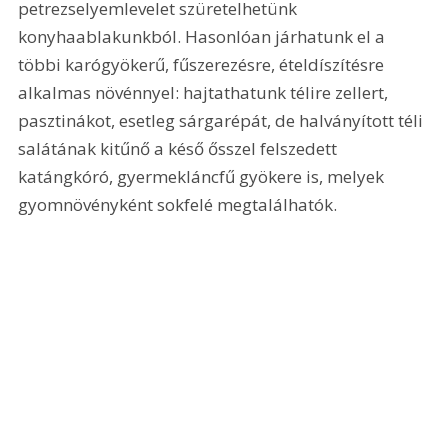
petrezselyemlevelet szüretelhetünk 
konyhaablakunkból. Hasonlóan járhatunk el a 
többi karógyökerű, fűszerezésre, ételdíszítésre 
alkalmas növénnyel: hajtathatunk télire zellert, 
pasztinákot, esetleg sárgarépát, de halványított téli 
salátának kitűnő a késő ősszel felszedett 
katángkóró, gyermekláncfű gyökere is, melyek 
gyomnövényként sokfelé megtalálhatók.