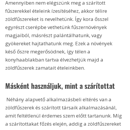
Amennyiben nem elégszünk meg a szárított 
fűszerekkel ételeink ízesítéséhez, akkor télire 
zöldfűszereket is nevelhetünk. Így kora ősszel 
egyrészt cserépbe vethetünk fűszernövények 
magjaiból, másrészt palántálhatunk, vagy 
gyökereket hajtathatunk meg. Ezek a növények 
késő őszre megerősödnek, így télen a 
konyhaablakban tartva élvezhetjük majd a 
zöldfűszerek zamatait ételeinkben.
Másként használjuk, mint a szárítottat
 Néhány alapvető alkalmazásbeli eltérés van a 
zöldfűszerek és szárított társaik alkalmazásánál, 
amit feltétlenül érdemes szem előtt tartanunk. Míg 
a szárítottakat főzés elején, addig a zöldfűszereket 