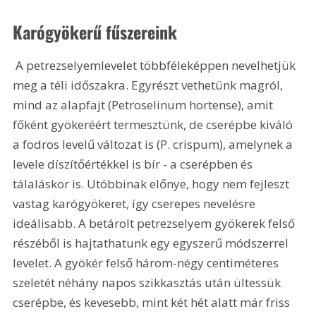
Karógyökerű fűszereink
 A petrezselyemlevelet többféleképpen nevelhetjük 
meg a téli időszakra. Egyrészt vethetünk magról, 
mind az alapfajt (Petroselinum hortense), amit 
főként gyökeréért termesztünk, de cserépbe kiváló 
a fodros levelű változat is (P. crispum), amelynek a 
levele díszítőértékkel is bír - a cserépben és 
tálaláskor is. Utóbbinak előnye, hogy nem fejleszt 
vastag karógyökeret, így cserepes nevelésre 
ideálisabb. A betárolt petrezselyem gyökerek felső 
részéből is hajtathatunk egy egyszerű módszerrel 
levelet. A gyökér felső három-négy centiméteres 
szeletét néhány napos szikkasztás után ültessük 
cserépbe, és kevesebb, mint két hét alatt már friss 