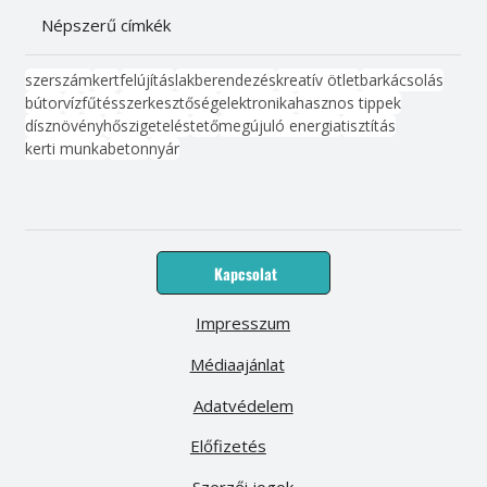
Népszerű címkék
szerszám
kert
felújítás
lakberendezés
kreatív ötlet
barkácsolás
bútor
víz
fűtés
szerkesztőség
elektronika
hasznos tippek
dísznövény
hőszigetelés
tető
megújuló energia
tisztítás
kerti munka
beton
nyár
Kapcsolat
Impresszum
Médiaajánlat
Adatvédelem
Előfizetés