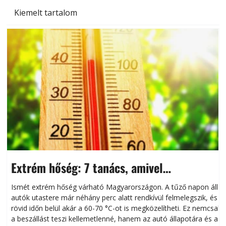
Kiemelt tartalom
Extrém hőség: 7 tanács, amivel
megóvhatjuk autónkat a nyári károktól
Ismét extrém hőség várható Magyarországon. A tűző napon álló
autók utastere már néhány perc alatt rendkívül felmelegszik, és
rövid időn belül akár a 60-70 °C-ot is megközelítheti. Ez nemcsak
n
a beszállást teszi kellemetlenné, hanem az autó állapotára és a