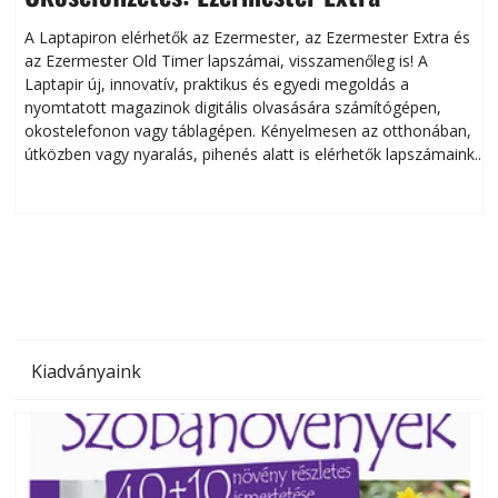
A Laptapiron elérhetők az Ezermester, az Ezermester Extra és
az Ezermester Old Timer lapszámai, visszamenőleg is! A
Laptapir új, innovatív, praktikus és egyedi megoldás a
L
nyomtatott magazinok digitális olvasására számítógépen,
okostelefonon vagy táblagépen. Kényelmesen az otthonában,
útközben vagy nyaralás, pihenés alatt is elérhetők lapszámaink.
ú
Bárhol, bármikor, akár külföldön élve vagy dolgozva is
B
olvashatók az Ezermester lapszámai. A Laptapir kényelmes
megoldás, mert: – t
Kiadványaink