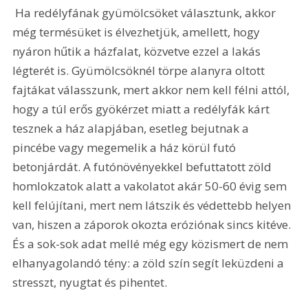
 Ha redélyfának gyümölcsöket választunk, akkor 
még termésüket is élvezhetjük, amellett, hogy 
nyáron hűtik a házfalat, közvetve ezzel a lakás 
légterét is. Gyümölcsöknél törpe alanyra oltott 
fajtákat válasszunk, mert akkor nem kell félni attól, 
hogy a túl erős gyökérzet miatt a redélyfák kárt 
tesznek a ház alapjában, esetleg bejutnak a 
pincébe vagy megemelik a ház körül futó 
betonjárdát. A futónövényekkel befuttatott zöld 
homlokzatok alatt a vakolatot akár 50-60 évig sem 
kell felújítani, mert nem látszik és védettebb helyen 
van, hiszen a záporok okozta eróziónak sincs kitéve. 
És a sok-sok adat mellé még egy közismert de nem 
elhanyagolandó tény: a zöld szín segít leküzdeni a 
stresszt, nyugtat és pihentet.