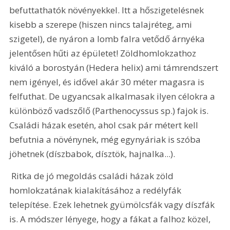
befuttathatók növényekkel. Itt a hőszigetelésnek 
kisebb a szerepe (hiszen nincs talajréteg, ami 
szigetel), de nyáron a lomb falra vetődő árnyéka 
jelentősen hűti az épületet! Zöldhomlokzathoz 
kiváló a borostyán (Hedera helix) ami támrendszert 
nem igényel, és idővel akár 30 méter magasra is 
felfuthat. De ugyancsak alkalmasak ilyen célokra a 
különböző vadszőlő (Parthenocyssus sp.) fajok is. 
Családi házak esetén, ahol csak pár métert kell 
befutnia a növénynek, még egynyáriak is szóba 
jöhetnek (díszbabok, dísztök, hajnalka...). 
 Ritka de jó megoldás családi házak zöld 
homlokzatának kialakításához a redélyfák 
telepítése. Ezek lehetnek gyümölcsfák vagy díszfák 
is. A módszer lényege, hogy a fákat a falhoz közel, 