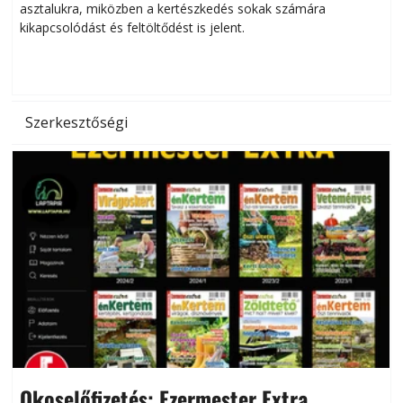
asztalukra, miközben a kertészkedés sokak számára
kikapcsolódást és feltöltődést is jelent.
é
d
Szerkesztőségi
Okoselőfizetés: Ezermester Extra