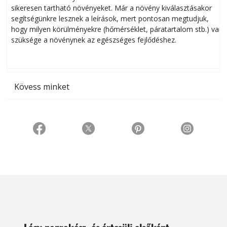
sikeresen tart­ha­tó növényeket. Már a növény kiválasztásakor
h
segítségünkre lesznek a leírások, mert pontosan megtudjuk,
k
hogy milyen körülményekre (hőmérséklet, páratartalom stb.) van
szüksége a növénynek az egészséges fejlődéshez.
t
Kövess minket