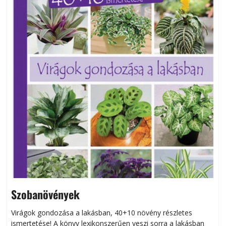
Szobanövények
Virágok gondozása a lakásban, 40+10 növény részletes
ismertetése! A könyv lexikonszerűen veszi sorra a lakásban
s