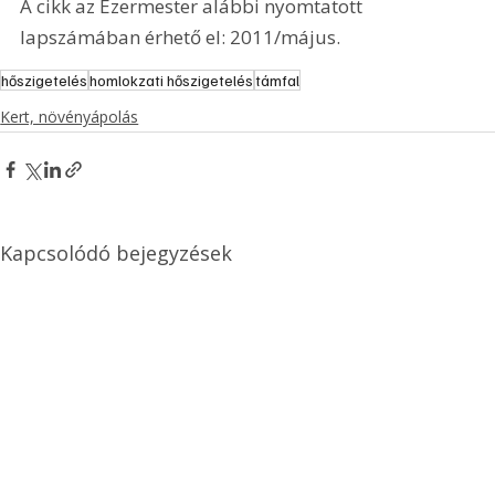
A cikk az Ezermester alábbi nyomtatott 
lapszámában érhető el: 2011/május.
hőszigetelés
homlokzati hőszigetelés
támfal
Kert, növényápolás
Kapcsolódó bejegyzések