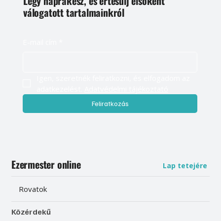
Légy naprakész, és értesülj elsőként
válogatott tartalmainkról
E-mail cím
*
Igen, szeretnék feliratkozni, és elfogadom az 
adatkezelést. 
Adatvédelmi tájékoztató
Feliratkozás
Ezermester online
Lap tetejére
Rovatok
Közérdekű