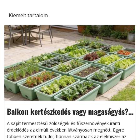
Kiemelt tartalom
Balkon kertészkedés vagy magaságyás?
Helytakarékos kertészkedés
A saját termesztésű zöldségek és fűszernövények iránti
érdeklődés az elmúlt években látványosan megnőtt. Egyre
többen szeretnék tudni, honnan származik az élelmiszer az
l