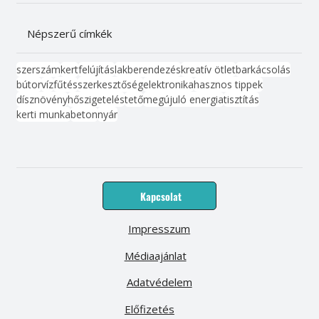
Népszerű címkék
szerszám
kert
felújítás
lakberendezés
kreatív ötlet
barkácsolás
bútor
víz
fűtés
szerkesztőség
elektronika
hasznos tippek
dísznövény
hőszigetelés
tető
megújuló energia
tisztítás
kerti munka
beton
nyár
Kapcsolat
Impresszum
Médiaajánlat
Adatvédelem
Előfizetés