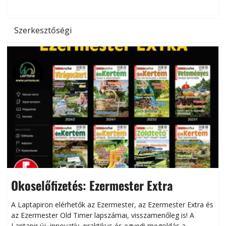
Szerkesztőségi
Okoselőfizetés: Ezermester Extra
A Laptapiron elérhetők az Ezermester, az Ezermester Extra és
az Ezermester Old Timer lapszámai, visszamenőleg is! A
Laptapir új, innovatív, praktikus és egyedi megoldás a
L