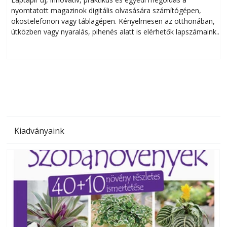
nyomtatott magazinok digitális olvasására számítógépen,
okostelefonon vagy táblagépen. Kényelmesen az otthonában,
útközben vagy nyaralás, pihenés alatt is elérhetők lapszámaink.
ú
Bárhol, bármikor, akár külföldön élve vagy dolgozva is
B
olvashatók az Ezermester lapszámai. A Laptapir kényelmes
megoldás, mert: – t
Kiadványaink