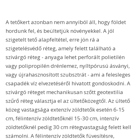
A tetőkert azonban nem annyiból áll, hogy földet 
hordunk fel, és beültetjük növényekkel. A jól 
szigetelt tető alapfeltétel, erre jön rá a 
szigetelésvédő réteg, amely felett található a 
szivárgó réteg - anyaga lehet perforált polietilén 
vagy polipropilén drénlemez, nyíltpórusú ásványi, 
vagy újrahasznosított szubsztrát - ami a felesleges 
csapadék víz elvezetéséről hivatott gondoskodni. A 
szivárgó réteget mechanikusan szőtt geotextilia 
szűrő réteg választja el az ültetőközegtől. Az ültető 
közeg vastagsága extenzív zöldtetők esetén 6-15 
cm, félintenzív zöldtetőknél 15-30 cm, intenzív 
zöldtetőknél pedig 30 cm rétegvastagság felett kell 
számolni. A félintenzív zöldtetők füvesítésre, 