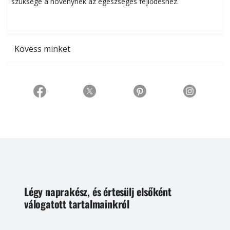
szüksége a növénynek az egészséges fejlődéshez.
t
Kövess minket
Légy naprakész, és értesülj elsőként
válogatott tartalmainkról