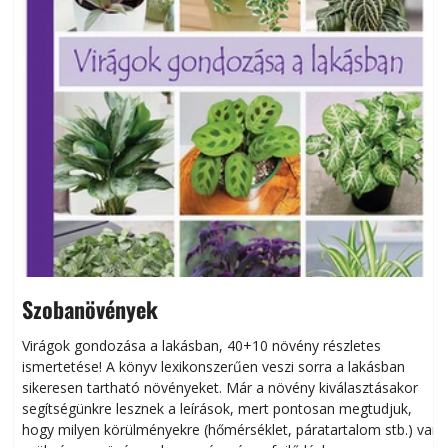
Szobanövények
Virágok gondozása a lakásban, 40+10 növény részletes
ismertetése! A könyv lexikonszerűen veszi sorra a lakásban
s
sikeresen tart­ha­tó növényeket. Már a növény kiválasztásakor
h
segítségünkre lesznek a leírások, mert pontosan megtudjuk,
k
hogy milyen körülményekre (hőmérséklet, páratartalom stb.) van