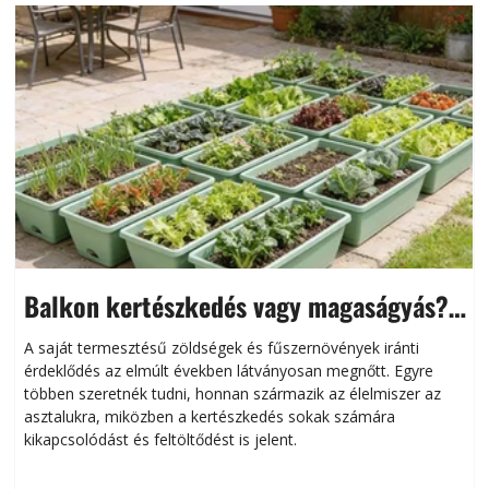
Balkon kertészkedés vagy magaságyás?
Helytakarékos kertészkedés
A saját termesztésű zöldségek és fűszernövények iránti
érdeklődés az elmúlt években látványosan megnőtt. Egyre
többen szeretnék tudni, honnan származik az élelmiszer az
l
asztalukra, miközben a kertészkedés sokak számára
kikapcsolódást és feltöltődést is jelent.
é
d