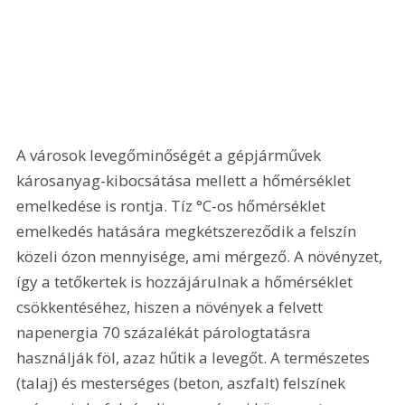
A városok levegőminőségét a gépjárművek 
károsanyag-kibocsátása mellett a hőmérséklet 
emelkedése is rontja. Tíz °C-os hőmérséklet 
emelkedés hatására megkétszereződik a felszín 
közeli ózon mennyisége, ami mérgező. A növényzet, 
így a tetőkertek is hozzájárulnak a hőmérséklet 
csökkentéséhez, hiszen a növények a felvett 
napenergia 70 százalékát párologtatásra 
használják föl, azaz hűtik a levegőt. A természetes 
(talaj) és mesterséges (beton, aszfalt) felszínek 