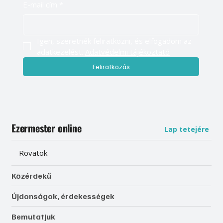
E-mail cím
*
Igen, szeretnék feliratkozni, és elfogadom az 
adatkezelést. 
Adatvédelmi tájékoztató
Feliratkozás
Ezermester online
Lap tetejére
Rovatok
Közérdekű
Újdonságok, érdekességek
Bemutatjuk