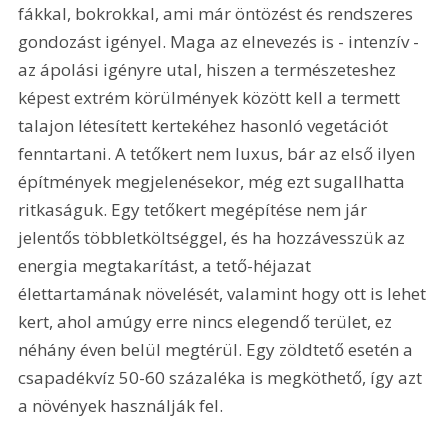
fákkal, bokrokkal, ami már öntözést és rendszeres 
gondozást igényel. Maga az elnevezés is - intenzív - 
az ápolási igényre utal, hiszen a természeteshez 
képest extrém körülmények között kell a termett 
talajon létesített kertekéhez hasonló vegetációt 
fenntartani. A tetőkert nem luxus, bár az első ilyen 
építmények megjelenésekor, még ezt sugallhatta 
ritkaságuk. Egy tetőkert megépítése nem jár 
jelentős többletköltséggel, és ha hozzávesszük az 
energia megtakarítást, a tető-héjazat 
élettartamának növelését, valamint hogy ott is lehet 
kert, ahol amúgy erre nincs elegendő terület, ez 
néhány éven belül megtérül. Egy zöldtető esetén a 
csapadékvíz 50-60 százaléka is megköthető, így azt 
a növények használják fel.