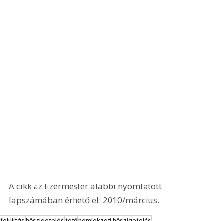
A cikk az Ezermester alábbi nyomtatott 
lapszámában érhető el: 2010/március.
felújítás
hőszigetelés
tető
homlokzati hőszigetelés