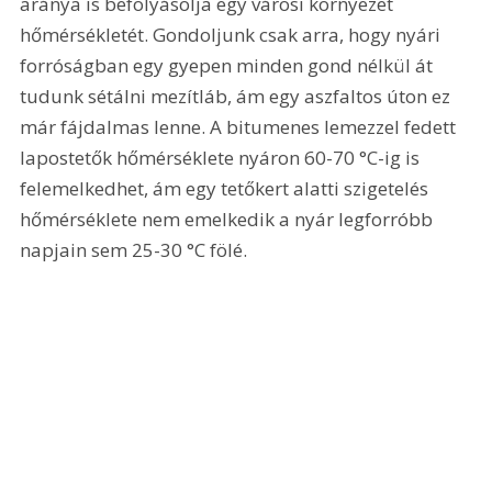
aránya is befolyásolja egy városi környezet 
hőmérsékletét. Gondoljunk csak arra, hogy nyári 
forróságban egy gyepen minden gond nélkül át 
tudunk sétálni mezítláb, ám egy aszfaltos úton ez 
már fájdalmas lenne. A bitumenes lemezzel fedett 
lapostetők hőmérséklete nyáron 60-70 °C-ig is 
felemelkedhet, ám egy tetőkert alatti szigetelés 
hőmérséklete nem emelkedik a nyár legforróbb 
napjain sem 25-30 °C fölé.