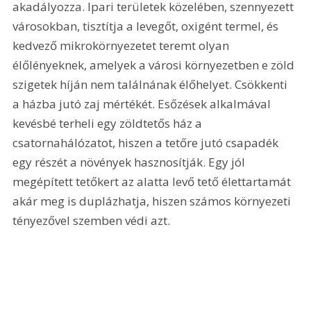
akadályozza. Ipari területek közelében, szennyezett 
városokban, tisztítja a levegőt, oxigént termel, és 
kedvező mikrokörnyezetet teremt olyan 
élőlényeknek, amelyek a városi környezetben e zöld 
szigetek híján nem találnának élőhelyet. Csökkenti 
a házba jutó zaj mértékét. Esőzések alkalmával 
kevésbé terheli egy zöldtetős ház a 
csatornahálózatot, hiszen a tetőre jutó csapadék 
egy részét a növények hasznosítják. Egy jól 
megépített tetőkert az alatta levő tető élettartamát 
akár meg is duplázhatja, hiszen számos környezeti 
tényezővel szemben védi azt.