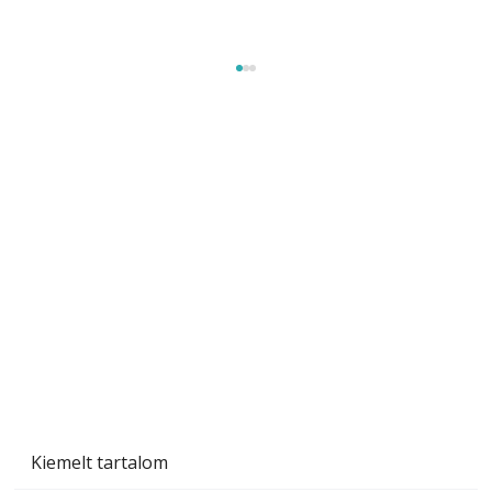
Szárazság a kertben – az aszály hatása a
növényekre és a védekezés lehetőségei
Kiemelt tartalom