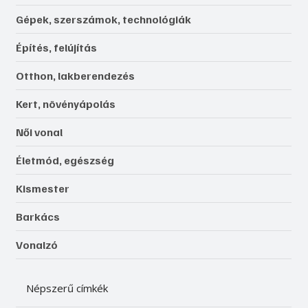
Gépek, szerszámok, technológiák
Építés, felújítás
Otthon, lakberendezés
Kert, növényápolás
Női vonal
Életmód, egészség
Kismester
Barkács
Vonalzó
Népszerű címkék