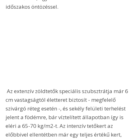
időszakos öntözéssel.
 Az extenzív zöldtetők speciális szubsztrátja már 6 
cm vastagságtól életteret biztosít - megfelelő 
szivárgó réteg esetén -, és sekély felületi terhelést 
jelent a födémre, bár víztelített állapotban így is 
eléri a 65-70 kg/m2-t. Az intenzív tetőkert az 
előbbivel ellentétben már egy teljes értékű kert, 