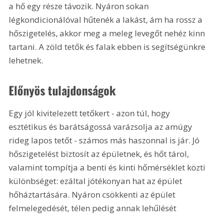
a hő egy része távozik. Nyáron sokan 
légkondicionálóval hűtenék a lakást, ám ha rossz a 
hőszigetelés, akkor meg a meleg levegőt nehéz kinn 
tartani. A zöld tetők és falak ebben is segítségünkre 
lehetnek.
Előnyös tulajdonságok
Egy jól kivitelezett tetőkert - azon túl, hogy 
esztétikus és barátságossá varázsolja az amúgy 
rideg lapos tetőt - számos más haszonnal is jár. Jó 
hőszigetelést biztosít az épületnek, és hőt tárol, 
valamint tompítja a benti és kinti hőmérséklet közti 
különbséget: ezáltal jótékonyan hat az épület 
hőháztartására. Nyáron csökkenti az épület 
felmelegedését, télen pedig annak lehűlését 