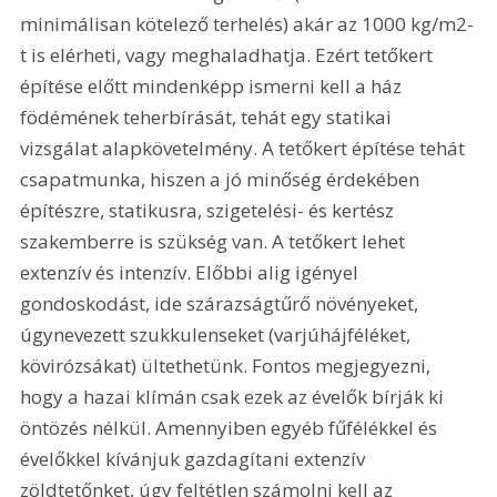
minimálisan kötelező terhelés) akár az 1000 kg/m2-
t is elérheti, vagy meghaladhatja. Ezért tetőkert 
építése előtt mindenképp ismerni kell a ház 
födémének teherbírását, tehát egy statikai 
vizsgálat alapkövetelmény. A tetőkert építése tehát 
csapatmunka, hiszen a jó minőség érdekében 
építészre, statikusra, szigetelési- és kertész 
szakemberre is szükség van. A tetőkert lehet 
extenzív és intenzív. Előbbi alig igényel 
gondoskodást, ide szárazságtűrő növényeket, 
úgynevezett szukkulenseket (varjúhájféléket, 
kövirózsákat) ültethetünk. Fontos megjegyezni, 
hogy a hazai klímán csak ezek az évelők bírják ki 
öntözés nélkül. Amennyiben egyéb fűfélékkel és 
évelőkkel kívánjuk gazdagítani extenzív 
zöldtetőnket, úgy feltétlen számolni kell az 