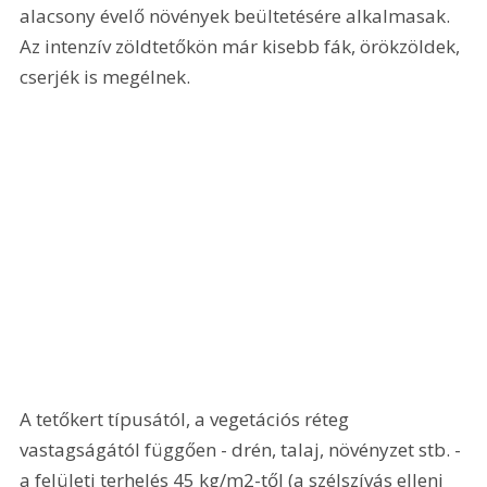
alacsony évelő növények beültetésére alkalmasak. 
Az intenzív zöldtetőkön már kisebb fák, örökzöldek, 
cserjék is megélnek.
A tetőkert típusától, a vegetációs réteg 
vastagságától függően - drén, talaj, növényzet stb. - 
a felületi terhelés 45 kg/m2-től (a szélszívás elleni 