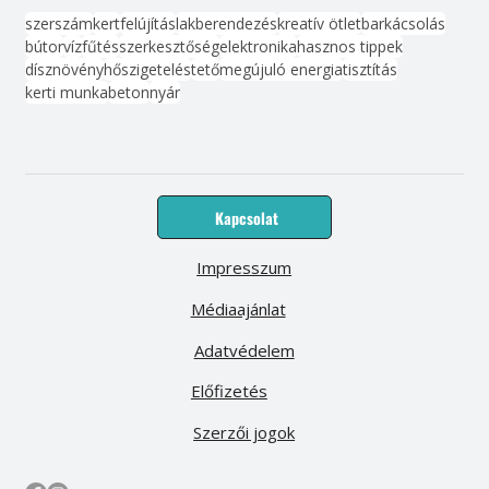
szerszám
kert
felújítás
lakberendezés
kreatív ötlet
barkácsolás
bútor
víz
fűtés
szerkesztőség
elektronika
hasznos tippek
dísznövény
hőszigetelés
tető
megújuló energia
tisztítás
kerti munka
beton
nyár
Kapcsolat
Impresszum
Médiaajánlat
Adatvédelem
Előfizetés
Szerzői jogok