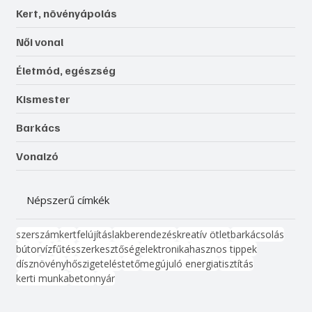
Kert, növényápolás
Női vonal
Életmód, egészség
Kismester
Barkács
Vonalzó
Népszerű címkék
szerszám
kert
felújítás
lakberendezés
kreatív ötlet
barkácsolás
bútor
víz
fűtés
szerkesztőség
elektronika
hasznos tippek
dísznövény
hőszigetelés
tető
megújuló energia
tisztítás
kerti munka
beton
nyár