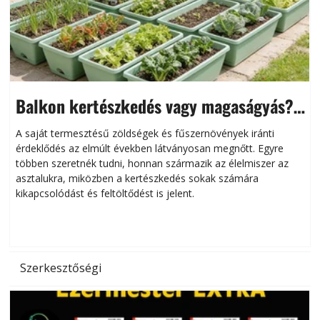
Balkon kertészkedés vagy magaságyás?
Helytakarékos kertészkedés
A saját termesztésű zöldségek és fűszernövények iránti
érdeklődés az elmúlt években látványosan megnőtt. Egyre
többen szeretnék tudni, honnan származik az élelmiszer az
l
asztalukra, miközben a kertészkedés sokak számára
kikapcsolódást és feltöltődést is jelent.
é
d
Szerkesztőségi