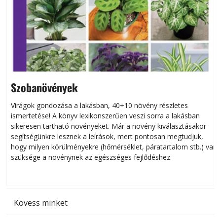
Szobanövények
Virágok gondozása a lakásban, 40+10 növény részletes
ismertetése! A könyv lexikonszerűen veszi sorra a lakásban
s
sikeresen tart­ha­tó növényeket. Már a növény kiválasztásakor
h
segítségünkre lesznek a leírások, mert pontosan megtudjuk,
k
hogy milyen körülményekre (hőmérséklet, páratartalom stb.) van
szüksége a növénynek az egészséges fejlődéshez.
t
Kövess minket