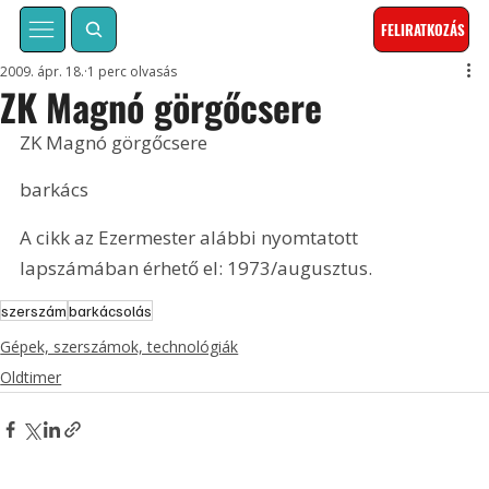
FELIRATKOZÁS
2009. ápr. 18.
1 perc olvasás
ZK Magnó görgőcsere
ZK Magnó görgőcsere
barkács
A cikk az Ezermester alábbi nyomtatott 
lapszámában érhető el: 1973/augusztus.
szerszám
barkácsolás
Gépek, szerszámok, technológiák
Oldtimer