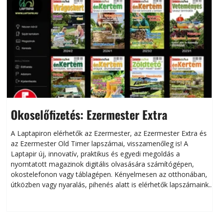
Okoselőfizetés: Ezermester Extra
A Laptapiron elérhetők az Ezermester, az Ezermester Extra és
az Ezermester Old Timer lapszámai, visszamenőleg is! A
Laptapir új, innovatív, praktikus és egyedi megoldás a
L
nyomtatott magazinok digitális olvasására számítógépen,
okostelefonon vagy táblagépen. Kényelmesen az otthonában,
útközben vagy nyaralás, pihenés alatt is elérhetők lapszámaink.
ú
Bárhol, bármikor, akár külföldön élve vagy dolgozva is
B
olvashatók az Ezermester lapszámai. A Laptapir kényelmes
megoldás, mert: – t