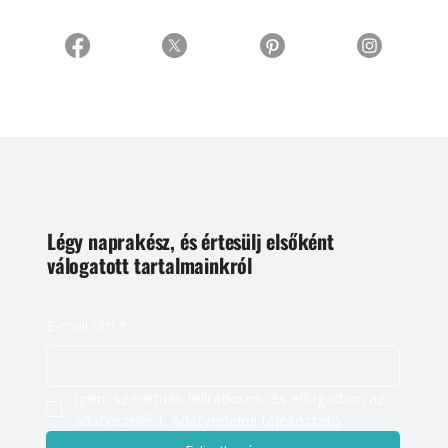
Légy naprakész, és értesülj elsőként
válogatott tartalmainkról
E-mail cím
*
Igen, szeretnék feliratkozni, és elfogadom az 
adatkezelést. 
Adatvédelmi tájékoztató