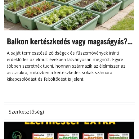
Balkon kertészkedés vagy magaságyás?
Helytakarékos kertészkedés
A saját termesztésű zöldségek és fűszernövények iránti
érdeklődés az elmúlt években látványosan megnőtt. Egyre
többen szeretnék tudni, honnan származik az élelmiszer az
l
asztalukra, miközben a kertészkedés sokak számára
kikapcsolódást és feltöltődést is jelent.
é
d
Szerkesztőségi