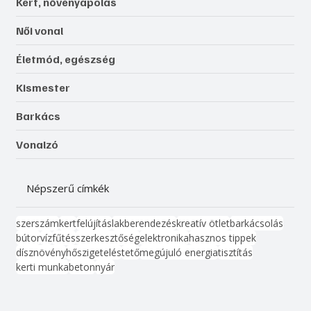
Kert, növényápolás
Női vonal
Életmód, egészség
Kismester
Barkács
Vonalzó
Népszerű címkék
szerszám
kert
felújítás
lakberendezés
kreatív ötlet
barkácsolás
bútor
víz
fűtés
szerkesztőség
elektronika
hasznos tippek
dísznövény
hőszigetelés
tető
megújuló energia
tisztítás
kerti munka
beton
nyár