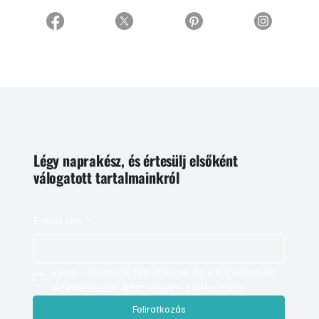
Légy naprakész, és értesülj elsőként
válogatott tartalmainkról
E-mail cím
*
Igen, szeretnék feliratkozni, és elfogadom az 
adatkezelést. 
Adatvédelmi tájékoztató
Feliratkozás