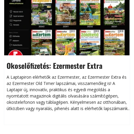
Okoselőfizetés: Ezermester Extra
A Laptapiron elérhetők az Ezermester, az Ezermester Extra és
az Ezermester Old Timer lapszámai, visszamenőleg is! A
Laptapir új, innovatív, praktikus és egyedi megoldás a
L
nyomtatott magazinok digitális olvasására számítógépen,
okostelefonon vagy táblagépen. Kényelmesen az otthonában,
útközben vagy nyaralás, pihenés alatt is elérhetők lapszámaink.
ú
Bárhol, bármikor, akár külföldön élve vagy dolgozva is
B
olvashatók az Ezermester lapszámai. A Laptapir kényelmes
megoldás, mert: – t