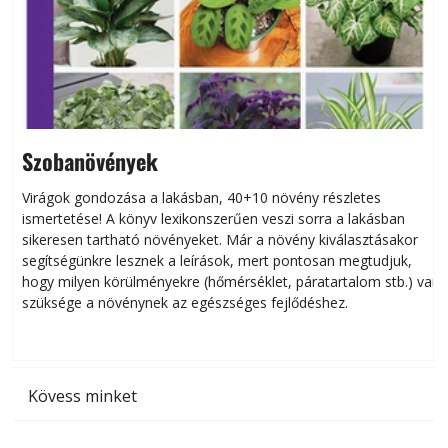
Szobanövények
Virágok gondozása a lakásban, 40+10 növény részletes
ismertetése! A könyv lexikonszerűen veszi sorra a lakásban
s
sikeresen tart­ha­tó növényeket. Már a növény kiválasztásakor
h
segítségünkre lesznek a leírások, mert pontosan megtudjuk,
k
hogy milyen körülményekre (hőmérséklet, páratartalom stb.) van
szüksége a növénynek az egészséges fejlődéshez.
t
Kövess minket