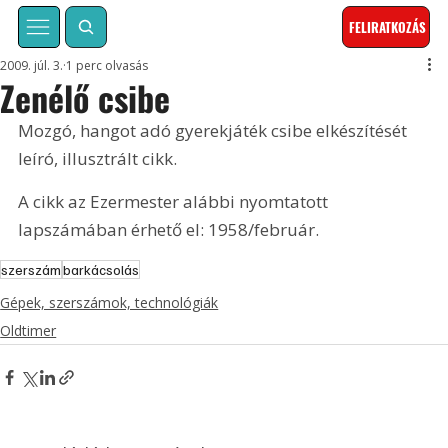
FELIRATKOZÁS
2009. júl. 3.
1 perc olvasás
Zenélő csibe
Mozgó, hangot adó gyerekjáték csibe elkészítését 
leíró, illusztrált cikk. 
A cikk az Ezermester alábbi nyomtatott 
lapszámában érhető el: 1958/február.
szerszám
barkácsolás
Gépek, szerszámok, technológiák
Oldtimer