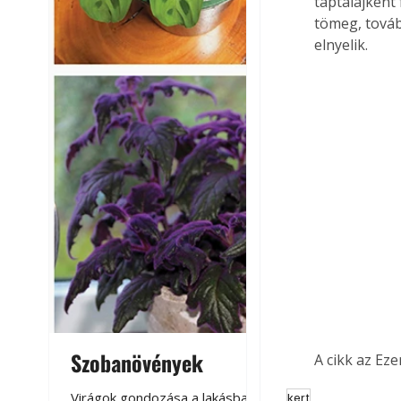
táptalajként 
tömeg, továb
elnyelik.
Szobanövények
Virágoskert: k
A cikk az Ez
teraszon, laká
Virágok gondozása a lakásban,
kert