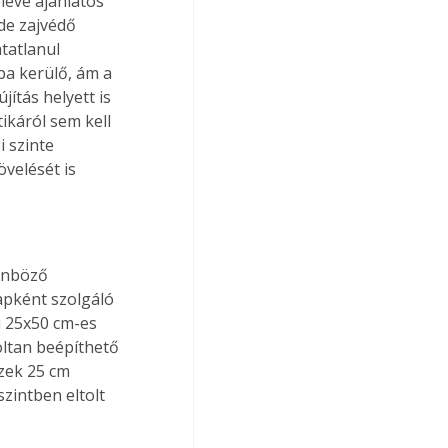
eleve ajánlatos 
de zajvédő 
tatlanul 
a kerülő, ám a 
jítás helyett is 
ikáról sem kell 
 szinte 
velését is 
önböző 
apként szolgáló 
ú 25x50 cm-es 
oltan beépíthető 
zek 25 cm 
intben eltolt 