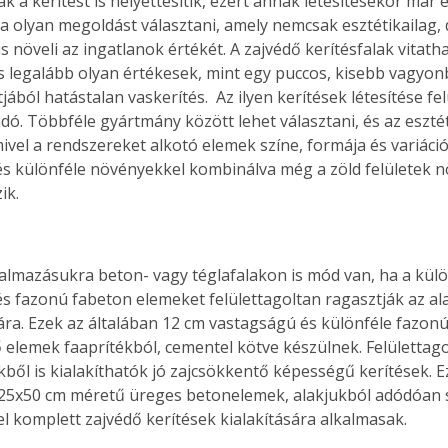
ak a kerítést is helyettesítik, ezért annak létesítésekor már 
a olyan megoldást választani, amely nemcsak esztétikailag, 
is növeli az ingatlanok értékét. A zajvédő kerítésfalak vitatha
 legalább olyan értékesek, mint egy puccos, kisebb vagyonb
ából hatástalan vaskerítés.  Az ilyen kerítések létesítése felú
ó. Többféle gyártmány között lehet választani, és az esztét
ivel a rendszereket alkotó elemek színe, formája és variációi
és különféle növényekkel kombinálva még a zöld felületek nö
ik. 
almazásukra beton- vagy téglafalakon is mód van, ha a kül
s fazonú fabeton elemeket felülettagoltan ragasztják az al
lára. Ezek az általában 12 cm vastagságú és különféle fazon
 elemek faaprítékból, cementel kötve készülnek. Felülettag
ből is kialakíthatók jó zajcsökkentő képességű kerítések. E
25x50 cm méretű üreges betonelemek, alakjukból adódóan sz
l komplett zajvédő kerítések kialakítására alkalmasak.