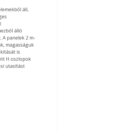
lemekből áll, 
ges 
t 
ezből álló 
t. A panelek 2 m-
ak, magasságuk 
ítását is 
ett H oszlopok 
si utasítást 