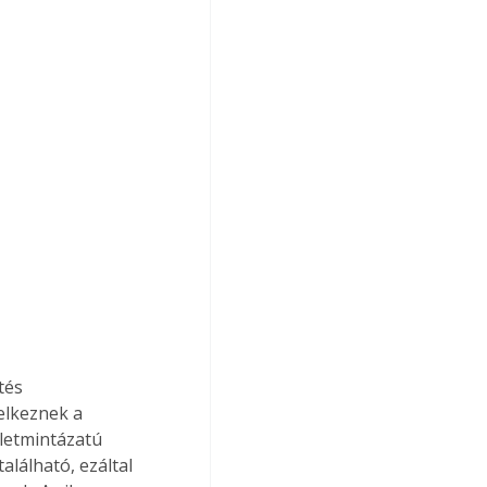
tés 
elkeznek a 
ületmintázatú 
lálható, ezáltal 