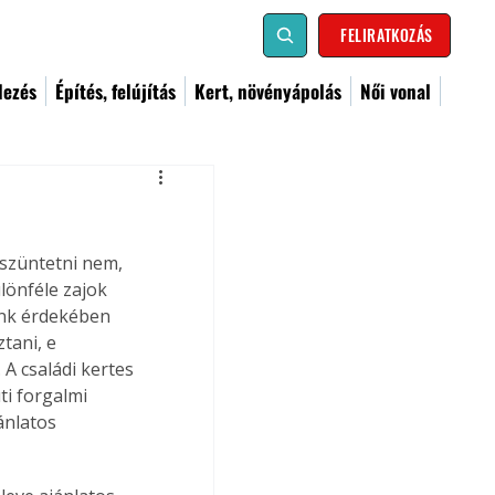
FELIRATKOZÁS
dezés
Építés, felújítás
Kert, növényápolás
Női vonal
szüntetni nem, 
lönféle zajok 
nk érdekében 
tani, e 
A családi kertes 
i forgalmi 
ánlatos 