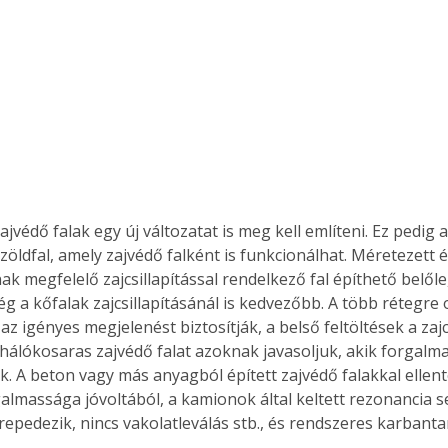
. A
megoldás,
ajvédő falak egy új változatat is meg kell említeni. Ez pedig 
zöldfal, amely zajvédő falként is funkcionálhat. Méretezett 
k megfelelő zajcsillapítással rendelkező fal építhető belőle
g a kőfalak zajcsillapításánál is kedvezőbb. A több rétegre o
 az igényes megjelenést biztosítják, a belső feltöltések a zajc
 hálókosaras zajvédő falat azoknak javasoljuk, akik forgalma
k. A beton vagy más anyagból épített zajvédő falakkal ellent
almassága jóvoltából, a kamionok által keltett rezonancia s
repedezik, nincs vakolatleválás stb., és rendszeres karbanta