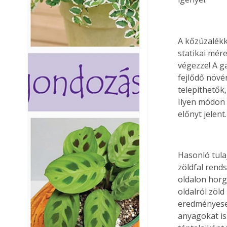
A kőzúzalékk
statikai mér
végezze! A g
fejlődő növé
telepíthetők,
Ilyen módon 
előnyt jelent.
Hasonló tula
zöldfal rends
oldalon horga
oldalról zöl
eredményesen
anyagokat is.