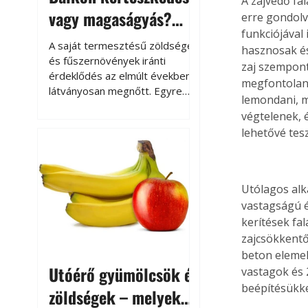
A zajvédő fal
vagy magaságyás?
erre gondolv
funkciójával 
Helytakarékos
A saját termesztésű zöldségek
hasznosak és
kertészkedés
és fűszernövények iránti
zaj szempontj
érdeklődés az elmúlt években
megfontoland
látványosan megnőtt. Egyre
lemondani, m
többen szeretnék tudni, honnan
végtelenek, 
származik az élelmiszer az
lehetővé tesz
asztalukra, miközben a
kertészkedés sokak számára
kikapcsolódást és feltöltődést
is jelent.
Utólagos alk
vastagságú é
kerítések fa
zajcsökkentő
beton elemek
Utóérő gyümölcsök és
vastagok és 
beépítésükke
zöldségek – melyek