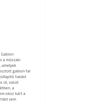
a Gabion 
és a műszaki 
, amelyek 
sztott gabion fal 
sillapító hatást 
s út, vasút 
étben, a 
em okoz kárt a 
rtást sem 