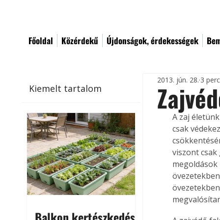
Főoldal
Közérdekű
Újdonságok, érdekességek
Bem
2013. jún. 28.
3 per
Zajvéd
Kiemelt tartalom
A zaj életün
csak védekezn
csökkentésé
viszont csak 
megoldások u
övezetekben 
övezetekben.
megvalósítan
Balkon kertészkedés