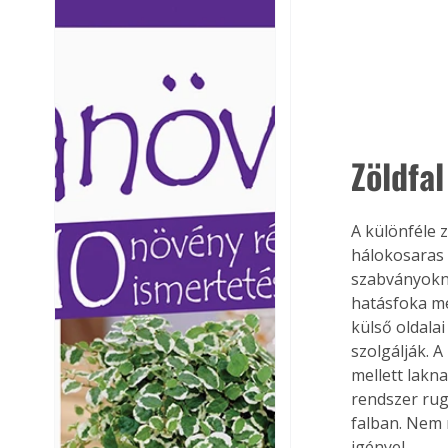
Ezermester lapszámai. A
Ezermester lapszámai
Laptapir kényelmes megoldás,
Laptapir kényelmes 
mert: – t
mert: – t
Zöldfal
A különféle z
hálokosaras 
szabványokna
hatásfoka mé
külső oldalai
szolgálják. A
mellett lakna
rendszer rug
falban. Nem 
igényel. 