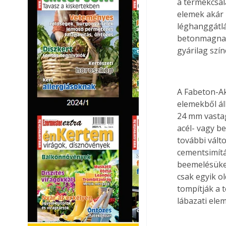
a termékcsalá
elemek akár 
léghanggátlá
betonmagnak 
gyárilag szí
A Fabeton-Ak
elemekből ál
24 mm vastag
acél- vagy b
további vált
cementsimítás
beemelésüket
csak egyik ol
tompítják a t
lábazati ele