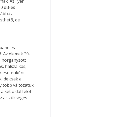
nak. Az ilyen 
30 dB-es 
vábbá a 
sthető, de 
paneles 
ő. Az elemek 20-
i horganyzott 
, halszálkás, 
uk esetenként 
, de csak a 
y több változatuk 
 két oldal felöl 
ez a szükséges 