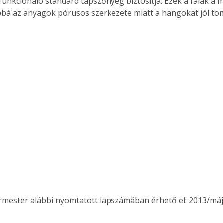
funkcionáló standard tápszőnyeg biztosítja. Ezek a falak a m
bá az anyagok pórusos szerkezete miatt a hangokat jól tompí
ertben,
Gyógyító növények: a
ermester alábbi nyomtatott lapszámában érhető el: 2013/máj
sban
természet kincsei az