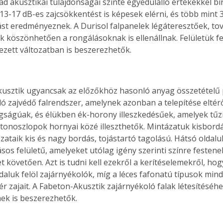
d akusztikai tulajdonságai szinte egyedülálló értékekkel bír
13-17 dB-es zajcsökkentést is képesek elérni, és több mint 
st eredményeznek. A Durisol falpanelek légáteresztőek, to
köszönhetően a rongálásoknak is ellenállnak. Felületük fe
nezett változatban is beszerezhetők.
usztik ugyancsak az előzőkhöz hasonló anyag összetételű 
ló zajvédő falrendszer, amelynek azonban a telepítése eltér
ságúak, és élükben ék-horony illeszkedésűek, amelyek tűz
etonoszlopok hornyai közé illeszthetők. Mintázatuk kisbordás
ozataik kis és nagy bordás, tojástartó tagolású. Hátsó oldal
os felületű, amelyeket utólag igény szerinti színre festenek
 követően. Azt is tudni kell ezekről a kerítéselemekről, hog
daluk felöl zajárnyékolók, míg a léces fafonatú típusok mind a
ér zajait. A Fabeton-Akusztik zajárnyékoló falak létesítéséh
mek is beszerezhetők.