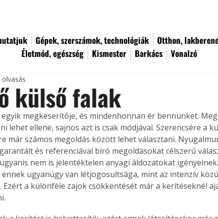
utatjuk
Gépek, szerszámok, technológiák
Otthon, lakberen
Életmód, egészség
Kismester
Barkács
Vonalzó
c olvasás
ő külső falak
k egyik megkeserítője, és mindenhonnan ér bennünket. Meg
i lehet ellene, sajnos azt is csak módjával. Szerencsére a kü
re már számos megoldás között lehet választani. Nyugalmu
garantált és referenciával bíró megoldásokat célszerű válasz
gyanis nem is jelentéktelen anyagi áldozatokat igényelnek. 
ennek ugyanúgy van létjogosultsága, mint az intenzív közút
 Ezért a különféle zajok csökkentését már a kerítéseknél aj
i. 