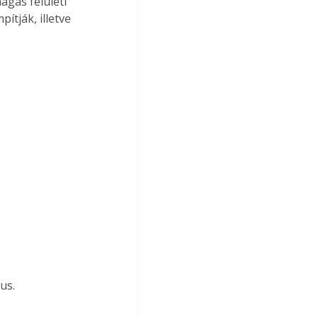
agas felületi 
tják, illetve 
us.