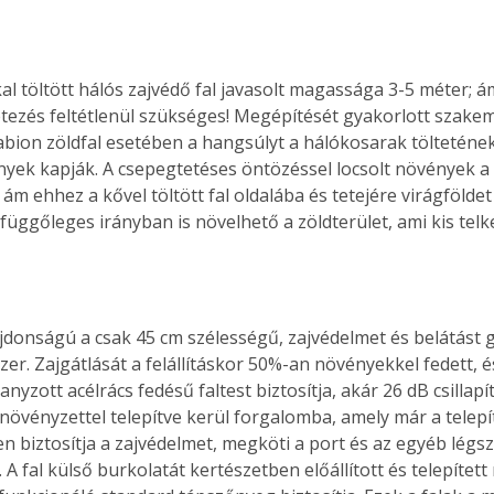
al töltött hálós zajvédő fal javasolt magassága 3-5 méter; 
etezés feltétlenül szükséges! Megépítését gyakorlott szake
abion zöldfal esetében a hangsúlyt a hálókosarak tölteténe
nyek kapják. A csepegtetéses öntözéssel locsolt növények a 
 ám ehhez a kővel töltött fal oldalába és tetejére virágföldet k
függőleges irányban is növelhető a zöldterület, ami kis tel
jdonságú a csak 45 cm szélességű, zajvédelmet és belátást 
zer. Zajgátlását a felállításkor 50%-an növényekkel fedett, é
nyzott acélrács fedésű faltest biztosítja, akár 26 dB csillapít
d növényzettel telepítve kerül forgalomba, amely már a telepí
 biztosítja a zajvédelmet, megköti a port és az egyéb légs
 A fal külső burkolatát kertészetben előállított és telepítet