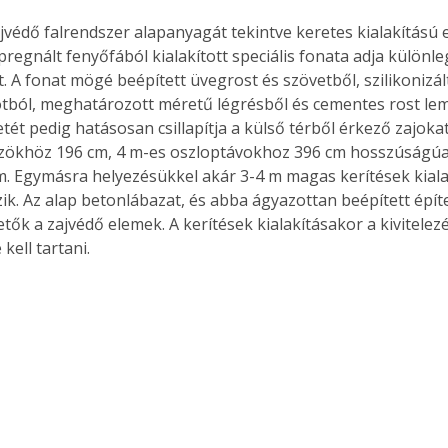
jvédő falrendszer alapanyagát tekintve keretes kialakítású e
regnált fenyőfából kialakított speciális fonata adja különle
. A fonat mögé beépített üvegrost és szövetből, szilikonizál
Együtt jobban megéri!
ból, meghatározott méretű légrésből és cementes rost lem
Bővebb információ itt!
tét pedig hatásosan csillapítja a külső térből érkező zajoka
k az
Együtt jobban megéri! A
özökhöz 196 cm, 4 m-es oszloptávokhoz 396 cm hosszúságú
mester
könyvek tetszőleges
m. Egymásra helyezésükkel akár 3-4 m magas kerítések kialak
er Old
párosítással kedvezményes
zik. Az alap betonlábazat, és abba ágyazottan beépített épít
áron, 0 Ft postaköltséggel
etők a zajvédő elemek. A kerítések kialakításakor a kivitelezé
ptapir új,
megrendelhetők!
kell tartani.
és egyedi
tt
lvasására
elefonon
nyelmesen
ben vagy
t is
. Bárhol,
ön élve
ashatók az