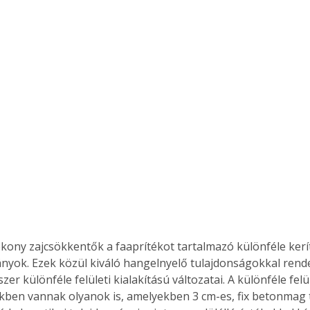
ony zajcsökkentők a faaprítékot tartalmazó különféle kerí
yok. Ezek közül kiváló hangelnyelő tulajdonságokkal rend
zer különféle felületi kialakítású változatai. A különféle fel
kben vannak olyanok is, amelyekben 3 cm-es, fix betonmag ta