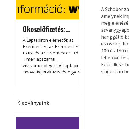
A Schober za
amelynek imp
megjelenését
Okoselőfizetés:
Okoselőfizetés
ásványgyapot
Ezermester Extra
hanggátló be
A Laptapiron elérhetők az
A Laptapiron elérhető
es oszlop k
Ezermester, az Ezermester
Ezermester, az Ezer
100 és 150 c
Extra és az Ezermester Old
Extra és az Ezermest
lehetővé tes
Timer lapszámai,
Timer lapszámai,
közé illeszth
visszamenőleg is! A Laptapir új,
visszamenőleg is! A La
szigorúan be 
innovatív, praktikus és egyedi
innovatív, praktikus 
megoldás a nyomtatott
megoldás a nyomtato
magazinok digitális olvasására
magazinok digitális o
számítógépen, okostelefonon
számítógépen, okost
vagy táblagépen. Kényelmesen
vagy táblagépen. Ké
Kiadványaink
az otthonában, útközben vagy
az otthonában, útköz
nyaralás, pihenés alatt is
nyaralás, pihenés alat
elérhetők lapszámaink. Bárhol,
elérhetők lapszámaink
bármikor, akár külföldön élve
bármikor, akár külföld
vagy dolgozva is olvashatók az
vagy dolgozva is olv