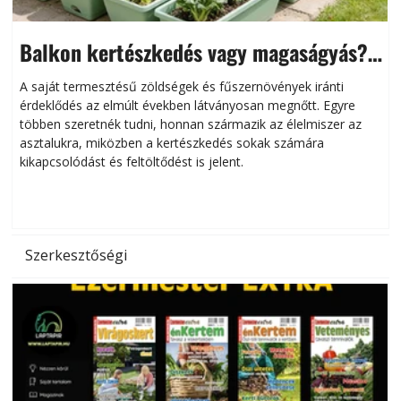
Balkon kertészkedés vagy magaságyás?
Helytakarékos kertészkedés
A saját termesztésű zöldségek és fűszernövények iránti
érdeklődés az elmúlt években látványosan megnőtt. Egyre
többen szeretnék tudni, honnan származik az élelmiszer az
l
asztalukra, miközben a kertészkedés sokak számára
kikapcsolódást és feltöltődést is jelent.
é
d
Szerkesztőségi