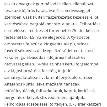
kezelt anyagnak gombásodás ellen, ellenállóvá 
teszi az időjárás hatásaival és a nedvességgel 
szemben. Csak kültéri faszerkezetek kezelésére, pl. 
kerítésekhez, pergolákhoz stb. ajánljuk. Felhordása 
ecseteléssel, merítéssel történhet. 0,75 liter kétszeri 
festésnél kb. 4,5 m2-re elegendő. A Xyladecor 
oldószeres falazúr alkidgyanta alapú, színes, 
favédő vékonylazúr. Megelőző védelmet biztosít 
kékülés, gombásodás, időjárási hatások és 
nedvesség ellen. 14 féle színben kerül forgalomba, 
a világosbarnától a feketéig terjedő 
színárnyalatokban, valamint fenyőzöld színben. 
Általános kültéri alkalmazásra; faházak, 
tetőtúlnyúlások, falburkolatok, kapuk, kerítések, 
pergolák, erkélyek stb. védelmére ajánljuk. 
Felhordása ecseteléssel történjen. 0,75 liter kétszeri 