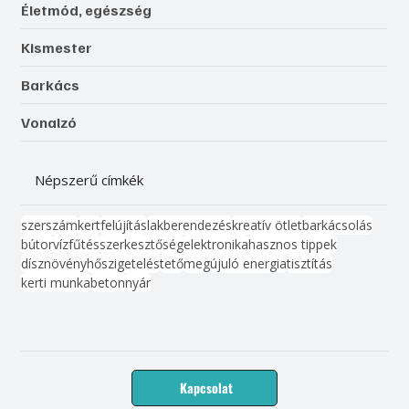
Életmód, egészség
Kismester
Barkács
Vonalzó
Népszerű címkék
szerszám
kert
felújítás
lakberendezés
kreatív ötlet
barkácsolás
bútor
víz
fűtés
szerkesztőség
elektronika
hasznos tippek
dísznövény
hőszigetelés
tető
megújuló energia
tisztítás
kerti munka
beton
nyár
Kapcsolat