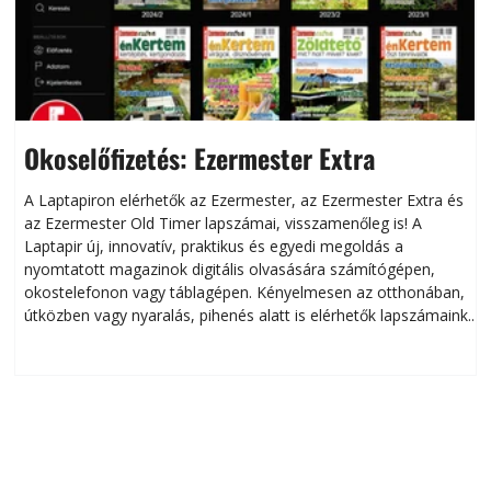
Okoselőfizetés: Ezermester Extra
A Laptapiron elérhetők az Ezermester, az Ezermester Extra és
az Ezermester Old Timer lapszámai, visszamenőleg is! A
Laptapir új, innovatív, praktikus és egyedi megoldás a
L
nyomtatott magazinok digitális olvasására számítógépen,
okostelefonon vagy táblagépen. Kényelmesen az otthonában,
útközben vagy nyaralás, pihenés alatt is elérhetők lapszámaink.
ú
Bárhol, bármikor, akár külföldön élve vagy dolgozva is
B
olvashatók az Ezermester lapszámai. A Laptapir kényelmes
megoldás, mert: – t