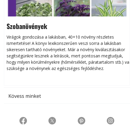
Szobanövények
Virágok gondozása a lakásban, 40+10 növény részletes
ismertetése! A könyv lexikonszerűen veszi sorra a lakásban
s
sikeresen tart­ha­tó növényeket. Már a növény kiválasztásakor
h
segítségünkre lesznek a leírások, mert pontosan megtudjuk,
k
hogy milyen körülményekre (hőmérséklet, páratartalom stb.) van
szüksége a növénynek az egészséges fejlődéshez.
t
Kövess minket