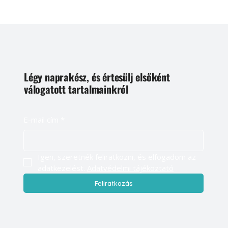
Légy naprakész, és értesülj elsőként
válogatott tartalmainkról
E-mail cím
*
Igen, szeretnék feliratkozni, és elfogadom az 
adatkezelést. 
Adatvédelmi tájékoztató
Feliratkozás