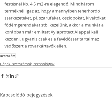
festésnél kb. 4,5 m2-re elegendő. Mindhárom 
terméknél igaz az, hogy amennyiben teherhordó 
szerkezeteket, pl. szarufákat, oszlopokat, kiváltókat, 
födémgerendákat stb. kezelünk, akkor a munkát a 
korábban már említett Xylaprotect Alappal kell 
kezdeni, ugyanis csak ez a favédőszer tartalmaz 
védőszert a rovarkártevők ellen.
szerszám
Gépek, szerszámok, technológiák
Kapcsolódó bejegyzések