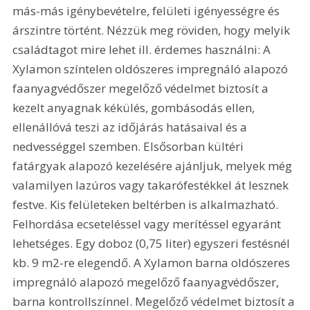
más-más igénybevételre, felületi igényességre és 
árszintre történt. Nézzük meg röviden, hogy melyik 
családtagot mire lehet ill. érdemes használni: A 
Xylamon színtelen oldószeres impregnáló alapozó 
faanyagvédőszer megelőző védelmet biztosít a 
kezelt anyagnak kékülés, gombásodás ellen, 
ellenállóvá teszi az időjárás hatásaival és a 
nedvességgel szemben. Elsősorban kültéri 
fatárgyak alapozó kezelésére ajánljuk, melyek még 
valamilyen lazúros vagy takarófestékkel át lesznek 
festve. Kis felületeken beltérben is alkalmazható. 
Felhordása ecseteléssel vagy merítéssel egyaránt 
lehetséges. Egy doboz (0,75 liter) egyszeri festésnél 
kb. 9 m2-re elegendő. A Xylamon barna oldószeres 
impregnáló alapozó megelőző faanyagvédőszer, 
barna kontrollszínnel. Megelőző védelmet biztosít a 