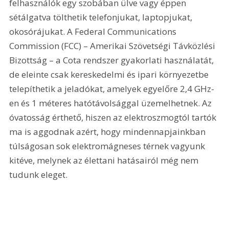
felhasználók egy szobában ülve vagy éppen 
sétálgatva tölthetik telefonjukat, laptopjukat, 
okosórájukat. A Federal Communications 
Commission (FCC) – Amerikai Szövetségi Távközlési 
Bizottság – a Cota rendszer gyakorlati használatát, 
de eleinte csak kereskedelmi és ipari környezetbe 
telepíthetik a jeladókat, amelyek egyelőre 2,4 GHz-
en és 1 méteres hatótávolsággal üzemelhetnek. Az 
óvatosság érthető, hiszen az elektroszmogtól tartók 
ma is aggodnak azért, hogy mindennapjainkban 
túlságosan sok elektromágneses térnek vagyunk 
kitéve, melynek az élettani hatásairól még nem 
tudunk eleget.