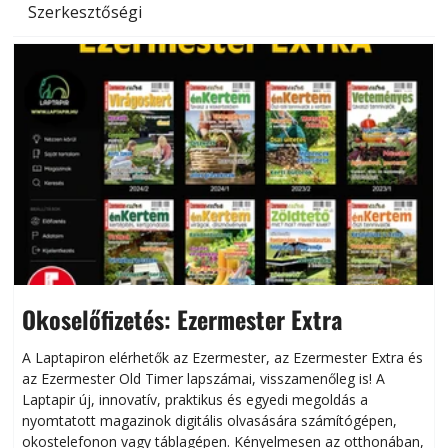
Szerkesztőségi
Okoselőfizetés: Ezermester Extra
A Laptapiron elérhetők az Ezermester, az Ezermester Extra és
az Ezermester Old Timer lapszámai, visszamenőleg is! A
Laptapir új, innovatív, praktikus és egyedi megoldás a
L
nyomtatott magazinok digitális olvasására számítógépen,
okostelefonon vagy táblagépen. Kényelmesen az otthonában,