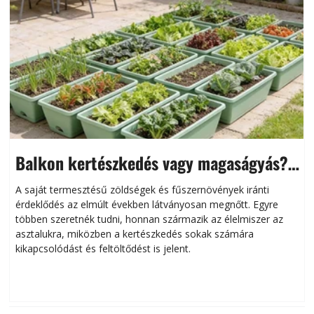
Balkon kertészkedés vagy magaságyás?
Helytakarékos kertészkedés
A saját termesztésű zöldségek és fűszernövények iránti
érdeklődés az elmúlt években látványosan megnőtt. Egyre
többen szeretnék tudni, honnan származik az élelmiszer az
l
asztalukra, miközben a kertészkedés sokak számára
kikapcsolódást és feltöltődést is jelent.
é
d