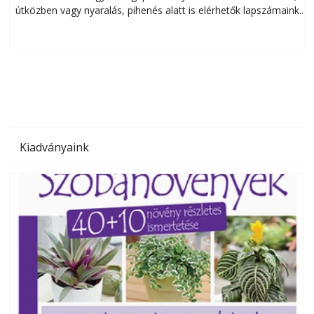
útközben vagy nyaralás, pihenés alatt is elérhetők lapszámaink.
ú
Bárhol, bármikor, akár külföldön élve vagy dolgozva is
B
olvashatók az Ezermester lapszámai. A Laptapir kényelmes
megoldás, mert: – t
Kiadványaink