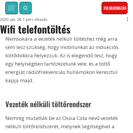
FELIRATKOZÁS
2020. jan. 28.
1 perc olvasás
Wifi telefontöltés
Nemsokára a vezeték nélküli töltéshez még arra 
sem lesz szükség, hogy mobilunkat az indukciós 
töltődokkra helyezzük. Az is elegendő lesz, hogy 
egy helyiségben tartózkodunk vele, és a töltő 
energiát rádiófrekvenciás hullámokon keresztül 
kapja majd.
Vezeték nélküli töltőrendszer
Nemrég mutatták be az Ossia Cota nevű vezeték 
nélküli töltőrendszerét, melynek segítségével a 