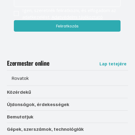
Igen, szeretnék feliratkozni, és elfogadom az 
adatkezelést. 
Adatvédelmi tájékoztató
Feliratkozás
Ezermester online
Lap tetejére
Rovatok
Közérdekű
Újdonságok, érdekességek
Bemutatjuk
Gépek, szerszámok, technológiák