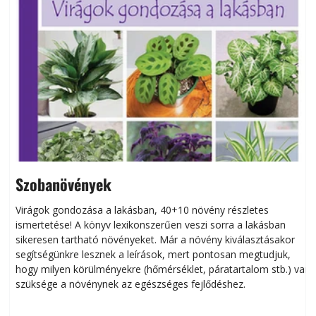
Szobanövények
Virágok gondozása a lakásban, 40+10 növény részletes
ismertetése! A könyv lexikonszerűen veszi sorra a lakásban
s
sikeresen tart­ha­tó növényeket. Már a növény kiválasztásakor
h
segítségünkre lesznek a leírások, mert pontosan megtudjuk,
k
hogy milyen körülményekre (hőmérséklet, páratartalom stb.) van
szüksége a növénynek az egészséges fejlődéshez.
t