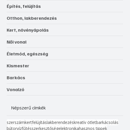
Építés, felújítás
Otthon, lakberendezés
Kert, növényápolás
Női vonal
Életmód, egészség
Kismester
Barkács
Vonalzó
Népszerű címkék
szerszám
kert
felújítás
lakberendezés
kreatív ötlet
barkácsolás
bútor
víz
fűtés
szerkesztőség
elektronika
hasznos tippek