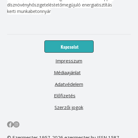
dísznövény
hőszigetelés
tető
megújuló energia
tisztítás
kerti munka
beton
nyár
Kapcsolat
Impresszum
Médiaajánlat
Adatvédelem
Előfizetés
Szerzői jogok
© Ezermester 1957-2026 ezermester.hu ISSN 1587-