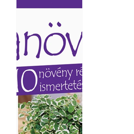
Ezermester lapszámai. A
Ezermester lapszámai
Laptapir kényelmes megoldás,
Laptapir kényelmes 
mert: – t
mert: – t
Kültéri hűtés: ho
a teraszt és a ker