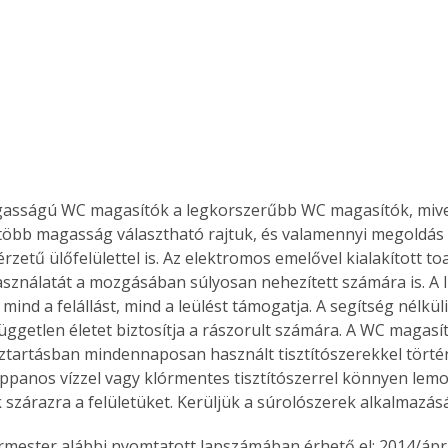
gasságú WC magasítók a legkorszerűbb WC magasítók, mive
több magasság választható rajtuk, és valamennyi megoldás 
zetű ülőfelülettel is. Az elektromos emelővel kialakított toal
asználatát a mozgásában súlyosan nehezített számára is. A l
ind a felállást, mind a leülést támogatja. A segítség nélküli 
független életet biztosítja a rászorult számára. A WC magasí
háztartásban mindennaposan használt tisztítószerekkel törté
appanos vízzel vagy klórmentes tisztítószerrel könnyen lemos
k szárazra a felületüket. Kerüljük a súrolószerek alkalmazásá
ermester alábbi nyomtatott lapszámában érhető el: 2014/ápril