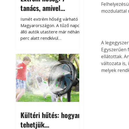
Felhelyezésü
tanács, amivel
mozdulattal
megóvhatjuk
Ismét extrém hőség várható
autónkat a nyári
Magyarországon. A tűző napon
álló autók utastere már néhány
károktól
perc alatt rendkívül
A legegyszer
felmelegszik, és rövid időn belül
Egyszerűen f
akár a 60-70 °C-ot is
ellátottak. 
megközelítheti. Ez nemcsak a
változata is,
beszállást teszi kellemetlenné,
hanem az autó állapotára és a
melyek rendk
benne hagyott tárgyakra is
káros hatással lehet. Néhány
egyszerű óvintézkedéssel
azonban jelentősen
csökkenthetjük a hőség káros
hatásait.
Kültéri hűtés: hogyan
tehetjük