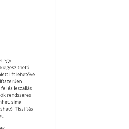
l egy 
kiegészíthető 
ett lift lehetővé 
iftszerűen 
fel és leszállás 
tók rendszeres 
nhet, sima 
ható. Tisztítás 
t.
is.