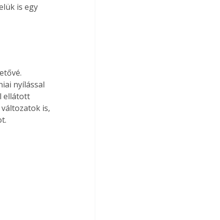
lük is egy 
etővé. 
ai nyílással 
ellátott 
változatok is, 
t.