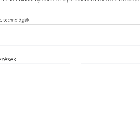
, technológiák
yzések