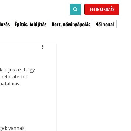
FELIRATKOZÁS
dezés
Építés, felújítás
Kert, növényápolás
Női vonal
ciójuk az, hogy 
nehezítettek 
 hatalmas 
gek vannak. 