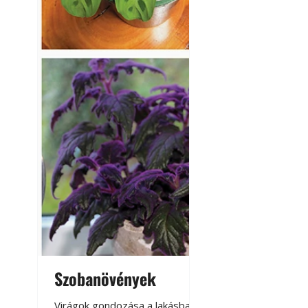
Szobanövények
Virágoskert: k
teraszon, laká
Virágok gondozása a lakásban,