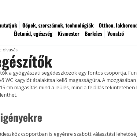
utatjuk
Gépek, szerszámok, technológiák
Otthon, lakberen
Életmód, egészség
Kismester
Barkács
Vonalzó
c olvasás
egészítők
ók a gyógyászati segédeszközök egy fontos csoportja. Funk
ő WC kagylót átalakítsa kellő magasságúra. A mozgásában 
15 cm magasítás mind a leülés, mind a felállás tekintetében
lenthet.
 igényekre
deszköz csoportban is egyénre szabott választási lehetősé