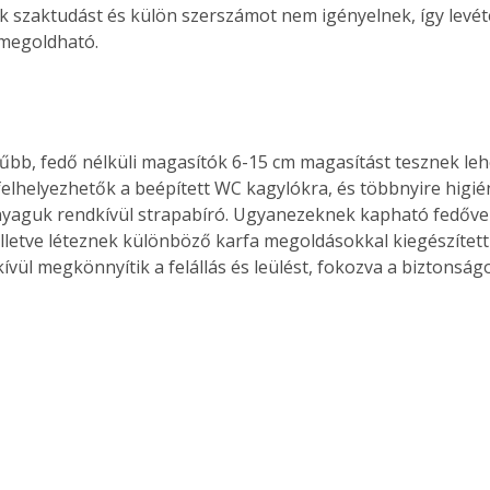
k szaktudást és külön szerszámot nem igényelnek, így levéte
 megoldható.
űbb, fedő nélküli magasítók 6-15 cm magasítást tesznek leh
elhelyezhetők a beépített WC kagylókra, és többnyire higiéni
Anyaguk rendkívül strapabíró. Ugyanezeknek kapható fedővel 
 illetve léteznek különböző karfa megoldásokkal kiegészített 
ívül megkönnyítik a felállás és leülést, fokozva a biztonságo