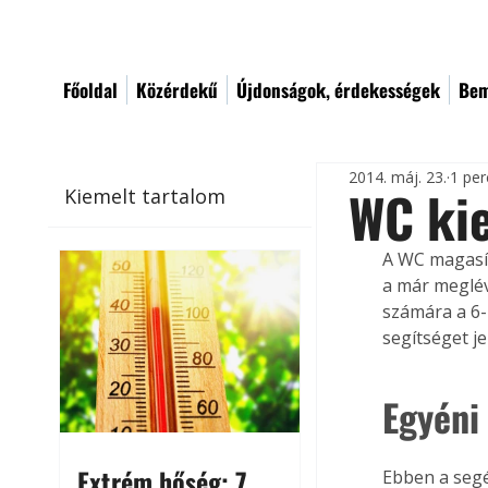
Főoldal
Közérdekű
Újdonságok, érdekességek
Bem
2014. máj. 23.
1 per
WC ki
Kiemelt tartalom
A WC magasít
a már meglév
számára a 6-
segítséget je
Egyéni
Extrém hőség: 7
Ebben a segé