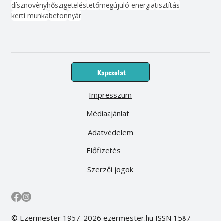
dísznövény
hőszigetelés
tető
megújuló energia
tisztítás
kerti munka
beton
nyár
Kapcsolat
Impresszum
Médiaajánlat
Adatvédelem
Előfizetés
Szerzői jogok
© Ezermester 1957-2026 ezermester.hu ISSN 1587-