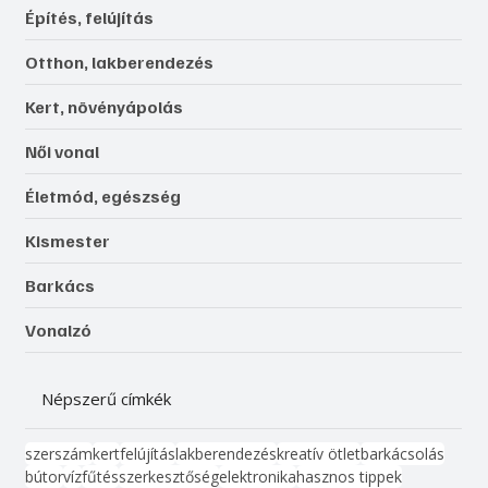
Építés, felújítás
Otthon, lakberendezés
Kert, növényápolás
Női vonal
Életmód, egészség
Kismester
Barkács
Vonalzó
Népszerű címkék
szerszám
kert
felújítás
lakberendezés
kreatív ötlet
barkácsolás
bútor
víz
fűtés
szerkesztőség
elektronika
hasznos tippek