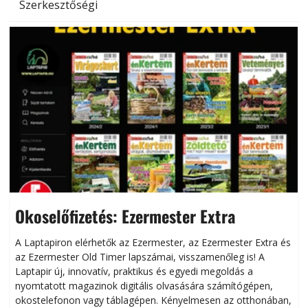
Szerkesztőségi
Okoselőfizetés: Ezermester Extra
A Laptapiron elérhetők az Ezermester, az Ezermester Extra és
az Ezermester Old Timer lapszámai, visszamenőleg is! A
Laptapir új, innovatív, praktikus és egyedi megoldás a
L
nyomtatott magazinok digitális olvasására számítógépen,
okostelefonon vagy táblagépen. Kényelmesen az otthonában,