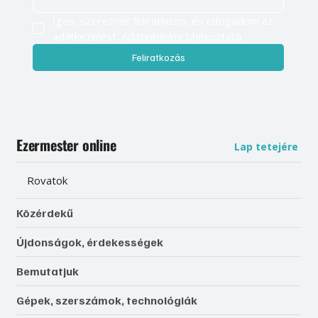
Igen, szeretnék feliratkozni, és elfogadom az 
adatkezelést. 
Adatvédelmi tájékoztató
Feliratkozás
Ezermester online
Lap tetejére
Rovatok
Közérdekű
Újdonságok, érdekességek
Bemutatjuk
Gépek, szerszámok, technológiák