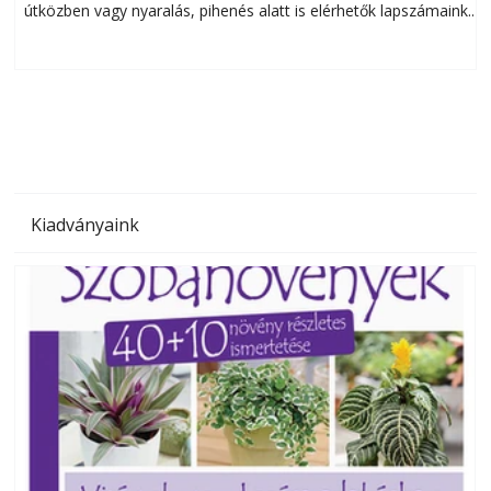
útközben vagy nyaralás, pihenés alatt is elérhetők lapszámaink.
ú
Bárhol, bármikor, akár külföldön élve vagy dolgozva is
B
olvashatók az Ezermester lapszámai. A Laptapir kényelmes
megoldás, mert: – t
Kiadványaink