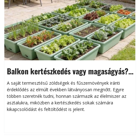
Balkon kertészkedés vagy magaságyás?
Helytakarékos kertészkedés
A saját termesztésű zöldségek és fűszernövények iránti
érdeklődés az elmúlt években látványosan megnőtt. Egyre
többen szeretnék tudni, honnan származik az élelmiszer az
l
asztalukra, miközben a kertészkedés sokak számára
kikapcsolódást és feltöltődést is jelent.
é
d