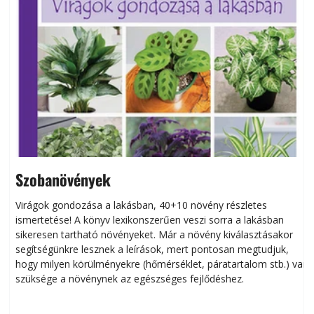
Szobanövények
Virágok gondozása a lakásban, 40+10 növény részletes
ismertetése! A könyv lexikonszerűen veszi sorra a lakásban
s
sikeresen tart­ha­tó növényeket. Már a növény kiválasztásakor
h
segítségünkre lesznek a leírások, mert pontosan megtudjuk,
k
hogy milyen körülményekre (hőmérséklet, páratartalom stb.) van
szüksége a növénynek az egészséges fejlődéshez.
t