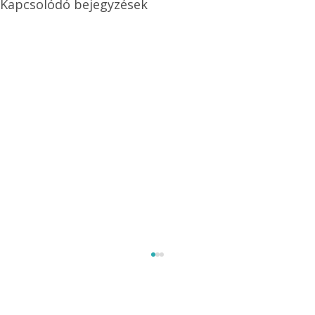
Kapcsolódó bejegyzések
Méretezett kétéltű antenna
Az Ezermester 1980/9. számában bemutatott
"Kétéltű antenna" nagy érdeklődést váltott ki.