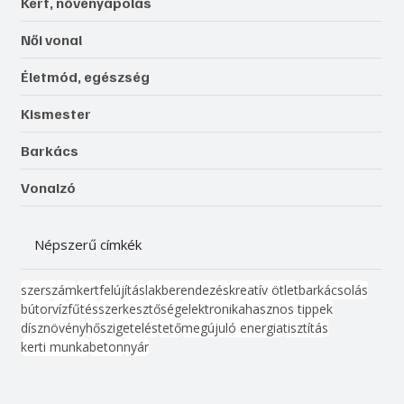
Kert, növényápolás
Női vonal
Életmód, egészség
Kismester
Barkács
Vonalzó
Népszerű címkék
szerszám
kert
felújítás
lakberendezés
kreatív ötlet
barkácsolás
bútor
víz
fűtés
szerkesztőség
elektronika
hasznos tippek
dísznövény
hőszigetelés
tető
megújuló energia
tisztítás
kerti munka
beton
nyár