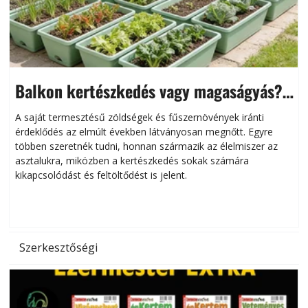
Balkon kertészkedés vagy magaságyás?
Helytakarékos kertészkedés
A saját termesztésű zöldségek és fűszernövények iránti
érdeklődés az elmúlt években látványosan megnőtt. Egyre
többen szeretnék tudni, honnan származik az élelmiszer az
l
asztalukra, miközben a kertészkedés sokak számára
kikapcsolódást és feltöltődést is jelent.
é
d
Szerkesztőségi