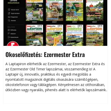
Okoselőfizetés: Ezermester Extra
A Laptapiron elérhetők az Ezermester, az Ezermester Extra és
az Ezermester Old Timer lapszámai, visszamenőleg is! A
Laptapir új, innovatív, praktikus és egyedi megoldás a
L
nyomtatott magazinok digitális olvasására számítógépen,
okostelefonon vagy táblagépen. Kényelmesen az otthonában,
útközben vagy nyaralás, pihenés alatt is elérhetők lapszámaink.
ú
Bárhol, bármikor, akár külföldön élve vagy dolgozva is
B
olvashatók az Ezermester lapszámai. A Laptapir kényelmes
megoldás, mert: – t