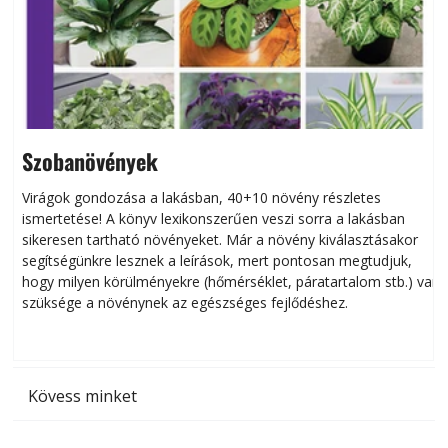
Szobanövények
Virágok gondozása a lakásban, 40+10 növény részletes
ismertetése! A könyv lexikonszerűen veszi sorra a lakásban
s
sikeresen tart­ha­tó növényeket. Már a növény kiválasztásakor
h
segítségünkre lesznek a leírások, mert pontosan megtudjuk,
k
hogy milyen körülményekre (hőmérséklet, páratartalom stb.) van
szüksége a növénynek az egészséges fejlődéshez.
t
Kövess minket