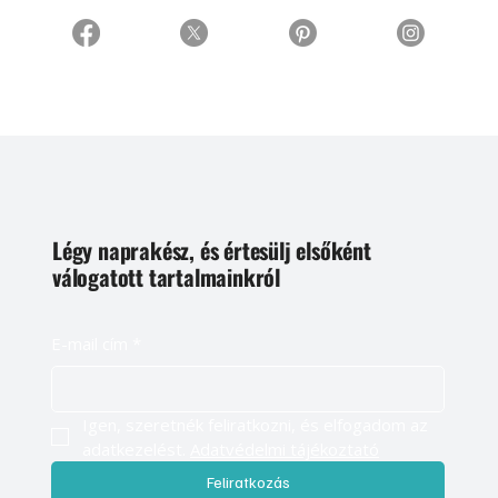
Légy naprakész, és értesülj elsőként
válogatott tartalmainkról
E-mail cím
*
Igen, szeretnék feliratkozni, és elfogadom az 
adatkezelést. 
Adatvédelmi tájékoztató
Feliratkozás