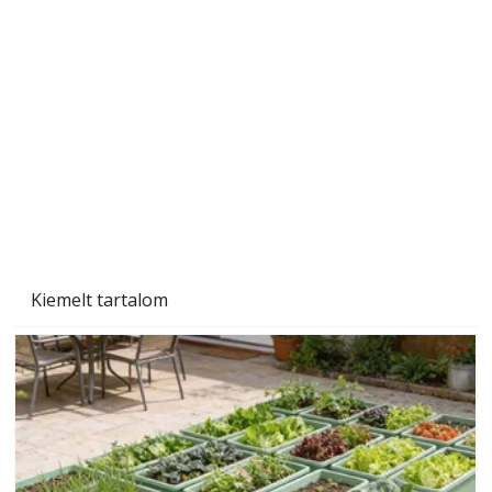
Szerzőjéhez sokan fordultak levelükkel és
személyesen is. Önzetlenül segített
mindenkinek, így több helyhez köt
Kiemelt tartalom