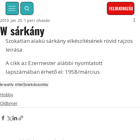
FELIRATKOZÁS
2010. jan. 25.
1 perc olvasás
W sárkány
Szokatlan alakú sárkány elkészítésének rövid rajzos 
leírása. 
A cikk az Ezermester alábbi nyomtatott 
lapszámában érhető el: 1958/március.
kreatív ötlet
barkácsolás
Hobby
Oldtimer