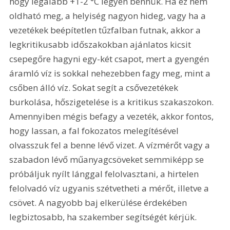
hogy legalább +1-2 °C legyen bennük. Ha ez nem 
oldható meg, a helyiség nagyon hideg, vagy ha a 
vezetékek beépítetlen tűzfalban futnak, akkor a 
legkritikusabb időszakokban ajánlatos kicsit 
csepegőre hagyni egy-két csapot, mert a gyengén 
áramló víz is sokkal nehezebben fagy meg, mint a 
csőben álló víz. Sokat segít a csővezetékek 
burkolása, hőszigetelése is a kritikus szakaszokon. 
Amennyiben mégis befagy a vezeték, akkor fontos, 
hogy lassan, a fal fokozatos melegítésével 
olvasszuk fel a benne lévő vizet. A vízmérőt vagy a 
szabadon lévő műanyagcsöveket semmiképp se 
próbáljuk nyílt lánggal felolvasztani, a hirtelen 
felolvadó víz ugyanis szétvetheti a mérőt, illetve a 
csövet. A nagyobb baj elkerülése érdekében 
legbiztosabb, ha szakember segítségét kérjük. 