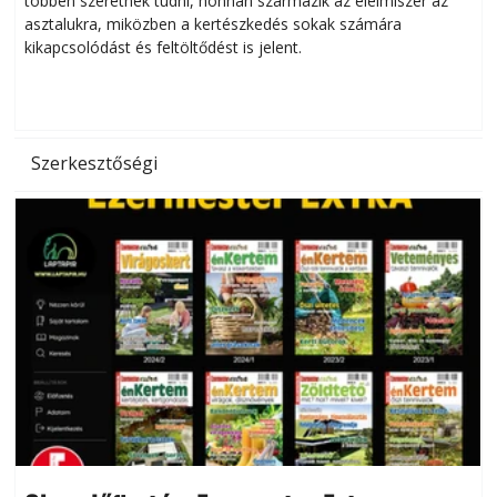
többen szeretnék tudni, honnan származik az élelmiszer az
l
asztalukra, miközben a kertészkedés sokak számára
kikapcsolódást és feltöltődést is jelent.
é
d
Szerkesztőségi