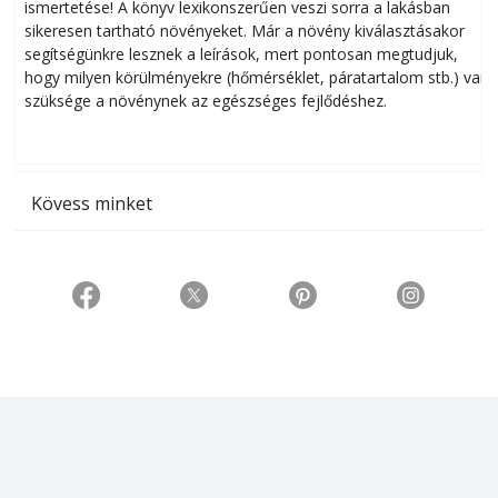
ismertetése! A könyv lexikonszerűen veszi sorra a lakásban
s
sikeresen tart­ha­tó növényeket. Már a növény kiválasztásakor
h
segítségünkre lesznek a leírások, mert pontosan megtudjuk,
k
hogy milyen körülményekre (hőmérséklet, páratartalom stb.) van
szüksége a növénynek az egészséges fejlődéshez.
t
Kövess minket