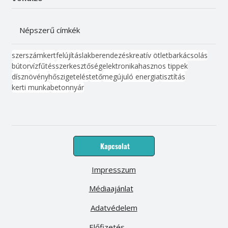
Népszerű címkék
szerszám
kert
felújítás
lakberendezés
kreatív ötlet
barkácsolás
bútor
víz
fűtés
szerkesztőség
elektronika
hasznos tippek
dísznövény
hőszigetelés
tető
megújuló energia
tisztítás
kerti munka
beton
nyár
Kapcsolat
Impresszum
Médiaajánlat
Adatvédelem
Előfizetés