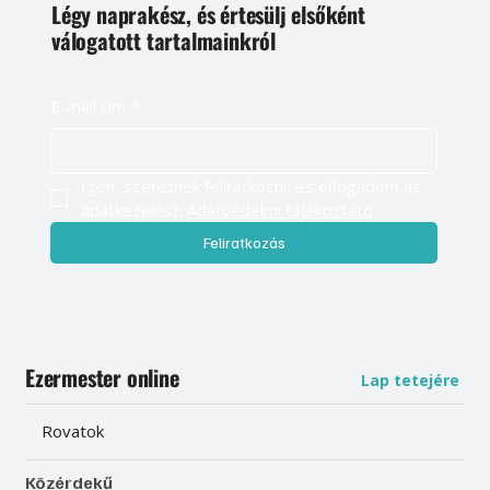
Légy naprakész, és értesülj elsőként
válogatott tartalmainkról
E-mail cím
*
Igen, szeretnék feliratkozni, és elfogadom az 
adatkezelést. 
Adatvédelmi tájékoztató
Feliratkozás
Ezermester online
Lap tetejére
Rovatok
Közérdekű