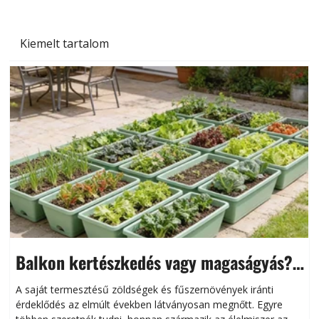
Kiemelt tartalom
Balkon kertészkedés vagy magaságyás?
Helytakarékos kertészkedés
A saját termesztésű zöldségek és fűszernövények iránti
érdeklődés az elmúlt években látványosan megnőtt. Egyre