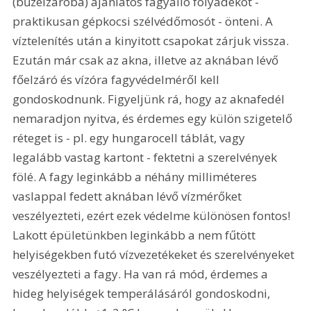
(bűzelzáróba) ajánlatos fagyálló folyadékot - 
praktikusan gépkocsi szélvédőmosót - önteni. A 
víztelenítés után a kinyitott csapokat zárjuk vissza. 
Ezután már csak az akna, illetve az aknában lévő 
főelzáró és vízóra fagyvédelméről kell 
gondoskodnunk. Figyeljünk rá, hogy az aknafedél 
nemaradjon nyitva, és érdemes egy külön szigetelő 
réteget is - pl. egy hungarocell táblát, vagy 
legalább vastag kartont - fektetni a szerelvények 
fölé. A fagy leginkább a néhány milliméteres 
vaslappal fedett aknában lévő vízmérőket 
veszélyezteti, ezért ezek védelme különösen fontos! 
Lakott épületünkben leginkább a nem fűtött 
helyiségekben futó vízvezetékeket és szerelvényeket 
veszélyezteti a fagy. Ha van rá mód, érdemes a 
hideg helyiségek temperálásáról gondoskodni, 