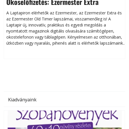
Okoselőfizetés: Ezermester Extra
A Laptapiron elérhetők az Ezermester, az Ezermester Extra és
az Ezermester Old Timer lapszámai, visszamenőleg is! A
Laptapir új, innovatív, praktikus és egyedi megoldás a
L
nyomtatott magazinok digitális olvasására számítógépen,
okostelefonon vagy táblagépen. Kényelmesen az otthonában,
útközben vagy nyaralás, pihenés alatt is elérhetők lapszámaink.
ú
Bárhol, bármikor, akár külföldön élve vagy dolgozva is
B
olvashatók az Ezermester lapszámai. A Laptapir kényelmes
megoldás, mert: – t
Kiadványaink