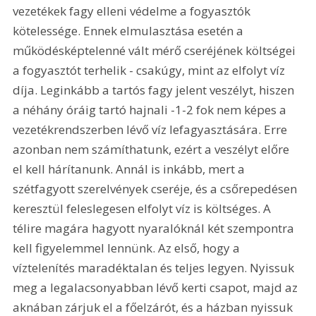
vezetékek fagy elleni védelme a fogyasztók 
kötelessége. Ennek elmulasztása esetén a 
működésképtelenné vált mérő cseréjének költségei 
a fogyasztót terhelik - csakúgy, mint az elfolyt víz 
díja. Leginkább a tartós fagy jelent veszélyt, hiszen 
a néhány óráig tartó hajnali -1-2 fok nem képes a 
vezetékrendszerben lévő víz lefagyasztására. Erre 
azonban nem számíthatunk, ezért a veszélyt előre 
el kell hárítanunk. Annál is inkább, mert a 
szétfagyott szerelvények cseréje, és a csőrepedésen 
keresztül feleslegesen elfolyt víz is költséges. A 
télire magára hagyott nyaralóknál két szempontra 
kell figyelemmel lennünk. Az első, hogy a 
víztelenítés maradéktalan és teljes legyen. Nyissuk 
meg a legalacsonyabban lévő kerti csapot, majd az 
aknában zárjuk el a főelzárót, és a házban nyissuk 