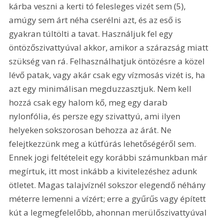
kárba veszni a kerti tó felesleges vizét sem (5), 
amúgy sem árt néha cserélni azt, és az eső is 
gyakran túltölti a tavat. Használjuk fel egy 
öntözőszivattyúval akkor, amikor a szárazság miatt 
szükség van rá. Felhasználhatjuk öntözésre a közel 
lévő patak, vagy akár csak egy vízmosás vizét is, ha 
azt egy minimálisan megduzzasztjuk. Nem kell 
hozzá csak egy halom kő, meg egy darab 
nylonfólia, és persze egy szivattyú, ami ilyen 
helyeken sokszorosan behozza az árát. Ne 
felejtkezzünk meg a kútfúrás lehetőségéről sem. 
Ennek jogi feltételeit egy korábbi számunkban már 
megírtuk, itt most inkább a kivitelezéshez adunk 
ötletet. Magas talajvíznél sokszor elegendő néhány 
méterre lemenni a vízért; erre a gyűrűs vagy épített 
kút a legmegfelelőbb, ahonnan merülőszivattyúval 