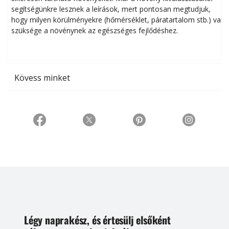
segítségünkre lesznek a leírások, mert pontosan megtudjuk,
k
hogy milyen körülményekre (hőmérséklet, páratartalom stb.) van
szüksége a növénynek az egészséges fejlődéshez.
t
Kövess minket
Légy naprakész, és értesülj elsőként