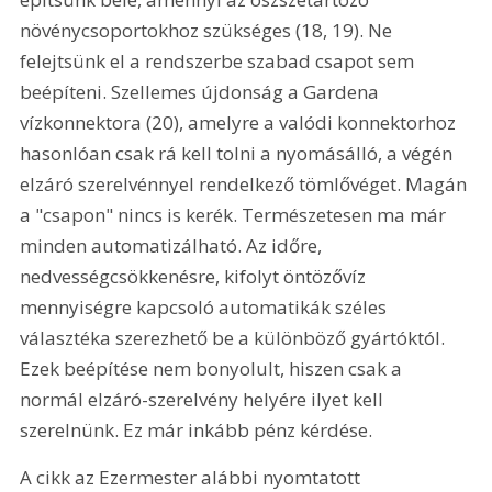
növénycsoportokhoz szükséges (18, 19). Ne 
felejtsünk el a rendszerbe szabad csapot sem 
beépíteni. Szellemes újdonság a Gardena 
vízkonnektora (20), amelyre a valódi konnektorhoz 
hasonlóan csak rá kell tolni a nyomásálló, a végén 
elzáró szerelvénnyel rendelkező tömlővéget. Magán 
a "csapon" nincs is kerék. Természetesen ma már 
minden automatizálható. Az időre, 
nedvességcsökkenésre, kifolyt öntözővíz 
mennyiségre kapcsoló automatikák széles 
választéka szerezhető be a különböző gyártóktól. 
Ezek beépítése nem bonyolult, hiszen csak a 
normál elzáró-szerelvény helyére ilyet kell 
szerelnünk. Ez már inkább pénz kérdése.
A cikk az Ezermester alábbi nyomtatott 