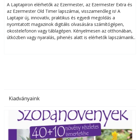
A Laptapiron elérhetők az Ezermester, az Ezermester Extra és
az Ezermester Old Timer lapszámai, visszamenőleg is! A
Laptapir új, innovatív, praktikus és egyedi megoldás a
L
nyomtatott magazinok digitális olvasására számítógépen,
okostelefonon vagy táblagépen. Kényelmesen az otthonában,
útközben vagy nyaralás, pihenés alatt is elérhetők lapszámaink.
ú
Bárhol, bármikor, akár külföldön élve vagy dolgozva is
B
olvashatók az Ezermester lapszámai. A Laptapir kényelmes
megoldás, mert: – t
Kiadványaink