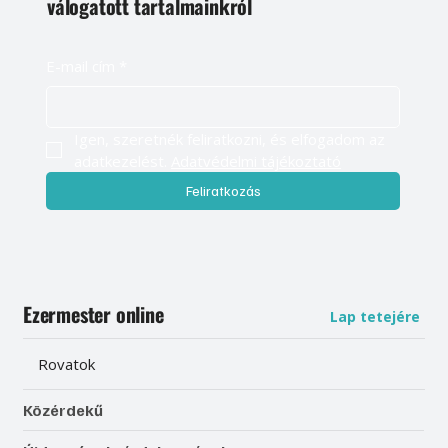
válogatott tartalmainkról
E-mail cím
*
Igen, szeretnék feliratkozni, és elfogadom az 
adatkezelést. 
Adatvédelmi tájékoztató
Feliratkozás
Ezermester online
Lap tetejére
Rovatok
Közérdekű