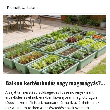
Kiemelt tartalom
Balkon kertészkedés vagy magaságyás?
Helytakarékos kertészkedés
A saját termesztésű zöldségek és fűszernövények iránti
érdeklődés az elmúlt években látványosan megnőtt. Egyre
többen szeretnék tudni, honnan származik az élelmiszer az
l
asztalukra, miközben a kertészkedés sokak számára