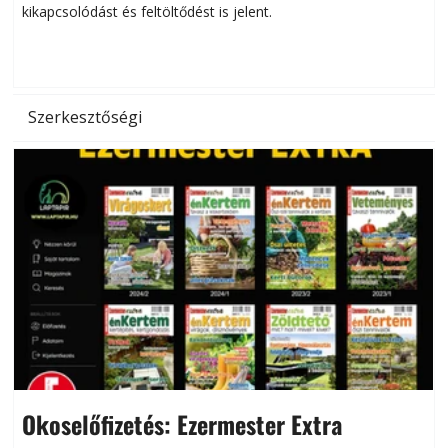
kikapcsolódást és feltöltődést is jelent.
é
d
Szerkesztőségi
Okoselőfizetés: Ezermester Extra