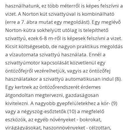
használhatunk, ez több méterről is képes felszívni a 
vizet. A Norton kút szivattyúval is kombinálható 
(erre a 7. ábra mutat egy megoldást). Egy meglévő 
Norton-kútra sokhelyütt utólag is telepíthető 
szivattyú, ezek 6-8 m-ről is képesek felszívni a vizet. 
Kicsit költségesebb, de nagyon praktikus megoldás 
a vízautomata szivattyú használata. Ennél a 
szivattyúmotor kapcsolását közvetlenül egy 
öntözőfejről vezérelhetjük, vagyis az öntözőfej 
használatakor a szivattyú automatikusan indul (8). 
Egy kertnek az öntözőrendszerét érdemes 
átgondoltan megtervezni, gazdaságosan 
kivitelezni. A nagyobb gyepfelületekhez a kör- (9) 
vagy a négyszög-esőztetők (10) a megfelelő 
eszközök, az egyéb növényeket - bokrokat, 
virágágyásokat, haszonnövényeket - célzottan, 