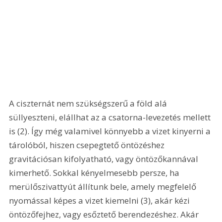
A ciszternát nem szükségszerű a föld alá 
süllyeszteni, elállhat az a csatorna-levezetés mellett 
is (2). Így még valamivel könnyebb a vizet kinyerni a 
tárolóból, hiszen csepegtető öntözéshez 
gravitációsan kifolyatható, vagy öntözőkannával 
kimerhető. Sokkal kényelmesebb persze, ha 
merülőszivattyút állítunk bele, amely megfelelő 
nyomással képes a vizet kiemelni (3), akár kézi 
öntözőfejhez, vagy esőztető berendezéshez. Akár 