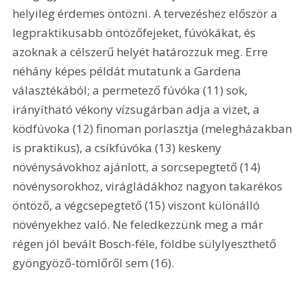
helyileg érdemes öntözni. A tervezéshez először a 
legpraktikusabb öntözőfejeket, fúvókákat, és 
azoknak a célszerű helyét határozzuk meg. Erre 
néhány képes példát mutatunk a Gardena 
választékából; a permetező fúvóka (11) sok, 
irányítható vékony vízsugárban adja a vizet, a 
ködfúvoka (12) finoman porlasztja (melegházakban 
is praktikus), a csíkfúvóka (13) keskeny 
növénysávokhoz ajánlott, a sorcsepegtető (14) 
növénysorokhoz, virágládákhoz nagyon takarékos 
öntöző, a végcsepegtető (15) viszont különálló 
növényekhez való. Ne feledkezzünk meg a már 
régen jól bevált Bosch-féle, földbe sülylyeszthető 
gyöngyöző-tömlőről sem (16). 