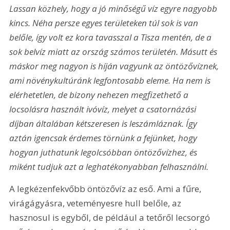
Lassan közhely, hogy a jó minőségű víz egyre nagyobb 
kincs. Néha persze egyes területeken túl sok is van 
belőle, így volt ez kora tavasszal a Tisza mentén, de a 
sok belvíz miatt az ország számos területén. Másutt és 
máskor meg nagyon is híján vagyunk az öntözővíznek, 
ami növénykultúránk legfontosabb eleme. Ha nem is 
elérhetetlen, de bizony nehezen megfizethető a 
locsolásra használt ivóvíz, melyet a csatornázási 
díjban általában kétszeresen is leszámláznak. Így 
aztán igencsak érdemes törnünk a fejünket, hogy 
hogyan juthatunk legolcsóbban öntözővízhez, és 
miként tudjuk azt a leghatékonyabban felhasználni.
A legkézenfekvőbb öntözővíz az eső. Ami a fűre, 
virágágyásra, veteményesre hull belőle, az 
hasznosul is egyből, de például a tetőről lecsorgó 