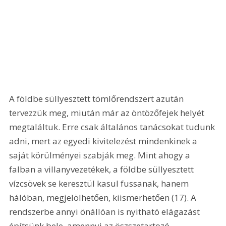
A földbe süllyesztett tömlőrendszert azután 
tervezzük meg, miután már az öntözőfejek helyét 
megtaláltuk. Erre csak általános tanácsokat tudunk 
adni, mert az egyedi kivitelezést mindenkinek a 
saját körülményei szabják meg. Mint ahogy a 
falban a villanyvezetékek, a földbe süllyesztett 
vízcsövek se keresztül kasul fussanak, hanem 
hálóban, megjelölhetően, kiismerhetően (17). A 
rendszerbe annyi önállóan is nyitható elágazást 
építsünk bele, amennyi az öszszetartozó 