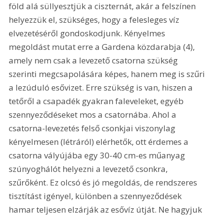
föld alá süllyesztjük a ciszternát, akár a felszínen 
helyezzük el, szükséges, hogy a felesleges víz 
elvezetéséről gondoskodjunk. Kényelmes 
megoldást mutat erre a Gardena közdarabja (4), 
amely nem csak a levezető csatorna szükség 
szerinti megcsapolására képes, hanem meg is szűri 
a lezúduló esővizet. Erre szükség is van, hiszen a 
tetőről a csapadék gyakran faleveleket, egyéb 
szennyeződéseket mos a csatornába. Ahol a 
csatorna-levezetés felső csonkjai viszonylag 
kényelmesen (létráról) elérhetők, ott érdemes a 
csatorna vályújába egy 30-40 cm-es műanyag 
szúnyoghálót helyezni a levezető csonkra, 
szűrőként. Ez olcsó és jó megoldás, de rendszeres 
tisztítást igényel, különben a szennyeződések 
hamar teljesen elzárják az esővíz útját. Ne hagyjuk 