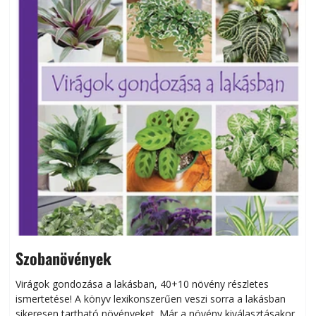
Szobanövények
Virágok gondozása a lakásban, 40+10 növény részletes
ismertetése! A könyv lexikonszerűen veszi sorra a lakásban
s
sikeresen tart­ha­tó növényeket. Már a növény kiválasztásakor
h