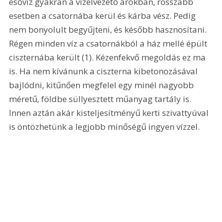
esővíz gyakran a vízelvezető árokban, rosszabb 
esetben a csatornába kerül és kárba vész. Pedig 
nem bonyolult begyűjteni, és később hasznosítani. 
Régen minden víz a csatornákból a ház mellé épült 
ciszternába került (1). Kézenfekvő megoldás ez ma 
is. Ha nem kívánunk a ciszterna kibetonozásával 
bajlódni, kitűnően megfelel egy minél nagyobb 
méretű, földbe süllyesztett műanyag tartály is. 
Innen aztán akár kisteljesítményű kerti szivattyúval 
is öntözhetünk a legjobb minőségű ingyen vízzel. 