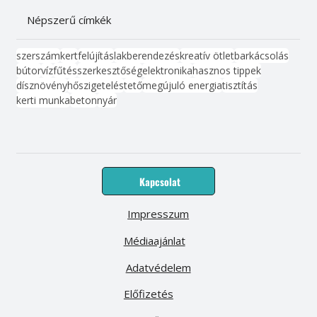
Népszerű címkék
szerszám
kert
felújítás
lakberendezés
kreatív ötlet
barkácsolás
bútor
víz
fűtés
szerkesztőség
elektronika
hasznos tippek
dísznövény
hőszigetelés
tető
megújuló energia
tisztítás
kerti munka
beton
nyár
Kapcsolat
Impresszum
Médiaajánlat
Adatvédelem
Előfizetés