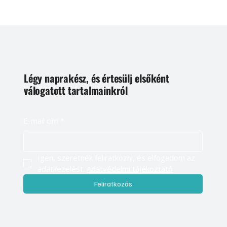
Légy naprakész, és értesülj elsőként
válogatott tartalmainkról
E-mail cím
*
Igen, szeretnék feliratkozni, és elfogadom az 
adatkezelést. 
Adatvédelmi tájékoztató
Feliratkozás