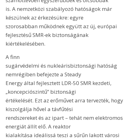
számottevően egyszerűbbek és olcsóbbak

is. A nemzetközi szabályozó hatóságok már 
készülnek az érkezésükre: egyre

szorosabban működnek együtt az új, európai 
fejlesztésű SMR-ek biztonságának

kiértékelésében.
A finn

sugárvédelmi és nukleárisbiztonsági hatóság 
nemrégiben befejezte a Steady

Energy által fejlesztett LDR-50 SMR kezdeti, 
„koncepciószintű” biztonsági

értékelését. Ezt az erőművet arra tervezték, hogy 
kiszolgálja hővel a távfűtési

rendszereket és az ipart – tehát nem elektromos 
energiát állít elő. A reaktor

kialakítása ideálissá teszi a sűrűn lakott városi 