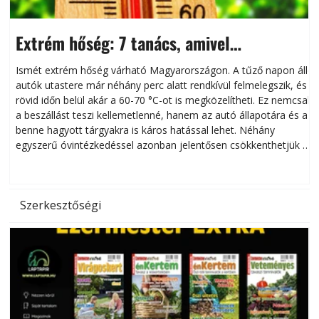
Extrém hőség: 7 tanács, amivel
megóvhatjuk autónkat a nyári károktól
Ismét extrém hőség várható Magyarországon. A tűző napon álló
autók utastere már néhány perc alatt rendkívül felmelegszik, és
rövid időn belül akár a 60-70 °C-ot is megközelítheti. Ez nemcsak
n
a beszállást teszi kellemetlenné, hanem az autó állapotára és a
benne hagyott tárgyakra is káros hatással lehet. Néhány
egyszerű óvintézkedéssel azonban jelentősen csökkenthetjük a
hőség káros hatásait.
l
Szerkesztőségi