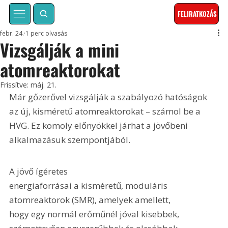
FELIRATKOZÁS
febr. 24.
1 perc olvasás
Vizsgálják a mini
atomreaktorokat
Frissítve:
máj. 21.
Már gőzerővel vizsgálják a szabályozó hatóságok 
az új, kisméretű atomreaktorokat – számol be a 
HVG. Ez komoly előnyökkel járhat a jövőbeni 
alkalmazásuk szempontjából.
A jövő ígéretes

energiaforrásai a kisméretű, moduláris 
atomreaktorok (SMR), amelyek amellett,

hogy egy normál erőműnél jóval kisebbek, 