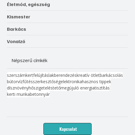
Életmód, egészség
Kismester
Barkács
Vonalzó
Népszerű címkék
szerszám
kert
felújítás
lakberendezés
kreatív ötlet
barkácsolás
bútor
víz
fűtés
szerkesztőség
elektronika
hasznos tippek
dísznövény
hőszigetelés
tető
megújuló energia
tisztítás
kerti munka
beton
nyár
Kapcsolat