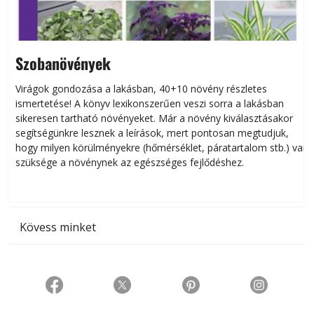
Szobanövények
Virágok gondozása a lakásban, 40+10 növény részletes
ismertetése! A könyv lexikonszerűen veszi sorra a lakásban
s
sikeresen tart­ha­tó növényeket. Már a növény kiválasztásakor
h
segítségünkre lesznek a leírások, mert pontosan megtudjuk,
k
hogy milyen körülményekre (hőmérséklet, páratartalom stb.) van
szüksége a növénynek az egészséges fejlődéshez.
t
Kövess minket