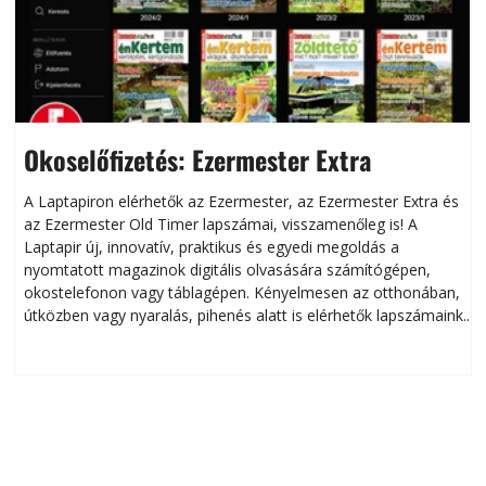
Okoselőfizetés: Ezermester Extra
A Laptapiron elérhetők az Ezermester, az Ezermester Extra és
az Ezermester Old Timer lapszámai, visszamenőleg is! A
Laptapir új, innovatív, praktikus és egyedi megoldás a
L
nyomtatott magazinok digitális olvasására számítógépen,
okostelefonon vagy táblagépen. Kényelmesen az otthonában,
útközben vagy nyaralás, pihenés alatt is elérhetők lapszámaink.
ú
Bárhol, bármikor, akár külföldön élve vagy dolgozva is
B
olvashatók az Ezermester lapszámai. A Laptapir kényelmes
megoldás, mert: – t