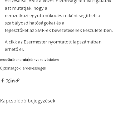
összevetve, ezek a közös biztonsági felülvizsgálatok 
azt mutatják, hogy a

nemzetközi együttműködés miként segítheti a 
szabályozó hatóságokat és a

fejlesztőket az SMR-ek bevezetésének készületeiben.
A cikk az Ezermester nyomtatott lapszámában 
érhető el.
megújuló energia
környezetvédelem
Újdonságok, érdekességek
Kapcsolódó bejegyzések