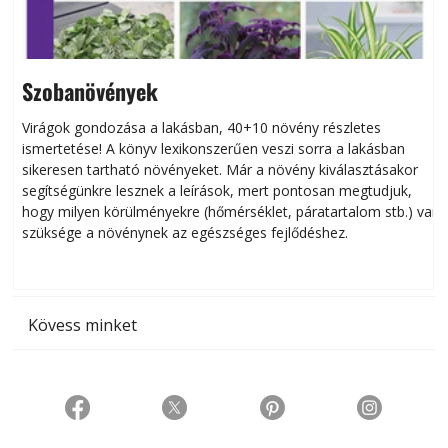
Szobanövények
Virágok gondozása a lakásban, 40+10 növény részletes
ismertetése! A könyv lexikonszerűen veszi sorra a lakásban
s
sikeresen tart­ha­tó növényeket. Már a növény kiválasztásakor
h
segítségünkre lesznek a leírások, mert pontosan megtudjuk,
k
hogy milyen körülményekre (hőmérséklet, páratartalom stb.) van
szüksége a növénynek az egészséges fejlődéshez.
t
Kövess minket