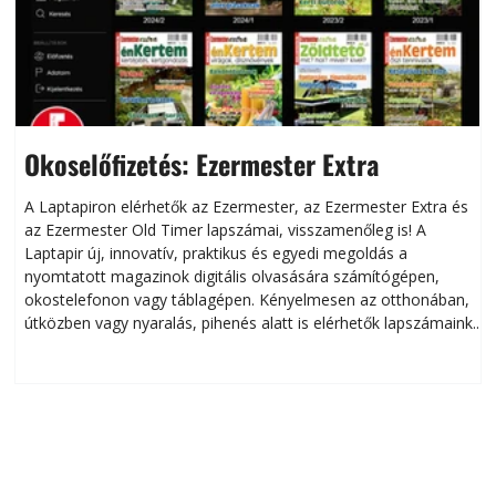
Okoselőfizetés: Ezermester Extra
A Laptapiron elérhetők az Ezermester, az Ezermester Extra és
az Ezermester Old Timer lapszámai, visszamenőleg is! A
Laptapir új, innovatív, praktikus és egyedi megoldás a
L
nyomtatott magazinok digitális olvasására számítógépen,
okostelefonon vagy táblagépen. Kényelmesen az otthonában,
útközben vagy nyaralás, pihenés alatt is elérhetők lapszámaink.
ú
Bárhol, bármikor, akár külföldön élve vagy dolgozva is
B
olvashatók az Ezermester lapszámai. A Laptapir kényelmes
megoldás, mert: – t