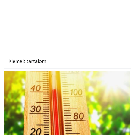
Naptej vagy napolaj? Melyiket válasszuk, és
miben különböznek?
Kiemelt tartalom