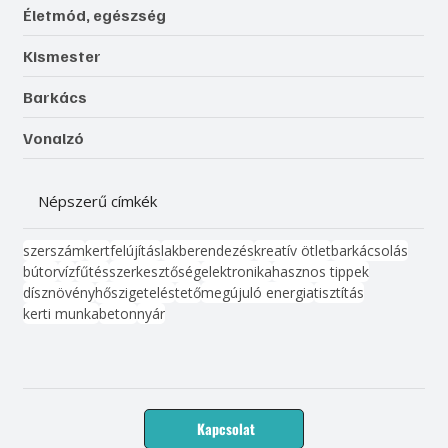
Életmód, egészség
Kismester
Barkács
Vonalzó
Népszerű címkék
szerszám
kert
felújítás
lakberendezés
kreatív ötlet
barkácsolás
bútor
víz
fűtés
szerkesztőség
elektronika
hasznos tippek
dísznövény
hőszigetelés
tető
megújuló energia
tisztítás
kerti munka
beton
nyár
Kapcsolat