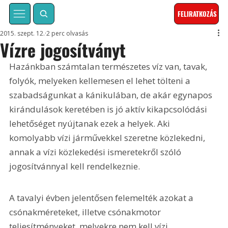
FELIRATKOZÁS
2015. szept. 12.
2 perc olvasás
Vízre jogosítványt
Hazánkban számtalan természetes víz van, tavak, 
folyók, melyeken kellemesen el lehet tölteni a 
szabadságunkat a kánikulában, de akár egynapos 
kirándulások keretében is jó aktív kikapcsolódási 
lehetőséget nyújtanak ezek a helyek. Aki 
komolyabb vízi járművekkel szeretne közlekedni, 
annak a vízi közlekedési ismeretekről szóló 
jogosítvánnyal kell rendelkeznie.
A tavalyi évben jelentősen felemelték azokat a 
csónakméreteket, illetve csónakmotor 
teljesítményeket, melyekre nem kell vízi 