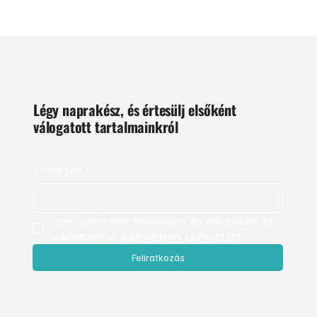
Légy naprakész, és értesülj elsőként
válogatott tartalmainkról
E-mail cím
*
Igen, szeretnék feliratkozni, és elfogadom az 
adatkezelést. 
Adatvédelmi tájékoztató
Feliratkozás