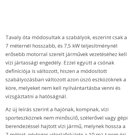
Tavaly óta módosultak a szabályok, eszerint csak a 
7 méternél hosszabb, és 7,5 kW teljesítménynél 
erősebb motorral szerelt járművek vezetéséhez kell 
vízi jártassági engedély. Ezzel együtt a csónak 
definíciója is változott, hiszen a módosított 
szabályozásban változott azon úszó eszközöknek a 
köre, melyeket nem kell nyilvántartásba venni és 
vizsgáztatni a hatóságnál.
Az új leírás szerint a hajónak, kompnak, vízi 
sporteszköznek nem minősülő, szélerővel vagy gépi 
berendezéssel hajtott vízi jármű, melynek hossza a 
7 métert, névleges vitorlafelülete a 10 m
-t nem éri 
2