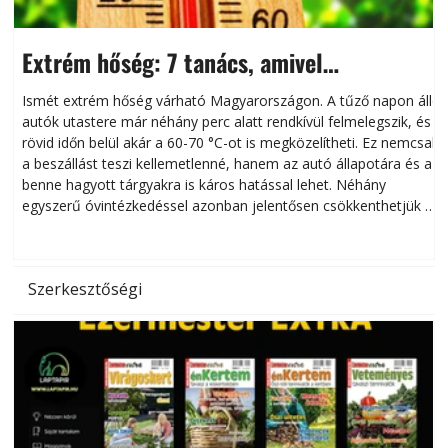
Extrém hőség: 7 tanács, amivel
megóvhatjuk autónkat a nyári károktól
Ismét extrém hőség várható Magyarországon. A tűző napon álló
autók utastere már néhány perc alatt rendkívül felmelegszik, és
rövid időn belül akár a 60-70 °C-ot is megközelítheti. Ez nemcsak
n
a beszállást teszi kellemetlenné, hanem az autó állapotára és a
benne hagyott tárgyakra is káros hatással lehet. Néhány
egyszerű óvintézkedéssel azonban jelentősen csökkenthetjük a
hőség káros hatásait.
l
Szerkesztőségi