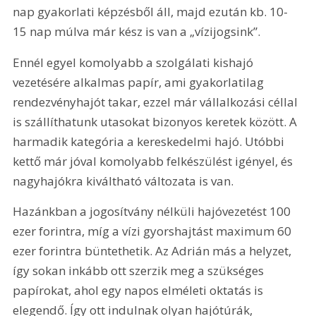
nap gyakorlati képzésből áll, majd ezután kb. 10-
15 nap múlva már kész is van a „vízijogsink”.
Ennél egyel komolyabb a szolgálati kishajó 
vezetésére alkalmas papír, ami gyakorlatilag 
rendezvényhajót takar, ezzel már vállalkozási céllal 
is szállíthatunk utasokat bizonyos keretek között. A 
harmadik kategória a kereskedelmi hajó. Utóbbi 
kettő már jóval komolyabb felkészülést igényel, és 
nagyhajókra kiváltható változata is van.
Hazánkban a jogosítvány nélküli hajóvezetést 100 
ezer forintra, míg a vízi gyorshajtást maximum 60 
ezer forintra büntethetik. Az Adrián más a helyzet, 
így sokan inkább ott szerzik meg a szükséges 
papírokat, ahol egy napos elméleti oktatás is 
elegendő. Így ott indulnak olyan hajótúrák, 