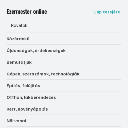
Ezermester online
Lap tetejére
Rovatok
Közérdekű
Újdonságok, érdekességek
Bemutatjuk
Gépek, szerszámok, technológiák
Építés, felújítás
Otthon, lakberendezés
Kert, növényápolás
Női vonal