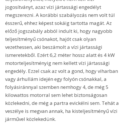
jogosítványt, azaz vízi jártassági engedélyt 
megszerezni. A korábbi szabályozás nem volt túl 
ésszerű, ehhez képest sokáig tartotta magát. Az 
előző jogszabály abból indult ki, hogy nagyobb 
teljesítményű csónakot, hajót csak olyan 
vezethessen, aki beszámolt a vízi jártassági 
ismeretekből. Ezért 6,2 méter hossz alatt és 4 kW 
motorteljesítményig nem kellett vízi jártassági 
engedély. Ezzel csak az volt a gond, hogy viharban 
vagy árhullám idején egy folyón csónakkal, a 
folyásiránnyal szemben nemhogy 4, de még 5 
kilowattos motorral sem lehet biztonságosan 
közlekedni, de még a partra evickélni sem. Tehát a 
veszélye is megvan annak, ha kisteljesítményű vízi 
járművel közlekedünk.