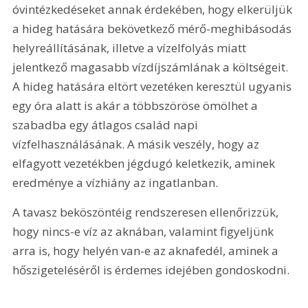
óvintézkedéseket annak érdekében, hogy elkerüljük 
a hideg hatására bekövetkező mérő-meghibásodás 
helyreállításának, illetve a vízelfolyás miatt 
jelentkező magasabb vízdíjszámlának a költségeit. 
A hideg hatására eltört vezetéken keresztül ugyanis 
egy óra alatt is akár a többszöröse ömölhet a 
szabadba egy átlagos család napi 
vízfelhasználásának. A másik veszély, hogy az 
elfagyott vezetékben jégdugó keletkezik, aminek 
eredménye a vízhiány az ingatlanban.
A tavasz beköszöntéig rendszeresen ellenőrizzük, 
hogy nincs-e víz az aknában, valamint figyeljünk 
arra is, hogy helyén van-e az aknafedél, aminek a 
hőszigeteléséről is érdemes idejében gondoskodni.