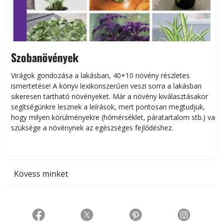
Szobanövények
Virágok gondozása a lakásban, 40+10 növény részletes
ismertetése! A könyv lexikonszerűen veszi sorra a lakásban
s
sikeresen tart­ha­tó növényeket. Már a növény kiválasztásakor
h
segítségünkre lesznek a leírások, mert pontosan megtudjuk,
k
hogy milyen körülményekre (hőmérséklet, páratartalom stb.) van
szüksége a növénynek az egészséges fejlődéshez.
t
Kövess minket