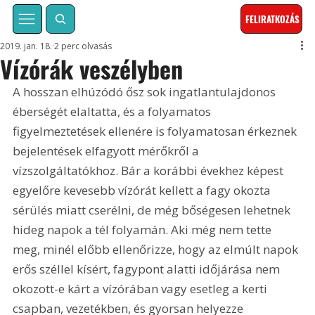
FELIRATKOZÁS
2019. jan. 18.
2 perc olvasás
Vízórák veszélyben
A hosszan elhúzódó ősz sok ingatlantulajdonos 
éberségét elaltatta, és a folyamatos 
figyelmeztetések ellenére is folyamatosan érkeznek 
bejelentések elfagyott mérőkről a 
vízszolgáltatókhoz. Bár a korábbi évekhez képest 
egyelőre kevesebb vízórát kellett a fagy okozta 
sérülés miatt cserélni, de még bőségesen lehetnek 
hideg napok a tél folyamán. Aki még nem tette 
meg, minél előbb ellenőrizze, hogy az elmúlt napok 
erős széllel kísért, fagypont alatti időjárása nem 
okozott-e kárt a vízórában vagy esetleg a kerti 
csapban, vezetékben, és gyorsan helyezze 