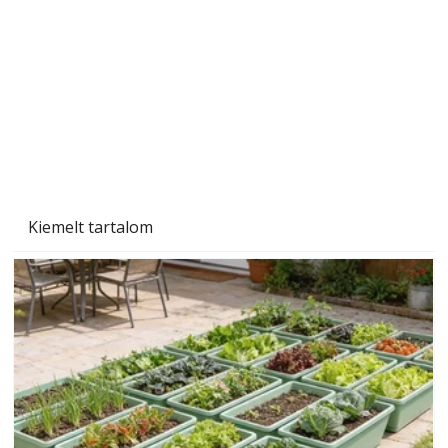
Naptej vagy napolaj? Melyiket válasszuk, és
miben különböznek?
Kiemelt tartalom