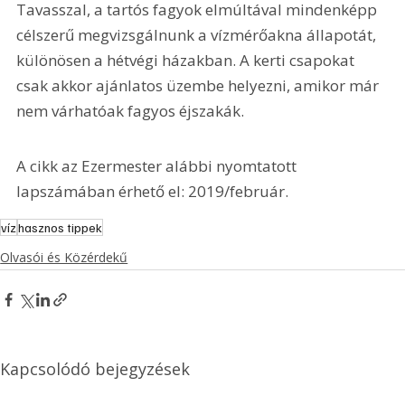
Tavasszal, a tartós fagyok elmúltával mindenképp 
célszerű megvizsgálnunk a vízmérőakna állapotát, 
különösen a hétvégi házakban. A kerti csapokat 
csak akkor ajánlatos üzembe helyezni, amikor már 
nem várhatóak fagyos éjszakák.
A cikk az Ezermester alábbi nyomtatott 
lapszámában érhető el: 2019/február.
víz
hasznos tippek
Olvasói és Közérdekű
Kapcsolódó bejegyzések