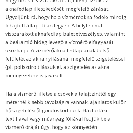
hogy nincs-e víz az aknában, ellenőrizzük az 
aknafedlap illeszkedését, megfelelő zárását. 
Ügyeljünk rá, hogy ha a vízmérőakna fedele mindig 
lehajtott állapotban legyen. A helytelenül 
visszarakott aknafedlap balesetveszélyes, valamint 
a beáramló hideg levegő a vízmérő elfagyását 
okozhatja. A vízmérőakna fedlapjának belső 
felületét az akna nyílásánál megfelelő szigeteléssel 
(pl. polisztirol) lássuk el, a szigetelés az akna 
mennyezetére is javasolt.
Ha a vízmérő, illetve a csövek a talajszinttől egy 
méternél kisebb távolságra vannak, ajánlatos külön 
hőszigetelésről gondoskodnunk. Háztartási 
textíliával vagy műanyag fóliával fedjük be a 
vízmérő óráját úgy, hogy az könnyedén 