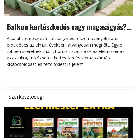
Balkon kertészkedés vagy magaságyás?
Helytakarékos kertészkedés
A saját termesztésű zöldségek és fűszernövények iránti
érdeklődés az elmúlt években látványosan megnőtt. Egyre
többen szeretnék tudni, honnan származik az élelmiszer az
l
asztalukra, miközben a kertészkedés sokak számára
kikapcsolódást és feltöltődést is jelent.
é
d
Szerkesztőségi