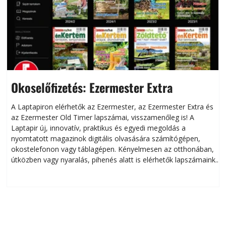
Okoselőfizetés: Ezermester Extra
A Laptapiron elérhetők az Ezermester, az Ezermester Extra és
az Ezermester Old Timer lapszámai, visszamenőleg is! A
Laptapir új, innovatív, praktikus és egyedi megoldás a
L
nyomtatott magazinok digitális olvasására számítógépen,
okostelefonon vagy táblagépen. Kényelmesen az otthonában,
útközben vagy nyaralás, pihenés alatt is elérhetők lapszámaink.
ú
Bárhol, bármikor, akár külföldön élve vagy dolgozva is
B
olvashatók az Ezermester lapszámai. A Laptapir kényelmes
megoldás, mert: – t