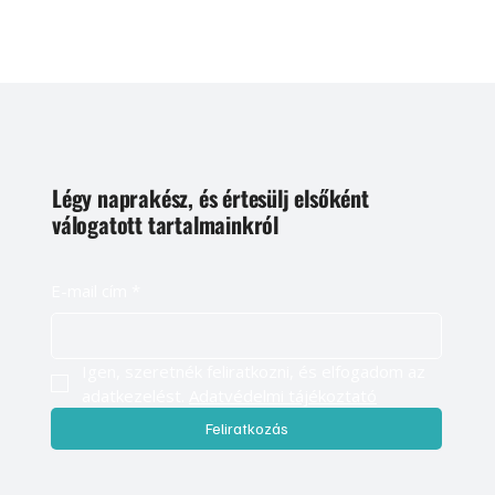
Légy naprakész, és értesülj elsőként
válogatott tartalmainkról
E-mail cím
*
Igen, szeretnék feliratkozni, és elfogadom az 
adatkezelést. 
Adatvédelmi tájékoztató
Feliratkozás