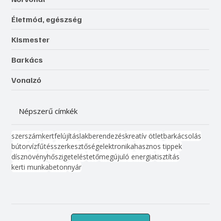
Életmód, egészség
Kismester
Barkács
Vonalzó
Népszerű címkék
szerszám
kert
felújítás
lakberendezés
kreatív ötlet
barkácsolás
bútor
víz
fűtés
szerkesztőség
elektronika
hasznos tippek
dísznövény
hőszigetelés
tető
megújuló energia
tisztítás
kerti munka
beton
nyár