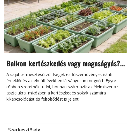
Balkon kertészkedés vagy magaságyás?
Helytakarékos kertészkedés
A saját termesztésű zöldségek és fűszernövények iránti
érdeklődés az elmúlt években látványosan megnőtt. Egyre
többen szeretnék tudni, honnan származik az élelmiszer az
l
asztalukra, miközben a kertészkedés sokak számára
kikapcsolódást és feltöltődést is jelent.
é
d
Szerkesztőségi