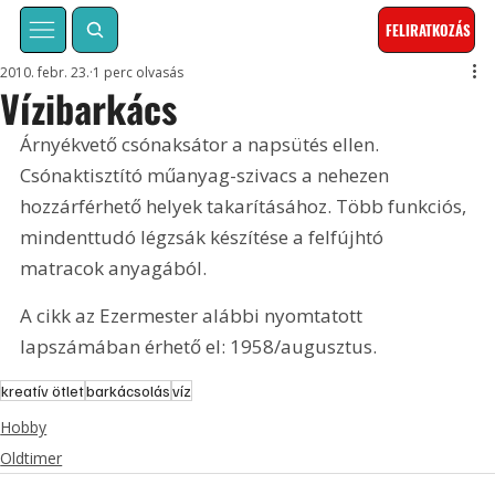
FELIRATKOZÁS
2010. febr. 23.
1 perc olvasás
Vízibarkács
Árnyékvető csónaksátor a napsütés ellen. 
Csónaktisztító műanyag-szivacs a nehezen 
hozzárférhető helyek takarításához. Több funkciós, 
mindenttudó légzsák készítése a felfújhtó 
matracok anyagából. 
A cikk az Ezermester alábbi nyomtatott 
lapszámában érhető el: 1958/augusztus.
kreatív ötlet
barkácsolás
víz
Hobby
Oldtimer