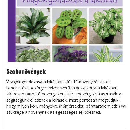
Szobanövények
Virágok gondozása a lakásban, 40+10 növény részletes
ismertetése! A könyv lexikonszerűen veszi sorra a lakásban
s
sikeresen tart­ha­tó növényeket. Már a növény kiválasztásakor
h
segítségünkre lesznek a leírások, mert pontosan megtudjuk,
k
hogy milyen körülményekre (hőmérséklet, páratartalom stb.) van
szüksége a növénynek az egészséges fejlődéshez.
t