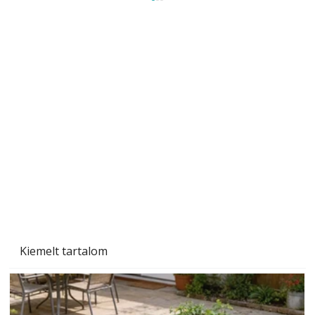
Méretezett kétéltű antenna
Az Ezermester 1980/9. számában bemutatott
"Kétéltű antenna" nagy érdeklődést váltott ki.
Szerzőjéhez sokan fordultak levelükkel és
személyesen is. Önzetlenül segített
mindenkinek, így több helyhez köt
Kiemelt tartalom