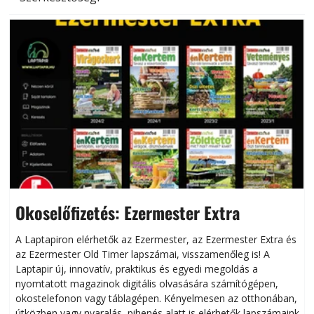
Okoselőfizetés: Ezermester Extra
A Laptapiron elérhetők az Ezermester, az Ezermester Extra és
az Ezermester Old Timer lapszámai, visszamenőleg is! A
Laptapir új, innovatív, praktikus és egyedi megoldás a
L
nyomtatott magazinok digitális olvasására számítógépen,
okostelefonon vagy táblagépen. Kényelmesen az otthonában,
útközben vagy nyaralás, pihenés alatt is elérhetők lapszámaink.
ú