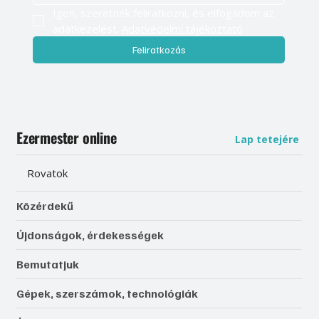
Igen, szeretnék feliratkozni, és elfogadom az 
adatkezelést. 
Adatvédelmi tájékoztató
Feliratkozás
Ezermester online
Lap tetejére
Rovatok
Közérdekű
Újdonságok, érdekességek
Bemutatjuk
Gépek, szerszámok, technológiák