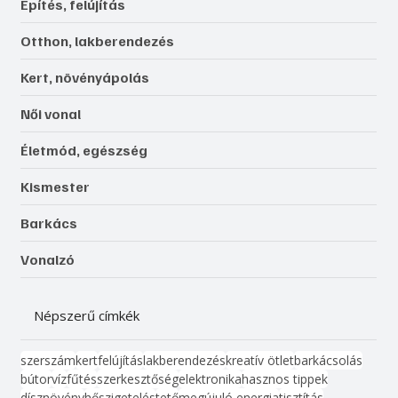
Építés, felújítás
Otthon, lakberendezés
Kert, növényápolás
Női vonal
Életmód, egészség
Kismester
Barkács
Vonalzó
Népszerű címkék
szerszám
kert
felújítás
lakberendezés
kreatív ötlet
barkácsolás
bútor
víz
fűtés
szerkesztőség
elektronika
hasznos tippek
dísznövény
hőszigetelés
tető
megújuló energia
tisztítás