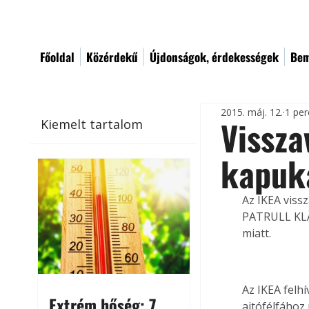
Főoldal
Közérdekű
Újdonságok, érdekességek
Bem
2015. máj. 12.
1 per
Vissza
Kiemelt tartalom
kapuk
Az IKEA vissz
PATRULL KLÄ
miatt.
Az IKEA felhí
Extrém hőség: 7
ajtófélfához