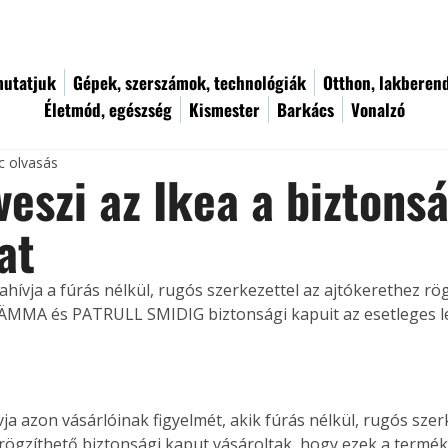
utatjuk
Gépek, szerszámok, technológiák
Otthon, lakberen
Életmód, egészség
Kismester
Barkács
Vonalzó
c olvasás
veszi az Ikea a biztonsá
at
ahívja a fúrás nélkül, rugós szerkezettel az ajtókerethez rö
MMA és PATRULL SMIDIG biztonsági kapuit az esetleges le
vja azon vásárlóinak figyelmét, akik fúrás nélkül, rugós szer
 rögzíthető biztonsági kaput vásároltak, hogy ezek a termé