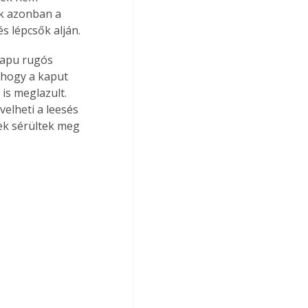
uk azonban a 
s lépcsők alján.
kapu rugós 
 hogy a kaput 
is meglazult. 
elheti a leesés 
ek sérültek meg 