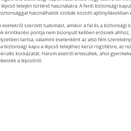
 lépcső tetején történő használatra. A fenti biztonsági kap
iztonsággal használhatók szobák közötti ajtónyílásokban é
n esetekről szerzett tudomást, amikor a fal és a biztonsági 
k érintkezési pontja nem bizonyult kellően erősnek ahhoz,
lyzetben tartsa, valamint esetenként az alsó fém szerelvény 
 biztonsági kapu a lépcső tetejéhez kerül rögzítésre, az növ
 sérülés kockázatát. Három esetről értesültek, ahol gyermek
leestek a lépcsőről.