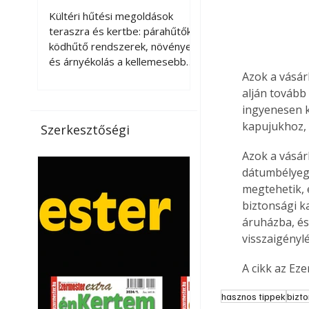
kellemesebbé a
Kültéri hűtési megoldások
teraszt és a kertet?
teraszra és kertbe: párahűtők,
ködhűtő rendszerek, növények
és árnyékolás a kellemesebb
Azok a vásár
nyári mikroklímáért. A kültéri
hűtés kérdése az utóbbi
alján tovább
években egyre nagyobb
ingyenesen k
jelentőséget kapott, ahogy a
kapujukhoz, é
Szerkesztőségi
nyári hőhullámok gyakoribbá és
intenzívebbé váltak. Míg
Azok a vásár
korábban elsősorban a beltéri
dátumbélyegz
klímaberendezések jelentették
megtehetik, 
a megoldást a meleg ellen, ma
biztonsági k
már egyre többen keresnek
áruházba, és 
olyan kültéri hűtési
visszaigényl
lehetőségeket is, amelyek a
teraszok, erkélyek, kertek vagy
A cikk az Ez
vendégl
hasznos tippek
bizt