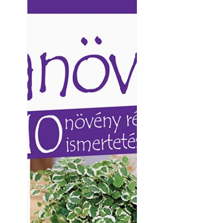
Ezermester lapszámai. A
Ezermester lapszámai
Laptapir kényelmes megoldás,
Laptapir kényelmes 
mert: – t
mert: – t
Napégés kezelése 
nap ért?