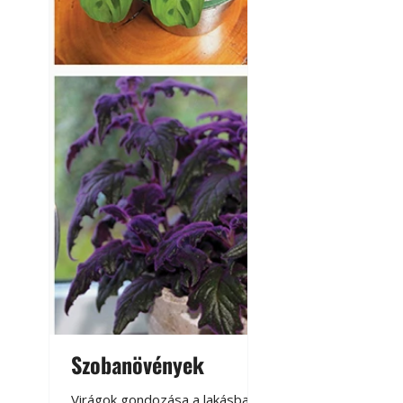
Szobanövények
Virágoskert: k
teraszon, laká
Virágok gondozása a lakásban,