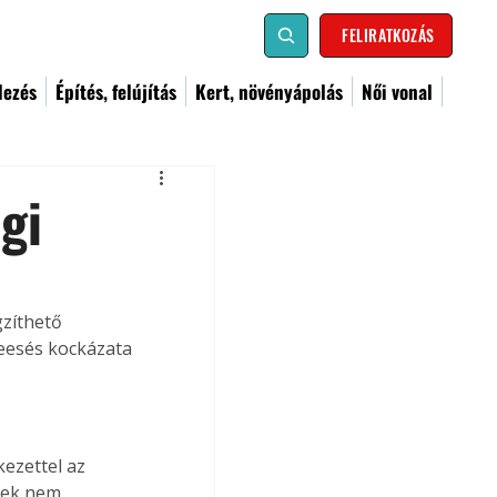
FELIRATKOZÁS
dezés
Építés, felújítás
Kert, növényápolás
Női vonal
gi
gzíthető 
esés kockázata 
kezettel az 
kek nem 