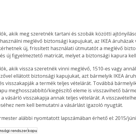
lók, akik meg szeretnék tartani és szobák közötti ajtónyílá
 használni meglévő biztonsági kapujukat, az IKEA áruházak 
érhetnek új, frissített használati útmutatót a meglévő bizto
s új figyelmeztető matricát, melyet a biztonsági kapura kell
lók, akik vissza szeretnék vinni meglévő, 1510-es vagy annál
ővel ellátott biztonsági kapujukat, azt bármelyik IKEA áru
és visszakapják a termék teljes vételárát. Továbbá bármely
apu meghosszabbító/kiegészítő eleme is visszavihető bárme
a vásárló visszakapja annak teljes vételárát. A visszavételhe
éséhez nem kell bemutatni a vásárlást igazoló nyugtát.
ermester alábbi nyomtatott lapszámában érhető el: 2015/júni
onsági rendszer
kapu