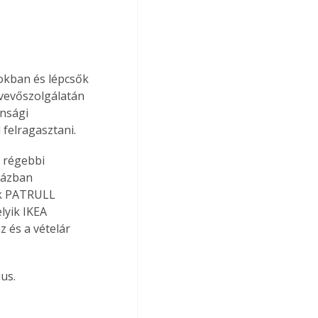
sokban és lépcsők 
vevőszolgálatán 
nsági 
 felragasztani.
 régebbi 
házban 
ik PATRULL 
lyik IKEA 
z és a vételár 
us.