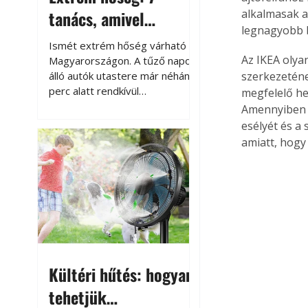
tanács, amivel
alkalmasak a
legnagyobb b
megóvhatjuk
Ismét extrém hőség várható
autónkat a nyári
Az IKEA olya
Magyarországon. A tűző napon
álló autók utastere már néhány
szerkezeténe
károktól
perc alatt rendkívül
megfelelő he
felmelegszik, és rövid időn belül
Amennyiben a
akár a 60-70 °C-ot is
esélyét és a
megközelítheti. Ez nemcsak a
amiatt, hogy 
beszállást teszi kellemetlenné,
hanem az autó állapotára és a
benne hagyott tárgyakra is
káros hatással lehet. Néhány
egyszerű óvintézkedéssel
azonban jelentősen
csökkenthetjük a hőség káros
hatásait.
Kültéri hűtés: hogyan
tehetjük