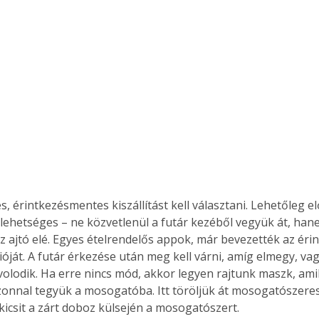
Együtt jobban megéri!
Bővebb információ itt!
k az
Együtt jobban megéri! A
mester
könyvek tetszőleges
er Old
párosítással kedvezményes
áron, 0 Ft postaköltséggel
ptapir új,
megrendelhetők!
és egyedi
tt
, érintkezésmentes kiszállítást kell választani. Lehetőleg elő
lvasására
a lehetséges – ne közvetlenül a futár kezéből vegyük át, han
elefonon
z ajtó elé. Egyes ételrendelős appok, már bevezették az éri
nyelmesen
ben vagy
ióját. A futár érkezése után meg kell várni, amíg elmegy, vag
t is
volodik. Ha erre nincs mód, akkor legyen rajtunk maszk, ami
. Bárhol,
zonnal tegyük a mosogatóba. Itt töröljük át mosogatószeres 
ön élve
kicsit a zárt doboz külsején a mosogatószert.
ashatók az