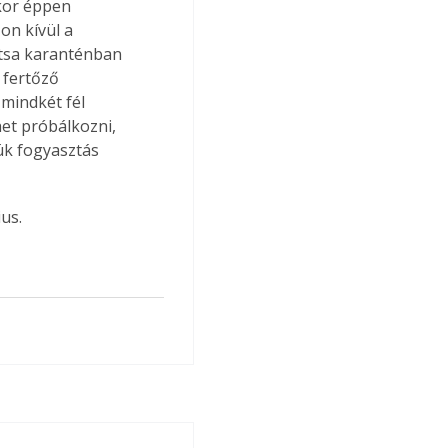
kor éppen 
on kívül a 
rtsa karanténban 
 fertőző 
 mindkét fél 
et próbálkozni, 
k fogyasztás 
us.