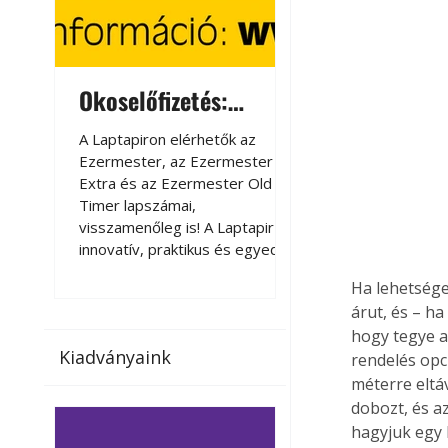
Okoselőfizetés:
Okoselőfizetés
Ezermester Extra
A Laptapiron elérhetők az
A Laptapiron elérhető
Ezermester, az Ezermester
Ezermester, az Ezer
Extra és az Ezermester Old
Extra és az Ezermest
Timer lapszámai,
Timer lapszámai,
visszamenőleg is! A Laptapir új,
visszamenőleg is! A La
innovatív, praktikus és egyedi
innovatív, praktikus 
megoldás a nyomtatott
megoldás a nyomtato
Ha lehetséges
magazinok digitális olvasására
magazinok digitális o
árut, és – h
számítógépen, okostelefonon
számítógépen, okost
hogy tegye a
vagy táblagépen. Kényelmesen
vagy táblagépen. Ké
Kiadványaink
az otthonában, útközben vagy
az otthonában, útköz
rendelés opc
nyaralás, pihenés alatt is
nyaralás, pihenés alat
méterre eltá
elérhetők lapszámaink. Bárhol,
elérhetők lapszámaink
dobozt, és a
bármikor, akár külföldön élve
bármikor, akár külföld
hagyjuk egy 
vagy dolgozva is olvashatók az
vagy dolgozva is olv