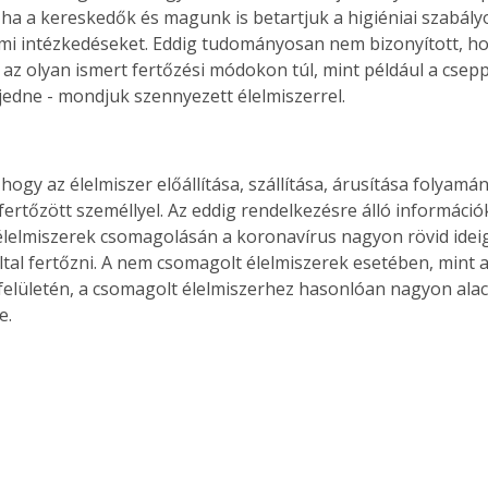
, ha a kereskedők és magunk is betartjuk a higiéniai szabály
mi intézkedéseket. Eddig tudományosan nem bizonyított, ho
 az olyan ismert fertőzési módokon túl, mint például a csep
jedne - mondjuk szennyezett élelmiszerrel.
hogy az élelmiszer előállítása, szállítása, árusítása folyamá
fertőzött személlyel. Az eddig rendelkezésre álló információ
lelmiszerek csomagolásán a koronavírus nagyon rövid ideig
ltal fertőzni. A nem csomagolt élelmiszerek esetében, mint a
elületén, a csomagolt élelmiszerhez hasonlóan nagyon alac
e.