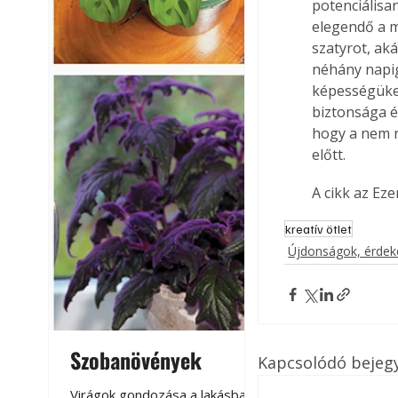
potenciálisa
elegendő a m
szatyrot, ak
néhány napig
képességüket.
biztonsága é
hogy a nem 
előtt. 
A cikk az Ez
kreatív ötlet
Újdonságok, érde
Szobanövények
Virágoskert: k
Kapcsolódó bejeg
teraszon, laká
Virágok gondozása a lakásban,