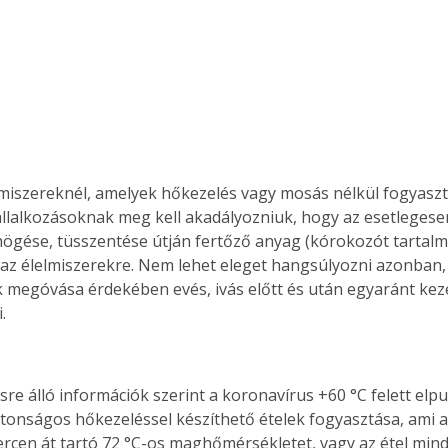
lmiszereknél, amelyek hőkezelés vagy mosás nélkül fogyaszt
állalkozásoknak meg kell akadályozniuk, hogy az esetlegesen
gése, tüsszentése útján fertőző anyag (kórokozót tartalm
az élelmiszerekre. Nem lehet eleget hangsúlyozni azonban,
megóvása érdekében evés, ivás előtt és után egyaránt keze
.
re álló információk szerint a koronavírus +60 °C felett elpus
ztonságos hőkezeléssel készíthető ételek fogyasztása, ami az
ercen át tartó 72 °C-os maghőmérsékletet, vagy az étel min