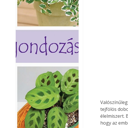
Valószínűleg
tejfölös dob
élelmiszert. 
hogy az ember