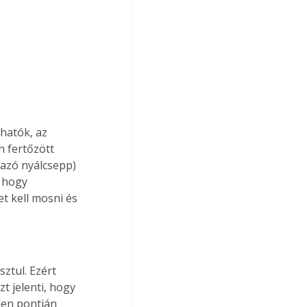
hatók, az 
 fertőzött 
azó nyálcsepp) 
 hogy 
t kell mosni és 
ztul. Ezért 
t jelenti, hogy 
den pontján 