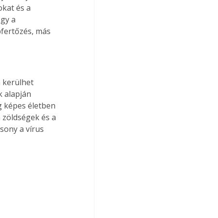
okat és a 
gy a 
pfertőzés, más 
n kerülhet 
k alapján 
 képes életben 
 zöldségek és a 
sony a vírus 