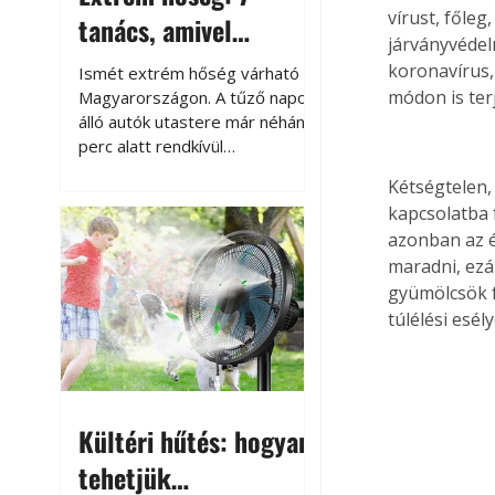
vírust, főleg
tanács, amivel
járványvédel
megóvhatjuk
koronavírus,
Ismét extrém hőség várható
autónkat a nyári
módon is ter
Magyarországon. A tűző napon
álló autók utastere már néhány
károktól
perc alatt rendkívül
felmelegszik, és rövid időn belül
Kétségtelen, 
akár a 60-70 °C-ot is
kapcsolatba 
megközelítheti. Ez nemcsak a
azonban az é
beszállást teszi kellemetlenné,
maradni, ezá
hanem az autó állapotára és a
benne hagyott tárgyakra is
gyümölcsök f
káros hatással lehet. Néhány
túlélési esély
egyszerű óvintézkedéssel
azonban jelentősen
csökkenthetjük a hőség káros
hatásait.
Kültéri hűtés: hogyan
tehetjük