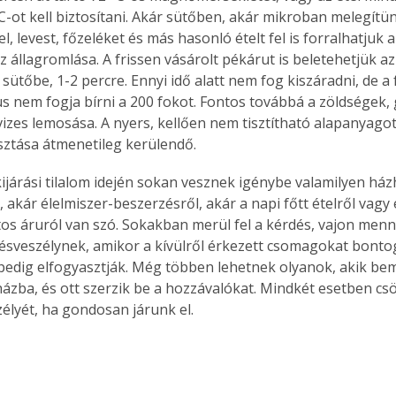
C-ot kell biztosítani. Akár sütőben, akár mikroban melegítün
el, levest, főzeléket és más hasonló ételt fel is forralhatjuk 
z állagromlása. A frissen vásárolt pékárut is beletehetjük az
 sütőbe, 1-2 percre. Ennyi idő alatt nem fog kiszáradni, de a 
s nem fogja bírni a 200 fokot. Fontos továbbá a zöldségek,
vizes lemosása. A nyers, kellően nem tisztítható alapanyago
sztása átmenetileg kerülendő.
ijárási tilalom idején sokan vesznek igénybe valamilyen házh
, akár élelmiszer-beszerzésről, akár a napi főtt ételről vagy
os áruról van szó. Sokakban merül fel a kérdés, vajon menn
zésveszélynek, amikor a kívülről érkezett csomagokat bontog
pedig elfogyasztják. Még többen lehetnek olyanok, akik b
ázba, és ott szerzik be a hozzávalókat. Mindkét esetben cs
zélyét, ha gondosan járunk el.