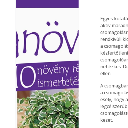
Ezermester lapszámai. A
Ezermester lapszámai
Laptapir kényelmes megoldás,
Laptapir kényelmes 
Egyes kutatá
mert: – t
mert: – t
aktív maradh
csomagolásró
rendkívüli ki
a csomagolás
kézfertőtlení
csomagolóany
nehézkes. De
ellen.
A csomagban 
a csomagolás
esély, hogy a
legcélszerűbb
csomagolástól
kezet.