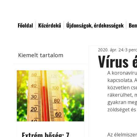
Főoldal
Közérdekű
Újdonságok, érdekességek
Bem
2020. ápr. 24.
3 per
Vírus 
Kiemelt tartalom
A koronavíru
kapcsolata. 
közvetlen cse
rákerülhet, 
gyakran megmo
zöldséget és
Extrém hőség: 7
Az élelmisze