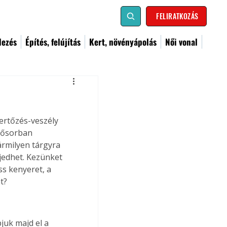
FELIRATKOZÁS
dezés
Építés, felújítás
Kert, növényápolás
Női vonal
ertőzés-veszély 
sősorban 
ármilyen tárgyra 
jedhet. Kezünket 
ss kenyeret, a 
t?
juk majd el a 