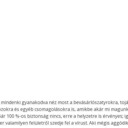
 mindenki gyanakodva néz most a bevásárlószatyrokra, tojá
ozokra és egyéb csomagolásokra is, amikbe akár mi magunk 
Bár 100 %-os biztonság nincs, erre a helyzetre is érvényes; ige
 valamilyen felületről szedje fel a vírust. Aki mégis aggódik 