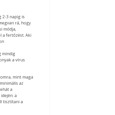
2-3 napig is 
 megvan rá, hogy 
i módja, 
 a fertőzést. Aki 
on 
g mindig 
onyak a vírus 
lomra, mint maga 
minimális az 
tehát a 
idején: a 
tisztítani a 