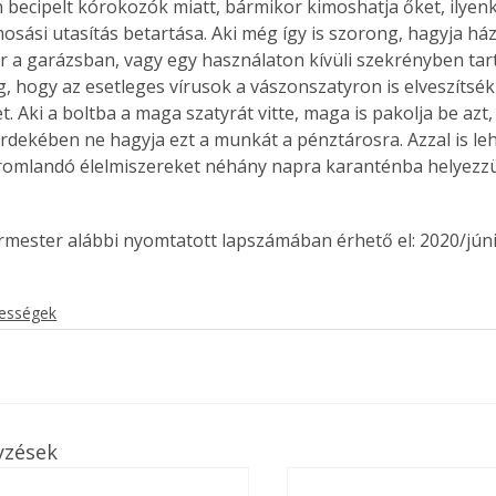
n becipelt kórokozók miatt, bármikor kimoshatja őket, ilyen
osási utasítás betartása. Aki még így is szorong, hagyja ház
ár a garázsban, vagy egy használaton kívüli szekrényben ta
, hogy az esetleges vírusok a vászonszatyron is elveszítsék
 Aki a boltba a maga szatyrát vitte, maga is pakolja be azt,
rdekében ne hagyja ezt a munkát a pénztárosra. Azzal is leh
romlandó élelmiszereket néhány napra karanténba helyezzü
ermester alábbi nyomtatott lapszámában érhető el: 2020/júni
kességek
ertben,
Gyógyító növények: a
yzések
sban
természet kincsei az