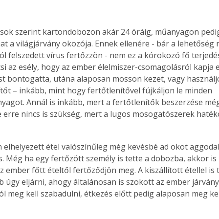
. A
megoldás,
sok szerint kartondobozon akár 24 óráig, műanyagon pedig 
at a világjárvány okozója. Ennek ellenére - bár a lehetőség
l felszedett vírus fertőzzön - nem ez a kórokozó fő terjedés
csi az esély, hogy az ember élelmiszer-csomagolásról kapja el
t bontogatta, utána alaposan mosson kezet, vagy használj
tőt – inkább, mint hogy fertőtlenítővel fújkáljon le minden 
agot. Annál is inkább, mert a fertőtlenítők beszerzése mé
 erre nincs is szükség, mert a lugos mosogatószerek haték
elhelyezett étel valószínűleg még kevésbé ad okot aggoda
. Még ha egy fertőzött személy is tette a dobozba, akkor is 
z ember főtt ételtől fertőződjön meg. A kiszállított étellel is 
 úgy eljárni, ahogy általánosan is szokott az ember járvány 
 meg kell szabadulni, étkezés előtt pedig alaposan meg kell 