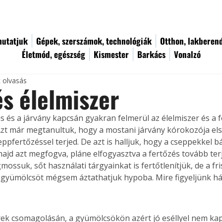
utatjuk
Gépek, szerszámok, technológiák
Otthon, lakberen
Életmód, egészség
Kismester
Barkács
Vonalzó
c olvasás
és élelmiszer
s és a járvány kapcsán gyakran felmerül az élelmiszer és a f
Azt már megtanultuk, hogy a mostani járvány kórokozója el
ppfertőzéssel terjed. De azt is halljuk, hogy a cseppekkel b
majd azt megfogva, pláne elfogyasztva a fertőzés tovább ter
ssuk, sőt használati tárgyainkat is fertőtlenítjük, de a fri
 gyümölcsöt mégsem áztathatjuk hypoba. Mire figyeljünk há
rek csomagolásán, a gyümölcsökön azért jó eséllyel nem kap