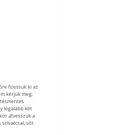
re fizessük ki az 
em kérjük meg, 
ntésmentes 
y legalább két 
kor átvesszük a 
szivaccsal, sőt 