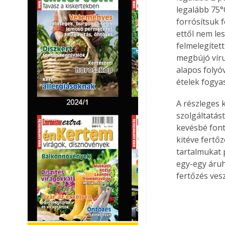
legalább 75°
forrósítsuk f
ettől nem les
felmelegített
megbújó víru
alapos folyó
ételek fogya
A részleges k
szolgáltatást
kevésbé font
kitéve fertő
tartalmukat 
egy-egy áruh
fertőzés ves