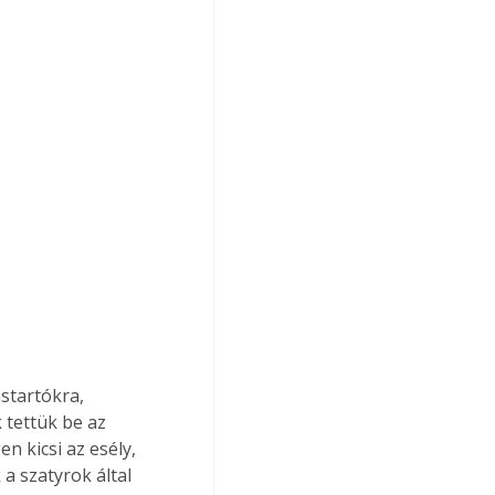
startókra, 
tettük be az 
n kicsi az esély, 
a szatyrok által 