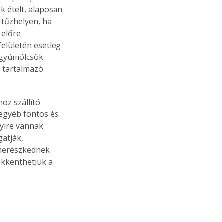
k ételt, alaposan 
a tűzhelyen, ha 
 előre 
felületén esetleg 
 gyümölcsök 
t tartalmazó 
oz szállító 
 egyéb fontos és 
yire vannak 
atják, 
emerészkednek 
ökkenthetjük a 