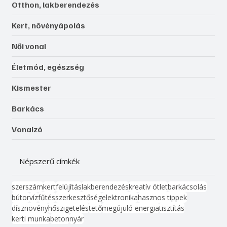
Otthon, lakberendezés
Kert, növényápolás
Női vonal
Életmód, egészség
Kismester
Barkács
Vonalzó
Népszerű címkék
szerszám
kert
felújítás
lakberendezés
kreatív ötlet
barkácsolás
bútor
víz
fűtés
szerkesztőség
elektronika
hasznos tippek
dísznövény
hőszigetelés
tető
megújuló energia
tisztítás
kerti munka
beton
nyár