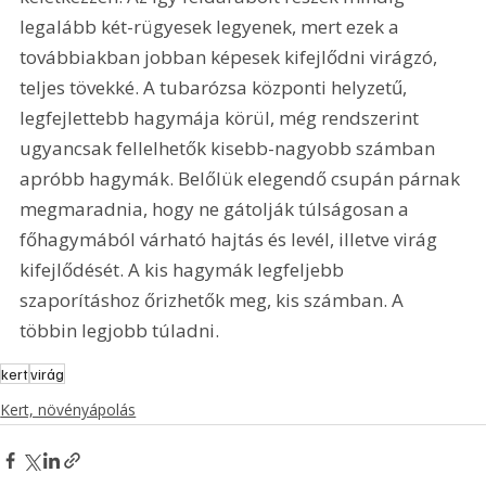
legalább két-rügyesek legyenek, mert ezek a 
továbbiakban jobban képesek kifejlődni virágzó, 
teljes tövekké. A tubarózsa központi helyzetű, 
legfejlettebb hagymája körül, még rendszerint 
ugyancsak fellelhetők kisebb-nagyobb számban 
apróbb hagymák. Belőlük elegendő csupán párnak 
megmaradnia, hogy ne gátolják túlságosan a 
főhagymából várható hajtás és levél, illetve virág 
kifejlődését. A kis hagymák legfeljebb 
szaporításhoz őrizhetők meg, kis számban. A 
többin legjobb túladni. 
kert
virág
Kert, növényápolás