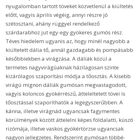
nyugalomban tartott töveket közvetlenül a kiültetés 
előtt, vagyis április végéig, annyi részre jó 
szétosztani, ahány rüggyel rendelkező 
szárdarabhoz jut egy-egy gyökeres gumós rész. 
Téves hiedelem ugyanis az, hogy minél nagyobb a 
kiültetett dália tő, annál gazdagabb és pompásabb 
későbbiekben a virágzása. A dáliák közül a 
termetes nagyvirágúaknak házilagosan szinte 
kizárólagos szaporítási módja a tőosztás. A kisebb 
virágú mignon dáliák gumósan megvastagodott, 
vagyis koloncos gyökérrészű, átteleltetett tövei is 
tőosztással szaporíthatók a legegyszerűbben. A 
kánna, illetve virágnád ugyancsak fagymentes 
körülmények között áttelelni képes földalatti, kúszó 
rizómája, illetve vaskos gyökértörzse ugyancsak 
nagyon jellegzetes. Rendszerint gumósan többé-