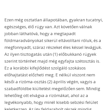
Ezen még osztatlan állapotában, gyakran tucatnyi, 
egészséges, élő rügy van. Azt követően válnak 
jobban láthatóvá, hogy a megtapadt 
földmaradványokat sikerül eltávolítani róluk, és a 
megfonnyadt, száraz részeket éles késsel levágjuk. 
Az ilyen tisztogatás után (1) előbukkanó rügyek 
szerint történhet majd még egyfajta szétosztás is. 
Ez a korábbi kifejlődést szolgáló szokásos 
előhajtatást előzheti meg. E nélkül viszont nem 
késői a rizóma-osztás (2) április végén, vagyis a 
szabadföldbe kiültetést megelőzően sem. Mindig 
lehetőleg ott elvágva a rizómákat, ahol az a 
legvékonyabb, hogy minél kisebb sebzési felület 
keletkezzen. Az így feldarabolt részek mindig 