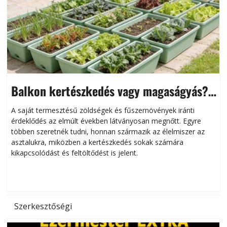
Balkon kertészkedés vagy magaságyás?
Helytakarékos kertészkedés
A saját termesztésű zöldségek és fűszernövények iránti
érdeklődés az elmúlt években látványosan megnőtt. Egyre
többen szeretnék tudni, honnan származik az élelmiszer az
l
asztalukra, miközben a kertészkedés sokak számára
kikapcsolódást és feltöltődést is jelent.
é
d
Szerkesztőségi