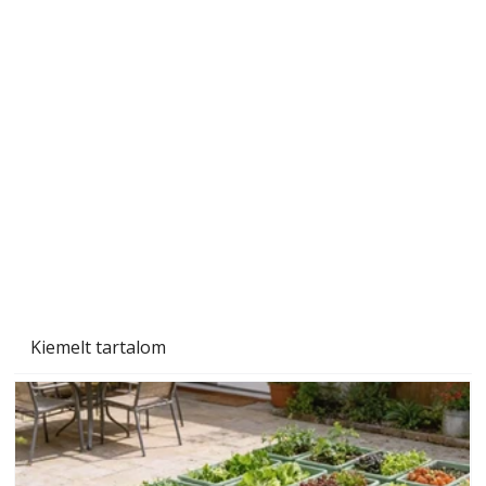
Szárazság a kertben – az aszály hatása a
növényekre és a védekezés lehetőségei
Kiemelt tartalom