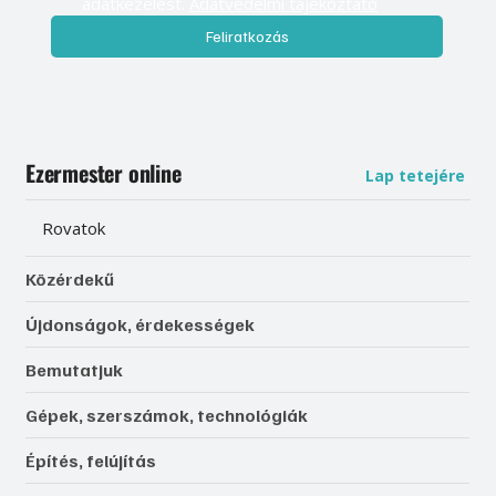
adatkezelést. 
Adatvédelmi tájékoztató
Feliratkozás
Ezermester online
Lap tetejére
Rovatok
Közérdekű
Újdonságok, érdekességek
Bemutatjuk
Gépek, szerszámok, technológiák
Építés, felújítás