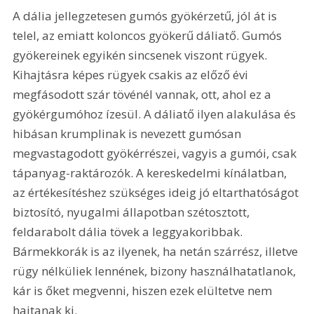
A dália jellegzetesen gumós gyökérzetű, jól át is 
telel, az emiatt koloncos gyökerű dáliatő. Gumós 
gyökereinek egyikén sincsenek viszont rügyek. 
Kihajtásra képes rügyek csakis az előző évi 
megfásodott szár tövénél vannak, ott, ahol ez a 
gyökérgumóhoz ízesül. A dáliatő ilyen alakulása és 
hibásan krumplinak is nevezett gumósan 
megvastagodott gyökérrészei, vagyis a gumói, csak 
tápanyag-raktározók. A kereskedelmi kínálatban, 
az értékesítéshez szükséges ideig jó eltarthatóságot 
biztosító, nyugalmi állapotban szétosztott, 
feldarabolt dália tövek a leggyakoribbak. 
Bármekkorák is az ilyenek, ha netán szárrész, illetve 
rügy nélküliek lennének, bizony használhatatlanok, 
kár is őket megvenni, hiszen ezek elültetve nem 
hajtanak ki. 