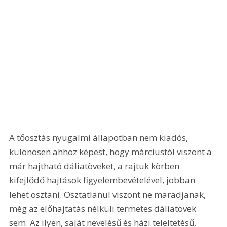
A tőosztás nyugalmi állapotban nem kiadós, 
különösen ahhoz képest, hogy márciustól viszont a 
már hajtható dáliatöveket, a rajtuk körben 
kifejlődő hajtások figyelembevételével, jobban 
lehet osztani. Osztatlanul viszont ne maradjanak, 
még az előhajtatás nélküli termetes dáliatövek 
sem. Az ilyen, saját nevelésű és házi teleltetésű, 