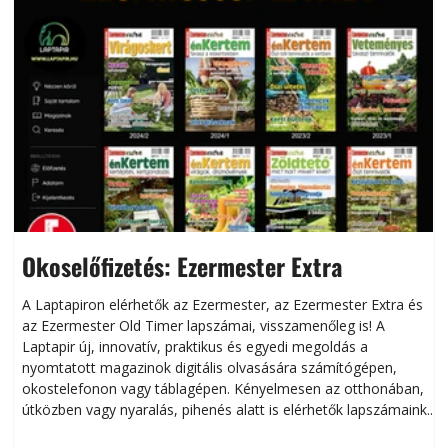
Okoselőfizetés: Ezermester Extra
A Laptapiron elérhetők az Ezermester, az Ezermester Extra és
az Ezermester Old Timer lapszámai, visszamenőleg is! A
Laptapir új, innovatív, praktikus és egyedi megoldás a
L
nyomtatott magazinok digitális olvasására számítógépen,
okostelefonon vagy táblagépen. Kényelmesen az otthonában,
útközben vagy nyaralás, pihenés alatt is elérhetők lapszámaink.
ú
Bárhol, bármikor, akár külföldön élve vagy dolgozva is
B