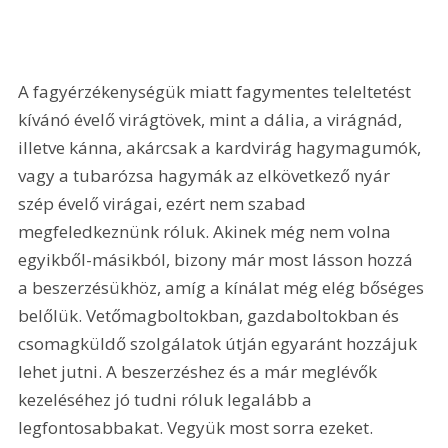
A fagyérzékenységük miatt fagymentes teleltetést 
kívánó évelő virágtövek, mint a dália, a virágnád, 
illetve kánna, akárcsak a kardvirág hagymagumók, 
vagy a tubarózsa hagymák az elkövetkező nyár 
szép évelő virágai, ezért nem szabad 
megfeledkeznünk róluk. Akinek még nem volna 
egyikből-másikból, bizony már most lásson hozzá 
a beszerzésükhöz, amíg a kínálat még elég bőséges 
belőlük. Vetőmagboltokban, gazdaboltokban és 
csomagküldő szolgálatok útján egyaránt hozzájuk 
lehet jutni. A beszerzéshez és a már meglévők 
kezeléséhez jó tudni róluk legalább a 
legfontosabbakat. Vegyük most sorra ezeket. 