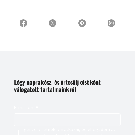
Légy naprakész, és értesülj elsőként
válogatott tartalmainkról
E-mail cím
*
Igen, szeretnék feliratkozni, és elfogadom az 