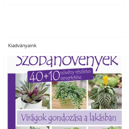
olvashatók az Ezermester lapszámai. A Laptapir kényelmes
megoldás, mert: – t
Kiadványaink