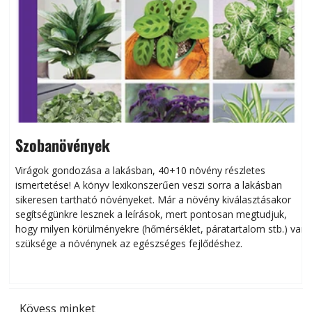
Szobanövények
Virágok gondozása a lakásban, 40+10 növény részletes
ismertetése! A könyv lexikonszerűen veszi sorra a lakásban
s
sikeresen tart­ha­tó növényeket. Már a növény kiválasztásakor
h
segítségünkre lesznek a leírások, mert pontosan megtudjuk,
k
hogy milyen körülményekre (hőmérséklet, páratartalom stb.) van
szüksége a növénynek az egészséges fejlődéshez.
t
Kövess minket