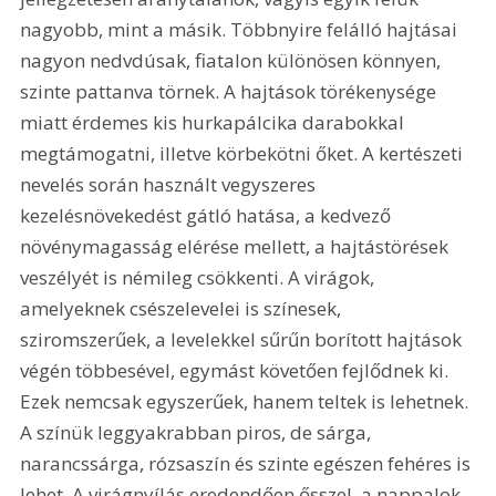
nagyobb, mint a másik. Többnyire felálló hajtásai 
nagyon nedvdúsak, fiatalon különösen könnyen, 
szinte pattanva törnek. A hajtások törékenysége 
miatt érdemes kis hurkapálcika darabokkal 
megtámogatni, illetve körbekötni őket. A kertészeti 
nevelés során használt vegyszeres 
kezelésnövekedést gátló hatása, a kedvező 
növénymagasság elérése mellett, a hajtástörések 
veszélyét is némileg csökkenti. A virágok, 
amelyeknek csészelevelei is színesek, 
sziromszerűek, a levelekkel sűrűn borított hajtások 
végén többesével, egymást követően fejlődnek ki. 
Ezek nemcsak egyszerűek, hanem teltek is lehetnek. 
A színük leggyakrabban piros, de sárga, 
narancssárga, rózsaszín és szinte egészen fehéres is 
lehet. A virágnyílás eredendően ősszel, a nappalok 