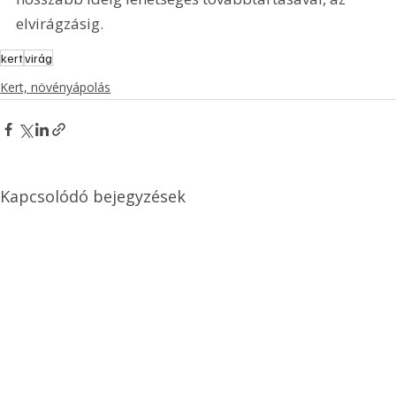
elvirágzásig.  
kert
virág
Kert, növényápolás
Kapcsolódó bejegyzések