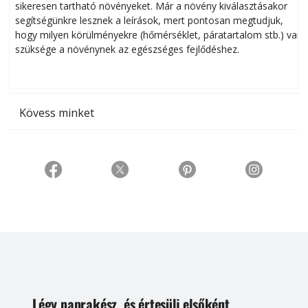
sikeresen tart­ha­tó növényeket. Már a növény kiválasztásakor
h
segítségünkre lesznek a leírások, mert pontosan megtudjuk,
k
hogy milyen körülményekre (hőmérséklet, páratartalom stb.) van
szüksége a növénynek az egészséges fejlődéshez.
t
Kövess minket
Légy naprakész, és értesülj elsőként