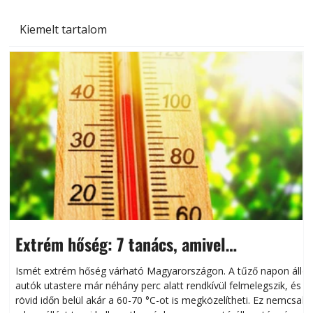
Kiemelt tartalom
Extrém hőség: 7 tanács, amivel
megóvhatjuk autónkat a nyári károktól
Ismét extrém hőség várható Magyarországon. A tűző napon álló
autók utastere már néhány perc alatt rendkívül felmelegszik, és
rövid időn belül akár a 60-70 °C-ot is megközelítheti. Ez nemcsak
n