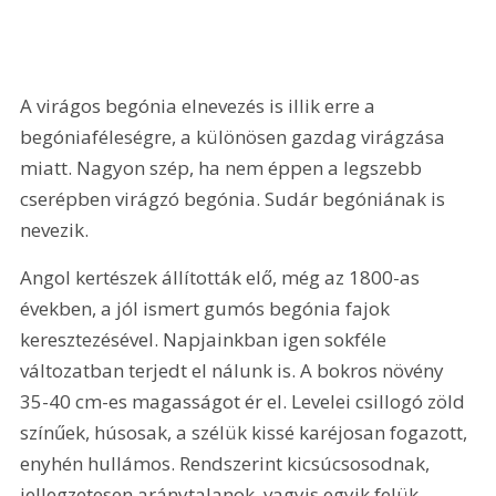
A virágos begónia elnevezés is illik erre a 
begóniaféleségre, a különösen gazdag virágzása 
miatt. Nagyon szép, ha nem éppen a legszebb 
cserépben virágzó begónia. Sudár begóniának is 
nevezik.
Angol kertészek állították elő, még az 1800-as 
években, a jól ismert gumós begónia fajok 
keresztezésével. Napjainkban igen sokféle 
változatban terjedt el nálunk is. A bokros növény 
35-40 cm-es magasságot ér el. Levelei csillogó zöld 
színűek, húsosak, a szélük kissé karéjosan fogazott, 
enyhén hullámos. Rendszerint kicsúcsosodnak, 
jellegzetesen aránytalanok, vagyis egyik felük 