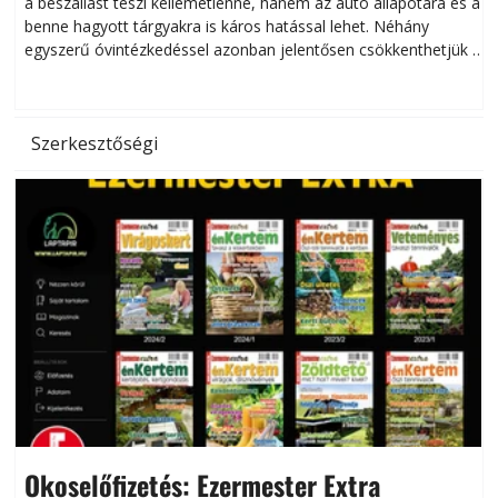
a beszállást teszi kellemetlenné, hanem az autó állapotára és a
benne hagyott tárgyakra is káros hatással lehet. Néhány
egyszerű óvintézkedéssel azonban jelentősen csökkenthetjük a
hőség káros hatásait.
l
Szerkesztőségi
Okoselőfizetés: Ezermester Extra