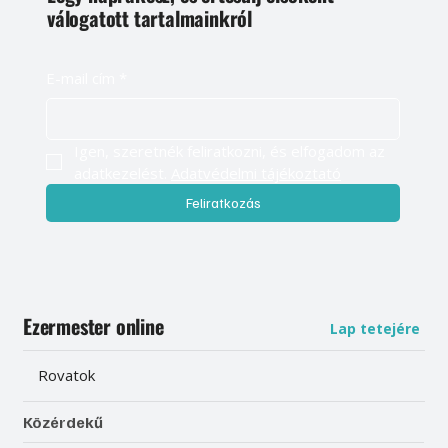
válogatott tartalmainkról
E-mail cím
*
Igen, szeretnék feliratkozni, és elfogadom az 
adatkezelést. 
Adatvédelmi tájékoztató
Feliratkozás
Ezermester online
Lap tetejére
Rovatok
Közérdekű