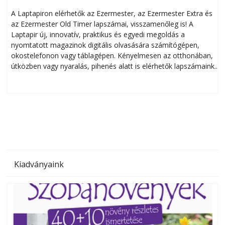
A Laptapiron elérhetők az Ezermester, az Ezermester Extra és
az Ezermester Old Timer lapszámai, visszamenőleg is! A
Laptapir új, innovatív, praktikus és egyedi megoldás a
L
nyomtatott magazinok digitális olvasására számítógépen,
okostelefonon vagy táblagépen. Kényelmesen az otthonában,
útközben vagy nyaralás, pihenés alatt is elérhetők lapszámaink.
ú
Bárhol, bármikor, akár külföldön élve vagy dolgozva is
B
olvashatók az Ezermester lapszámai. A Laptapir kényelmes
megoldás, mert: – t
Kiadványaink