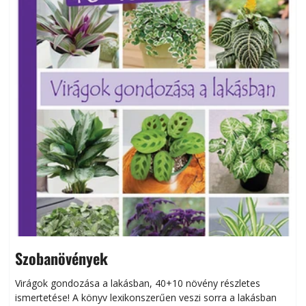
Szobanövények
Virágok gondozása a lakásban, 40+10 növény részletes
ismertetése! A könyv lexikonszerűen veszi sorra a lakásban
s