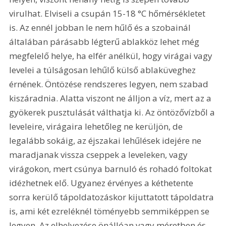
virulhat. Elviseli a csupán 15-18 °C hőmérsékletet 
is. Az ennél jobban le nem hűlő és a szobainál 
általában párásabb légterű ablakköz lehet még 
megfelelő helye, ha elfér anélkül, hogy virágai vagy 
levelei a túlságosan lehűlő külső ablaküveghez 
érnének. Öntözése rendszeres legyen, nem szabad 
kiszáradnia. Alatta viszont ne álljon a víz, mert az a 
gyökerek pusztulását válthatja ki. Az öntözővízből a 
leveleire, virágaira lehetőleg ne kerüljön, de 
legalább sokáig, az éjszakai lehűlések idejére ne 
maradjanak vissza cseppek a leveleken, vagy 
virágokon, mert csúnya barnuló és rohadó foltokat 
idézhetnek elő. Ugyanez érvényes a kéthetente 
sorra kerülő tápoldatozáskor kijuttatott tápoldatra 
is, ami két ezreléknél töményebb semmiképpen se 
legyen. Az elhelyezése önállóan vagy méretben és 