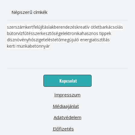
Népszerű címkék
szerszám
kert
felújítás
lakberendezés
kreatív ötlet
barkácsolás
bútor
víz
fűtés
szerkesztőség
elektronika
hasznos tippek
dísznövény
hőszigetelés
tető
megújuló energia
tisztítás
kerti munka
beton
nyár
Kapcsolat
Impresszum
Médiaajánlat
Adatvédelem
Előfizetés