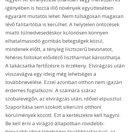
igényében is hozzá illő növények együttesében 
egyaránt mutatós lehet. Nem túlságosan magasan 
lévő falitartóba is kerülhet. A helytelen öntözések 
miatti túlnedvesedéskor különösen könnyen 
elhatalmasodó gombás betegségek közül, 
mindenek előtt, a tényleg lisztszerű bevonatot, 
fehéres foltokat előidéző lisztharmat károsíthatja. 
A takácsatka fertőzésre is érzékeny. Elvirágzás után 
visszavágva egy ideig még lehetséges a 
továbbnevelése. Ezzel azonban otthon nem igazán 
érdemes foglalkozni. A számára száraz 
szobalevegőn, az elvirágzás után, idővel elpusztul. 
Szaporítása sem szokott sikerülni otthoni 
körülmények között. Ezt a kertészekre kell hagyni. 
Be kell érni a virágzó állapotban rövidebb-
hosszabb ideig lehetséges továbbtartásával, az 