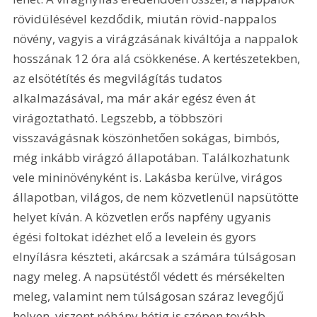
rövidülésével kezdődik, miután rövid-nappalos 
növény, vagyis a virágzásának kiváltója a nappalok 
hosszának 12 óra alá csökkenése. A kertészetekben, 
az elsötétítés és megvilágítás tudatos 
alkalmazásával, ma már akár egész éven át 
virágoztatható. Legszebb, a többszöri 
visszavágásnak köszönhetően sokágas, bimbós, 
még inkább virágzó állapotában. Találkozhatunk 
vele mininövényként is. Lakásba kerülve, virágos 
állapotban, világos, de nem közvetlenül napsütötte 
helyet kíván. A közvetlen erős napfény ugyanis 
égési foltokat idézhet elő a levelein és gyors 
elnyílásra készteti, akárcsak a számára túlságosan 
nagy meleg. A napsütéstől védett és mérsékelten 
meleg, valamint nem túlságosan száraz levegőjű 
helyen, viszont néhány hétig is szépen tovább 