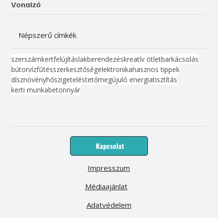
Vonalzó
Népszerű címkék
szerszám
kert
felújítás
lakberendezés
kreatív ötlet
barkácsolás
bútor
víz
fűtés
szerkesztőség
elektronika
hasznos tippek
dísznövény
hőszigetelés
tető
megújuló energia
tisztítás
kerti munka
beton
nyár
Kapcsolat
Impresszum
Médiaajánlat
Adatvédelem