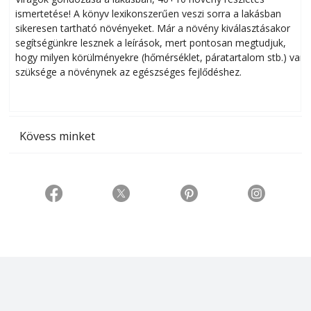
ismertetése! A könyv lexikonszerűen veszi sorra a lakásban
s
sikeresen tart­ha­tó növényeket. Már a növény kiválasztásakor
h
segítségünkre lesznek a leírások, mert pontosan megtudjuk,
k
hogy milyen körülményekre (hőmérséklet, páratartalom stb.) van
szüksége a növénynek az egészséges fejlődéshez.
t
Kövess minket