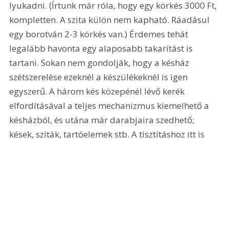
lyukadni. (Írtunk már róla, hogy egy körkés 3000 Ft, 
kompletten. A szita külön nem kapható. Ráadásul 
egy borotván 2-3 körkés van.) Érdemes tehát 
legalább havonta egy alaposabb takarítást is 
tartani. Sokan nem gondolják, hogy a késház 
szétszerelése ezeknél a készülékeknél is igen 
egyszerű. A három kés közepénél lévő kerék 
elfordításával a teljes mechanizmus kiemelhető a 
késházból, és utána már darabjaira szedhető; 
kések, sziták, tartóelemek stb. A tisztításhoz itt is 