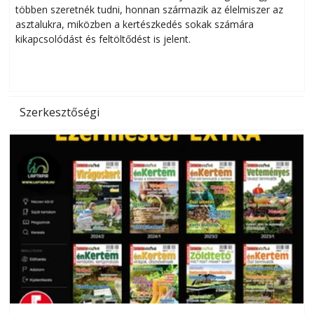
többen szeretnék tudni, honnan származik az élelmiszer az
l
asztalukra, miközben a kertészkedés sokak számára
kikapcsolódást és feltöltődést is jelent.
é
d
Szerkesztőségi