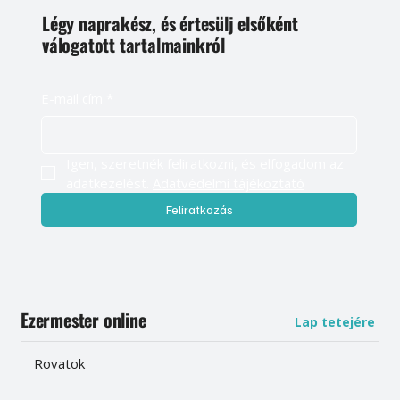
Légy naprakész, és értesülj elsőként
válogatott tartalmainkról
E-mail cím
*
Igen, szeretnék feliratkozni, és elfogadom az 
adatkezelést. 
Adatvédelmi tájékoztató
Feliratkozás
Ezermester online
Lap tetejére
Rovatok