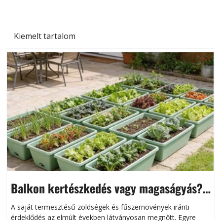
Kiemelt tartalom
Balkon kertészkedés vagy magaságyás?
Helytakarékos kertészkedés
A saját termesztésű zöldségek és fűszernövények iránti
érdeklődés az elmúlt években látványosan megnőtt. Egyre