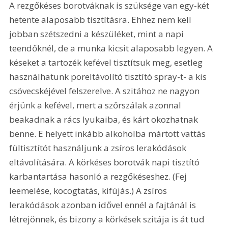
A rezgőkéses borotváknak is szüksége van egy-két 
hetente alaposabb tisztításra. Ehhez nem kell 
jobban szétszedni a készüléket, mint a napi 
teendőknél, de a munka kicsit alaposabb legyen. A 
késeket a tartozék kefével tisztítsuk meg, esetleg 
használhatunk poreltávolító tisztító spray-t- a kis 
csövecskéjével felszerelve. A szitához ne nagyon 
érjünk a kefével, mert a szőrszálak azonnal 
beakadnak a rács lyukaiba, és kárt okozhatnak 
benne. E helyett inkább alkoholba mártott vattás 
fültisztítót használjunk a zsíros lerakódások 
eltávolítására. A körkéses borotvák napi tisztító 
karbantartása hasonló a rezgőkéseshez. (Fej 
leemelése, kocogtatás, kifújás.) A zsíros 
lerakódások azonban idővel ennél a fajtánál is 
létrejönnek, és bizony a körkések szitája is át tud 