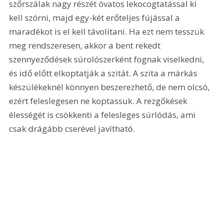
szőrszálak nagy részét óvatos lekocogtatással ki 
kell szórni, majd egy-két erőteljes fújással a 
maradékot is el kell távolítani. Ha ezt nem tesszük 
meg rendszeresen, akkor a bent rekedt 
szennyeződések súrolószerként fognak viselkedni, 
és idő előtt elkoptatják a szitát. A szita a márkás 
készülékeknél könnyen beszerezhető, de nem olcsó, 
ezért feleslegesen ne koptassuk. A rezgőkések 
élességét is csökkenti a felesleges súrlódás, ami 
csak drágább cserével javítható. 