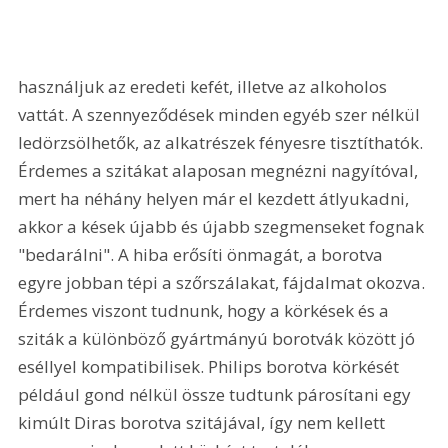
használjuk az eredeti kefét, illetve az alkoholos 
vattát. A szennyeződések minden egyéb szer nélkül 
ledörzsölhetők, az alkatrészek fényesre tisztíthatók. 
Érdemes a szitákat alaposan megnézni nagyítóval, 
mert ha néhány helyen már el kezdett átlyukadni, 
akkor a kések újabb és újabb szegmenseket fognak 
"bedarálni". A hiba erősíti önmagát, a borotva 
egyre jobban tépi a szőrszálakat, fájdalmat okozva. 
Érdemes viszont tudnunk, hogy a körkések és a 
sziták a különböző gyártmányú borotvák között jó 
eséllyel kompatibilisek. Philips borotva körkését 
például gond nélkül össze tudtunk párosítani egy 
kimúlt Diras borotva szitájával, így nem kellett 