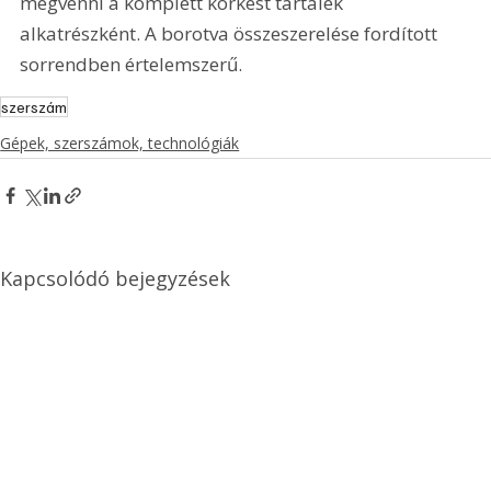
megvenni a komplett körkést tartalék 
alkatrészként. A borotva összeszerelése fordított 
sorrendben értelemszerű.
szerszám
Gépek, szerszámok, technológiák
Kapcsolódó bejegyzések