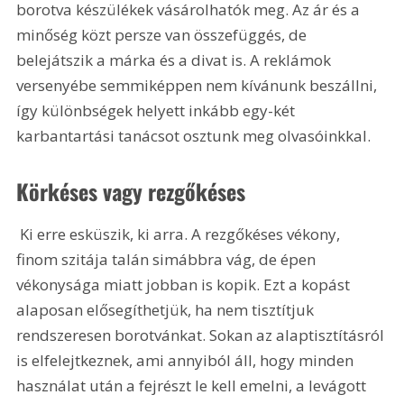
borotva készülékek vásárolhatók meg. Az ár és a 
minőség közt persze van összefüggés, de 
belejátszik a márka és a divat is. A reklámok 
versenyébe semmiképpen nem kívánunk beszállni, 
így különbségek helyett inkább egy-két 
karbantartási tanácsot osztunk meg olvasóinkkal.
Körkéses vagy rezgőkéses
 Ki erre esküszik, ki arra. A rezgőkéses vékony, 
finom szitája talán simábbra vág, de épen 
vékonysága miatt jobban is kopik. Ezt a kopást 
alaposan elősegíthetjük, ha nem tisztítjuk 
rendszeresen borotvánkat. Sokan az alaptisztításról 
is elfelejtkeznek, ami annyiból áll, hogy minden 
használat után a fejrészt le kell emelni, a levágott 