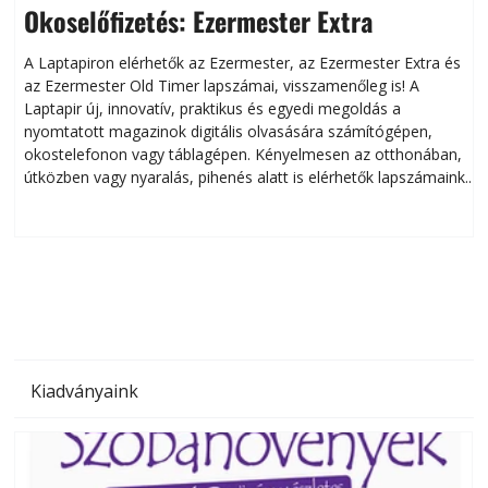
Okoselőfizetés: Ezermester Extra
A Laptapiron elérhetők az Ezermester, az Ezermester Extra és
az Ezermester Old Timer lapszámai, visszamenőleg is! A
Laptapir új, innovatív, praktikus és egyedi megoldás a
L
nyomtatott magazinok digitális olvasására számítógépen,
okostelefonon vagy táblagépen. Kényelmesen az otthonában,
útközben vagy nyaralás, pihenés alatt is elérhetők lapszámaink.
ú
Bárhol, bármikor, akár külföldön élve vagy dolgozva is
B
olvashatók az Ezermester lapszámai. A Laptapir kényelmes
megoldás, mert: – t
Kiadványaink