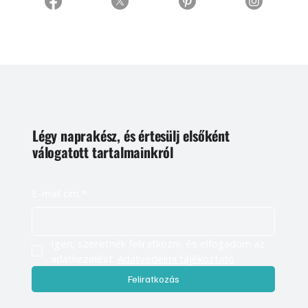
Légy naprakész, és értesülj elsőként
válogatott tartalmainkról
E-mail cím
*
Igen, szeretnék feliratkozni, és elfogadom az 
adatkezelést. 
Adatvédelmi tájékoztató
Feliratkozás