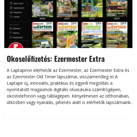
Okoselőfizetés: Ezermester Extra
A Laptapiron elérhetők az Ezermester, az Ezermester Extra és
az Ezermester Old Timer lapszámai, visszamenőleg is! A
Laptapir új, innovatív, praktikus és egyedi megoldás a
L
nyomtatott magazinok digitális olvasására számítógépen,
okostelefonon vagy táblagépen. Kényelmesen az otthonában,
útközben vagy nyaralás, pihenés alatt is elérhetők lapszámaink.
ú
Bárhol, bármikor, akár külföldön élve vagy dolgozva is
B
olvashatók az Ezermester lapszámai. A Laptapir kényelmes
megoldás, mert: – t