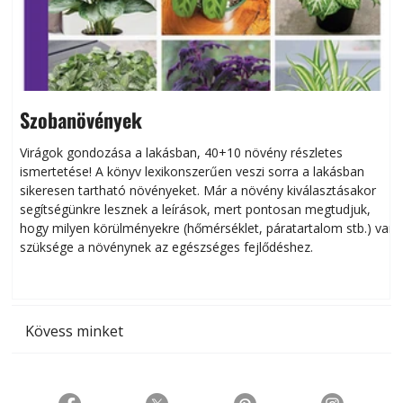
Szobanövények
Virágok gondozása a lakásban, 40+10 növény részletes
ismertetése! A könyv lexikonszerűen veszi sorra a lakásban
s
sikeresen tart­ha­tó növényeket. Már a növény kiválasztásakor
h
segítségünkre lesznek a leírások, mert pontosan megtudjuk,
k
hogy milyen körülményekre (hőmérséklet, páratartalom stb.) van
szüksége a növénynek az egészséges fejlődéshez.
t
Kövess minket