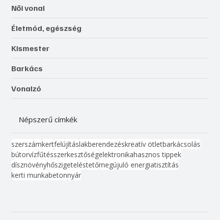
Női vonal
Életmód, egészség
Kismester
Barkács
Vonalzó
Népszerű címkék
szerszám
kert
felújítás
lakberendezés
kreatív ötlet
barkácsolás
bútor
víz
fűtés
szerkesztőség
elektronika
hasznos tippek
dísznövény
hőszigetelés
tető
megújuló energia
tisztítás
kerti munka
beton
nyár