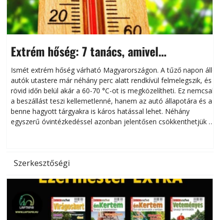
Extrém hőség: 7 tanács, amivel
megóvhatjuk autónkat a nyári károktól
Ismét extrém hőség várható Magyarországon. A tűző napon álló
autók utastere már néhány perc alatt rendkívül felmelegszik, és
rövid időn belül akár a 60-70 °C-ot is megközelítheti. Ez nemcsak
n
a beszállást teszi kellemetlenné, hanem az autó állapotára és a
benne hagyott tárgyakra is káros hatással lehet. Néhány
egyszerű óvintézkedéssel azonban jelentősen csökkenthetjük a
hőség káros hatásait.
l
Szerkesztőségi