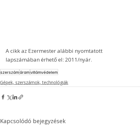
A cikk az Ezermester alábbi nyomtatott 
lapszámában érhető el: 2011/nyár.
szerszám
áram
villámvédelem
Gépek, szerszámok, technológiák
Kapcsolódó bejegyzések