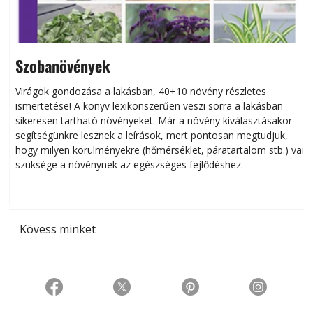
Szobanövények
Virágok gondozása a lakásban, 40+10 növény részletes
ismertetése! A könyv lexikonszerűen veszi sorra a lakásban
s
sikeresen tart­ha­tó növényeket. Már a növény kiválasztásakor
h
segítségünkre lesznek a leírások, mert pontosan megtudjuk,
k
hogy milyen körülményekre (hőmérséklet, páratartalom stb.) van
szüksége a növénynek az egészséges fejlődéshez.
t
Kövess minket