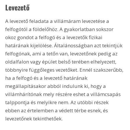
Levezető
A levezető feladata a villámáram levezetése a 
felfogótól a földelőhöz. A gyakorlatban sokszor 
okoz gondot a felfogó és a levezetők fizikai 
határának kijelölése. Általánosságban azt tekintjük 
felfogónak, ami a tetőn van, levezetőnek pedig az 
oldalfalon vagy épület belső terében elhelyezett, 
többnyire függőleges vezetőket. Ennél szakszerűbb, 
ha a felfogó és a levezető határának 
megállapításakor abból indulunk ki, hogy a 
villámhárítónak mely részére eshet a villámcsapás 
talppontja és melyikre nem. Az utóbbi részek 
ebben az értelemben a védett térbe esnek, és 
levezetőnek tekinthetőek.