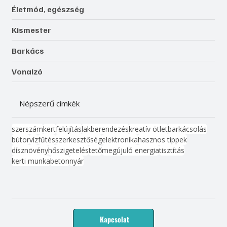
Életmód, egészség
Kismester
Barkács
Vonalzó
Népszerű címkék
szerszám
kert
felújítás
lakberendezés
kreatív ötlet
barkácsolás
bútor
víz
fűtés
szerkesztőség
elektronika
hasznos tippek
dísznövény
hőszigetelés
tető
megújuló energia
tisztítás
kerti munka
beton
nyár
Kapcsolat