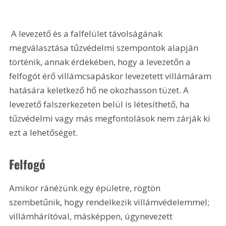
 A levezető és a falfelület távolságának 
megválasztása tűzvédelmi szempontok alapján 
történik, annak érdekében, hogy a levezetőn a 
felfogót érő villámcsapáskor levezetett villámáram 
hatására keletkező hő ne okozhasson tüzet. A 
levezető falszerkezeten belül is létesíthető, ha 
tűzvédelmi vagy más megfontolások nem zárják ki 
ezt a lehetőséget.
Felfogó
Amikor ránézünk egy épületre, rögtön 
szembetűnik, hogy rendelkezik villámvédelemmel; 
villámhárítóval, másképpen, úgynevezett 