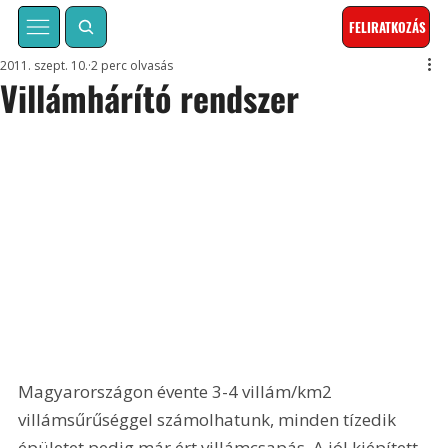
FELIRATKOZÁS
2011. szept. 10.
2 perc olvasás
Villámhárító rendszer
Magyarországon évente 3-4 villám/km2 
villámsűrűséggel számolhatunk, minden tízedik 
épületet pedig már ért villámcsapás. A jól kiépített 