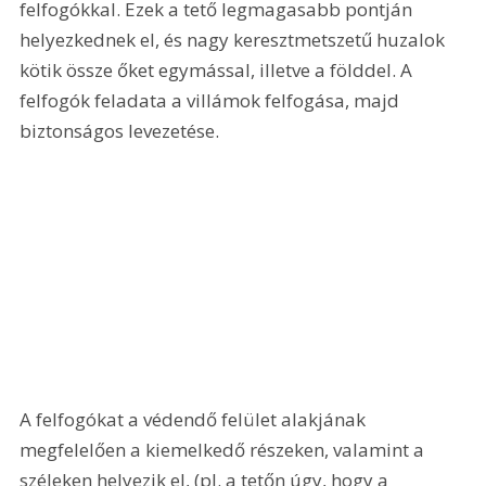
felfogókkal. Ezek a tető legmagasabb pontján 
helyezkednek el, és nagy keresztmetszetű huzalok 
kötik össze őket egymással, illetve a földdel. A 
felfogók feladata a villámok felfogása, majd 
biztonságos levezetése.
A felfogókat a védendő felület alakjának 
megfelelően a kiemelkedő részeken, valamint a 
széleken helyezik el, (pl. a tetőn úgy, hogy a 