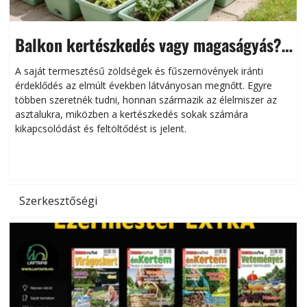
Balkon kertészkedés vagy magaságyás?
Helytakarékos kertészkedés
A saját termesztésű zöldségek és fűszernövények iránti
érdeklődés az elmúlt években látványosan megnőtt. Egyre
többen szeretnék tudni, honnan származik az élelmiszer az
l
asztalukra, miközben a kertészkedés sokak számára
kikapcsolódást és feltöltődést is jelent.
é
d
Szerkesztőségi