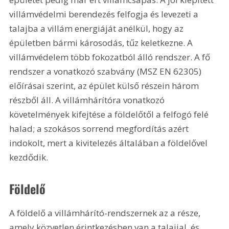
villámvédelmi berendezés felfogja és levezeti a 
talajba a villám energiáját anélkül, hogy az 
épületben bármi károsodás, tűz keletkezne. A 
villámvédelem több fokozatból álló rendszer. A fő 
rendszer a vonatkozó szabvány (MSZ EN 62305) 
előírásai szerint, az épület külső részein három 
részből áll. A villámhárítóra vonatkozó 
követelmények kifejtése a földelőtől a felfogó felé 
halad; a szokásos sorrend megfordítás azért 
indokolt, mert a kivitelezés általában a földelővel 
kezdődik.
Földelő
A földelő a villámhárító-rendszernek az a része, 
amely közvetlen érintkezésben van a talajjal, és 