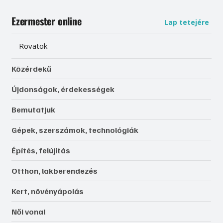
Ezermester online
Lap tetejére
Rovatok
Közérdekű
Újdonságok, érdekességek
Bemutatjuk
Gépek, szerszámok, technológiák
Építés, felújítás
Otthon, lakberendezés
Kert, növényápolás
Női vonal