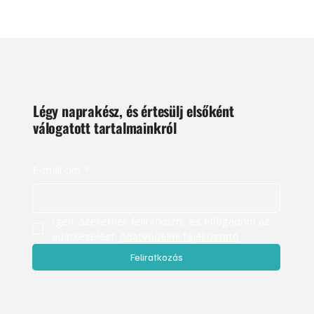
Légy naprakész, és értesülj elsőként
válogatott tartalmainkról
E-mail cím
*
Igen, szeretnék feliratkozni, és elfogadom az 
adatkezelést. 
Adatvédelmi tájékoztató
Feliratkozás