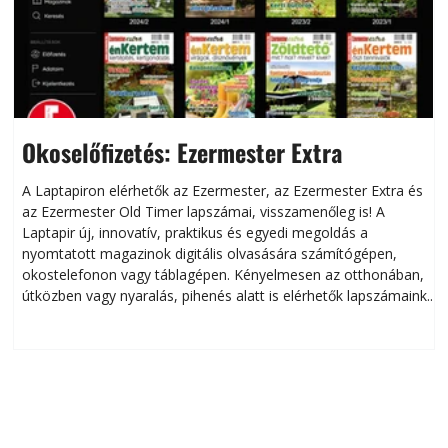
Okoselőfizetés: Ezermester Extra
A Laptapiron elérhetők az Ezermester, az Ezermester Extra és
az Ezermester Old Timer lapszámai, visszamenőleg is! A
Laptapir új, innovatív, praktikus és egyedi megoldás a
L
nyomtatott magazinok digitális olvasására számítógépen,
okostelefonon vagy táblagépen. Kényelmesen az otthonában,
útközben vagy nyaralás, pihenés alatt is elérhetők lapszámaink.
ú
Bárhol, bármikor, akár külföldön élve vagy dolgozva is
B
olvashatók az Ezermester lapszámai. A Laptapir kényelmes
megoldás, mert: – t