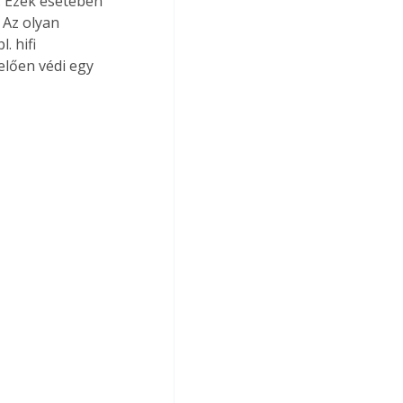
. Ezek esetében 
Az olyan 
 hifi 
elően védi egy 