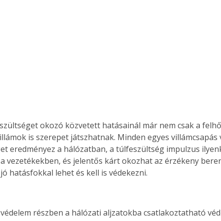
feszültséget okozó közvetett hatásainál már nem csak a felhő
villámok is szerepet játszhatnak. Minden egyes villámcsapás 
get eredményez a hálózatban, a túlfeszültség impulzus ilyenk
a vezetékekben, és jelentős kárt okozhat az érzékeny bere
 jó hatásfokkal lehet és kell is védekezni.
-védelem részben a hálózati aljzatokba csatlakoztatható vé