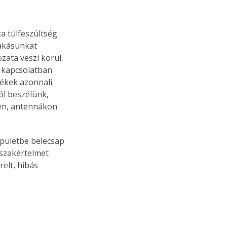
ta túlfeszültség 
akásunkat 
ata veszi körül. 
l kapcsolatban 
lékek azonnali 
ól beszélünk, 
ken, antennákon 
épületbe belecsap 
 szakértelmet 
elt, hibás 