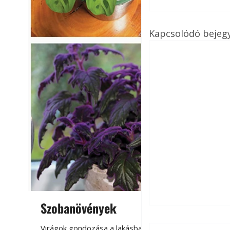
Kapcsolódó bejeg
Szobanövények
Virágoskert: k
teraszon, laká
Virágok gondozása a lakásban,