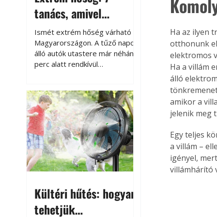
Komoly
tanács, amivel
megóvhatjuk
Ha az ilyen t
Ismét extrém hőség várható
autónkat a nyári
Magyarországon. A tűző napon
otthonunk e
álló autók utastere már néhány
elektromos v
károktól
perc alatt rendkívül
Ha a villám 
felmelegszik, és rövid időn belül
álló elektrom
akár a 60-70 °C-ot is
tönkremenete
megközelítheti. Ez nemcsak a
amikor a vil
beszállást teszi kellemetlenné,
jelenik meg 
hanem az autó állapotára és a
benne hagyott tárgyakra is
Egy teljes kö
káros hatással lehet. Néhány
a villám – el
egyszerű óvintézkedéssel
igényel, mert
azonban jelentősen
villámhárító 
csökkenthetjük a hőség káros
hatásait.
Kültéri hűtés: hogyan
tehetjük