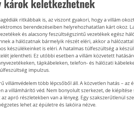
 károk keletkezhetnek
ragédiák ritkábbak is, az viszont gyakori, hogy a villám okoz
lektromos berendezéseiben helyrehozhatatlan kárt okoz. L
ezetékek és alacsony feszültségszintű vezetékek egész hálóz
ennek a hálózatnak bármelyik részét eléri, akkor a hálózatta
os készülékeinket is eléri. A hatalmas túlfeszültség a készü
lét jelentheti. Ez utóbbi esetben a villám közvetett hatásár
lanyvezetékeken, tápkábeleken, telefon- és hálózati kábele
túlfeszültség impulzus.
rű villámvédelem több lépcsőből áll. A közvetlen hatás – az 
len a villámhárító véd. Nem bonyolult szerkezet, de kiépítése
 az apró részletekben van a lényeg. Egy szakszerűtlenül szer
végzetes lehet az épületre és lakóira nézve.