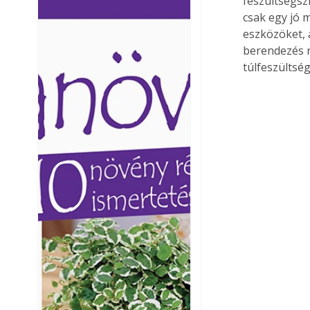
feszültségsz
Ezermester lapszámai. A
Ezermester lapszámai
csak egy jó 
Laptapir kényelmes megoldás,
Laptapir kényelmes 
eszközöket, 
mert: – t
mert: – t
berendezés r
túlfeszültsé