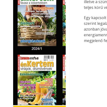
illetve a sz
teljes körű v
Egy kapcsolt
szerint legal
azonban jóva
energiamenny
megjelenő fe