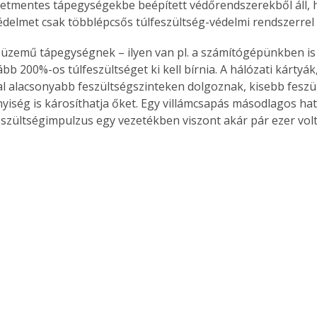
ünetmentes tápegységekbe beépített védőrendszerekből áll, 
édelmet csak többlépcsős túlfeszültség-védelmi rendszerrel l
 üzemű tápegységnek – ilyen van pl. a számítógépünkben is
ább 200%-os túlfeszültséget ki kell bírnia. A hálózati kárty
l alacsonyabb feszültségszinteken dolgoznak, kisebb feszül
iség is károsíthatja őket. Egy villámcsapás másodlagos ha
szültségimpulzus egy vezetékben viszont akár pár ezer volto