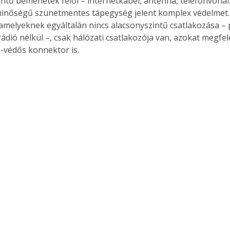
intű bemenetek felől – internetkábel, antenna, telefonvonal
. A
minőségű szünetmentes tápegység jelent komplex védelmet. 
megoldás,
amelyeknek egyáltalán nincs alacsonyszintű csatlakozása – pl.
ádió nélkül –, csak hálózati csatlakozója van, azokat megfel
g-védős konnektor is.