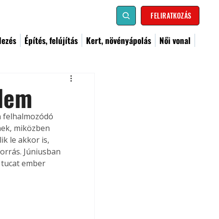
FELIRATKOZÁS
dezés
Építés, felújítás
Kert, növényápolás
Női vonal
elem
n felhalmozódó 
nek, miközben 
k le akkor is, 
forrás. Júniusban 
 tucat ember 