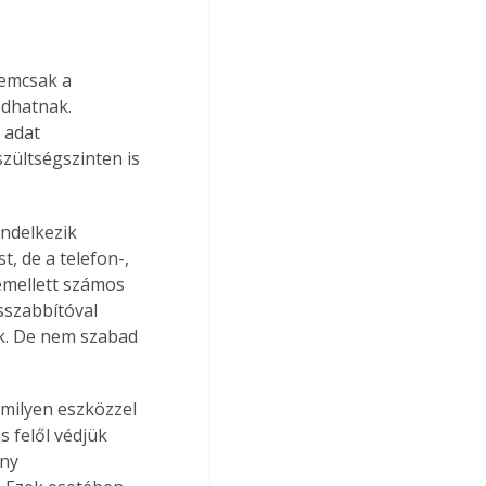
emcsak a 
odhatnak. 
 adat 
zültségszinten is 
ndelkezik 
, de a telefon-, 
emellett számos 
szabbítóval 
k. De nem szabad 
milyen eszközzel 
s felől védjük 
ny 