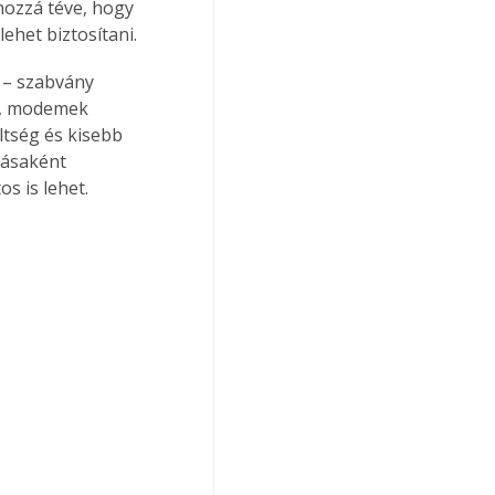
hozzá téve, hogy 
ehet biztosítani.
 – szabvány 
ák, modemek 
tség és kisebb 
tásaként 
s is lehet.