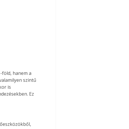
-föld, hanem a 
valamilyen szintű 
or is 
ndezésekben. Ez 
dőeszközökből, 