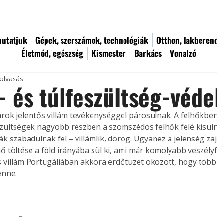
utatjuk
Gépek, szerszámok, technológiák
Otthon, lakberen
Életmód, egészség
Kismester
Barkács
Vonalzó
 olvasás
- és túlfeszültség-véd
tarok jelentős villám tevékenységgel párosulnak. A felhőkbe
zültségek nagyobb részben a szomszédos felhők felé kisül
ák szabadulnak fel – villámlik, dörög. Ugyanez a jelenség zajli
hő töltése a föld irányába sül ki, ami már komolyabb veszély
 villám Portugáliában akkora erdőtüzet okozott, hogy több
enne.