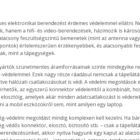
es elektronikai berendezést érdemes védelemmel ellátni. N
Együtt jobban megéri!
, hanem a hifi- és video-berendezések, házimozik is káros
alacsony feszültségszintű bemenetek (mint az antenna vagy
Bővebb információ itt!
k az
Együtt jobban megéri! A
 pontok) értelemszerűen érzékenyebbek, és alacsonyabb fes
mester
könyvek tetszőleges
ak, mint a tápegységek.
er Old
párosítással kedvezményes
áron, 0 Ft postaköltséggel
ártók szünetmentes áramforrásainak szinte mindegyike re
ptapir új,
megrendelhetők!
g-védelemmel. Ezek nagy része ráadásul nemcsak a tápellátást
és egyedi
letve hálózati csatlakozásokat is védi. A védelmi megoldások 
tt
rhetők, az egyszerű konnektor védelemtől a kombinált, hos
lvasására
 elosztóig, amelyek akár minden adatcsatlakozást is védene
elefonon
i a mobil eszközökről sem, mint amilyen egy laptop.
nyelmesen
ben vagy
ség-védelmi megoldást mindig komplexen kell kezelni. Ha bár
t is
ég-védős konnektor, elosztó, biztosító stb. – csak a tápellátá
. Bárhol,
erendezésünket, akkor nyitva hagyunk egy kaput az alacso
ön élve
ashatók az