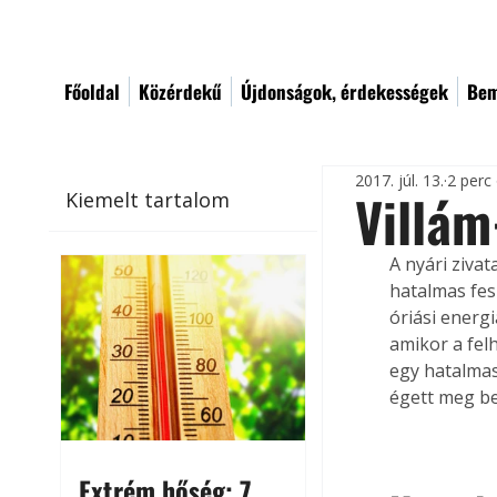
Főoldal
Közérdekű
Újdonságok, érdekességek
Bem
2017. júl. 13.
2 perc
Villám
Kiemelt tartalom
A nyári ziva
hatalmas fes
óriási energi
amikor a fel
egy hatalmas
égett meg b
Extrém hőség: 7