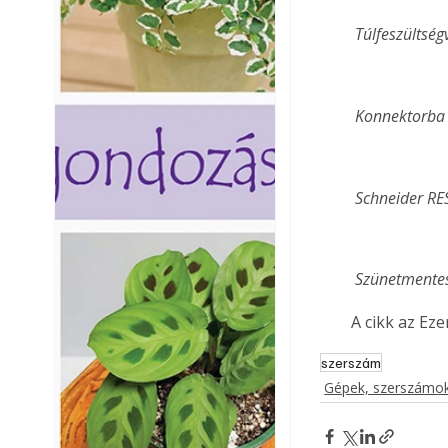
 Túlfeszültsé
 Konnektorba
 Schneider RE
 Szünetmente
A cikk az Ez
szerszám
Gépek, szerszámok