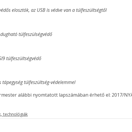
gvédős elosztók, az USB is védve van a túlfeszültségtől
 dugható túlfeszülségvédő
SI9 túlfeszültségvédő
s tápegység túlfeszültség-védelemmel 
ermester alábbi nyomtatott lapszámában érhető el: 2017/NY
, technológiák