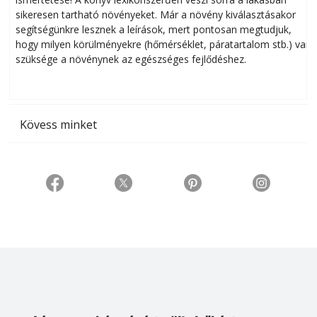
sikeresen tart­ha­tó növényeket. Már a növény kiválasztásakor
h
segítségünkre lesznek a leírások, mert pontosan megtudjuk,
k
hogy milyen körülményekre (hőmérséklet, páratartalom stb.) van
szüksége a növénynek az egészséges fejlődéshez.
t
Kövess minket