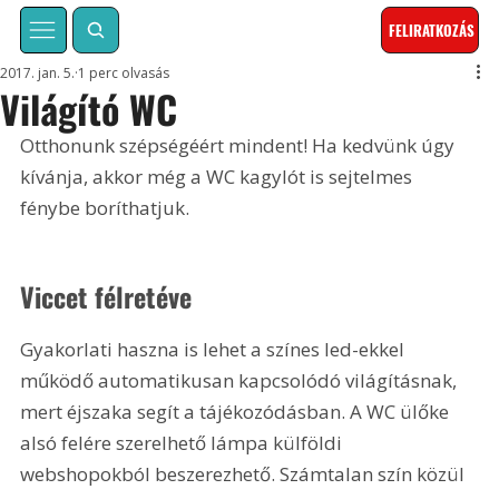
FELIRATKOZÁS
2017. jan. 5.
1 perc olvasás
Világító WC
Otthonunk szépségéért mindent! Ha kedvünk úgy 
kívánja, akkor még a WC kagylót is sejtelmes 
fénybe boríthatjuk.
Viccet félretéve
Gyakorlati haszna is lehet a színes led-ekkel 
működő automatikusan kapcsolódó világításnak, 
mert éjszaka segít a tájékozódásban. A WC ülőke 
alsó felére szerelhető lámpa külföldi 
webshopokból beszerezhető. Számtalan szín közül 