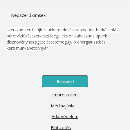
Népszerű címkék
szerszám
kert
felújítás
lakberendezés
kreatív ötlet
barkácsolás
bútor
víz
fűtés
szerkesztőség
elektronika
hasznos tippek
dísznövény
hőszigetelés
tető
megújuló energia
tisztítás
kerti munka
beton
nyár
Kapcsolat
Impresszum
Médiaajánlat
Adatvédelem
Előfizetés