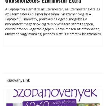
A Laptapiron elérhetők az Ezermester, az Ezermester Extra és
az Ezermester Old Timer lapszámai, visszamenőleg is! A
Laptapir új, innovatív, praktikus és egyedi megoldás a
L
nyomtatott magazinok digitális olvasására számítógépen,
okostelefonon vagy táblagépen. Kényelmesen az otthonában,
útközben vagy nyaralás, pihenés alatt is elérhetők lapszámaink.
ú
Bárhol, bármikor, akár külföldön élve vagy dolgozva is
B
olvashatók az Ezermester lapszámai. A Laptapir kényelmes
megoldás, mert: – t
Kiadványaink