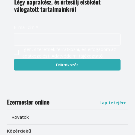
Légy naprakész, és értesülj elsőként
válogatott tartalmainkról
E-mail cím
*
Igen, szeretnék feliratkozni, és elfogadom az 
adatkezelést. 
Adatvédelmi tájékoztató
Feliratkozás
Ezermester online
Lap tetejére
Rovatok
Közérdekű