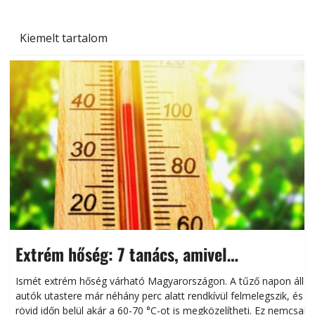
Kiemelt tartalom
Extrém hőség: 7 tanács, amivel
megóvhatjuk autónkat a nyári károktól
Ismét extrém hőség várható Magyarországon. A tűző napon álló
autók utastere már néhány perc alatt rendkívül felmelegszik, és
rövid időn belül akár a 60-70 °C-ot is megközelítheti. Ez nemcsak
n