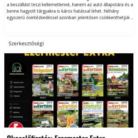
a beszállást teszi kellemetlenné, hanem az autó állapotára és a
benne hagyott tárgyakra is káros hatással lehet. Néhány
egyszerű óvintézkedéssel azonban jelentősen csökkenthetjük a
hőség káros hatásait.
l
Szerkesztőségi
Okoselőfizetés: Ezermester Extra