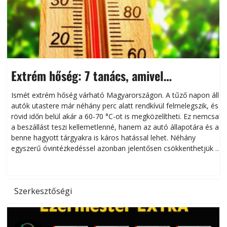
Extrém hőség: 7 tanács, amivel
megóvhatjuk autónkat a nyári károktól
Ismét extrém hőség várható Magyarországon. A tűző napon álló
autók utastere már néhány perc alatt rendkívül felmelegszik, és
rövid időn belül akár a 60-70 °C-ot is megközelítheti. Ez nemcsak
n
a beszállást teszi kellemetlenné, hanem az autó állapotára és a
benne hagyott tárgyakra is káros hatással lehet. Néhány
egyszerű óvintézkedéssel azonban jelentősen csökkenthetjük a
hőség káros hatásait.
l
Szerkesztőségi