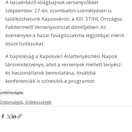
A hazaérkező világbajnok versenyzőkkel 
szeptember 27-én, szombaton személyesen is 
találkozhatunk Kaposváron, a XIII. STIHL Országos 
Fakitermelő Versenysorozat döntőjében. Az 
eseményen a hazai favágószakma legjobbjai mérik 
össze tudásukat.
A bajnokság a Kaposvári Állattenyésztési Napok 
társrendezvénye, ahol a versenyek mellett tenyész- 
és haszonállatok bemutatása, továbbá 
konferenciák is színesítik a programot.
stihl
favágás
Újdonságok, érdekességek