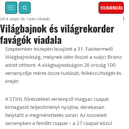
FELIRATKOZÁS
2014. szept. 26.
1 perc olvasás
Világbajnok és világrekorder
favágók viadala
Szeptember közepén lezajlott a 31. Fakitermelő 
Világbajnokság, melynek idén ősszel a svájci Brienz 
adott otthont. A világbajnokságon 26 ország 100 
versenyzője mérte össze tudását, felkészültségét és 
erejét.
A STIHL fűrészekkel versenyző magyar csapat 
kimagasló teljesítményt nyújtva, derekasan 
helytállt a megmérettetés során. Az összetett 
versenyben a felnőtt csapat – a 27 csapat közül 