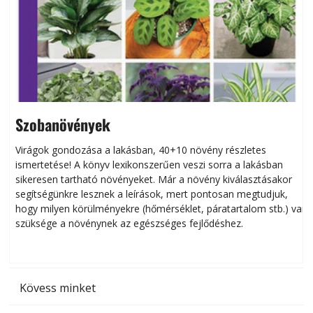
Szobanövények
Virágok gondozása a lakásban, 40+10 növény részletes
ismertetése! A könyv lexikonszerűen veszi sorra a lakásban
s
sikeresen tart­ha­tó növényeket. Már a növény kiválasztásakor
h
segítségünkre lesznek a leírások, mert pontosan megtudjuk,
k
hogy milyen körülményekre (hőmérséklet, páratartalom stb.) van
szüksége a növénynek az egészséges fejlődéshez.
t
Kövess minket