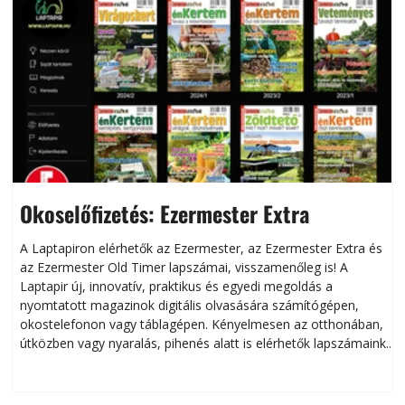
Okoselőfizetés: Ezermester Extra
A Laptapiron elérhetők az Ezermester, az Ezermester Extra és
az Ezermester Old Timer lapszámai, visszamenőleg is! A
Laptapir új, innovatív, praktikus és egyedi megoldás a
L
nyomtatott magazinok digitális olvasására számítógépen,
okostelefonon vagy táblagépen. Kényelmesen az otthonában,
útközben vagy nyaralás, pihenés alatt is elérhetők lapszámaink.
ú
Bárhol, bármikor, akár külföldön élve vagy dolgozva is
B
olvashatók az Ezermester lapszámai. A Laptapir kényelmes
megoldás, mert: – t