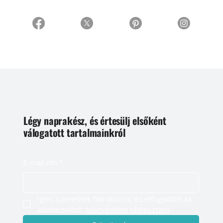
Légy naprakész, és értesülj elsőként
válogatott tartalmainkról
E-mail cím
*
Igen, szeretnék feliratkozni, és elfogadom az 
adatkezelést. 
Adatvédelmi tájékoztató